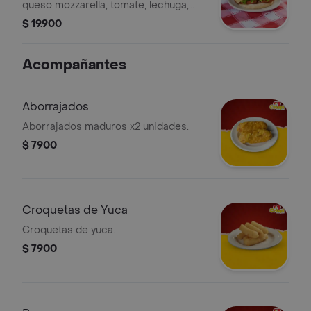
queso mozzarella, tomate, lechuga,
cebolla, salsa de tomate y BBQ ranch
$ 19.900
Acompañantes
Aborrajados
Aborrajados maduros x2 unidades.
$ 7900
Croquetas de Yuca
Croquetas de yuca.
$ 7900