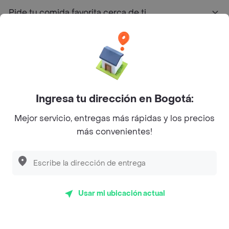
Pide tu comida favorita cerca de ti
Categorías
Únete a Rappi
Ingresa tu dirección en Bogotá:
Sobre Rappi
Mejor servicio, entregas más rápidas y los precios
más convenientes!
Facebook
Twitter
Instagram
©
2026
Rappi Inc. All rights reserved.
Usar mi ubicación actual
Rappi S.A.S. --- NIT 900.843.898-9 --- Calle 63 # 16A-02
Bogotá D.C. --- notificacionesrappi@rappi.com