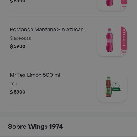
$ 5900
Postobón Manzana Sin Azúcar
400 ml
Gaseosas
$ 5900
Mr Tea Limón 500 ml
Tés
$ 5900
Sobre Wings 1974