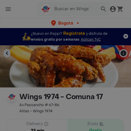
Bogotá
Regístrate
¿Nuevo en Rappi?
y disfruta de
envíos gratis por semanas
Aplican TyC
Wings 1974 - Comuna 17
Av Pasoancho # 67-86
Alitas - Wings 1974
Delivery
Envío
Gratis
35 min