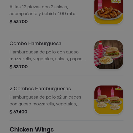
Alitas 12 piezas con 2 salsas,
acompañante y bebida 400 ml a
elección
$ 53.700
Combo Hamburguesa
Hamburguesa de pollo con queso
mozzarella, vegetales, salsas, papas a
la francesa y bebida 400 ml a
$ 33.700
elección.
2 Combos Hamburguesas
Hamburguesa de pollo x2 unidades
con queso mozzarella, vegetales,
salsas, 2 papas francesas y 2 bebidas
$ 67.400
400 ml a elección.
Chicken Wings