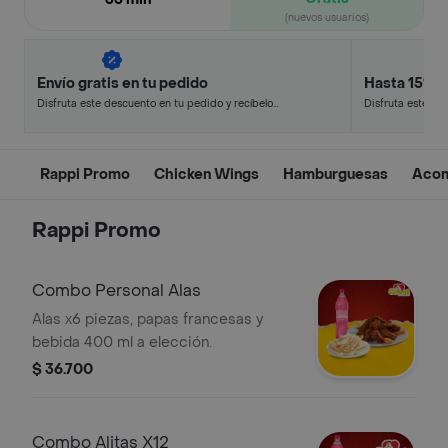
(nuevos usuarios)
Envío gratis en tu pedido
Hasta 15% 
Disfruta este descuento en tu pedido y recíbelo
Disfruta este de
en minutos.
en minutos.
Rappi Promo
Chicken Wings
Hamburguesas
Acom
Rappi Promo
Combo Personal Alas
Alas x6 piezas, papas francesas y
bebida 400 ml a elección.
$ 36.700
Combo Alitas X12