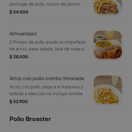
pechuga de pollo, trozos de jamón,
raíces chinas y vegetales, papas
$ 54.000
francesas. .
Almuerzaso
2 Presas de pollo asado acompañado
de arroz, papa salada, taza de sopa y
limonada natural.
$ 38.500
Arroz con pollo combo limonada
Arroz con pollo, papa a la francesa y
bebida a elección.no incluye tomate.
$ 52.900
Pollo Broaster