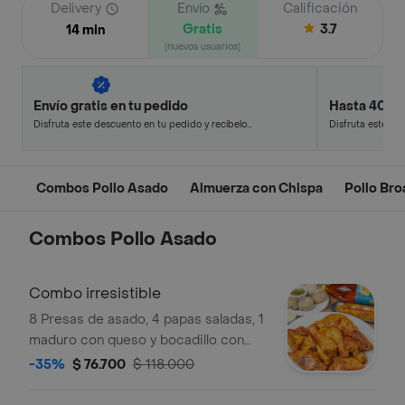
Delivery
Envío
Calificación
Gratis
3.7
14 min
(nuevos usuarios)
Envío gratis en tu pedido
Hasta 40% 
Disfruta este descuento en tu pedido y recíbelo
Disfruta este de
en minutos.
en minutos.
Combos Pollo Asado
Almuerza con Chispa
Pollo Bro
Combos Pollo Asado
Combo irresistible
8 Presas de asado, 4 papas saladas, 1
maduro con queso y bocadillo con
bebida 1.5 l a elección.
-35%
$ 76.700
$ 118.000