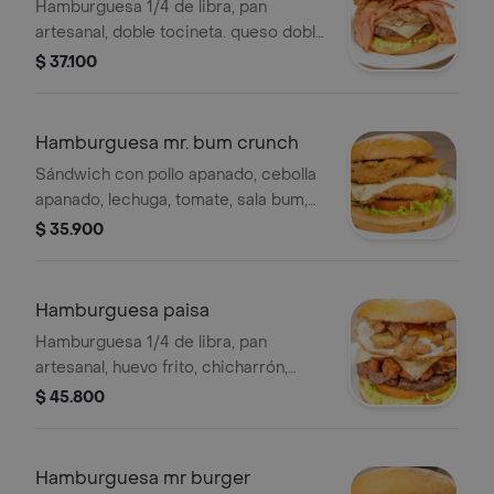
Hamburguesa 1/4 de libra, pan
artesanal, doble tocineta. queso doble
crema, cebolla caramelizada,
$ 37.100
verduras y salsa burger.
Hamburguesa mr. bum crunch
Sándwich con pollo apanado, cebolla
apanado, lechuga, tomate, sala bum,
salsa mayo chipotle, pan, papa.
$ 35.900
Hamburguesa paisa
Hamburguesa 1/4 de libra, pan
artesanal, huevo frito, chicharrón,
plátano maduro, queso sobre crema,
$ 45.800
verduras, salsa criolla, burger bocón.
Hamburguesa mr burger