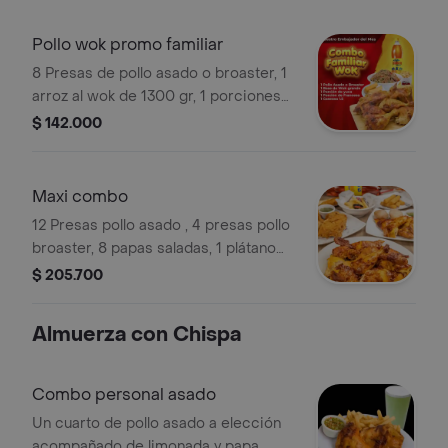
Pollo wok promo familiar
8 Presas de pollo asado o broaster, 1
arroz al wok de 1300 gr, 1 porciones
de papa francesa y 1 croqueta de
$ 142.000
yuca gaseosa 1.5 l a eleccióna.
Maxi combo
12 Presas pollo asado , 4 presas pollo
broaster, 8 papas saladas, 1 plátano
con queso, 1 porción papa a la
$ 205.700
francesa, 2 porciones de yuca, bebida
1.5 l a elección.
Almuerza con Chispa
Combo personal asado
Un cuarto de pollo asado a elección
acompañado de limonada y papa