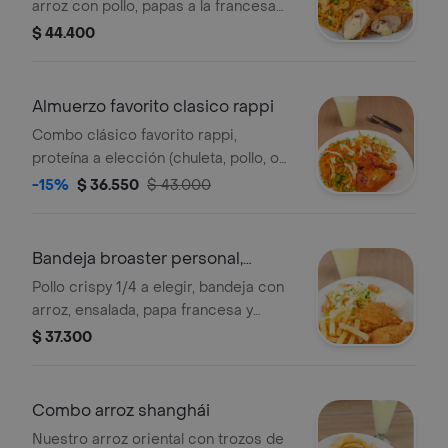
arroz con pollo, papas a la francesa
bebida a elección.
$ 44.400
Almuerzo favorito clasico rappi
Combo clásico favorito rappi,
proteína a elección (chuleta, pollo, o
carne), 2 acompañamientos y bebida
-15%
$ 36.550
$ 43.000
a elección gratis.
Bandeja broaster personal,
bebida.
Pollo crispy 1/4 a elegir, bandeja con
arroz, ensalada, papa francesa y
bebida a elección.
$ 37.300
Combo arroz shanghái
Nuestro arroz oriental con trozos de