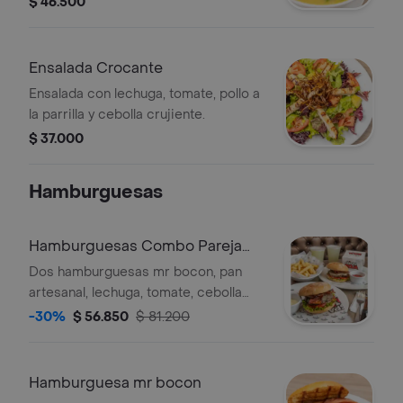
$ 46.500
Ensalada Crocante
Ensalada con lechuga, tomate, pollo a
la parrilla y cebolla crujiente.
$ 37.000
Hamburguesas
Hamburguesas Combo Pareja
Extra Tocineta
Dos hamburguesas mr bocon, pan
artesanal, lechuga, tomate, cebolla
caramelizada, tocineta, 150 grs de
-30%
$ 56.850
$ 81.200
carne cada una, 2 porciones de papas
a la francesa 2 bebidas (gaseosa o
limonada).
Hamburguesa mr bocon