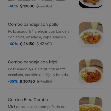
salada o papa francesa.
-40%
$ 19.800
$ 33.000
Combo bandeja con pollo
Pollo asado 1/4 a elegir con bandeja
con arroz, ensalada, papa salada y
bebida de 400 ml a elección.
-40%
$ 26.150
$ 43.600
Combo bandeja con frijol
Pollo asado 1/4 a elegir con arroz,
ensalada, porción de frijol y bebida
400 ml a elección.
-35%
$ 30.750
$ 47.300
Cordon Bleu Combo
Mini cordon bleu acompañado de