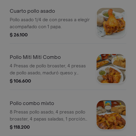
Cuarto pollo asado
Pollo asado 1/4 de con presas a elegir
acompañado con 1 papa.
$ 26.100
Pollo Miti Miti Combo
4 Presas de pollo broaster, 4 presas
de pollo asado, maduró queso y
bocadillo, 1 porción papa francesa, 2
$ 106.600
papas saladas gaseosa 1.5 lt.
Pollo combo mixto
8 Presas pollo asado, 4 presas pollo
broaster, 4 papas saladas, 1 porción
papa a la francesa y bebida 1.5 lt.
$ 118.200