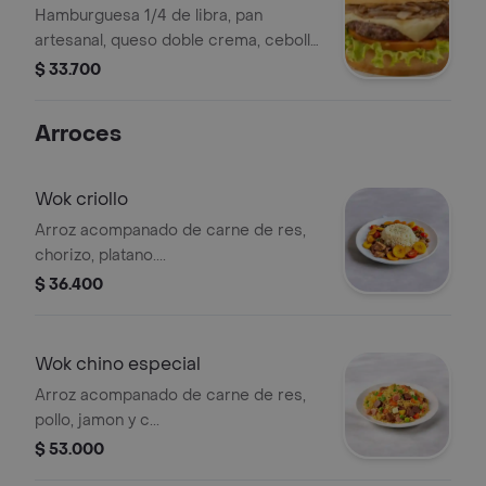
Hamburguesa 1/4 de libra, pan
artesanal, queso doble crema, cebolla
caramelizada, verduras y salsa burger.
$ 33.700
Arroces
Wok criollo
Arroz acompanado de carne de res,
chorizo, platano....
$ 36.400
Wok chino especial
Arroz acompanado de carne de res,
pollo, jamon y c...
$ 53.000