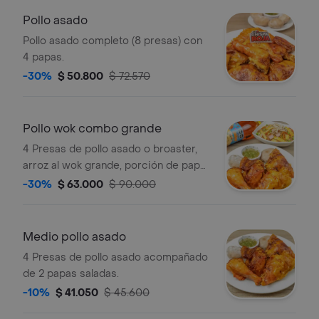
Pollo asado
Pollo asado completo (8 presas) con
4 papas.
-30%
$ 50.800
$ 72.570
Pollo wok combo grande
4 Presas de pollo asado o broaster,
arroz al wok grande, porción de papa
francesa y gaseosa 1.5 l a elección.
-30%
$ 63.000
$ 90.000
Medio pollo asado
4 Presas de pollo asado acompañado
de 2 papas saladas.
-10%
$ 41.050
$ 45.600