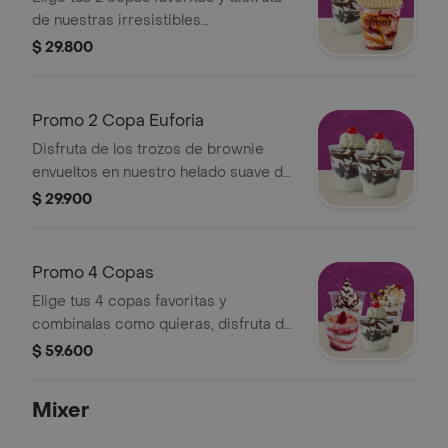
de nuestras irresistibles
combinaciones
$ 29.800
Promo 2 Copa Euforia
Disfruta de los trozos de brownie
envueltos en nuestro helado suave de
vainilla, con un toque de salsa de
$ 29.900
chocolate caliente, acompanado de
chantilli y una cereza
Promo 4 Copas
Elige tus 4 copas favoritas y
combinalas como quieras, disfruta de
nuestras deliciosas combinaciones
$ 59.600
Mixer