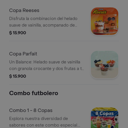
contienen o pueden contener trazas
de
Copa Reeses
Disfruta la combinacion del helado
suave de vainilla, acompanado de
helado de vainilla con trozos de
$ 15.900
Reese's, crema de maní y maní
chocolate Mimo's
Copa Parfait
Un Balance: Helado suave de vainilla
con granola crocante y dos frutas a tu
elección. ¡La combinación perfecta
$ 15.900
para disfrutar!
Combo futbolero
Combo 1 - 8 Copas
Explora nuestra diversidad de
sabores con este combo especial.