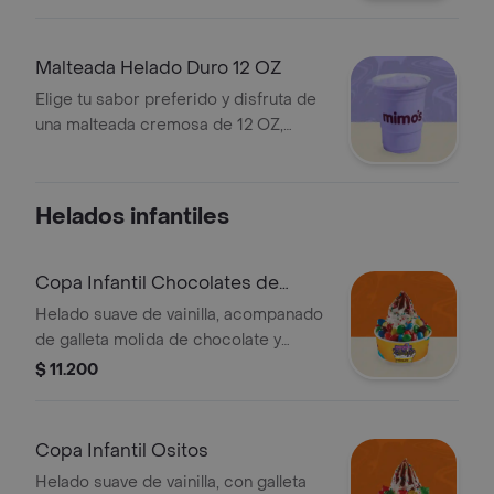
La medida exacta para refrescar tu
tarde
Malteada Helado Duro 12 OZ
Elige tu sabor preferido y disfruta de
una malteada cremosa de 12 OZ,
preparada con nuestro helado duro.
La medida exacta para refrescar tu
tarde
Helados infantiles
Copa Infantil Chocolates de
Colores
Helado suave de vainilla, acompanado
de galleta molida de chocolate y
cobertura de chocolate, con un toque
$ 11.200
especial de grageas y Chocolates de
Colores
Copa Infantil Ositos
Helado suave de vainilla, con galleta