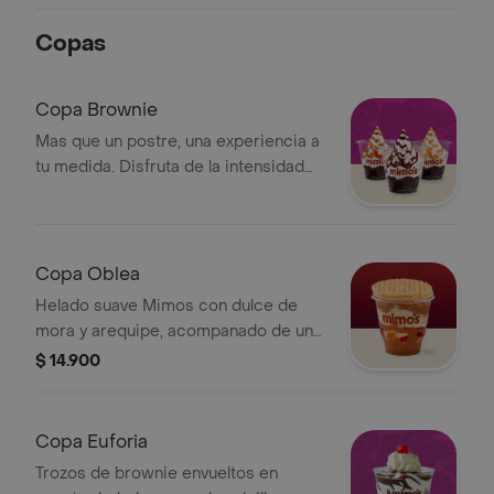
Copas
Copa Brownie
Mas que un postre, una experiencia a
tu medida. Disfruta de la intensidad
de nuestro brownie seleccionando la
salsa que dará el acabado perfecto a
tu antojo
Copa Oblea
Helado suave Mimos con dulce de
mora y arequipe, acompanado de una
oblea ubicada en la parte superior de
$ 14.900
la copa para conservar su crocancia.
Copa Euforia
Trozos de brownie envueltos en