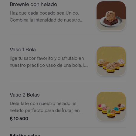
Brownie con helado
Haz que cada bocado sea Unico.
Combina la intensidad de nuestro
brownie con la cremosidad del sabor
que elijas de nuestra seleccion
Vaso 1 Bola
lige tu sabor favorito y disfrútalo en
nuestro práctico vaso de una bola. La
medida perfecta para un antojo
rápido y lleno de sabor
Vaso 2 Bolas
Deleitate con nuestro helado, el
helado perfecto para disfrutar en
cualquier momento
$ 10.500