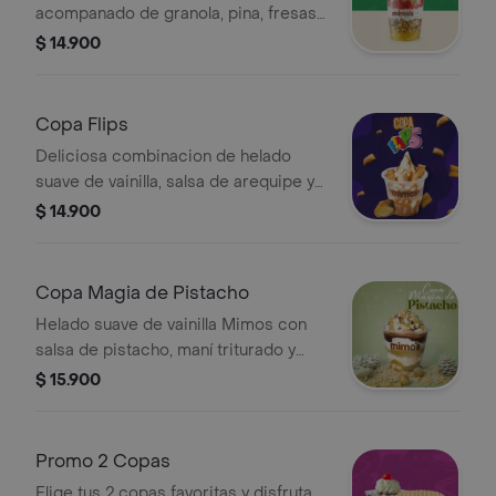
acompanado de granola, pina, fresas
y banano; con un toque de salsa de
$ 14.900
frutos rojos
Copa Flips
Deliciosa combinacion de helado
suave de vainilla, salsa de arequipe y
Flips rellenos de dulde de leche
$ 14.900
Copa Magia de Pistacho
Helado suave de vainilla Mimos con
salsa de pistacho, maní triturado y
crema chantilly. (Puede contener
$ 15.900
trazas de nueces, huevo, soya, gluten
y lácteos).
Promo 2 Copas
Elige tus 2 copas favoritas y disfruta