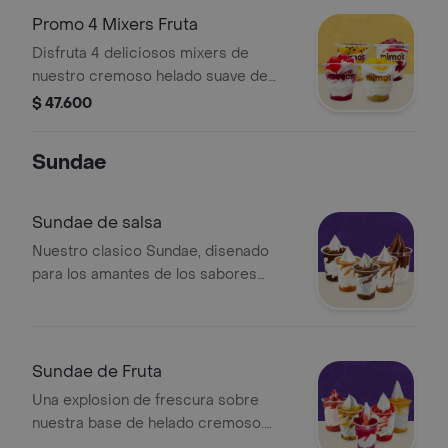
Promo 4 Mixers Fruta
Disfruta 4 deliciosos mixers de
nuestro cremoso helado suave de
vainilla. Elige el acompanamiento de
$ 47.600
fruta que mas te guste para cada uno
Sundae
Sundae de salsa
Nuestro clasico Sundae, disenado
para los amantes de los sabores
intensos. Elige la salsa de tu
preferencia y disfruta de la
combinación ideal en cada cucharada
Sundae de Fruta
Una explosion de frescura sobre
nuestra base de helado cremoso.
Selecciona tu fruta favorita y disfruta