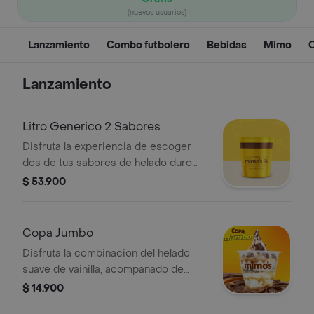
(nuevos usuarios)
Lanzamiento
Combo futbolero
Bebidas
Mimo
Lanzamiento
Litro Generico 2 Sabores
Disfruta la experiencia de escoger
dos de tus sabores de helado duro
favoritos para preparar el litro
$ 53.900
perfecto para tu paladar
Copa Jumbo
Disfruta la combinacion del helado
suave de vainilla, acompanado de
trozos de chocolatina Jumbo, salsa de
$ 14.900
arequipe y mani (Nuestros productos