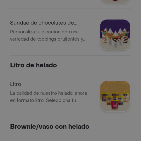
de una combinación ligera, natural y
llena de sabor
Sundae de chocolates de
colores o Goloch
Personaliza tu eleccion con una
variedad de toppings crujientes y
salsas irresistibles. Hazlo unico o
disfruta del sabor a tu manera
Litro de helado
Litro
La calidad de nuestro helado, ahora
en formato litro. Selecciona tu
variedad preferida de nuestro menu y
disfruta de la cremosidad y el sabor
que nos caracteriza
Brownie/vaso con helado