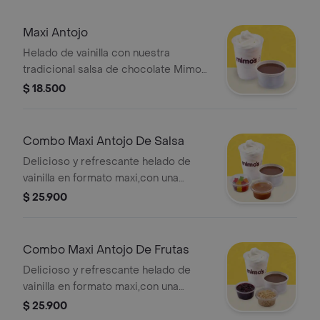
Maxi Antojo
Helado de vainilla con nuestra
tradicional salsa de chocolate Mimos,
ideal para los amantes del buen
$ 18.500
chocolate
Combo Maxi Antojo De Salsa
Delicioso y refrescante helado de
vainilla en formato maxi,con una
exquisita capa de salsa.
$ 25.900
Combo Maxi Antojo De Frutas
Delicioso y refrescante helado de
vainilla en formato maxi,con una
exquisita capa de fruta.
$ 25.900