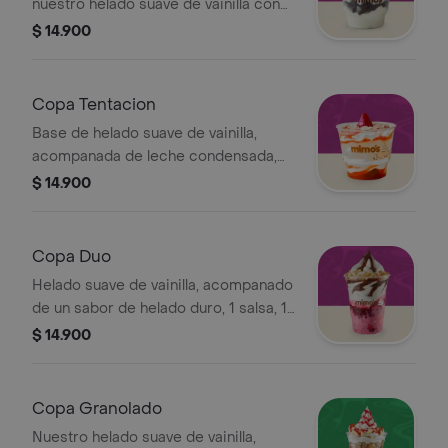
nuestro helado suave de vainilla con
un toque de salsa de chocolate
$ 14.900
caliente, acompanado de chantilly y
una cereza
Copa Tentacion
Base de helado suave de vainilla,
acompanada de leche condensada,
galleta Macarena y fresas en almibar
$ 14.900
Copa Duo
Helado suave de vainilla, acompanado
de un sabor de helado duro, 1 salsa, 1
fruta y 1 topping seco a tu eleccion
$ 14.900
Copa Granolado
Nuestro helado suave de vainilla,