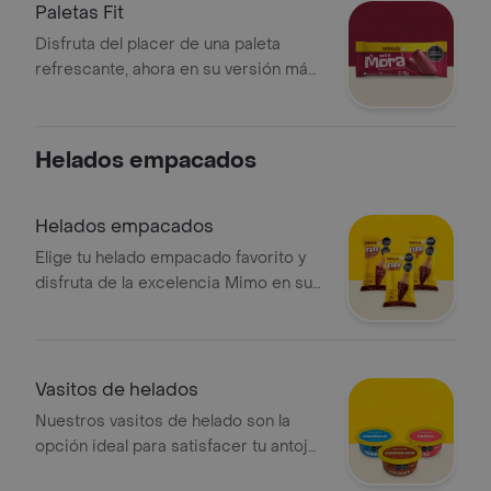
Paletas Fit
Disfruta del placer de una paleta
refrescante, ahora en su versión más
ligera. Elige entre el toque de mora o
mandarina y refréscate sin culpas
Helados empacados
Helados empacados
Elige tu helado empacado favorito y
disfruta de la excelencia Mimo en su
presentación más practica
Vasitos de helados
Nuestros vasitos de helado son la
opción ideal para satisfacer tu antojo
con el sabor que mas te guste