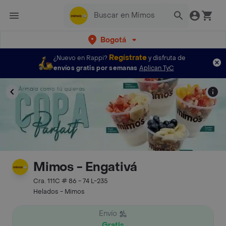
Bogotá
Regístrate
¿Nuevo en Rappi?
y disfruta de
envíos gratis por semanas
Aplican TyC
Mimos - Engativá
Cra. 111C # 86 - 74 L-235
Helados - Mimos
Envío
Gratis