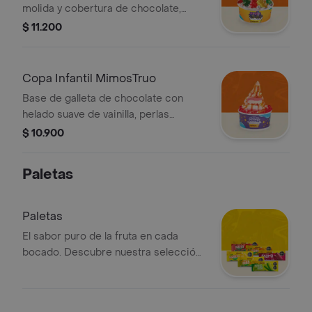
molida y cobertura de chocolate,
acompanado de grageas y gomas de
$ 11.200
ositos
Copa Infantil MimosTruo
Base de galleta de chocolate con
helado suave de vainilla, perlas
explosivas, salsa de naranja, gomas
$ 10.900
de colmillo y un toque de saborizante
de naranja.
Paletas
Paletas
El sabor puro de la fruta en cada
bocado. Descubre nuestra selección
de paletas artesanales y refrescantes,
preparadas con la esencia natural de
tus frutas favoritas