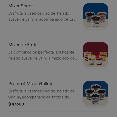
Mixer Secos
Disfruta la cremosidad del helado
suave de vainilla, acompañado de tu
elección favorita: galleta, brownie o
Milo
Mixer de Fruta
La combinación perfecta, abundante
helado suave de vainilla mezclado con
los mejores trozos de tu fruta favorita
Promo 4 Mixer Galleta
Disfruta la cremosidad del helado de
vainilla, acompanada de trozos de
galleta de chocolate que le dan el
$ 47.600
toque crujiente ideal