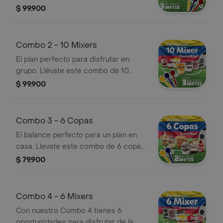
Incluye 8 copas elegidas entre
$ 99.900
nuestras opciones mas queridas.
Ademas, lleva 3 baleros GRATIS
Combo 2 - 10 Mixers
El plan perfecto para disfrutar en
grupo. Llévate este combo de 10
Mixers variados y asegura el postre
$ 99.900
ideal para todos. Ademas, lleva 3
baleros GRATIS
Combo 3 - 6 Copas
El balance perfecto para un plan en
casa. Llevate este combo de 6 copas
variadas y disfruta de nuestra
$ 79.900
seleccion mas especial. Ademas lleva
3 baleros GRATIS
Combo 4 - 6 Mixers
Con nuestro Combo 4 tienes 6
oportunidades para disfrutar de la