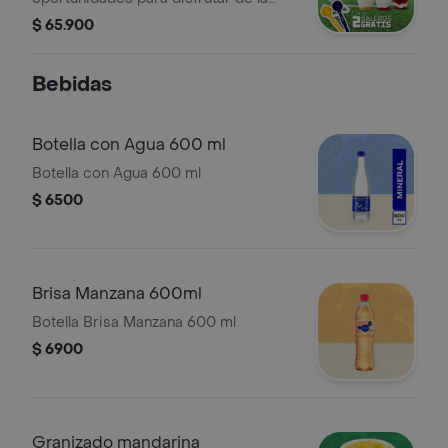
cremosidad de nuestros Mixers.
$ 65.900
Ademas, lleva 2 baleros GRATIS
Bebidas
Botella con Agua 600 ml
Botella con Agua 600 ml
$ 6500
Brisa Manzana 600ml
Botella Brisa Manzana 600 ml
$ 6900
Granizado mandarina