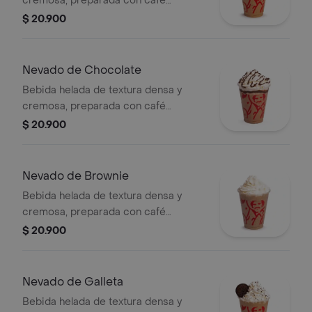
cremosa, preparada con café
espresso, arequipe, mezcla láctea,
$ 20.900
hielo y decorada con crema chantilly
(opcional).
Nevado de Chocolate
Bebida helada de textura densa y
cremosa, preparada con café
espresso, chocolate, mezcla láctea,
$ 20.900
hielo y decorada con crema chantilly
(opcional).
Nevado de Brownie
Bebida helada de textura densa y
cremosa, preparada con café
espresso, brownie triturado, mezcla
$ 20.900
láctea, hielo y decorada con crema
chantilly.
Nevado de Galleta
Bebida helada de textura densa y