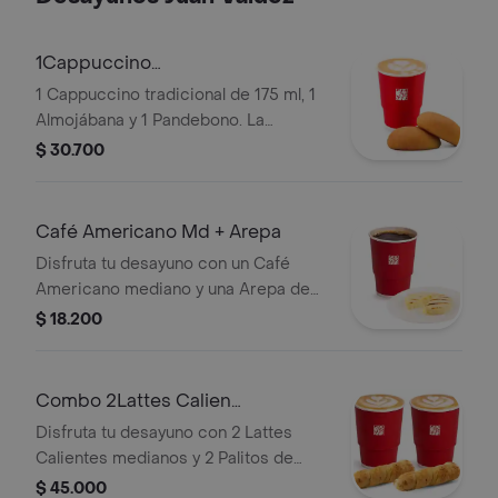
1Cappuccino
175ml+1Almojabana+1Pandebono
1 Cappuccino tradicional de 175 ml, 1
Almojábana y 1 Pandebono. La
presentación del Cappuccino puede
$ 30.700
variar significativamente tras 5
minutos de haber sido preparado y/o
durante el transporte para pedidos a
Café Americano Md + Arepa
domicilio.
Disfruta tu desayuno con un Café
Americano mediano y una Arepa de
queso.
$ 18.200
Combo 2Lattes Calien
Md+2Palitosde Queso
Disfruta tu desayuno con 2 Lattes
Calientes medianos y 2 Palitos de
Queso.
$ 45.000