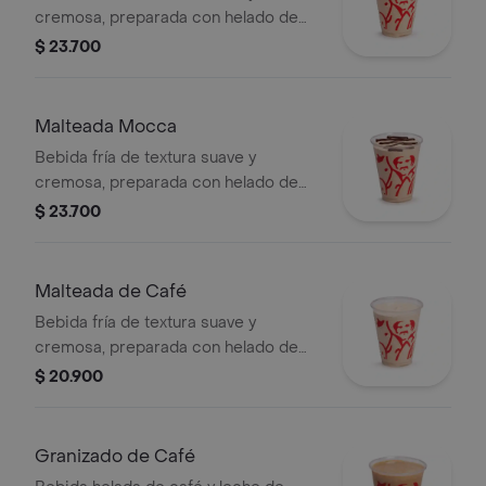
cremosa, preparada con helado de
café, leche y galleta oreo.
$ 23.700
Malteada Mocca
Bebida fría de textura suave y
cremosa, preparada con helado de
café, leche y chocolate.
$ 23.700
Malteada de Café
Bebida fría de textura suave y
cremosa, preparada con helado de
café y leche.
$ 20.900
Granizado de Café