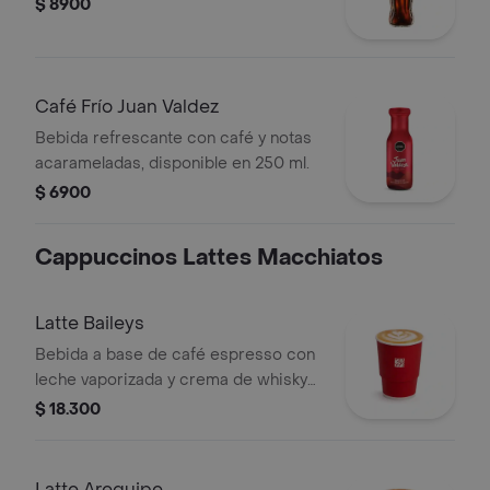
$ 8900
Café Frío Juan Valdez
Bebida refrescante con café y notas
acarameladas, disponible en 250 ml.
$ 6900
Cappuccinos Lattes Macchiatos
Latte Baileys
Bebida a base de café espresso con
leche vaporizada y crema de whisky
(Baileys). Este producto contiene
$ 18.300
licor.
Latte Arequipe