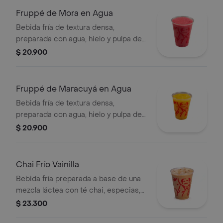
Fruppé de Mora en Agua
Bebida fría de textura densa,
preparada con agua, hielo y pulpa de
mora. Contiene azúcar añadida.
$ 20.900
Fruppé de Maracuyá en Agua
Bebida fría de textura densa,
preparada con agua, hielo y pulpa de
maracuýa. Contiene azúcar añadida.
$ 20.900
Chai Frío Vainilla
Bebida fría preparada a base de una
mezcla láctea con té chai, especias,
leche, miel, vainilla y almendras,
$ 23.300
servida sobre hielo.