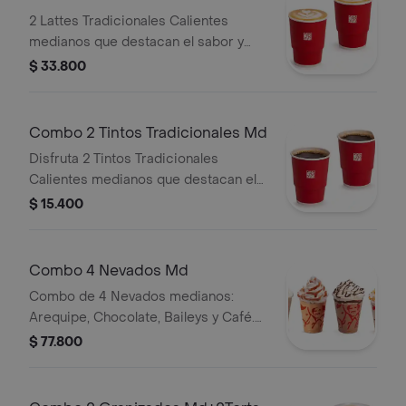
2 Lattes Tradicionales Calientes
medianos que destacan el sabor y
aroma del café Juan Valdez.
$ 33.800
Combo 2 Tintos Tradicionales Md
Disfruta 2 Tintos Tradicionales
Calientes medianos que destacan el
sabor y aroma del café Juan Valdez.
$ 15.400
Combo 4 Nevados Md
Combo de 4 Nevados medianos:
Arequipe, Chocolate, Baileys y Café.
El Nevado Baileys contiene licor.
$ 77.800