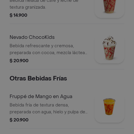
Bebida helada de café y leche de
textura granizada.
$ 14.900
Nevado ChocoKids
Bebida refrescante y cremosa,
preparada con cocoa, mezcla láctea
reducida en azúcar, decorada con
$ 20.900
chantilly y chips de chocolate. No
contiene café.
Otras Bebidas Frías
Fruppé de Mango en Agua
Bebida fría de textura densa,
preparada con agua, hielo y pulpa de
mango. Contiene azúcar añadida.
$ 20.900