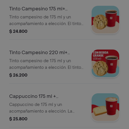
Tinto Campesino 175 ml+
Acompañamiento
Tinto campesino de 175 ml y un
acompañamiento a elección. El tinto
contiene panela, canela y clavos.
$ 24.800
Tinto Campesino 220 ml+
Acompañamiento
Tinto campesino de 175 ml y un
acompañamiento a elección. El tinto
contiene panela, canela y clavos.
$ 26.200
Cappuccino 175 ml +
Acompañamiento
Cappuccino de 175 ml y un
acompañamiento a elección. La
presentación del Cappuccino puede
$ 25.800
variar significativamente tras 5