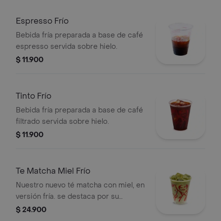
Espresso Frío
Bebida fría preparada a base de café
espresso servida sobre hielo.
$ 11.900
Tinto Frío
Bebida fría preparada a base de café
filtrado servida sobre hielo.
$ 11.900
Te Matcha Miel Frío
Nuestro nuevo té matcha con miel, en
versión fría. se destaca por su
refrescancia y el reconocido sabor
$ 24.900
del matcha, sin perder el sabor juan