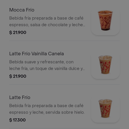
Mocca Frío
Bebida fría preparada a base de café
espresso, salsa de chocolate y leche,
servida sobre hielo.
$ 21.900
Latte Frío Vainilla Canela
Bebida suave y refrescante, con
leche fría, un toque de vainilla dulce y
un leve sabor especiado de canela,
$ 21.900
combinado con espresso y hielo.
Latte Frío
Bebida fría preparada a base de café
espresso y leche, servida sobre hielo.
$ 17.300