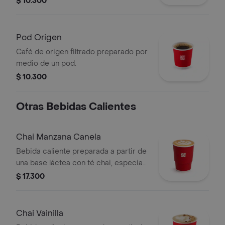
$ 10.300
Pod Origen
Café de origen filtrado preparado por
medio de un pod.
$ 10.300
Otras Bebidas Calientes
Chai Manzana Canela
Bebida caliente preparada a partir de
una base láctea con té chai, especias,
sabor de manzana-canela y endulzado
$ 17.300
con miel.
Chai Vainilla