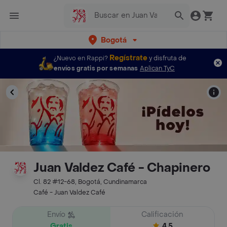
Bogotá
Regístrate
¿Nuevo en Rappi?
y disfruta de
envíos gratis por semanas
Aplican TyC
Juan Valdez Café - Chapinero
Cl. 82 #12-68, Bogotá, Cundinamarca
Café - Juan Valdez Café
Envío
Calificación
Gratis
4.5