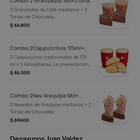
Combo 2 Granizados Md+2Tortas
Chocolate
2 Granizados de Café medianos + 2
Tortas de Chocolate.
$ 66.800
Combo 2Cappuccinos 175ml+
2Almojabanas
2 Cappuccinos tradicionales de 175
ml + 2 Almojábanas. La presentación
del Cappuccino puede variar
$ 46.000
significativamente tras 5 minutos de
haber sido preparado y/o durante el
transporte para pedidos a domicilio.
Combo 2Nev Arequipe Md+
2TortasChocolate
2 Nevados de Arequipe medianos + 2
Tortas de Chocolate.
$ 69.600
Desayunos Juan Valdez