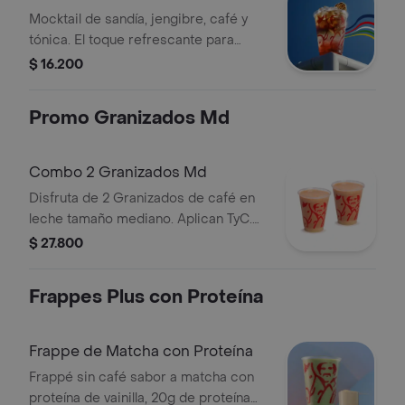
Mocktail de sandía, jengibre, café y
tónica. El toque refrescante para
calmar la tensión del partido y gritar
$ 16.200
¡GOL! Sin alcohol. Tamaño 12 Onzas.
Promo Granizados Md
Combo 2 Granizados Md
Disfruta de 2 Granizados de café en
leche tamaño mediano. Aplican TyC.
Producto sujeto a disponibilidad en
$ 27.800
tienda. El producto contiene lactosa.
Frappes Plus con Proteína
Frappe de Matcha con Proteína
Frappé sin café sabor a matcha con
proteína de vainilla, 20g de proteína