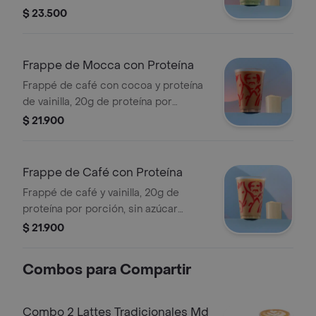
por porción, sin azúcar añadida,
$ 23.500
textura granizada y refrescante.
Tamaño 12 onzas.
Frappe de Mocca con Proteína
Frappé de café con cocoa y proteína
de vainilla, 20g de proteína por
porción, sin azúcar añadida, textura
$ 21.900
granizada y refrescante. Tamaño 12
onzas.
Frappe de Café con Proteína
Frappé de café y vainilla, 20g de
proteína por porción, sin azúcar
añadida. Textura granizada y
$ 21.900
refrescante. Tamaño 12 onzas.
Combos para Compartir
Combo 2 Lattes Tradicionales Md