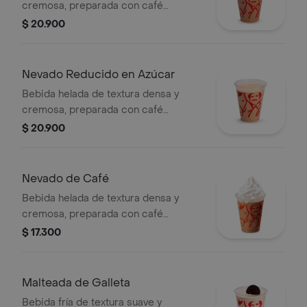
cremosa, preparada con café
espresso, galleta oreo, mezcla láctea,
$ 20.900
hielo y decorada con crema chantilly
(opcional).
Nevado Reducido en Azúcar
Bebida helada de textura densa y
cremosa, preparada con café
espresso, mezcla láctea reducida en
$ 20.900
azúcar.
Nevado de Café
Bebida helada de textura densa y
cremosa, preparada con café
espresso, mezcla láctea, hielo y
$ 17.300
decorada con crema chantilly
(opcional).
Malteada de Galleta
Bebida fría de textura suave y