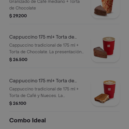
Chocolate
Granizado de Café mediano + Torta
de Chocolate
$ 29.200
Cappuccino 175 ml+ Torta de
Chocolate
Cappuccino tradicional de 175 ml +
Torta de Chocolate. La presentación
del Cappuccino puede variar
$ 26.500
significativamente tras 5 minutos de
haber sido preparado y/o durante el
transporte para pedidos a domicilio.
Cappuccino 175 ml+ Torta de
Café
Cappuccino tradicional de 175 ml +
Torta de Café y Nueces. La
presentación del Cappuccino puede
$ 26.100
variar significativamente tras 5
minutos de haber sido preparado y/o
Combo Ideal
durante el transporte para pedidos a
domicilio.