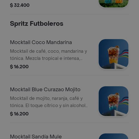
MD. Personalízalas pidiéndolas con
$ 32.400
soda o agua tónica.
Spritz Futboleros
Mocktail Coco Mandarina
Mocktail de café, coco, mandarina y
tónica. Mezcla tropical e intensa,
perfecta para disfrutar el fútbol con
$ 16.200
frescura y sin alcohol. Tamaño 12
Onzas.
Mocktail Blue Curazao Mojito
Mocktail de mojito, naranja, café y
tónica. El toque cítrico y sin alcohol
para vivir el fútbol con calma y
$ 16.200
celebrar con energía. Tamaño 12
Onzas.
Mocktail Sandía Mule