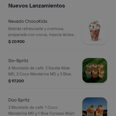
Nuevos Lanzamientos
Nevado ChocoKids
Bebida refrescante y cremosa,
preparada con cocoa, mezcla láctea
reducida en azúcar, decorada con
$ 20.900
chantilly y chips de chocolate. No
contiene café.
Six-Spritz
6 Mocktails de café: 2 Sandía Mule
MD, 2 Coco Mandarina MD y 2 Blue
Curazao Mojito MD. Elígelas con soda
$ 97.200
o agua tónica.
Dúo Spritz
2 Mocktails de café: 1 Coco
Mandarina MD y 1 Blue Curazao Mojito