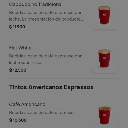
minutos de haber sido preparado.
Cappuccino Tradicional
Bebida a base de café espresso con
leche. La presentación del producto
puede variar significativamente tras 5
$ 11.900
minutos de haber sido preparado y/o
durante el transporte para pedidos a
domicilio.
Flat White
Bebida a base de café espresso con
leche vaporizada.
$ 12.500
Tintos Americanos Espressos
Café Americano
Bebida a base de café espresso.
$ 10.300