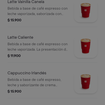
Latte Vainilla Canela
Bebida a base de café espresso con
leche vaporizada, saborizada con
vainilla y canela.
$ 15.900
Latte Caliente
Bebida a base de café espresso con
leche vaporizada. La presentación del
producto puede variar
$ 11.900
significativamente tras 5 minutos de
haber sido preparado y/o durante el
transporte para pedidos a domicilio.
Cappuccino Irlandés
Bebida a base de café espresso,
leche y saborizante de crema
irlandesa. Este producto no tiene
$ 15.900
licor. La presentación del producto
puede variar significativamente tras 5