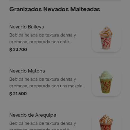
Granizados Nevados Malteadas
Nevado Baileys
Bebida helada de textura densa y
cremosa, preparada con café
espresso, crema de whisky, arequipe,
$ 23.700
mezcla láctea, hielo y decorada con
crema chantilly. Este producto
contiene licor.
Nevado Matcha
Bebida helada de textura densa y
cremosa, preparada con una mezcla
láctea de té matcha y hielo, decorada
$ 21.500
con crema chantilly (opcional).
Nevado de Arequipe
Bebida helada de textura densa y