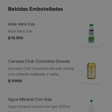
valdez.
Bebidas Embotelladas
Aloe Vera Uva
Aloe Vera Uva.
$ 15.300
Cerveza Club Colombia Dorada
Cerveza Club Colombia dorada, hecha
con cebada malteada y malta
caramelo, en presentación de lata por
$ 11.900
330 cc
Agua Mineral Con Gas
Agua mineral natural con gas 500ml.