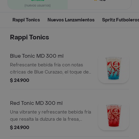
(nuevos usuarios)
Rappi Tonics
Nuevos Lanzamientos
Spritz Futbolero
Rappi Tonics
Blue Tonic MD 300 ml
Refrescante bebida fría con notas
cítricas de Blue Curazao, el toque del
limón, la frescura herbal de mojito y la
$ 24.900
efervescencia del agua tónica.
Red Tonic MD 300 ml
Una vibrante y refrescante bebida fría
que resalta la dulzura de la fresa,
equilibrada con el toque cítrico de
$ 24.900
limón y la efervescencia de la tónica.