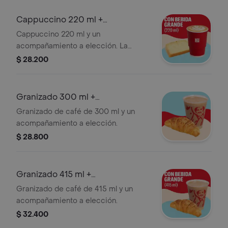
minutos de haber sido preparado y/o
durante el transporte para pedidos a
Cappuccino 220 ml +
domicilio.
Acompañamiento
Cappuccino 220 ml y un
acompañamiento a elección. La
presentación del Cappuccino puede
$ 28.200
variar significativamente tras 5
minutos de haber sido preparado y/o
durante el transporte para pedidos a
Granizado 300 ml +
domicilio.
Acompañamiento
Granizado de café de 300 ml y un
acompañamiento a elección.
$ 28.800
Granizado 415 ml +
Acompañamiento
Granizado de café de 415 ml y un
acompañamiento a elección.
$ 32.400