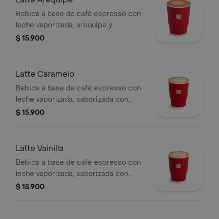
Bebida a base de café espresso con
leche vaporizada, arequipe y
saborizada con caramelo. La
$ 15.900
presentación del producto puede
variar significativamente tras 5
minutos de haber sido preparado y/o
Latte Caramelo
durante el transporte para pedidos a
Bebida a base de café espresso con
domicilio.
leche vaporizada, saborizada con
caramelo.
$ 15.900
Latte Vainilla
Bebida a base de café espresso con
leche vaporizada, saborizada con
vainilla.
$ 15.900