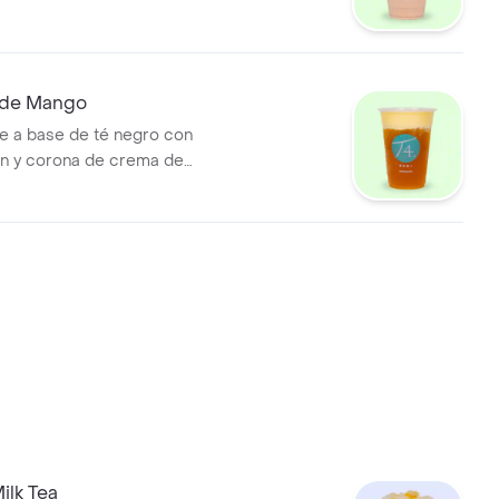
 de Mango
e a base de té negro con
n y corona de crema de
da láctea). Se recomienda
ilk Tea