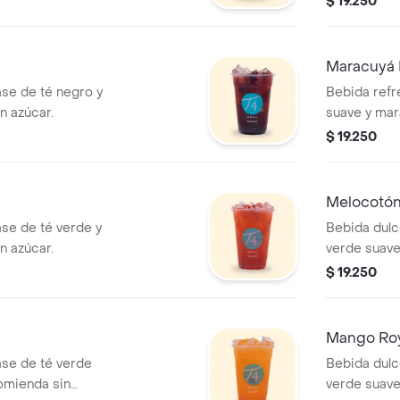
$ 19.250
Maracuyá 
se de té negro y
Bebida refr
n azúcar.
suave y mar
azúcar.
$ 19.250
Melocotón
se de té verde y
Bebida dulc
n azúcar.
verde suav
sin azúcar.
$ 19.250
Mango Ro
ase de té verde
Bebida dulc
omienda sin
verde suave