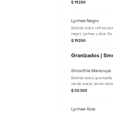
azúcar.
$ 19.250
Lychee Negro
Bebida dulce refrescant
negro, lychee y aloe. S
azúcar.
$ 19.250
Granizados | Sm
Smoothie Maracuyá
Bebida dulce granizada 
verde suave, leche desl
maracuyá. Se recomiend
$ 20.350
Lychee Aloe