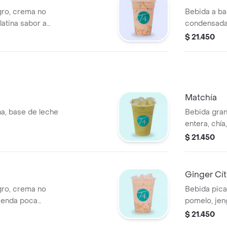
gro, crema no
Bebida a ba
elatina sabor a
condensada 
ca azúcar.
recomienda 
$ 21.450
hielo de ma
Matchía
a, base de leche
Bebida gran
entera, chía
condensada
$ 21.450
azúcar.
Ginger Cít
gro, crema no
Bebida pica
mienda poca
pomelo, jen
sin azúcar.
$ 21.450