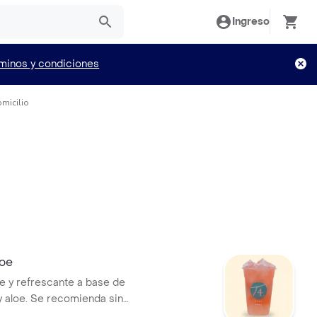
Ingreso
minos y condiciones
omicilio
loe
e y refrescante a base de
 y aloe. Se recomienda sin