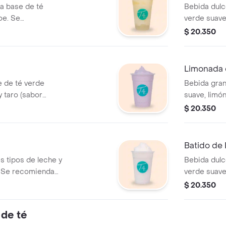
a base de té
Bebida dulc
oe. Se
verde suave,
de leche c
$ 20.350
azúcar.
Limonada 
e de té verde
Bebida gran
y taro (sabor
suave, limó
 Se recomienda con
azúcar.
$ 20.350
Batido de 
s tipos de leche y
Bebida dulc
. Se recomienda
verde suave
leche desla
$ 20.350
azúcar.
 de té