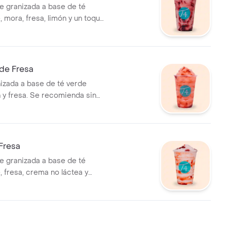
e granizada a base de té
 mora, fresa, limón y un toque
ondensada. Se recomienda sin
de Fresa
izada a base de té verde
n y fresa. Se recomienda sin
Fresa
e granizada a base de té
, fresa, crema no láctea y
ctosada. Se recomienda sin