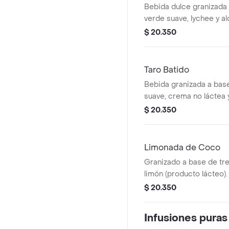
Bebida dulce granizada 
verde suave, lychee y al
recomienda sin azúcar.
$ 20.350
Taro Batido
Bebida granizada a bas
suave, crema no láctea 
parecido a la vainilla).
$ 20.350
poca azúcar.
Limonada de Coco
Granizado a base de tre
limón (producto lácteo)
poco azúcar.
$ 20.350
Infusiones puras