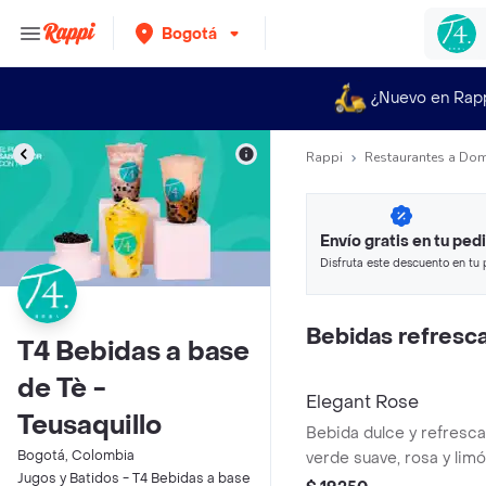
Bogotá
¿Nuevo en Rap
Rappi
Restaurantes a Dom
Envío gratis en tu ped
Disfruta este descuento en tu 
en minutos.
Bebidas refresc
T4 Bebidas a base
de Tè -
Elegant Rose
Teusaquillo
Bebida dulce y refresca
Bogotá, Colombia
verde suave, rosa y lim
Jugos y Batidos - T4 Bebidas a base
sin azúcar.