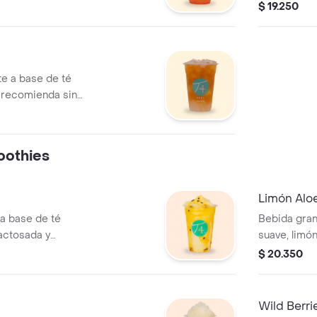
Se recomien
$ 19.250
e a base de té
e recomienda sin
oothies
Limón Alo
a base de té
Bebida gran
actosada y
suave, limó
a sin azúcar.
poca azúcar
$ 20.350
Wild Berri