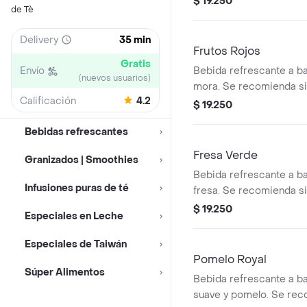
$ 19.250
de Tè
Delivery
35 min
Frutos Rojos
Gratis
Envío
Bebida refrescante a ba
(nuevos usuarios)
mora. Se recomienda si
Calificación
4.2
$ 19.250
Bebidas refrescantes
Fresa Verde
Granizados | Smoothies
Bebida refrescante a ba
Infusiones puras de té
fresa. Se recomienda si
$ 19.250
Especiales en Leche
Especiales de Taiwán
Pomelo Royal
Súper Alimentos
Bebida refrescante a b
suave y pomelo. Se rec