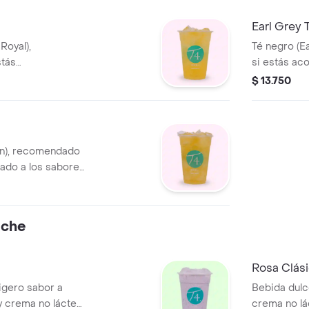
Earl Grey 
Royal),
Té negro (E
stás
si estás ac
ores de té puros.
té puros.
$ 13.750
en), recomendado
rado a los sabores
eche
Rosa Clás
ligero sabor a
Bebida dulc
 y crema no láctea.
crema no lá