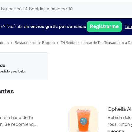
Registrarme
pi?
Disfruta de
envíos gratis por semanas
Tér
icilio
Restaurantes en Bogotá
T4 Bebidas a base de Tè - Teusaquillo a D
ido
pedido y recíbelo
antes
Ophelia A
nte a base de té
Bebida dulc
ón. Se recomienda
rosa, limón
azúcar.