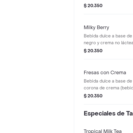
Se recomienda con poc
$ 20.350
Milky Berry
Bebida dulce a base de 
negro y crema no lácte
sin azúcar.
$ 20.350
Fresas con Crema
Bebida dulce a base de 
corona de crema (bebida
recomienda sin azúcar.
$ 20.350
Especiales de T
Tropical Milk Tea