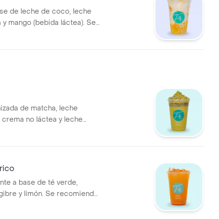
se de leche de coco, leche
y mango (bebida láctea). Se
sin azúcar. Viene con poco
nera estándar.
izada de matcha, leche
, crema no láctea y leche
. Se recomienda con poco
rico
nte a base de té verde,
gibre y limón. Se recomienda