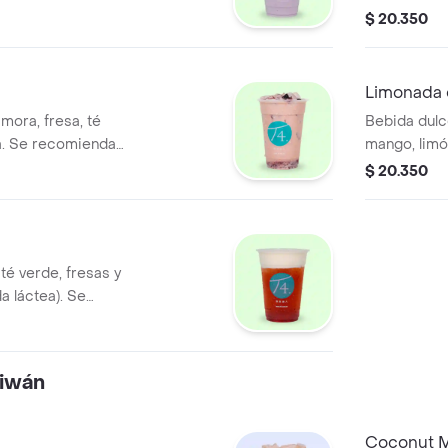
a azúcar.
azúcar.
$ 20.350
Limonada
mora, fresa, té
Bebida dulc
a. Se recomienda
mango, limó
mango (bebi
$ 20.350
sin azúcar.
té verde, fresas y
 láctea). Se
aiwán
Coconut M