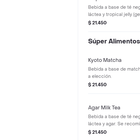
Bebida a base de té ne
láctea y tropical jelly (g
piña). Se recomienda po
$ 21.450
Súper Alimentos
Kyoto Matcha
Bebida a base de match
a elección.
$ 21.450
Agar Milk Tea
Bebida a base de té ne
láctea y agar. Se reco
azúcar.
$ 21.450