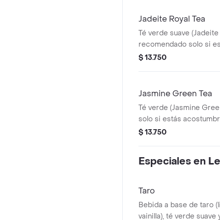
Jadeite Royal Tea
Té verde suave (Jadeite 
recomendado solo si e
acostumbrado a los sab
$ 13.750
Jasmine Green Tea
Té verde (Jasmine Gre
solo si estás acostumb
de té puros y herbales.
$ 13.750
Especiales en L
Taro
Bebida a base de taro (
vainilla), té verde suave