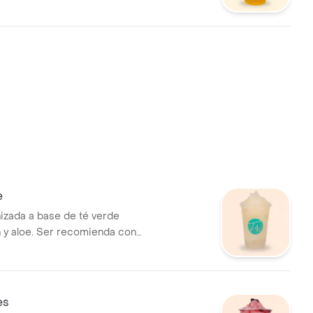
da sin azúcar.
e
izada a base de té verde
n y aloe. Ser recomienda con
.
es