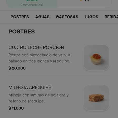
(nuevos usuarios)
POSTRES
AGUAS
GASEOSAS
JUGOS
BEBID
POSTRES
CUATRO LECHE PORCION
Postre con bizcochuelo de vainilla
bañado en tres leches y arequipe.
$ 20.000
MILHOJA AREQUIPE
Milhoja con laminas de hojaldre y
relleno de arequipe.
$ 11.000