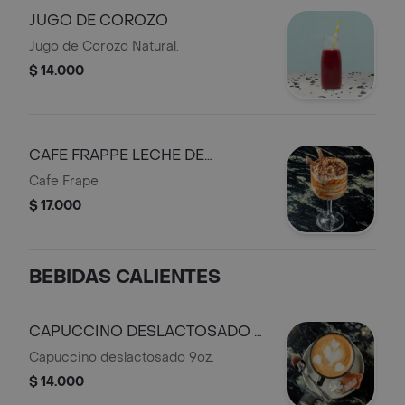
JUGO DE COROZO
Jugo de Corozo Natural.
$ 14.000
CAFE FRAPPE LECHE DE
ALMENDRA
Cafe Frape
$ 17.000
BEBIDAS CALIENTES
CAPUCCINO DESLACTOSADO 9
OZ
Capuccino deslactosado 9oz.
$ 14.000