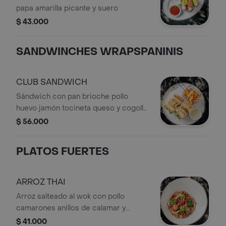
papa amarilla picante y suero
$ 43.000
SANDWINCHES WRAPSPANINIS
CLUB SANDWICH
Sándwich con pan brioche pollo
huevo jamón tocineta queso y cogollo
europeo con papas francesas
$ 56.000
PLATOS FUERTES
ARROZ THAI
Arroz salteado al wok con pollo
camarones anillos de calamar y
verduras.
$ 41.000