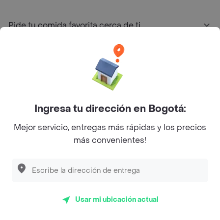
Pide tu comida favorita cerca de ti
Categorías
Únete a Rappi
Ingresa tu dirección en Bogotá:
Sobre Rappi
Mejor servicio, entregas más rápidas y los precios
más convenientes!
Facebook
Twitter
Instagram
©
2026
Rappi Inc. All rights reserved.
Usar mi ubicación actual
Rappi S.A.S. --- NIT 900.843.898-9 --- Calle 63 # 16A-02