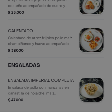
Arepitas de cayeye x 3 con queso
costeño acompañado de suero y
hogao.
$ 23.000
CALENTADO
Calentado de arroz frijoles pollo maíz
champiñones y huevo acompañado
de papita salteada y hogao.
$ 39.000
ENSALADAS
ENSALADA IMPERIAL COMPLETA
Ensalada de pollo con manzanas en
canastilla de hojaldre. maiz
tiernozanahoria champiñones y piña
$ 47.000