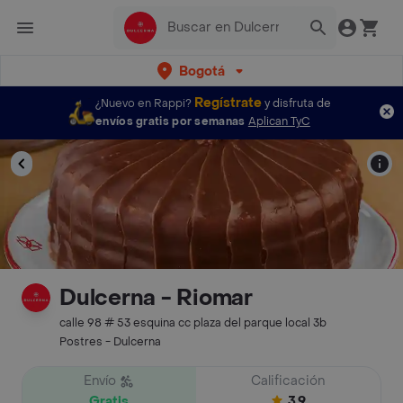
Bogotá
Regístrate
¿Nuevo en Rappi?
y disfruta de
envíos gratis por semanas
Aplican TyC
Dulcerna - Riomar
calle 98 # 53 esquina cc plaza del parque local 3b
Postres - Dulcerna
Envío
Calificación
Gratis
3.9