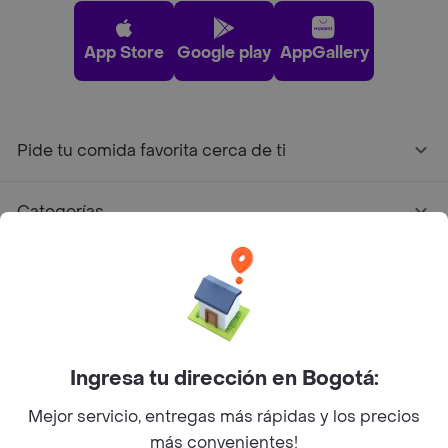
App Store
Google play
AppGallery
Pide tu comida favorita cerca de ti
Categorías
Únete a Rappi
Sobre Rappi
Ingresa tu dirección en Bogotá:
Facebook
Twitter
Instagram
Mejor servicio, entregas más rápidas y los precios
©
2026
Rappi Inc. All rights reserved.
más convenientes!