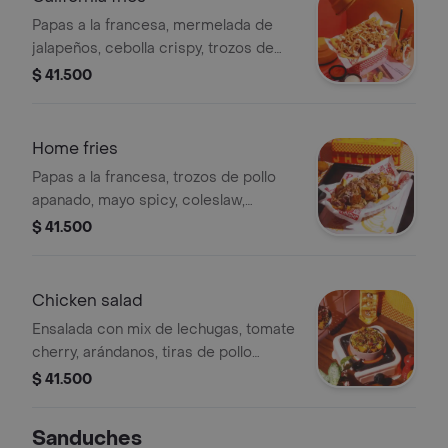
Papas a la francesa, mermelada de
jalapeños, cebolla crispy, trozos de
pechuga apanada y sour cream
$ 41.500
(producto picante).
Home fries
Papas a la francesa, trozos de pollo
apanado, mayo spicy, coleslaw,
pepinillos encurtidos y cebolla crispy.
$ 41.500
Chicken salad
Ensalada con mix de lechugas, tomate
cherry, arándanos, tiras de pollo
apanado, tocineta, queso parmesano
$ 41.500
Sanduches