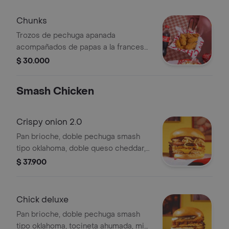
Chunks
Trozos de pechuga apanada
acompañados de papas a la francesa,
bañados en salsa (tamaño y salsa a
$ 30.000
elección)
Smash Chicken
Crispy onion 2.0
Pan brioche, doble pechuga smash
tipo oklahoma, doble queso cheddar,
tocienta ahumada, cebolla crispy,
$ 37.900
ligera base de coleslaw y pepinillos,
salsa jhonny ranch y papas a la
francesa.
Chick deluxe
Pan brioche, doble pechuga smash
tipo oklahoma, tocineta ahumada, mix