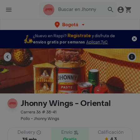
Bogotá
Regístrate
¿Nuevo en Rappi?
y disfruta de
envíos gratis por semanas
Aplican TyC
Jhonny Wings - Oriental
Carrera 36 # 38-41
Pollo - Jhonny Wings
Delivery
Envío
Calificación
Gratis
4.3
35 min