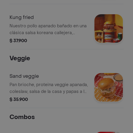
francesa
Kung fried
Nuestro pollo apanado bañado en una
clásica salsa koreana callejera,
semillas de sésamo, encurtido de
$ 37.900
rábanos y cebolla morada con una
base de cole slaw, mayonesa
Veggie
japonesa sobre un pan brioche,
acompañada con papas a la francesa
Sand veggie
Pan brioche, proteina veggie apanada,
coleslaw, salsa de la casa y papas a la
francesa.
$ 35.900
Combos