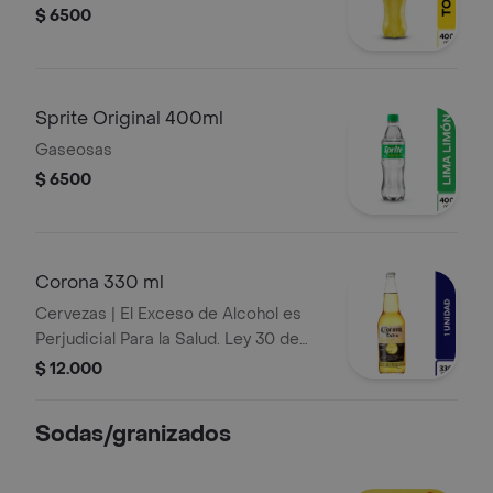
$ 6500
Sprite Original 400ml
Gaseosas
$ 6500
Corona 330 ml
Cervezas | El Exceso de Alcohol es
Perjudicial Para la Salud. Ley 30 de
1986. Prohíbase el Expendio de
$ 12.000
Bebidas Embriagantes a Menores de
Edad y Mujeres Embarazadas. Ley 124
Sodas/granizados
de 1994