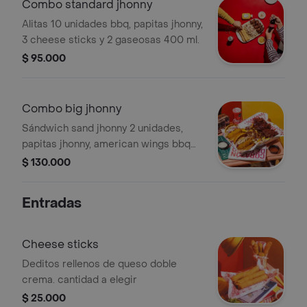
Combo standard jhonny
Alitas 10 unidades bbq, papitas jhonny,
3 cheese sticks y 2 gaseosas 400 ml.
$ 95.000
Combo big jhonny
Sándwich sand jhonny 2 unidades,
papitas jhonny, american wings bbq
10 unidades, 3 gaseosas 400 ml.
$ 130.000
Entradas
Cheese sticks
Deditos rellenos de queso doble
crema. cantidad a elegir
$ 25.000