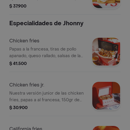
de quesos apanados, mermelada de
$ 37.900
pepinillos , salsa tártara y papas a la
francesa
Especialidades de Jhonny
Chicken fries
Papas a la francesa, tiras de pollo
apanado, queso rallado, salsas de la
casa
$ 41.500
Chicken fries jr.
Nuestra versión junior de las chicken
fries, papas a al francesa, 150gr de
pollo apanado, tocineta crispy, queso
$ 30.900
rallado y salsas de la casa
California fries