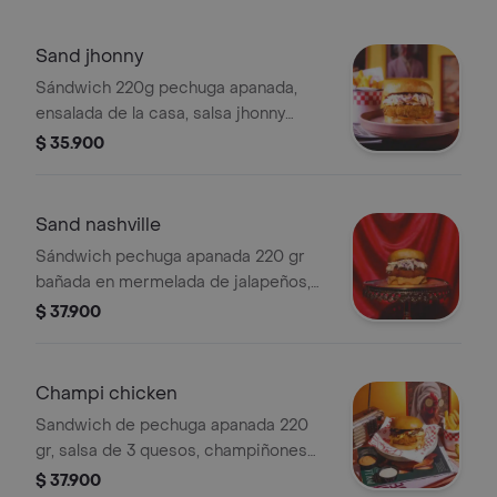
Sand jhonny
Sándwich 220g pechuga apanada,
ensalada de la casa, salsa jhonny
ranch, papas a la francesa
$ 35.900
Sand nashville
Sándwich pechuga apanada 220 gr
bañada en mermelada de jalapeños,
coleslaw, pepinillos artesanales y
$ 37.900
papas a la francesa
Champi chicken
Sandwich de pechuga apanada 220
gr, salsa de 3 quesos, champiñones
salteados, tocineta crispy y papas a la
$ 37.900