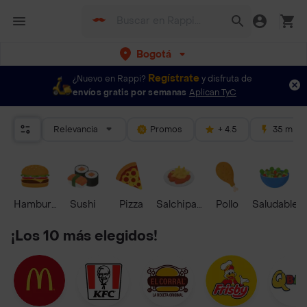
Bogotá
Regístrate
¿Nuevo en Rappi?
y disfruta de
envíos gratis por semanas
Aplican TyC
Relevancia
Promos
+ 4.5
35 mins
Hamburguesa
Sushi
Pizza
Salchipapas
Pollo
Saludable
¡Los 10 más elegidos!