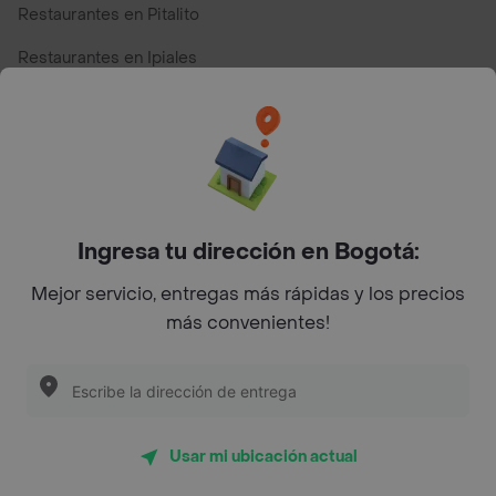
Restaurantes en Pitalito
Restaurantes en Ipiales
Restaurantes en San Andres
Restaurantes cerca de mi para pedir Comida a Domicilio -
Top Marcas y Cadenas de Restaurantes
Ingresa tu dirección en Bogotá:
Encuéntranos en estos países
Mejor servicio, entregas más rápidas y los precios
más convenientes!
App Store
Google play
AppGallery
Usar mi ubicación actual