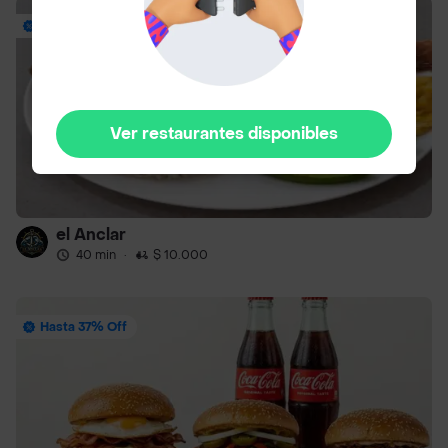
Hasta 25% Off
Ver restaurantes disponibles
el Anclar
40 min
·
$ 10.000
Hasta 37% Off