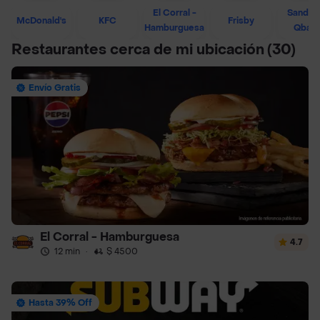
El Corral -
Sandwi
McDonald's
KFC
Frisby
Hamburguesa
Qban
Restaurantes cerca de mi ubicación
(30)
Envío Gratis
El Corral - Hamburguesa
4.7
12 min
·
$ 4500
Hasta 39% Off