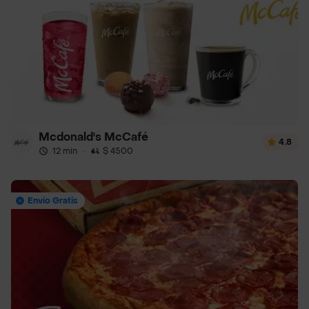
Mcdonald's McCafé
4.8
12 min
·
$ 4500
Envío Gratis