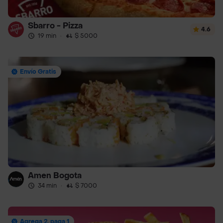
Sbarro - Pizza
4.6
19 min
·
$ 5000
Envío Gratis
Amen Bogota
34 min
·
$ 7000
Agrega 2, paga 1