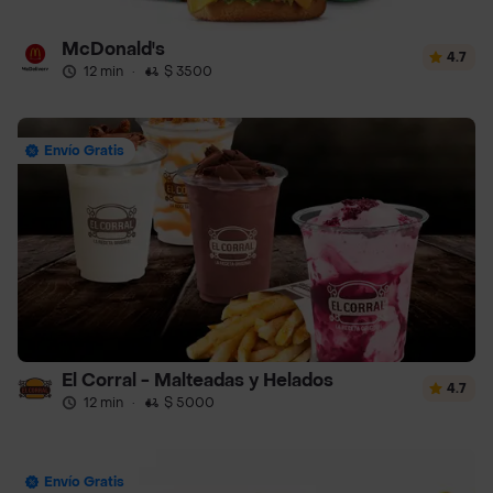
McDonald's
4.7
12 min
·
$ 3500
Envío Gratis
El Corral - Malteadas y Helados
4.7
12 min
·
$ 5000
Envío Gratis