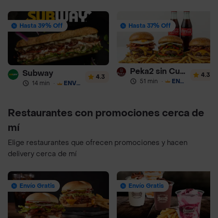
Hasta 39% Off
Hasta 37% Off
Peka2 sin Culpa Lourdes
Subway
4.3
4.3
51 min
·
ENVÍO GRATIS
14 min
·
ENVÍO GRATIS
Restaurantes con promociones cerca de
mí
Elige restaurantes que ofrecen promociones y hacen
delivery cerca de mí
Envío Gratis
Envío Gratis