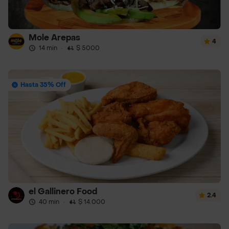
Mole Arepas
4
14 min
·
$ 5000
Hasta 35% Off
el Gallinero Food
2.4
40 min
·
$ 14.000