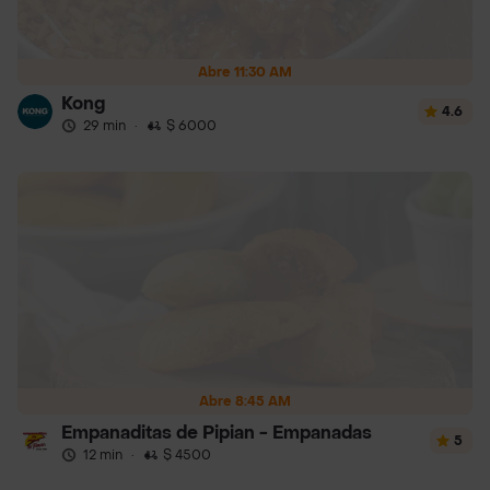
Abre 11:30 AM
Kong
4.6
29 min
·
$ 6000
Abre 8:45 AM
Empanaditas de Pipian - Empanadas
5
12 min
·
$ 4500