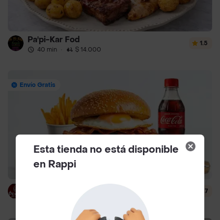
Pa'pi-Kar Fod
1.5
40 min
·
$ 14.000
Envío Gratis
Esta tienda no está disponible
en Rappi
Peka2 sin Culpa
4.7
51 min
·
$ 6500