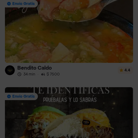
Envío Gratis
Bendito Caldo
4.4
34 min
·
$ 7500
Envío Gratis