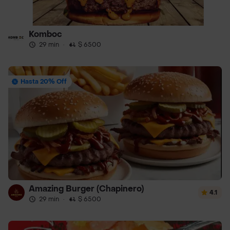
Komboc
29 min
·
$ 6500
Hasta 20% Off
Amazing Burger (Chapinero)
4.1
29 min
·
$ 6500