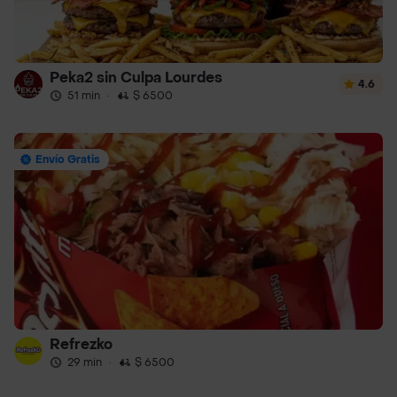
Peka2 sin Culpa Lourdes
4.6
51 min
·
$ 6500
Envío Gratis
Refrezko
29 min
·
$ 6500