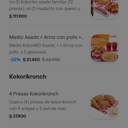
Un (1) Kokoriko asado familiar (12
presas), un (1) madurito con queso y
bocadillo, dos (2) porciones de papa
$ 111.900
salada y una (1) Coca cola 1.5lt
Medio Asado + Arroz con pollo +
2 gas
Medio KokorIKO Asado, + 1 Arroz con
pollo, y 2 gaseosas
-22%
$ 51.450
$ 65.900
Kokorikronch
4 Presas Kokorikronch
Cuatro (4) presas de kokorikronch
con 4 arepas y 2 und de miel
$ 37.900