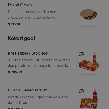
Kokori Oblea
Deliciosa oblea kokoriko con
arequipe, crema de leche y
mermelada de mora.
$ 11.900
Kokori gool
Irresistible Futbolero
10 irresistibles + 10 piezas de alitas +
dos porciones de papa francesa de
80 gr + ensalada kokoriko y salsas
$ 79.900
acompañado de una gaseosa coca
cola de 1,5 litros
Pikada Gaseosa 1.5ml
Pikada kokoriko + gaseosa cola cola
de 1.5 litros