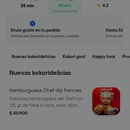
Gratis
4.2
35 min
(nuevos usuarios)
Envío gratis en tu pedido
Hasta 50% 
Disfruta este descuento en tu pedido y recíbelo
Disfruta este de
en minutos.
en minutos.
Nuevas kokoridelicias
Kokori gool
Happy hour
Pro
Nuevas kokoridelicias
Hamburguesa Chef dip frances
Kombo
Deliciosa hamburguesa del Chef con
125 gr de filete kronch, salsa dijon,
queso doble crema, vegetales
$ 40.900
frescos, acompañada de 1 porc de
papa a la francesa y bebida