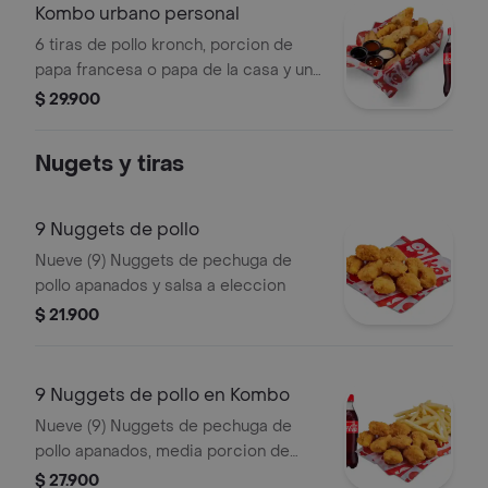
Kombo urbano personal
6 tiras de pollo kronch, porcion de
papa francesa o papa de la casa y una
bebidas a eleccion
$ 29.900
Nugets y tiras
9 Nuggets de pollo
Nueve (9) Nuggets de pechuga de
pollo apanados y salsa a eleccion
$ 21.900
9 Nuggets de pollo en Kombo
Nueve (9) Nuggets de pechuga de
pollo apanados, media porcion de
papa a la francesa, una (1) Coca Cola
$ 27.900