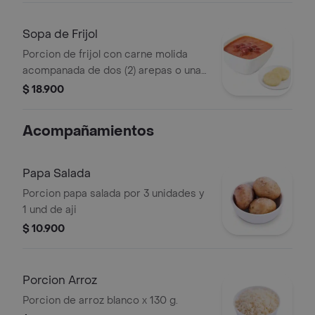
Sopa de Frijol
Porcion de frijol con carne molida
acompanada de dos (2) arepas o una
(1) papa salada.
$ 18.900
Acompañamientos
Papa Salada
Porcion papa salada por 3 unidades y
1 und de aji
$ 10.900
Porcion Arroz
Porcion de arroz blanco x 130 g.