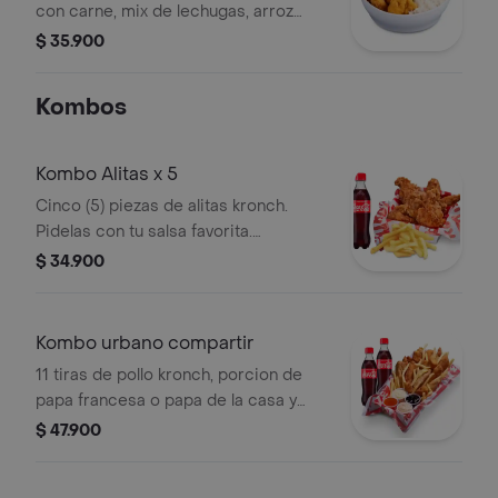
con carne, mix de lechugas, arroz
blanco; acompañados de pico de
$ 35.900
gallo, guacamole y sour cream.
Kombos
Kombo Alitas x 5
Cinco (5) piezas de alitas kronch.
Pidelas con tu salsa favorita.
acompanadas de media porcion de
$ 34.900
papa francesa y una (1) Coca Cola de
400 ml.
Kombo urbano compartir
11 tiras de pollo kronch, porcion de
papa francesa o papa de la casa y
dos bebidas a eleccion.
$ 47.900