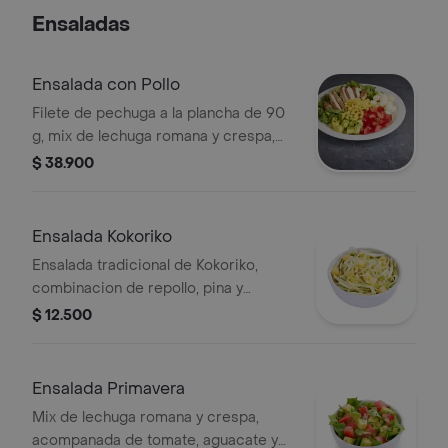
Ensaladas
Ensalada con Pollo
Filete de pechuga a la plancha de 90
g, mix de lechuga romana y crespa,
tomate, queso mozzarella, maiz dulce,
$ 38.900
aguacate, cilantro y vinagreta.
Ensalada Kokoriko
Ensalada tradicional de Kokoriko,
combinacion de repollo, pina y
mayonesa de la casa.
$ 12.500
Ensalada Primavera
Mix de lechuga romana y crespa,
acompanada de tomate, aguacate y