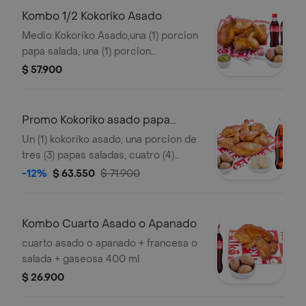
Kombo 1/2 Kokoriko Asado
Medio Kokoriko Asado,una (1) porcion
papa salada, una (1) porcion
guacamole y dos (2) Coca cola 400ml
$ 57.900
Promo Kokoriko asado papa
arepa y Coca
Un (1) kokoriko asado, una porcion de
tres (3) papas saladas, cuatro (4)
arepas, 3 und de aji y una (1) Coca
-12%
$ 63.550
$ 71.900
cola 1,5lt
Kombo Cuarto Asado o Apanado
cuarto asado o apanado + francesa o
salada + gaseosa 400 ml
$ 26.900