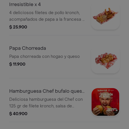
Irresistible x 4
4 deliciosos filetes de pollo kronch,
acompañados de papa a la francesa o
papa de la casa, mas ensalada
$ 25.900
kokoriko, salsa kokoriko y una segunda
opcion de salsa a tu eleccion
Papa Chorreada
Papa chorreada con hogao y queso
$ 11.900
Hamburguesa Chef bufalo queso
azul Kombo
Deliciosa hamburguesa del Chef con
125 gr de filete kronch, salsa de
queso azul, vegetales frescos,
$ 40.900
acompañada de 1 porc de papa a la
francesa y bebida