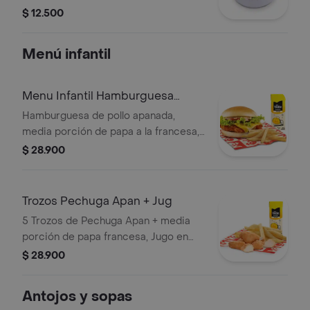
cilantro.
$ 12.500
Menú infantil
Menu Infantil Hamburguesa
apanada
Hamburguesa de pollo apanada,
media porción de papa a la francesa,
una Coca cola 400ml, un juguete o
$ 28.900
vasito de helado y 1 und salsa de
tomate
Trozos Pechuga Apan + Jug
5 Trozos de Pechuga Apan + media
porción de papa francesa, Jugo en
caja o coca cola, 1 juguete de
$ 28.900
temporada, o vasito de helado, y 1 und
de salsa de tomate.
Antojos y sopas