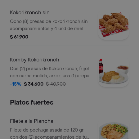
Kokorikronch sin
acompanamientos
Ocho (8) presas de kokorikronch sin
acompanamientos y 4 und de miel
$ 61.900
Komby Kokorikronch
Dos (2) presas de Kokorikronch, frijol
con carne molida, arroz, una (1) arepa,
una (1) Coca Cola 400 ml y 1 und de
-15%
$ 34.600
$ 40.900
miel
Platos fuertes
Filete a la Plancha
Filete de pechuga asada de 120 gr
con dos (2) acompanamientos de tu