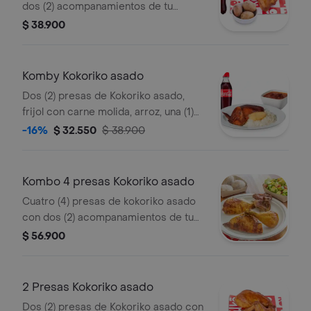
dos (2) acompanamientos de tu
eleccion, una (1) Coca Cola 400 ml y 1
$ 38.900
und de aji
Komby Kokoriko asado
Dos (2) presas de Kokoriko asado,
frijol con carne molida, arroz, una (1)
arepa, una (1) Coca Cola 400 ml y 1
-16%
$ 32.550
$ 38.900
und de aji
Kombo 4 presas Kokoriko asado
Cuatro (4) presas de kokoriko asado
con dos (2) acompanamientos de tu
eleccion, una (1) Coca Cola 400 ml y 1
$ 56.900
und de aji
2 Presas Kokoriko asado
Dos (2) presas de Kokoriko asado con