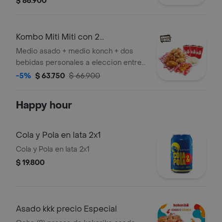
$ 86.900
Kombo Miti Miti con 2
Acompanamientos
Medio asado + medio konch + dos
bebidas personales a eleccion entre:
gaseosa de 400 ml - agua
-5%
$ 63.750
$ 66.900
saborizada, agua mineral, fuze tea
Happy hour
Cola y Pola en lata 2x1
Cola y Pola en lata 2x1
$ 19.800
Asado kkk precio Especial