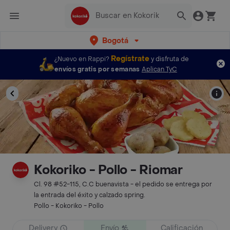
Bogotá
Regístrate
¿Nuevo en Rappi?
y disfruta de
envíos gratis por semanas
Aplican TyC
Kokoriko - Pollo - Riomar
Cl. 98 #52-115, C.C buenavista - el pedido se entrega por
la entrada del éxito y calzado spring.
Pollo - Kokoriko - Pollo
Delivery
Envío
Calificación