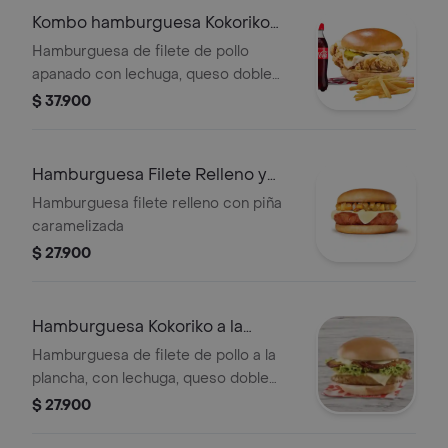
Kombo hamburguesa Kokoriko
apanada
Hamburguesa de filete de pollo
apanado con lechuga, queso doble
crema, maduritos y salsa
$ 37.900
acompanado de papa a eleccion y
una (1) Coca Cola de 400ml.
Hamburguesa Filete Relleno y
pina
Hamburguesa filete relleno con piña
caramelizada
$ 27.900
Hamburguesa Kokoriko a la
plancha
Hamburguesa de filete de pollo a la
plancha, con lechuga, queso doble
crema, maduritos y 1 salsa de tu
$ 27.900
eleccion.