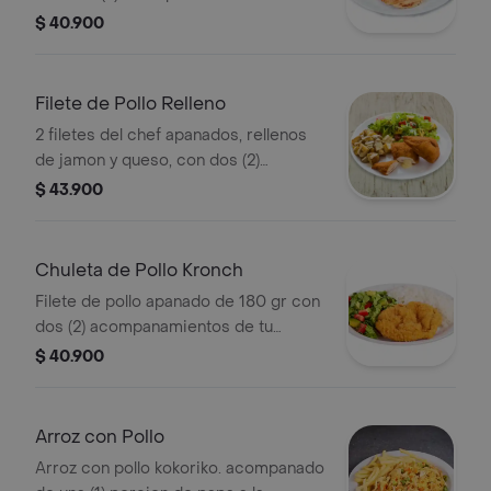
eleccion.
$ 40.900
Filete de Pollo Relleno
2 filetes del chef apanados, rellenos
de jamon y queso, con dos (2)
acompanamientos de tu eleccion y 20
$ 43.900
g salsa miel mostaza
Chuleta de Pollo Kronch
Filete de pollo apanado de 180 gr con
dos (2) acompanamientos de tu
eleccion y 20 g salsa miel mostaza
$ 40.900
Arroz con Pollo
Arroz con pollo kokoriko. acompanado