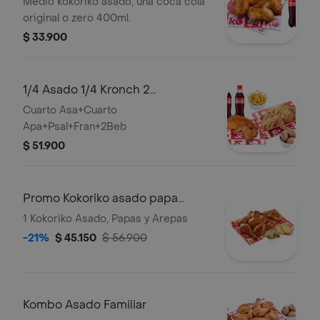
Medio kokoriko asado, una coca cola
original o zero 400ml.
$ 33.900
1/4 Asado 1/4 Kronch 2
Acompañamientos
Cuarto Asa+Cuarto
Apa+Psal+Fran+2Beb
$ 51.900
Promo Kokoriko asado papa
arepa
1 Kokoriko Asado, Papas y Arepas
-21%
$ 45.150
$ 56.900
Kombo Asado Familiar