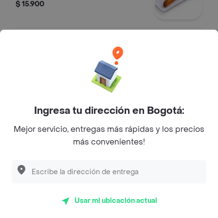
$ 15.900
Porcion Arepas
Porcion de arepas por 4 unidades.
$ 7500
Ingresa tu dirección en Bogotá:
Papa de la Casa
Mejor servicio, entregas más rápidas y los precios
Porcion de papas de la casa X 140 g y
más convenientes!
1 und de salsa kokoriko
$ 11.900
Madurito con queso y bocadillo
Usar mi ubicación actual
1 madurito con queso y bocadillo