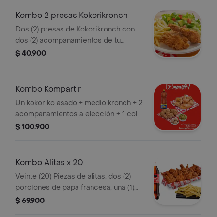
Kombo 2 presas Kokorikronch
Dos (2) presas de Kokorikronch con
dos (2) acompanamientos de tu
eleccion, una (1) Coca Cola 400 ml y 1
$ 40.900
und de miel
Kombo Kompartir
Un kokoriko asado + medio kronch + 2
acompanamientos a elección + 1 cola
y pola 1.5 Ltros
$ 100.900
Kombo Alitas x 20
Veinte (20) Piezas de alitas, dos (2)
porciones de papa francesa, una (1)
Coca cola 1.5 lt,1 opción salsa alitas y
$ 69.900
2 und de salsa de tomate