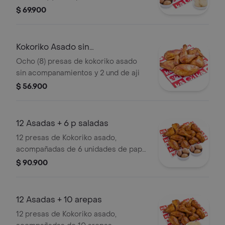
eleccion y 2 und de aji
$ 69.900
Kokoriko Asado sin
acompanamientos
Ocho (8) presas de kokoriko asado
sin acompanamientos y 2 und de aji
$ 56.900
12 Asadas + 6 p saladas
12 presas de Kokoriko asado,
acompañadas de 6 unidades de papa
salada
$ 90.900
12 Asadas + 10 arepas
12 presas de Kokoriko asado,