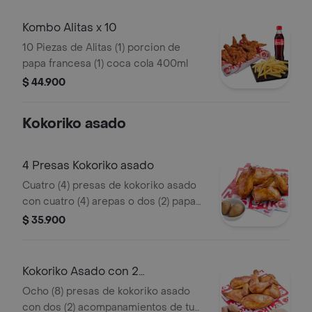
Kombo Alitas x 10
10 Piezas de Alitas (1) porcion de
papa francesa (1) coca cola 400ml
$ 44.900
Kokoriko asado
4 Presas Kokoriko asado
Cuatro (4) presas de kokoriko asado
con cuatro (4) arepas o dos (2) papas
saladas y 1 und de aji
$ 35.900
Kokoriko Asado con 2
acompanamientos
Ocho (8) presas de kokoriko asado
con dos (2) acompanamientos de tu