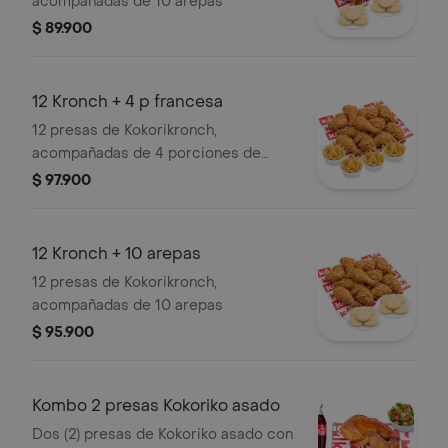
acompañadas de 10 arepas
$ 89.900
12 Kronch + 4 p francesa
12 presas de Kokorikronch,
acompañadas de 4 porciones de
papa francesa
$ 97.900
12 Kronch + 10 arepas
12 presas de Kokorikronch,
acompañadas de 10 arepas
$ 95.900
Kombo 2 presas Kokoriko asado
Dos (2) presas de Kokoriko asado con