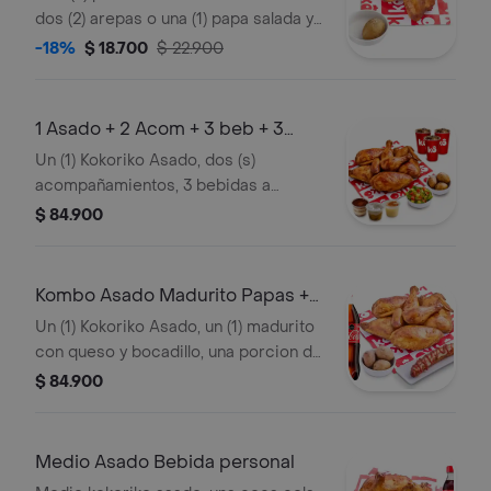
dos (2) arepas o una (1) papa salada y 1
und de aji
-18%
$ 18.700
$ 22.900
1 Asado + 2 Acom + 3 beb + 3
post
Un (1) Kokoriko Asado, dos (s)
acompañamientos, 3 bebidas a
elección y 3 postres
$ 84.900
Kombo Asado Madurito Papas +
gaseosa 1
Un (1) Kokoriko Asado, un (1) madurito
con queso y bocadillo, una porcion de
tres (3) papas saladas, una (1) Coca-
$ 84.900
Cola 1,5lt y aji
Medio Asado Bebida personal