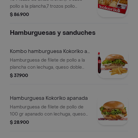
pollo a la plancha,7 trozos pollo
apanado,tajadas de maduro,porcion
$ 86.900
arepas y papa de la casa y 1 salsa
bbq, 1 salsa sanduche, 1
Hamburguesas y sanduches
Kombo hamburguesa Kokoriko a
la plancha
Hamburguesa de filete de pollo a la
plancha con lechuga, queso doble
crema, maduritos y salsa
$ 37.900
acompanado de papa a eleccion y
una (1) Coca Cola de 400ml.
Hamburguesa Kokoriko apanada
Hamburguesa de filete de pollo de
100 gr apanado con lechuga, queso
doble crema, maduritos y 1 salsa de tu
$ 28.900
eleccion.