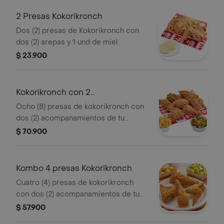
2 Presas Kokorikronch
Dos (2) presas de Kokorikronch con
dos (2) arepas y 1 und de miel
$ 23.900
Kokorikronch con 2
acompanamientos
Ocho (8) presas de kokorikronch con
dos (2) acompanamientos de tu
eleccion y 4 und de miel
$ 70.900
Kombo 4 presas Kokorikronch
Cuatro (4) presas de kokorikronch
con dos (2) acompanamientos de tu
eleccion y una (1) Coca Cola 400 ml y
$ 57.900
2 und de miel