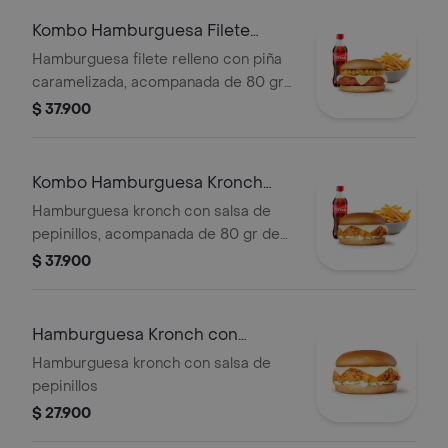
Kombo Hamburguesa Filete
Relleno y pina
Hamburguesa filete relleno con piña
caramelizada, acompanada de 80 gr
de papas a la francesa y gaseosa de
$ 37.900
400 ml
Kombo Hamburguesa Kronch
con Pepinillo
Hamburguesa kronch con salsa de
pepinillos, acompanada de 80 gr de
papas a la francesa y gaseosa de 400
$ 37.900
ml
Hamburguesa Kronch con
Pepinillo
Hamburguesa kronch con salsa de
pepinillos
$ 27.900