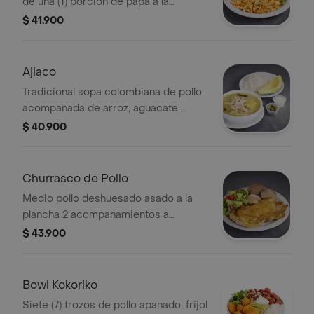
de una (1) porcion de papa a la
francesa y 1 und de salsa de tomate
$ 41.900
Ajiaco
Tradicional sopa colombiana de pollo.
acompanada de arroz, aguacate,
crema de leche y alcaparras.
$ 40.900
Churrasco de Pollo
Medio pollo deshuesado asado a la
plancha 2 acompanamientos a
eleccion
$ 43.900
Bowl Kokoriko
Siete (7) trozos de pollo apanado, frijol