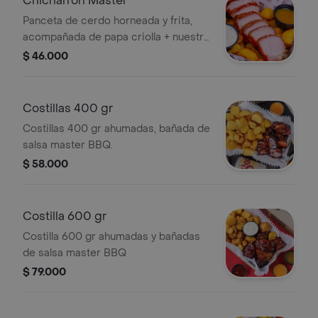
Chicharrón Master
Panceta de cerdo horneada y frita,
acompañada de papa criolla + nuestra
nueva salsas Lemon Pepper + Tártara.
$ 46.000
(sugerido para 1 persona, 250 gr)
Costillas 400 gr
Costillas 400 gr ahumadas, bañada de
salsa master BBQ.
$ 58.000
Costilla 600 gr
Costilla 600 gr ahumadas y bañadas
de salsa master BBQ
$ 79.000