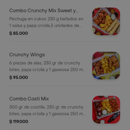
disponibilidad del restaurante)
Combo Crunchy Mix Sweet y
Gaseosa
Pechuga en cubos 230 g bañados en
1 salsa y papa criolla,5 unidades de
deditos de queso y bocadillo y 1
$ 85.000
gaseosa 250 ml (a disponibilidad del
restaurante).
Crunchy Wings
6 piezas de alas, 230 gr de crunchy
bites, papa criolla y 1 gaseosa 250 ml
sabor a disponibilidad de la tienda
$ 95.000
Combo Costi Mix
300 gr de costilla, 230 gr de crunchy
bites, papa criolla y 1 gaseosa 250 ml
sabor a disponibilidad de la tienda
$ 119.000