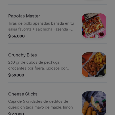
master (insigna americana, a base de
mayo, mostaza y pepinillos)!
(recomendado para 1 persona o
Papotas Master
compartir para 2 personas).
Tiras de pollo apanadas bañada en tu
salsa favorita + salchicha Fazenda +
queso rallado + doritos + papa criolla
$ 56.000
y tártara
Crunchy Bites
230 gr de cubos de pechuga,
crocantes por fuera, jugosos por
dentro bañados en tu salsa favorita,
$ 39.000
acompañado de papa criolla.
Cheese Sticks
Caja de 5 unidades de deditos de
queso chitagá mayo de maple, limón
$ 27.000