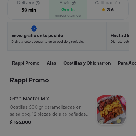
Delivery
Envío
Calificación
Gratis
3.6
50 min
(nuevos usuarios)
Envío gratis en tu pedido
Hasta 35% 
Disfruta este descuento en tu pedido y recíbelo
Disfruta este de
en minutos.
en minutos.
Rappi Promo
Alas
Costillas y Chicharrón
Para Ac
Rappi Promo
Gran Master Mix
Costillas 600 gr caramelizadas en
salsa bbq, 12 piezas de alas bañadas
en 2 salsas a elección, papa criolla,
$ 166.000
gaseosa 400 ml sujeta a
disponibilidad del restaurante