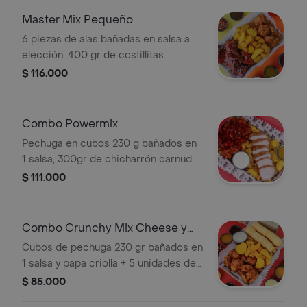
Master Mix Pequeño
6 piezas de alas bañadas en salsa a
elección, 400 gr de costillitas
caramelizadas en salsa bbq, papa
$ 116.000
criolla, gaseosa de 400 ml sabor a
disponibilidad del restaurante
Combo Powermix
Pechuga en cubos 230 g bañados en
1 salsa, 300gr de chicharrón carnudo,
papa criolla y 1 gaseosa 250 ml (a
$ 111.000
disponibilidad del restaurante).
Combo Crunchy Mix Cheese y
Gaseosa
Cubos de pechuga 230 gr bañados en
1 salsa y papa criolla + 5 unidades de
deditos de queso chitaga y mayo de
$ 85.000
maple, limón + 1 gaseosa 250 ml (a