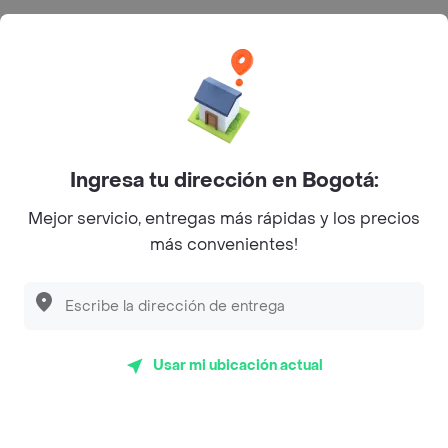
Categorías
Únete a Rappi
Sobre Rappi
Ingresa tu dirección en Bogotá:
Mejor servicio, entregas más rápidas y los precios
Facebook
Twitter
Instagram
más convenientes!
©
2026
Rappi Inc. All rights reserved.
Usar mi ubicación actual
Rappi S.A.S. --- NIT 900.843.898-9 --- Calle 63 # 16A-02
Bogotá D.C. --- notificacionesrappi@rappi.com