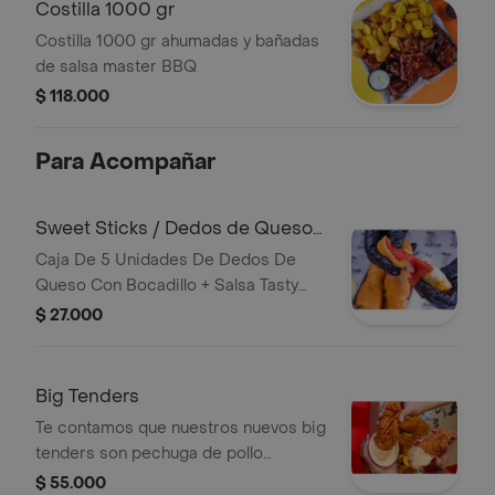
Costilla 1000 gr
Costilla 1000 gr ahumadas y bañadas
de salsa master BBQ
$ 118.000
Para Acompañar
Sweet Sticks / Dedos de Queso
con Bocadillo
Caja De 5 Unidades De Dedos De
Queso Con Bocadillo + Salsa Tasty
Mayo *Producto Faltante Creado.
$ 27.000
Big Tenders
Te contamos que nuestros nuevos big
tenders son pechuga de pollo
apanado + papa criolla + salsa big
$ 55.000