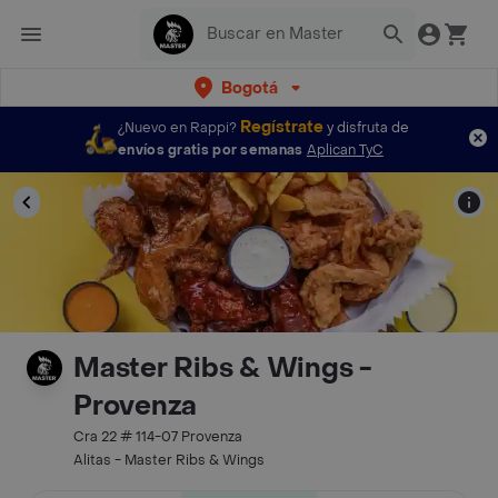
Bogotá
Regístrate
¿Nuevo en Rappi?
y disfruta de
envíos gratis por semanas
Aplican TyC
Master Ribs & Wings -
Provenza
Cra 22 # 114-07 Provenza
Alitas - Master Ribs & Wings