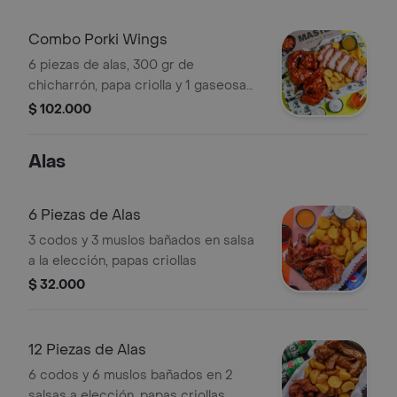
Combo Porki Wings
6 piezas de alas, 300 gr de
chicharrón, papa criolla y 1 gaseosa
250 ml sabor a disponibilidad de la
$ 102.000
tienda
Alas
6 Piezas de Alas
3 codos y 3 muslos bañados en salsa
a la elección, papas criollas
$ 32.000
12 Piezas de Alas
6 codos y 6 muslos bañados en 2
salsas a elección, papas criollas.