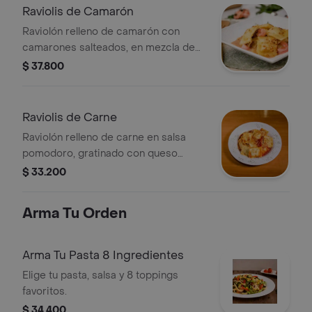
Raviolis de Camarón
Raviolón relleno de camarón con
camarones salteados, en mezcla de
salsa napolitana y champiñones,
$ 37.800
gratinado con queso parmesano y
mozzarella.
Raviolis de Carne
Raviolón relleno de carne en salsa
pomodoro, gratinado con queso
parmesano y mozzarella.
$ 33.200
Arma Tu Orden
Arma Tu Pasta 8 Ingredientes
Elige tu pasta, salsa y 8 toppings
favoritos.
$ 34.400