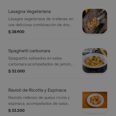
Lasagna Vegetariana
Lasagna vegetariana de orellanas en
una deliciosa combinación de dos
salsas; pomodoro y champiñones
$ 38.900
Spaghetti carbonara
Spaguettis salteados en salsa
carbonara acompañados de jamón,
tocineta y queso parmesano.
$ 32.000
Ravioli de Ricotta y Espinaca
Raviolis rellenos de queso ricota y
espinaca, acompañados de salsa
pomodoro, queso mozzarella y
$ 33.200
parmesano gratinados.