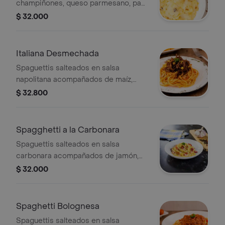
champiñones, queso parmesano, pan
artesanal.
$ 32.000
Italiana Desmechada
Spaguettis salteados en salsa
napolitana acompañados de maíz,
tomate cherry y carne desmechada.
$ 32.800
Incluye queso parmesano.
Spagghetti a la Carbonara
Spaguettis salteados en salsa
carbonara acompañados de jamón,
tocineta y queso parmesano.
$ 32.000
Spaghetti Bolognesa
Spaguettis salteados en salsa