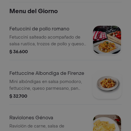
Menu del Giorno
Fetuccini de pollo romano
Fetuccini salteado acompañado de
salsa rustica, trozos de pollo y queso
parmesano.
$ 36.600
Fettuccine Albondiga de Firenze
Mini albóndigas en salsa pomodoro,
fettuccine, queso parmesano, pan
artesanal. Incluye limonada
$ 32.700
Raviolones Génova
Raviolón de carne, salsa de