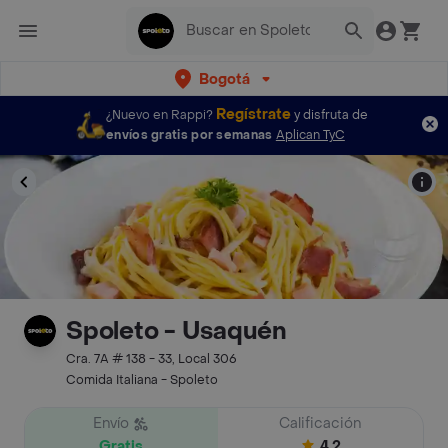
Bogotá
Regístrate
¿Nuevo en Rappi?
y disfruta de
envíos gratis por semanas
Aplican TyC
Spoleto - Usaquén
Cra. 7A # 138 - 33, Local 306
Comida Italiana - Spoleto
Envío
Calificación
Gratis
4.2