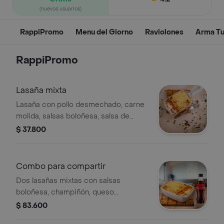
(nuevos usuarios)
RappiPromo
Menu del Giorno
Raviolones
Arma Tu
RappiPromo
Lasaña mixta
Lasaña con pollo desmechado, carne
molida, salsas boloñesa, salsa de
champiñones, queso mozzarella y
$ 37.800
parmesano. viene acompañada con
pan.
Combo para compartir
Dos lasañas mixtas con salsas
boloñesa, champiñón, queso
mozzarella, parmesano, trozos de
$ 83.600
pollo con pan, acompañados con dos