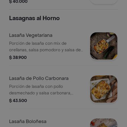
$ 40.000
Lasagnas al Horno
Lasaña Vegetariana
Porción de lasaña con mix de
orellanas, salsa pomodoro y salsa de
champiñones, gratinada con queso
$ 38.900
parmesano y mozzarella. Acompañada
de pan.
Lasaña de Pollo Carbonara
Porción de lasaña con pollo
desmechado y salsa carbonara,
cubierta con tocineta crocante y
$ 43.500
gratinada con queso parmesano y
mozzarella. Acompañada de pan.
Lasaña Boloñesa