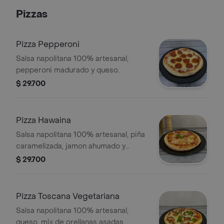
Pizzas
Pizza Pepperoni
Salsa napolitana 100% artesanal,
pepperoni madurado y queso.
$ 29.700
Pizza Hawaina
Salsa napolitana 100% artesanal, piña
caramelizada, jamon ahumado y
queso.
$ 29.700
Pizza Toscana Vegetariana
Salsa napolitana 100% artesanal,
queso, mix de orellanas asadas,