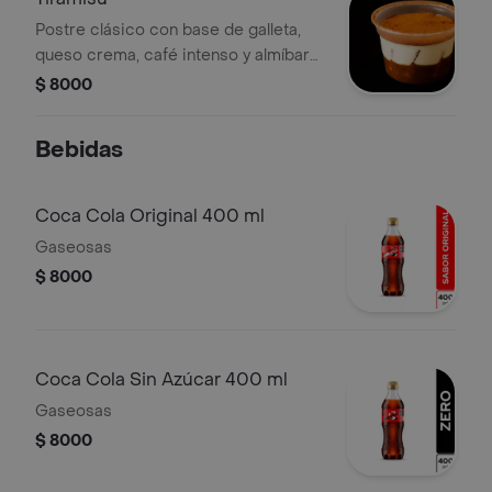
Postre clásico con base de galleta,
queso crema, café intenso y almíbar
de café.
$ 8000
Bebidas
Coca Cola Original 400 ml
Gaseosas
$ 8000
Coca Cola Sin Azúcar 400 ml
Gaseosas
$ 8000