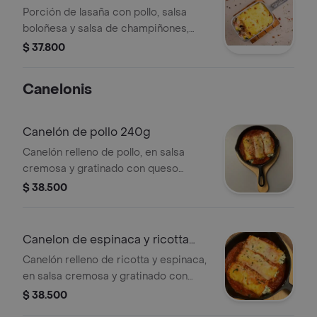
Porción de lasaña con pollo, salsa
boloñesa y salsa de champiñones,
gratinada con queso parmesano y
$ 37.800
mozzarella. Acompañada de pan.
Canelonis
Canelón de pollo 240g
Canelón relleno de pollo, en salsa
cremosa y gratinado con queso
parmesano.
$ 38.500
Canelon de espinaca y ricotta
200g
Canelón relleno de ricotta y espinaca,
en salsa cremosa y gratinado con
queso parmesano.
$ 38.500