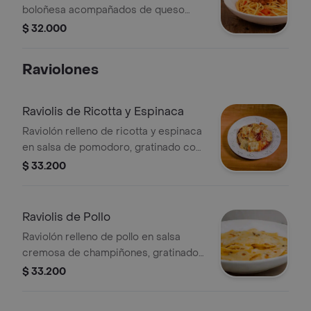
boloñesa acompañados de queso
parmesano.
$ 32.000
Raviolones
Raviolis de Ricotta y Espinaca
Raviolón relleno de ricotta y espinaca
en salsa de pomodoro, gratinado con
queso parmesano y mozzarella.
$ 33.200
Raviolis de Pollo
Raviolón relleno de pollo en salsa
cremosa de champiñones, gratinado
con queso parmesano y mozzarella.
$ 33.200