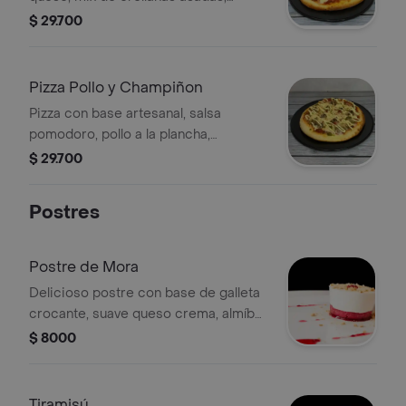
tomate cherry, albahaca, con un sutil
$ 29.700
toque de aceite de oliva.
Pizza Pollo y Champiñon
Pizza con base artesanal, salsa
pomodoro, pollo a la plancha,
champiñones frescos, toque de alioli
$ 29.700
y pesto, con queso mozzarella
gratinado.
Postres
Postre de Mora
Delicioso postre con base de galleta
crocante, suave queso crema, almíbar
de mora artesanal y crumble de
$ 8000
galleta.
Tiramisú