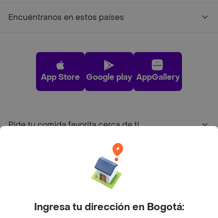
Encuéntranos en estos países
App Store
Google play
AppGallery
Pide tu comida favorita cerca de ti
Categorías
Únete a Rappi
Ingresa tu dirección en Bogotá:
Sobre Rappi