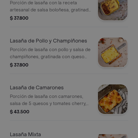
Porción de lasaña con la receta
artesanal de salsa boloñesa, gratinada
con queso parmesano y mozzarella.
$ 37.800
Acompañada de pan.
Lasaña de Pollo y Champiñones
Porción de lasaña con pollo y salsa de
champiñones, gratinada con queso
parmesano y mozzarella. Acompañada
$ 37.800
de pan.
Lasaña de Camarones
Porción de lasaña con camarones,
salsa de 5 quesos y tomates cherry,
gratinada con queso parmesano y
$ 43.500
mozzarella. Acompañada de pan.
Lasaña Mixta