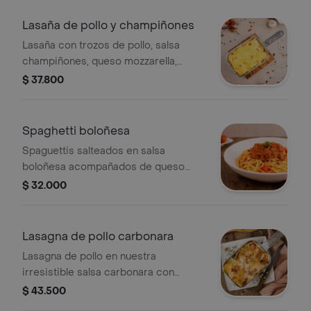
coca-colas de 400 ml.
Lasaña de pollo y champiñones
Lasaña con trozos de pollo, salsa
champiñones, queso mozzarella,
parmesano gratinado y pan.
$ 37.800
Spaghetti boloñesa
Spaguettis salteados en salsa
boloñesa acompañados de queso
parmesano.
$ 32.000
Lasagna de pollo carbonara
Lasagna de pollo en nuestra
irresistible salsa carbonara con
trocitos de tocineta crocante.
$ 43.500