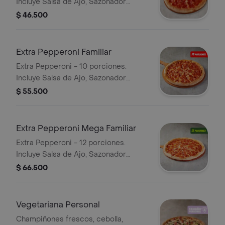
Incluye Salsa de Ajo, Sazonador
Pimienta Roja y Pepperoncini.
$ 46.500
Extra Pepperoni Familiar
Extra Pepperoni - 10 porciones.
Incluye Salsa de Ajo, Sazonador
Pimienta Roja y Pepperoncini.
$ 55.500
Extra Pepperoni Mega Familiar
Extra Pepperoni - 12 porciones.
Incluye Salsa de Ajo, Sazonador
Pimienta Roja y Pepperoncini.
$ 66.500
Vegetariana Personal
Champiñones frescos, cebolla,