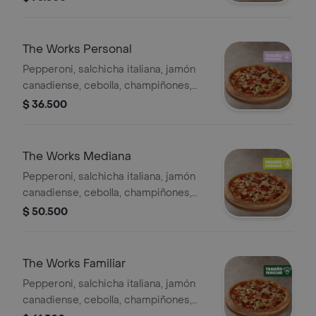
Sazonador Pimienta Roja y
Pepperoncini.
The Works Personal
Pepperoni, salchicha italiana, jamón
canadiense, cebolla, champiñones,
pimentón verde y aceitunas negras -
$ 36.500
4 porciones. Incluye Salsa de Ajo,
Sazonador Pimienta Roja y
Pepperoncini.
The Works Mediana
Pepperoni, salchicha italiana, jamón
canadiense, cebolla, champiñones,
pimentón verde y aceitunas negras. -
$ 50.500
8 porciones. Incluye Salsa de Ajo,
Sazonador Pimienta Roja y
Pepperoncini.
The Works Familiar
Pepperoni, salchicha italiana, jamón
canadiense, cebolla, champiñones,