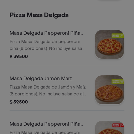
Pizza Masa Delgada
Masa Delgada Pepperoni Piña
Mediana
Pizza Masa Delgada de pepperoni
piña (8 porciones). No incluye salsa
de ajo, llevala por $2.900 adicionales.
$ 39.500
Masa Delgada Jamón Maíz
Mediana
Pizza Masa Delgada de Jamón y Maíz
(8 porciones). No incluye salsa de ajo,
llevala por $2.900 adicionales.
$ 39.500
Masa Delgada Pepperoni Piña
Familiar
Pizza Masa Delgada de pepperoni