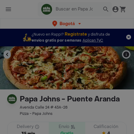
Bogotá
Regístrate
¿Nuevo en Rappi?
y disfruta de
envíos gratis por semanas
Aplican TyC
Papa Johns - Puente Aranda
Avenida Calle 24 # 43A-28
Pizza - Papa Johns
Delivery
Envío
Calificación
Gratis
4
35 min