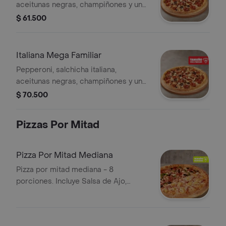
aceitunas negras, champiñones y un
toque de orégano. - 10 porciones.
$ 61.500
Incluye Salsa de Ajo, Sazonador
Pimienta Roja y Pepperoncini.
Italiana Mega Familiar
Pepperoni, salchicha italiana,
aceitunas negras, champiñones y un
toque de orégano. - 12 porciones.
$ 70.500
Incluye Salsa de Ajo, Sazonador
Pimienta Roja y Pepperoncini.
Pizzas Por Mitad
Pizza Por Mitad Mediana
Pizza por mitad mediana - 8
porciones. Incluye Salsa de Ajo,
Sazonador Pimienta Roja y
Pepperoncini.