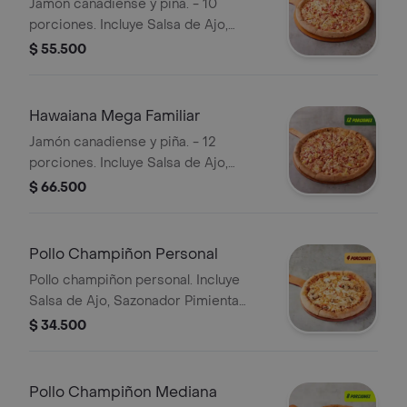
Jamón canadiense y piña. - 10
porciones. Incluye Salsa de Ajo,
Sazonador Pimienta Roja y
$ 55.500
Pepperoncini.
Hawaiana Mega Familiar
Jamón canadiense y piña. - 12
porciones. Incluye Salsa de Ajo,
Sazonador Pimienta Roja y
$ 66.500
Pepperoncini.
Pollo Champiñon Personal
Pollo champiñon personal. Incluye
Salsa de Ajo, Sazonador Pimienta
Roja y Pepperoncini.
$ 34.500
Pollo Champiñon Mediana