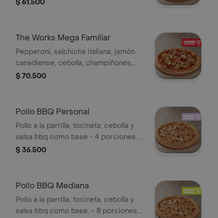
pimentón verde y aceitunas negras. -
$ 61.500
10 porciones. Incluye Salsa de Ajo,
Sazonador Pimienta Roja y
Pepperoncini.
The Works Mega Familiar
Pepperoni, salchicha italiana, jamón
canadiense, cebolla, champiñones,
pimentón verde y aceitunas negras. -
$ 70.500
12 porciones. Incluye Salsa de Ajo,
Sazonador Pimienta Roja y
Pepperoncini.
Pollo BBQ Personal
Pollo a la parrilla, tocineta, cebolla y
salsa bbq como base - 4 porciones.
Incluye Salsa de Ajo, Sazonador
$ 36.500
Pimienta Roja y Pepperoncini.
Pollo BBQ Mediana
Pollo a la parrilla, tocineta, cebolla y
salsa bbq como base. - 8 porciones.