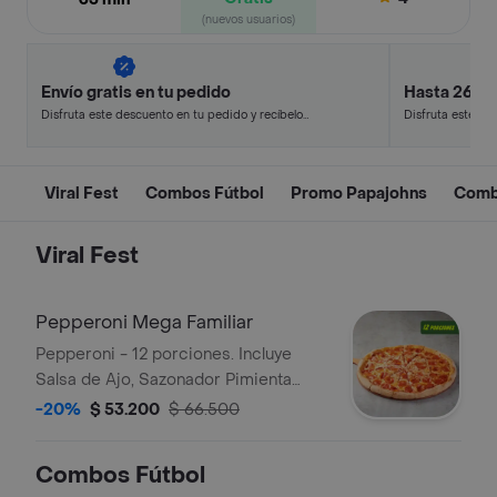
(nuevos usuarios)
Envío gratis en tu pedido
Hasta 26% 
Disfruta este descuento en tu pedido y recíbelo
Disfruta este de
en minutos.
en minutos.
Viral Fest
Combos Fútbol
Promo Papajohns
Com
Viral Fest
Pepperoni Mega Familiar
Pepperoni - 12 porciones. Incluye
Salsa de Ajo, Sazonador Pimienta
Roja y Pepperoncini.
-20%
$ 53.200
$ 66.500
Combos Fútbol