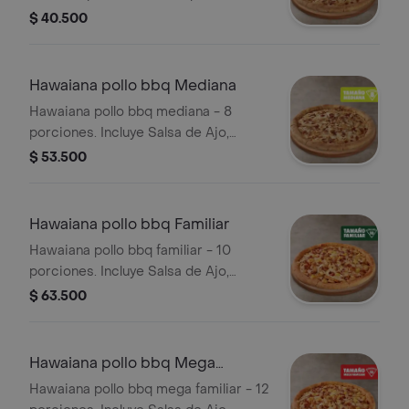
Incluye Salsa de Ajo, Sazonador
$ 40.500
Pimienta Roja y Pepperoncini.
Hawaiana pollo bbq Mediana
Hawaiana pollo bbq mediana - 8
porciones. Incluye Salsa de Ajo,
Sazonador Pimienta Roja y
$ 53.500
Pepperoncini.
Hawaiana pollo bbq Familiar
Hawaiana pollo bbq familiar - 10
porciones. Incluye Salsa de Ajo,
Sazonador Pimienta Roja y
$ 63.500
Pepperoncini.
Hawaiana pollo bbq Mega
Familiar
Hawaiana pollo bbq mega familiar - 12