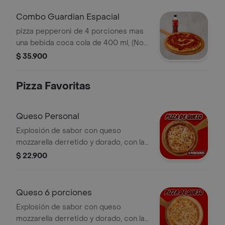
Sazonador Pimienta Roja y
Pepperoncini.
Combo Guardian Espacial
pizza pepperoni de 4 porciones mas
una bebida coca cola de 400 ml, (No
incluye coleccionable para este
$ 35.900
canal). Incluye Salsa de Ajo,
Sazonador Pimienta Roja y
Pizza Favoritas
Pepperoncini.
Queso Personal
Explosión de sabor con queso
mozzarella derretido y dorado, con la
salsa pizza de Papa Johns con su
$ 22.900
sabor inconfundible. 4 porciones.
Incluye Salsa de Ajo, Sazonador
Pimienta Roja y Pepperoncini.
Queso 6 porciones
Explosión de sabor con queso
mozzarella derretido y dorado, con la