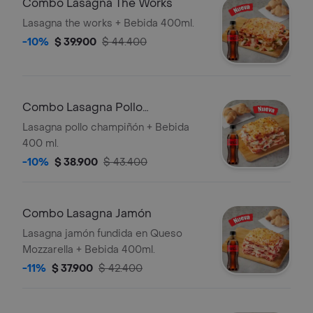
Combo Lasagna The Works
bebida de coca cola de 400ml. No
Lasagna the works + Bebida 400ml.
incluye salsa de ajo, llevala por $2.900
-10%
$ 39.900
$ 44.400
adicionales.
Combo Lasagna Pollo
Champiñón
Lasagna pollo champiñón + Bebida
400 ml.
-10%
$ 38.900
$ 43.400
Combo Lasagna Jamón
Lasagna jamón fundida en Queso
Mozzarella + Bebida 400ml.
-11%
$ 37.900
$ 42.400