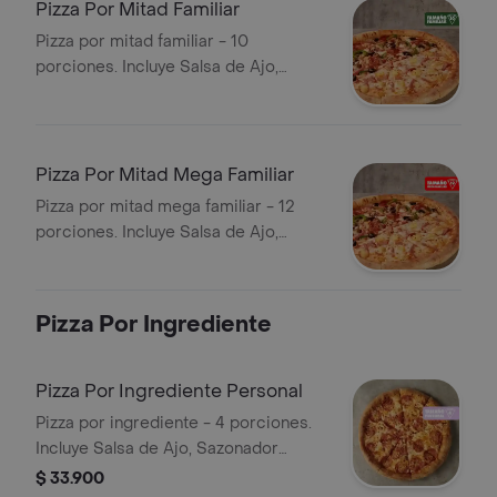
Pizza Por Mitad Familiar
Pizza por mitad familiar - 10
porciones. Incluye Salsa de Ajo,
Sazonador Pimienta Roja y
Pepperoncini.
Pizza Por Mitad Mega Familiar
Pizza por mitad mega familiar - 12
porciones. Incluye Salsa de Ajo,
Sazonador Pimienta Roja y
Pepperoncini.
Pizza Por Ingrediente
Pizza Por Ingrediente Personal
Pizza por ingrediente - 4 porciones.
Incluye Salsa de Ajo, Sazonador
Pimienta Roja y Pepperoncini.
$ 33.900