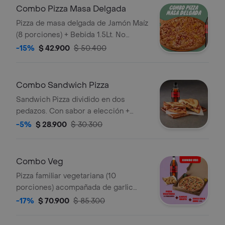
Combo Pizza Masa Delgada
Pizza de masa delgada de Jamón Maíz
(8 porciones) + Bebida 1.5Lt. No
incluye salsa de ajo , llevala por
-15%
$ 42.900
$ 50.400
$2.900 adicionales.
Combo Sandwich Pizza
Sandwich Pizza dividido en dos
pedazos. Con sabor a elección +
Bebida 400ml. Incluye Salsa de Ajo,
-5%
$ 28.900
$ 30.300
Sazonador Pimienta Roja y
Pepperoncini.
Combo Veg
Pizza familiar vegetariana (10
porciones) acompañada de garlic
knots y coca cola 1.5 litros. Incluye
-17%
$ 70.900
$ 85.300
Salsa de Ajo, Sazonador Pimienta
Roja y Pepperoncini.