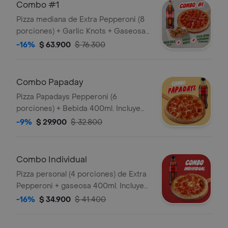
Combo #1
Pizza mediana de Extra Pepperoni (8
porciones) + Garlic Knots + Gaseosa
1,5L. Incluye Salsa de Ajo, Sazonador
-16%
$ 63.900
$ 76.300
Pimienta Roja y Pepperoncini.
Combo Papaday
Pizza Papadays Pepperoni (6
porciones) + Bebida 400ml. Incluye
Salsa de Ajo, Sazonador Pimienta
-9%
$ 29.900
$ 32.800
Roja y Pepperoncini.
Combo Individual
Pizza personal (4 porciones) de Extra
Pepperoni + gaseosa 400ml. Incluye
Salsa de Ajo, Sazonador Pimienta
-16%
$ 34.900
$ 41.400
Roja y Pepperoncini.