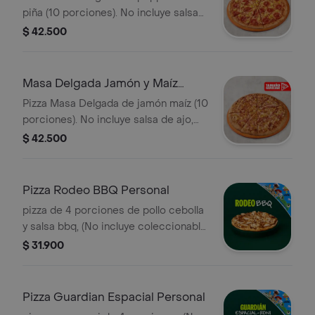
piña (10 porciones). No incluye salsa
de ajo, llevala por $2.900 adicionales.
$ 42.500
Masa Delgada Jamón y Maíz
Familiar
Pizza Masa Delgada de jamón maíz (10
porciones). No incluye salsa de ajo,
llevala por $2.900 adicionales.
$ 42.500
Pizza Rodeo BBQ Personal
pizza de 4 porciones de pollo cebolla
y salsa bbq, (No incluye coleccionable
para este canal).
$ 31.900
Pizza Guardian Espacial Personal