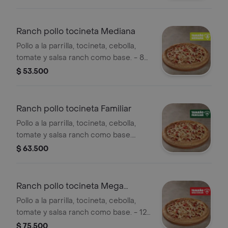
Sazonador Pimienta Roja y
Pepperoncini.
Ranch pollo tocineta Mediana
Pollo a la parrilla, tocineta, cebolla,
tomate y salsa ranch como base. - 8
porciones. Incluye Salsa de Ajo,
$ 53.500
Sazonador Pimienta Roja y
Pepperoncini.
Ranch pollo tocineta Familiar
Pollo a la parrilla, tocineta, cebolla,
tomate y salsa ranch como base.
Incluye Salsa de Ajo, Sazonador
$ 63.500
Pimienta Roja y Pepperoncini.
Ranch pollo tocineta Mega
Familiar
Pollo a la parrilla, tocineta, cebolla,
tomate y salsa ranch como base. - 12
porciones. Incluye Salsa de Ajo,
$ 75.500