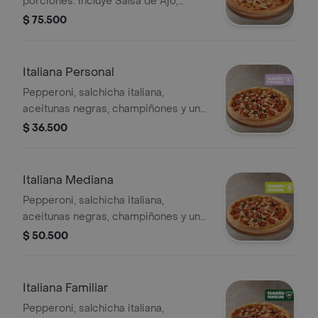
porciones. Incluye Salsa de Ajo,
Sazonador Pimienta Roja y
$ 75.500
Pepperoncini.
Italiana Personal
Pepperoni, salchicha italiana,
aceitunas negras, champiñones y un
toque de orégano - 4 porciones.
$ 36.500
Incluye Salsa de Ajo, Sazonador
Pimienta Roja y Pepperoncini.
Italiana Mediana
Pepperoni, salchicha italiana,
aceitunas negras, champiñones y un
toque de orégano. - 8 porciones.
$ 50.500
Incluye Salsa de Ajo, Sazonador
Pimienta Roja y Pepperoncini.
Italiana Familiar
Pepperoni, salchicha italiana,