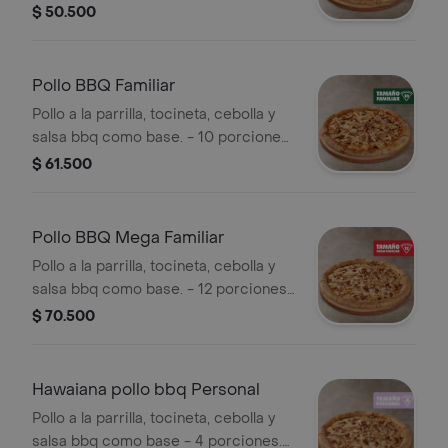
Incluye Salsa de Ajo, Sazonador
$ 50.500
Pimienta Roja y Pepperoncini.
Pollo BBQ Familiar
Pollo a la parrilla, tocineta, cebolla y
salsa bbq como base. - 10 porciones.
Incluye Salsa de Ajo, Sazonador
$ 61.500
Pimienta Roja y Pepperoncini.
Pollo BBQ Mega Familiar
Pollo a la parrilla, tocineta, cebolla y
salsa bbq como base. - 12 porciones.
Incluye Salsa de Ajo, Sazonador
$ 70.500
Pimienta Roja y Pepperoncini.
Hawaiana pollo bbq Personal
Pollo a la parrilla, tocineta, cebolla y
salsa bbq como base - 4 porciones.