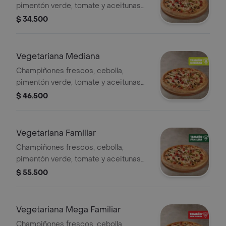
pimentón verde, tomate y aceitunas
negras - 4 porciones. Incluye Salsa
$ 34.500
de Ajo, Sazonador Pimienta Roja y
Pepperoncini.
Vegetariana Mediana
Champiñones frescos, cebolla,
pimentón verde, tomate y aceitunas
negras - 8 porciones. Incluye Salsa
$ 46.500
de Ajo, Sazonador Pimienta Roja y
Pepperoncini.
Vegetariana Familiar
Champiñones frescos, cebolla,
pimentón verde, tomate y aceitunas
negras. - 10 porciones. Incluye Salsa
$ 55.500
de Ajo, Sazonador Pimienta Roja y
Pepperoncini.
Vegetariana Mega Familiar
Champiñones frescos, cebolla,