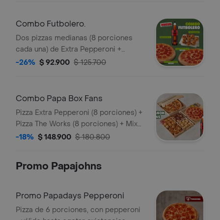
Sazonador Pimienta Roja y
Pepperoncini.
Combo Futbolero.
Dos pizzas medianas (8 porciones
cada una) de Extra Pepperoni +
Arequipe Rolls + Gaseosa 1,5L. Incluye
-26%
$ 92.900
$ 125.700
Salsa de Ajo, Sazonador Pimienta
Roja y Pepperoncini.
Combo Papa Box Fans
Pizza Extra Pepperoni (8 porciones) +
Pizza The Works (8 porciones) + Mix
Antojos y acompañado de 2 Coca
-18%
$ 148.900
$ 180.800
Cola (1.5 Lts). Incluye Salsa de Ajo,
Sazonador Pimienta Roja y
Promo Papajohns
Pepperoncini.
Promo Papadays Pepperoni
Pizza de 6 porciones, con pepperoni