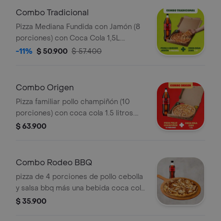
Combo Tradicional
Pizza Mediana Fundida con Jamón (8
porciones) con Coca Cola 1,5L.
Incluye Salsa de Ajo, Sazonador
-11%
$ 50.900
$ 57.400
Pimienta Roja y Pepperoncini.
Combo Origen
Pizza familiar pollo champiñón (10
porciones) con coca cola 1.5 litros.
Incluye Salsa de Ajo, Sazonador
$ 63.900
Pimienta Roja y Pepperoncini.
Combo Rodeo BBQ
pizza de 4 porciones de pollo cebolla
y salsa bbq más una bebida coca cola
de 400 ml, (No incluye coleccionable
$ 35.900
para este canal). Incluye Salsa de Ajo,