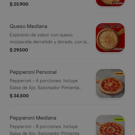
salsa pizza de Papa Johns con su
$ 25.900
sabor inconfundible. Incluye Salsa de
Ajo, Sazonador Pimienta Roja y
Pepperoncini.
Queso Mediana
Explosión de sabor con queso
mozzarella derretido y dorado, con la
salsa pizza de Papa Johns con su
$ 29.500
sabor inconfundible. 8 porciones.
Incluye Salsa de Ajo, Sazonador
Pimienta Roja y Pepperoncini.
Pepperoni Personal
Pepperoni - 4 porciones. Incluye
Salsa de Ajo, Sazonador Pimienta
Roja y Pepperoncini.
$ 34.500
Pepperoni Mediana
Pepperoni - 8 porciones. Incluye
Salsa de Ajo, Sazonador Pimienta