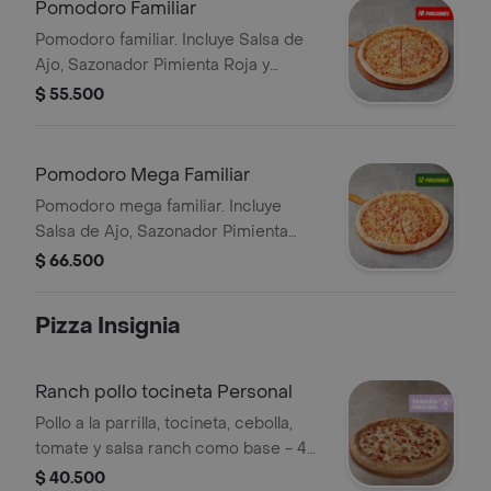
Pomodoro Familiar
Pomodoro familiar. Incluye Salsa de
Ajo, Sazonador Pimienta Roja y
Pepperoncini.
$ 55.500
Pomodoro Mega Familiar
Pomodoro mega familiar. Incluye
Salsa de Ajo, Sazonador Pimienta
Roja y Pepperoncini.
$ 66.500
Pizza Insignia
Ranch pollo tocineta Personal
Pollo a la parrilla, tocineta, cebolla,
tomate y salsa ranch como base - 4
porciones. Incluye Salsa de Ajo,
$ 40.500