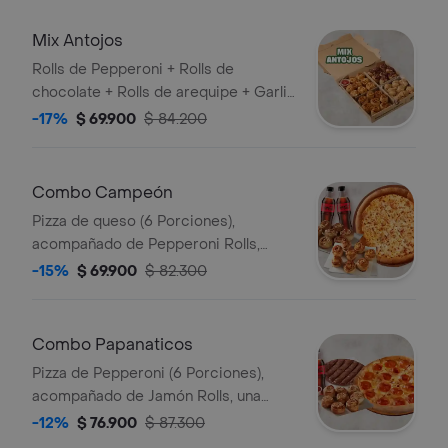
Mix Antojos
Rolls de Pepperoni + Rolls de
chocolate + Rolls de arequipe + Garlic
knots (8 de cada uno).
-17%
$ 69.900
$ 84.200
Combo Campeón
Pizza de queso (6 Porciones),
acompañado de Pepperoni Rolls,
arequipe rolls y 2 Coca Cola (400ML).
-15%
$ 69.900
$ 82.300
Incluye Salsa de Ajo, Sazonador
Pimienta Roja y Pepperoncini.
Combo Papanaticos
Pizza de Pepperoni (6 Porciones),
acompañado de Jamón Rolls, una
pizza de chocolate, y 2 Coca Cola
-12%
$ 76.900
$ 87.300
(400ML). Incluye Salsa de Ajo,