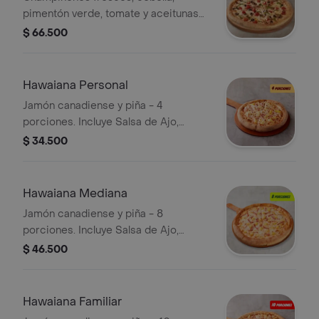
pimentón verde, tomate y aceitunas
negras. - 12 porciones. Incluye Salsa
$ 66.500
de Ajo, Sazonador Pimienta Roja y
Pepperoncini.
Hawaiana Personal
Jamón canadiense y piña - 4
porciones. Incluye Salsa de Ajo,
Sazonador Pimienta Roja y
$ 34.500
Pepperoncini.
Hawaiana Mediana
Jamón canadiense y piña - 8
porciones. Incluye Salsa de Ajo,
Sazonador Pimienta Roja y
$ 46.500
Pepperoncini.
Hawaiana Familiar