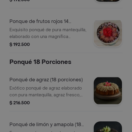
presentación 14 porciones: estuche
metálico(diámetro 22 cm, alto 10 cm)
Ponque de frutos rojos 14
porciones
Exquisito ponqué de pura mantequilla,
elaborado con una magnifica
mermelada de fresa, mora, arándanos
$ 192.500
y agraz, cubierto con una deliciosa
salsa de limón y frutos rojos.
Ponqué 18 Porciones
presentación 14 porciones: estuche
metálico(diámetro 22 cm, alto 10 cm)
Ponqué de agraz (18 porciones)
Exótico ponqué de agraz elaborado
con pura mantequilla, agraz fresco,
semilla de amapola y cubierto con una
$ 216.500
exquisita salsa de limón. presentación
18 porciones: estuche metálico
(diámetro 25 cm, alto 11.4 cm)
Ponqué de limón y amapola (18