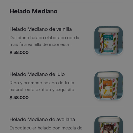
Helado Mediano
Helado Mediano de vainilla
Delicioso helado elaborado con la
más fina vainilla de indonesia.
perfecto para acompañar los
$ 38.000
ponqués de cascabel. peso neto
350gr, porciones: aproximadamente 8
Helado Mediano de lulo
Rico y cremoso helado de fruta
natural. este exótico y exquisito
producto tiene la acidez perfecta del
$ 38.000
lulo en conjunción con la crema de
leche. peso neto:380gr, porciones:
aprox 8
Helado Mediano de avellana
Espectacular helado con mezcla de