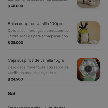
textura. merengues perfectos con
$ 38.000
sabores surtidos de lulo, mora y
vainilla. presentación bolsa de 100grs
Bolsa suspiros vainilla 100grs
Deliciosos merengues con sabor de
vainilla. ideales para acompañar con
nuestras salsas o helados.
$ 38.000
presentación bolsa de 100grs
Caja suspiros de vainilla 15grs
Deliciosos merengues con sabor de
vainilla en preciosa caja de la
colección cascabel. un regalo
$ 24.500
perfecto para endulzarle el día a tus
personas queridas. caja metálica,
Sal
presentación 15grs