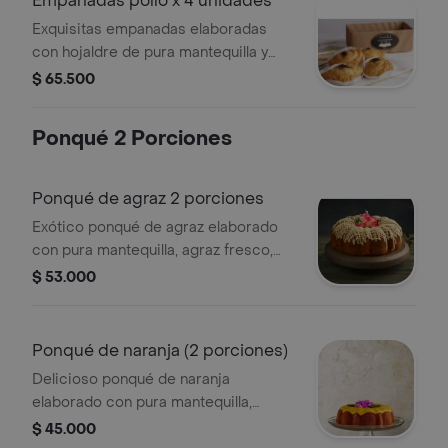
Empanadas pollo x 4 unidades
Exquisitas empanadas elaboradas
con hojaldre de pura mantequilla y
rellenas con suave salsa bechamel,
$ 65.500
champiñones y pollo. las 4 empanadas
vienen empacadas en una caja de
Ponqué 2 Porciones
cartón color kraft con sticker dorado
y bolsa individual para cada
empanada
Ponqué de agraz 2 porciones
Exótico ponqué de agraz elaborado
con pura mantequilla, agraz fresco,
semilla de amapola y cubierto con una
$ 53.000
exquisita salsa de limón. presentación
2 porciones: estuche metálico
(diámetro 11.3 cm, alto 6.7 cm)
Ponqué de naranja (2 porciones)
Delicioso ponqué de naranja
elaborado con pura mantequilla,
semillas de amapola y mucho sabor a
$ 45.000