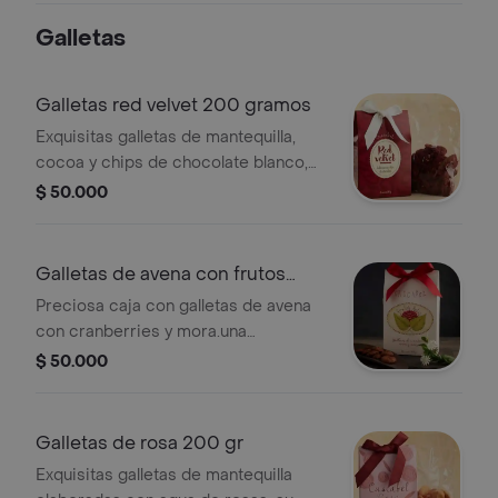
plástico y con la salsa de caramelo
Galletas
aparte en un frasco de vidrio. tienen
una vida útil de 4 días.
Galletas red velvet 200 gramos
Exquisitas galletas de mantequilla,
cocoa y chips de chocolate blanco,
con un provocador rojo intenso red
$ 50.000
velvet. (20 a 25 galletas
aproximadamente). empacadas en
una preciosa caja con cinta de raso.
Galletas de avena con frutos
rojos 200 g
Preciosa caja con galletas de avena
con cranberries y mora.una
maravillosa
$ 50.000
combinación(aproximadamente 20 a
25 galletas).
Galletas de rosa 200 gr
Exquisitas galletas de mantequilla