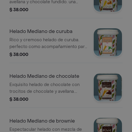
avellana y chocolate fundido. una
mezcla indescriptible al paladar. peso
$ 38.000
neto:400gr, porciones: aprox 8
Helado Mediano de curuba
Rico y cremoso helado de curuba.
perfecto como acompañamiento para
nuestros pies. peso neto:320gr
$ 38.000
porciones: aprx. 7
Helado Mediano de chocolate
Exquisito helado de chocolate con
trocitos de chocolate y avellana.
perfecto para los amantes del
$ 38.000
chocolate. peso
neto:400gr,prociones: aprox. 8
Helado Mediano de brownie
Espectacular helado con mezcla de