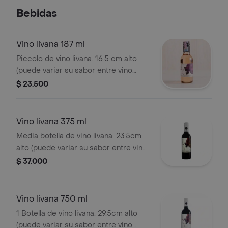
Bebidas
Vino livana 187 ml
Piccolo de vino livana. 16.5 cm alto
(puede variar su sabor entre vino
rosé, tinto y blanco). imagen de
$ 23.500
referencia.
Vino livana 375 ml
Media botella de vino livana. 23.5cm
alto (puede variar su sabor entre vino
rosé, tinto y blanco). imagen de
$ 37.000
referencia.
Vino livana 750 ml
1 Botella de vino livana. 29.5cm alto
(puede variar su sabor entre vino