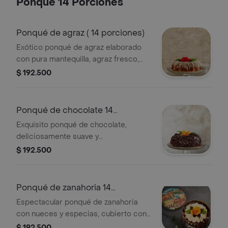
Ponqué 14 Porciones
presentación 8 porciones: estuché
metálico(diámetro 18.9 cm, alto 8.8
cm)
Ponqué de agraz ( 14 porciones)
Exótico ponqué de agraz elaborado
con pura mantequilla, agraz fresco,
semilla de amapola y cubierto con una
$ 192.500
exquisita salsa de limón.
presentación: 14 porciones: estuche
metálico diámetro 22 cm, alto 10 cm
Ponqué de chocolate 14
porciones
Exquisito ponqué de chocolate,
deliciosamente suave y
profundamente chocolatoso, con una
$ 192.500
espectacular cubierta de chocolate.
presentación 14 porciones: estuche
metálico( diámetro 22 cm, alto 10 cm)
Ponqué de zanahoria 14
porciones
Espectacular ponqué de zanahoria
con nueces y especias, cubierto con
una deliciosa crema de queso.
$ 192.500