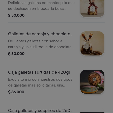
250gr
Deliciosas galletas de mantequilla que
se deshacen en la boca. la bolsa
contiene 250 gramos de galletas
$ 50.000
(entre 55 y 65 galletas).
Galletas de naranja y chocolate
en bolsa
Crujientes galletas con sabor a
naranja y un sutil toque de chocolate.
vienen empacadas aproximadamente
$ 50.000
entre 12 y 14 galletas en una bolsa
celofán con cinta de razo.
Caja galletas surtidas de 420gr
Exquisito mix con nuestros dos tipos
de galletas más solicitadas. una
mezcla perfecta de galletas de pura
$ 86.000
mantequilla y galletas chocochips.
presentacion de 420gr
Caja galletas y suspiros de 260