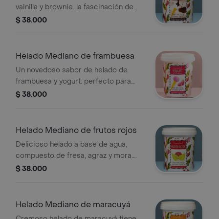
vainilla y brownie. la fascinación de
niños y adultos. peso
$ 38.000
neto:340gr,porciones:aprox 7
Helado Mediano de frambuesa
Un novedoso sabor de helado de
frambuesa y yogurt. perfecto para
acompañar los ponqués de
$ 38.000
cascabel.peso neto 400gr,
porciones:aprox 8
Helado Mediano de frutos rojos
Delicioso helado a base de agua,
compuesto de fresa, agraz y mora.
especial para las personas que
$ 38.000
adoran los frutos rojos. peso
neto:350gr. porciones: aprox 9
Helado Mediano de maracuyá
Cremoso helado de maracuyá tiene