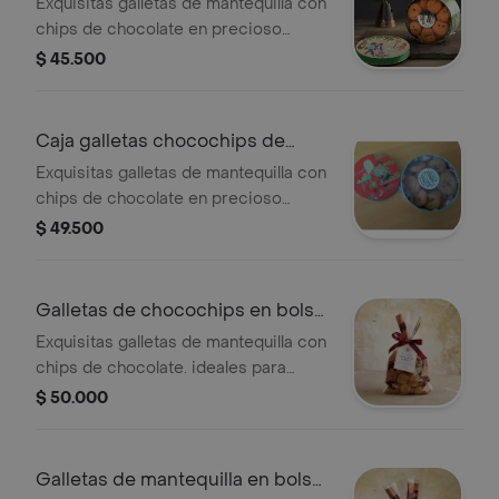
90gr
Exquisitas galletas de mantequilla con
chips de chocolate en precioso
estuche metálico de la colección
$ 45.500
cascabel. presentación caja de 90grs
Caja galletas chocochips de
125gr
Exquisitas galletas de mantequilla con
chips de chocolate en precioso
estuche metálico de la colección
$ 49.500
cascabel. presentación caja de 125gr
Galletas de chocochips en bolsa
250gr
Exquisitas galletas de mantequilla con
chips de chocolate. ideales para
ofrecer en una tarde de té, o para
$ 50.000
regalar a grandes y niños.
Galletas de mantequilla en bolsa