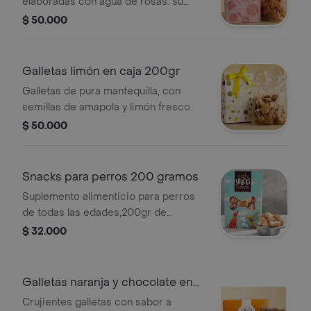
elaboradas con agua de rosas. su
particular forma se asemeja a una
$ 50.000
bella rosa y los cristales de azúcar le
dan un toque delicado a este
maravilloso producto.
Galletas limón en caja 200gr
Galletas de pura mantequilla, con
semillas de amapola y limón fresco.
$ 50.000
Snacks para perros 200 gramos
Suplemento alimenticio para perros
de todas las edades,200gr de
galletas (aprox.28 unidades),mantiene
$ 32.000
limpios los dientes, evita el sarro y
fortalece las encías, no sustituye el
alimento completo de la dieta de los
Galletas naranja y chocolate en
perros
caja
Crujientes galletas con sabor a