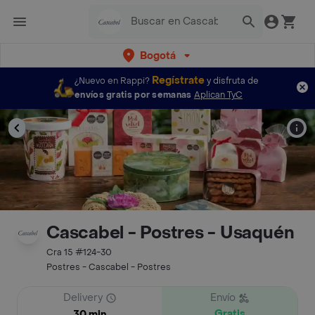
Bogotá
Regístrate
¿Nuevo en Rappi?
y disfruta de
envíos gratis por semanas
Aplican TyC
Cascabel - Postres - Usaquén
Cra 15 #124-30
Postres - Cascabel - Postres
Delivery
Envío
Gratis
30 min