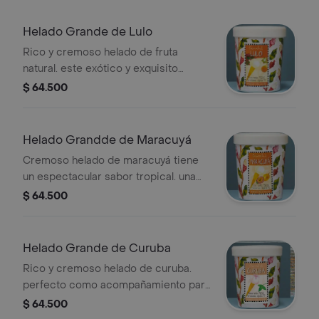
aprox 16
Helado Grande de Lulo
Rico y cremoso helado de fruta
natural. este exótico y exquisito
producto tiene la acidez perfecta del
$ 64.500
lulo en conjunción con la crema de
leche. peso
neto:750gr,porcciones:aprox 17
Helado Grandde de Maracuyá
Cremoso helado de maracuyá tiene
un espectacular sabor tropical. una
deliciosa combinación del dulce y
$ 64.500
ácido que lo hace único. peso
neto:750gr, porciones: aprox.15
Helado Grande de Curuba
Rico y cremoso helado de curuba.
perfecto como acompañamiento para
nuestros pies. peso neto:760gr,
$ 64.500
porciones: aprox 17