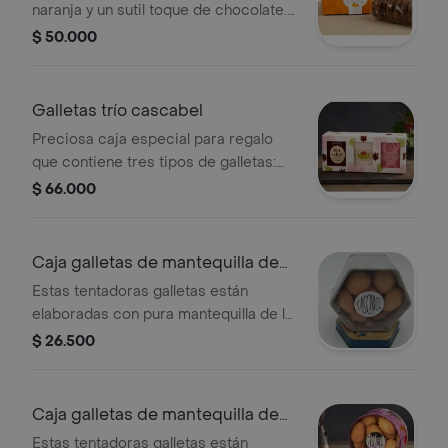
naranja y un sutil toque de chocolate.
vienen empacadas en una preciosa
$ 50.000
caja decorativa por una cantidad de
250 gramos. este producto se
despacha únicamente a bogotá por
Galletas trío cascabel
contener chocolate
Preciosa caja especial para regalo
que contiene tres tipos de galletas:
red velvet, rosas y cranberries, mora
$ 66.000
y avena. vienen 90 gramos de cada
tipo de galleta.
Caja galletas de mantequilla de
55gr
Estas tentadoras galletas están
elaboradas con pura mantequilla de la
más alta calidad. son de una suavidad
$ 26.500
única. vienen empacadas en una
preciosa caja metálica de la
colección cascabel. presentación
Caja galletas de mantequilla de
55gr
90gr
Estas tentadoras galletas están