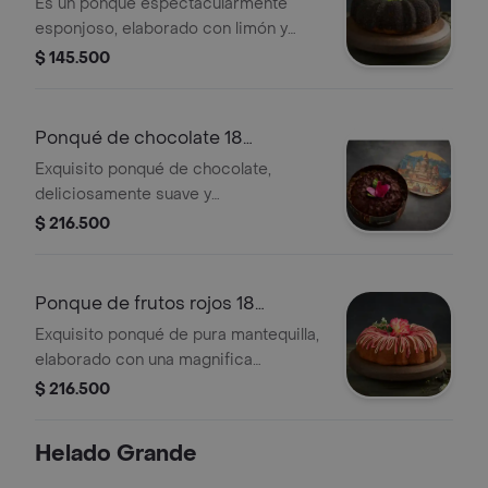
porciones)
Es un ponqué espectacularmente
esponjoso, elaborado con limón y
yogurt natural, cubierto con una
$ 145.500
crocante capa de semillas de
amapola. presentación 18 porciones:
estuche metalico (diametro 25 cm,
Ponqué de chocolate 18
alto 11.4 cm)
porciones
Exquisito ponqué de chocolate,
deliciosamente suave y
profundamente chocolatoso, con una
$ 216.500
espectacular cubierta de chocolate.
presentación 18 porciones: estuche
metálico( diámetro 25 cm, alto 11.4
Ponque de frutos rojos 18
cm)
porciones
Exquisito ponqué de pura mantequilla,
elaborado con una magnifica
mermelada de fresa, mora, arándanos
$ 216.500
y agraz, cubierto con una deliciosa
salsa de limón y frutos rojos.
Helado Grande
presentación 18 porciones: estuche
metálico(diámetro 25 cm, alto 11.4 cm)