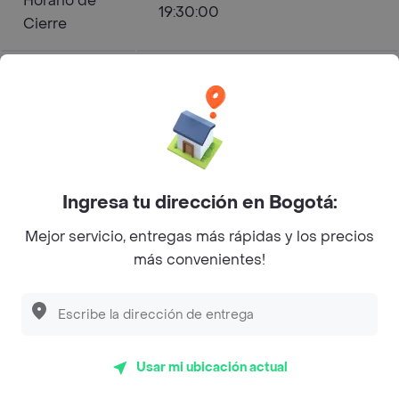
Horario de
19:30:00
Cierre
Cascabel - Postres - Usaquén
Menú a Domicilio
Postres
Ingresa tu dirección en Bogotá:
Abierto
Mejor servicio, entregas más rápidas y los precios
más convenientes!
Horarios de Apertura y Cierre
Lunes
10:00 - 19:30
Martes
10:00 - 19:30
Miércoles
Usar mi ubicación actual
10:00 - 19:30