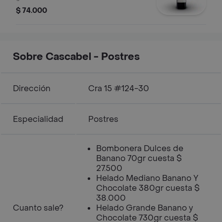
rosé, tinto y blanco). imagen de
$ 74.000
referencia.
Sobre Cascabel - Postres
Dirección
Cra 15 #124-30
Especialidad
Postres
Bombonera Dulces de
Banano 70gr cuesta $
27.500
Helado Mediano Banano Y
Chocolate 380gr cuesta $
38.000
Cuanto sale?
Helado Grande Banano y
Chocolate 730gr cuesta $