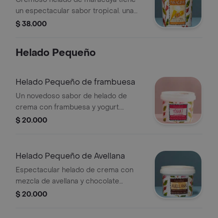
un espectacular sabor tropical. una
deliciosa combinación del dulce y
$ 38.000
ácido que lo hace único. peso
neto:400gr,porciones:aprox 8
Helado Pequeño
Helado Pequeño de frambuesa
Un novedoso sabor de helado de
crema con frambuesa y yogurt.
perfecto para acompañar los
$ 20.000
ponqués de cascabel. pesó
neto:250g-porciones:aprox. 5
Helado Pequeño de Avellana
Espectacular helado de crema con
mezcla de avellana y chocolate
fundido. una mezcla indescriptible al
$ 20.000
paladar. peso neto:250gr,porc:aprox 5