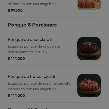
elaborado con una magnifica
mermelada de fresa, mora, arándanos
$ 99.500
y agraz, cubierto con una deliciosa
salsa de limón y frutos rojos.
Ponqué 8 Porciones
presentación 6 porciones: estuche
metálico(diámetro 16.7 cm, alto 8 cm)
Ponqué de chocolate 8
porciones
Exquisito ponqué de chocolate,
deliciosamente suave y
profundamente chocolatoso, con una
$ 144.000
espectacular cubierta de chocolate.
presentación 8 porciones: estuche
metálico(diámetro 18.9 cm, alto 8.8
Ponqué de frutos rojos 8
cm)
porciones
Exquisito ponqué de pura mantequilla,
elaborado con una magnifica
mermelada de fresa, mora, arándanos
$ 144.000
y agraz, cubierto con una deliciosa
salsa de limón y frutos rojos.