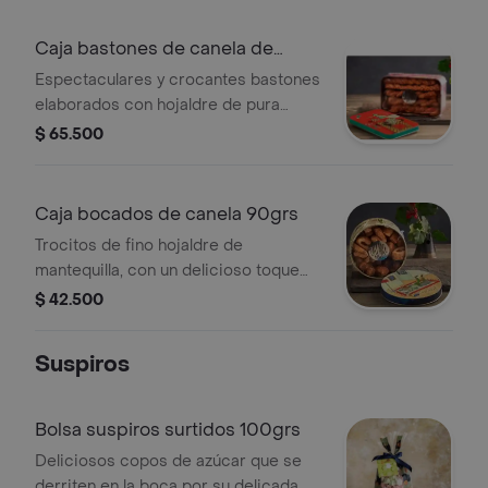
grs
Caja bastones de canela de
200grs
Espectaculares y crocantes bastones
elaborados con hojaldre de pura
mantequilla y rellenos de canela y
$ 65.500
azúcar. presentación caja metálica
rectangular de 200grs
Caja bocados de canela 90grs
Trocitos de fino hojaldre de
mantequilla, con un delicioso toque
de canela. presentación estuche
$ 42.500
metálico de 90grs
Suspiros
Bolsa suspiros surtidos 100grs
Deliciosos copos de azúcar que se
derriten en la boca por su delicada