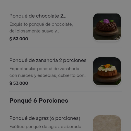
naranja, cubierto con salsa de limón.
presentación 2 porciones estuche
metálico (diámetro 11.3 cm, alto 6.7
Ponqué de chocolate 2
cm)
porciones
Exquisito ponqué de chocolate,
deliciosamente suave y
profundamente chocolatoso, con una
$ 53.000
espectacular cubierta de chocolate.
presentación 2 porciones: estuche
metálico(diámetro 11.3 cm, alto 6.7 cm)
Ponqué de zanahoria 2 porciones
Espectacular ponqué de zanahoria
con nueces y especias, cubierto con
una deliciosa crema de queso.
$ 53.000
presentación 2 porciones: estuche
metálico(diámetro 11.3 cm, alto 6.7 cm)
Ponqué 6 Porciones
Ponqué de agraz (6 porciones)
Exótico ponqué de agraz elaborado