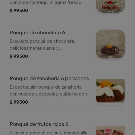
con pura mantequilla, agraz fresco,
semilla de amapola y cubierto con una
$ 99.500
exquisita salsa de limón. presentación
6 porciones: estuche metálico
(diámetro 16.7 cm, alto 8 cm)
Ponqué de chocolate 6
porciones
Exquisito ponqué de chocolate,
deliciosamente suave y
profundamente chocolatoso, con una
$ 99.500
espectacular cubierta de chocolate;
presentación 6 porciones: estuche
metálico(diámetro 16.7 cm, alto 8 cm)
Ponqué de zanahoria 6 porciones
Espectacular ponqué de zanahoria
con nueces y especias, cubierto con
una deliciosa crema de queso.
$ 99.500
presentación 6 porciones: estuche
metálico(diámetro 16.7 cm, alto 8 cm)
Ponqué de frutos rojos 6
porciones
Exquisito ponqué de pura mantequilla,