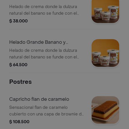
Chocolate 380gr
Helado de crema donde la dulzura
natural del banano se funde con el
intenso sabor del chocolate. Ideal
$ 38.000
para quienes buscan una mezcla
clásica. 380gr
Helado Grande Banano y
Chocolate 730gr
Helado de crema donde la dulzura
natural del banano se funde con el
intenso sabor del chocolate. Ideal
$ 64.500
para quienes buscan una mezcla
clásica. 730gr
Postres
Capricho flan de caramelo
Sensacional flan de caramelo
cubierto con una capa de brownie de
chocolate. presentación de 10 a 12
$ 108.500
porciones, únicamente en empaque