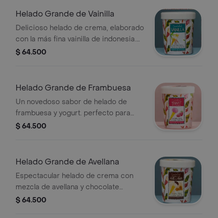
Helado Grande de Vainilla
Delicioso helado de crema, elaborado
con la más fina vainilla de indonesia.
peso neto:660gr, porciones: aprox 15
$ 64.500
Helado Grande de Frambuesa
Un novedoso sabor de helado de
frambuesa y yogurt. perfecto para
acompañar los ponqués de cascabel.
$ 64.500
peso neto 750gr. porciones: aprox 16
Helado Grande de Avellana
Espectacular helado de crema con
mezcla de avellana y chocolate
fundido. peso neto: 720gr, porciones:
$ 64.500
aprox 16