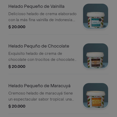
Helado Pequeño de Vainilla
Delicioso helado de crema elaborado
con la más fina vainilla de indonesia.
peso neto:240gr. porc:aprox 5
$ 20.000
Helado Pequño de Chocolate
Exquisito helado de crema de
chocolate con trocitos de chocolate y
avellana. perfecto para los amantes
$ 20.000
del chocolate.peso neto:260gr,aporc:
aprox. 5
Helado Pequeño de Maracuyá
Cremoso helado de maracuyá tiene
un espectacular sabor tropical. una
deliciosa combinación del dulce y
$ 20.000
ácido que lo hace único. peso