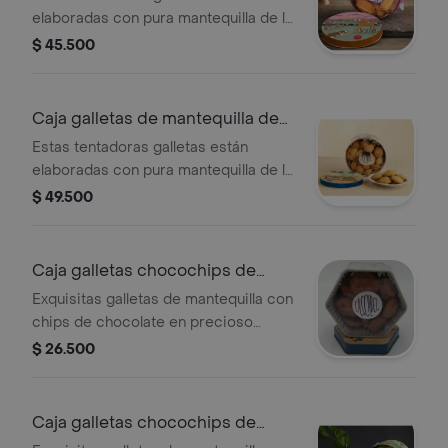
elaboradas con pura mantequilla de la
más alta calidad. son de una suavidad
$ 45.500
única. vienen empacadas en una
preciosa caja metálica de la
colección cascabel. presentacion
Caja galletas de mantequilla de
caja de 90gr,(Diametro del estuche
125gr
Estas tentadoras galletas están
9.5cm;alto 6cm)
elaboradas con pura mantequilla de la
más alta calidad. son de una suavidad
$ 49.500
única. vienen empacadas en una
preciosa caja metálica de la
colección cascabel. presentación
Caja galletas chocochips de
caja de 125gr
55gr
Exquisitas galletas de mantequilla con
chips de chocolate en precioso
estuche metálico de la colección
$ 26.500
cascabel. presentación caja de 55gr
Caja galletas chocochips de