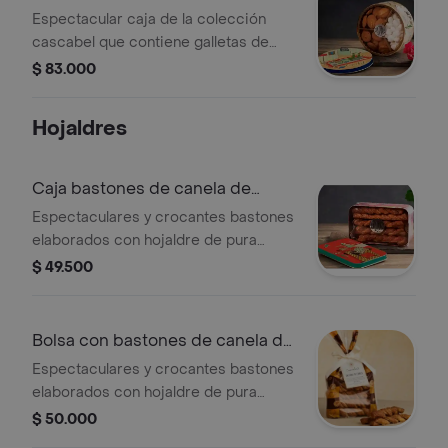
gr
Espectacular caja de la colección
cascabel que contiene galletas de
mantequilla con chips de chocolate,
$ 83.000
delicados suspiros de vainilla y
galletas de pura mantequilla. esta
Hojaldres
preciosa caja surtida es un regalo
que con seguridad sorprenderá a sus
seres más queridos.presentacion
Caja bastones de canela de
caja de 260gr
120grs
Espectaculares y crocantes bastones
elaborados con hojaldre de pura
mantequilla y rellenos de canela y
$ 49.500
azúcar.presentacion estuche metalico
rectangular de 120grs
Bolsa con bastones de canela de
200gr
Espectaculares y crocantes bastones
elaborados con hojaldre de pura
mantequilla y rellenos de canela y
$ 50.000
azúcar. presentación bolsa de 200