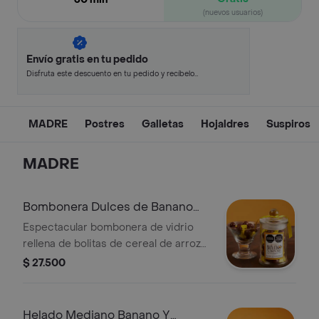
(nuevos usuarios)
Envío gratis en tu pedido
Disfruta este descuento en tu pedido y recíbelo
en minutos.
MADRE
Postres
Galletas
Hojaldres
Suspiros
MADRE
Bombonera Dulces de Banano
70gr
Espectacular bombonera de vidrio
rellena de bolitas de cereal de arroz
cubiertas de chocolate y dulces en
$ 27.500
forma de banano. Esta bombonera
mide 11x6 cms y contiene 70 gramos
de dulces.
Helado Mediano Banano Y