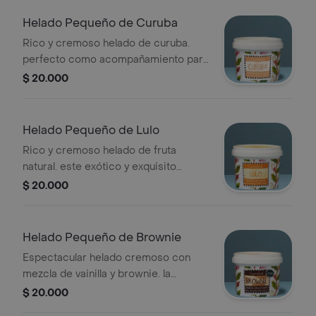
neto:250gr,porciones:aprox 5
Helado Pequeño de Curuba
Rico y cremoso helado de curuba.
perfecto como acompañamiento para
nuestros pies. peso
$ 20.000
neto:240gr,porc:aprox 5
Helado Pequeño de Lulo
Rico y cremoso helado de fruta
natural. este exótico y exquisito
producto tiene la acidez perfecta del
$ 20.000
lulo en conjunción con la crema de
leche. peso neto:260gr, porc:aprox 5
Helado Pequeño de Brownie
Espectacular helado cremoso con
mezcla de vainilla y brownie. la
fascinación de niños y adultos. peso
$ 20.000
neto:220gr porc:aprox 5