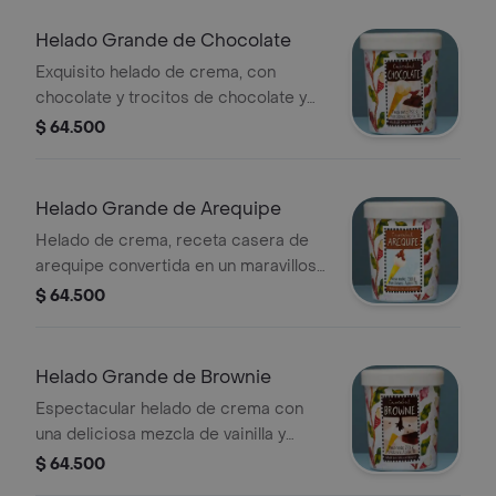
Helado Grande de Chocolate
Exquisito helado de crema, con
chocolate y trocitos de chocolate y
avellana. peso neto:792gr, porciones:
$ 64.500
aprox.18
Helado Grande de Arequipe
Helado de crema, receta casera de
arequipe convertida en un maravilloso
helado. un manjar imposible de
$ 64.500
resistir. peso neto:730gr,
porciones:aprox 15
Helado Grande de Brownie
Espectacular helado de crema con
una deliciosa mezcla de vainilla y
brownie. la fascinación de niños y
$ 64.500
adultos. peso neto:730gr, porciones: