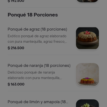
$ 192.500
presentación 14 porciones: estuche
metálico(diámetro 22 cm, alto 10 cm)
Ponqué 18 Porciones
Ponqué de agraz (18 porciones)
Exótico ponqué de agraz elaborado
con pura mantequilla, agraz fresco,
semilla de amapola y cubierto con una
$ 216.500
exquisita salsa de limón. presentación
18 porciones: estuche metálico
(diámetro 25 cm, alto 11.4 cm)
Ponqué de naranja (18 porciones)
Delicioso ponqué de naranja
elaborado con pura mantequilla,
semillas de amapola y mucho sabor a
$ 163.000
naranja, cubierto con salsa de limón
presentación 18 porciones: estuche
metálico (diámetro 25 cm, alto 11.4
Ponqué de limón y amapola (18
cm)