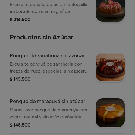
presentación 18 porciones: estuche
porciones
Exquisito ponqué de pura mantequilla,
metálico( diámetro 25 cm, alto 11.4
elaborado con una magnifica
cm)
mermelada de fresa, mora, arándanos
$ 216.500
y agraz, cubierto con una deliciosa
salsa de limón y frutos rojos.
Productos sin Azúcar
presentación 18 porciones: estuche
metálico(diámetro 25 cm, alto 11.4 cm)
Ponqué de zanahoria sin azúcar
Exquisito ponqué de zanahoria con
trozos de nuez, especias, sin azúcar
añadida. endulzado con maltitol. es
$ 145.500
perfecto para aquellas personas que
tienen limitaciones para consumir
dulce. alcanza para 12 porciones (850
Ponqué de maracuyá sin azúcar
gramos).
Maravilloso ponqué de maracuyá con
yogurt natural y sin azúcar añadida.
endulzado con maltitol. un sabor muy
$ 145.500
colombiano convertido en ponqué,