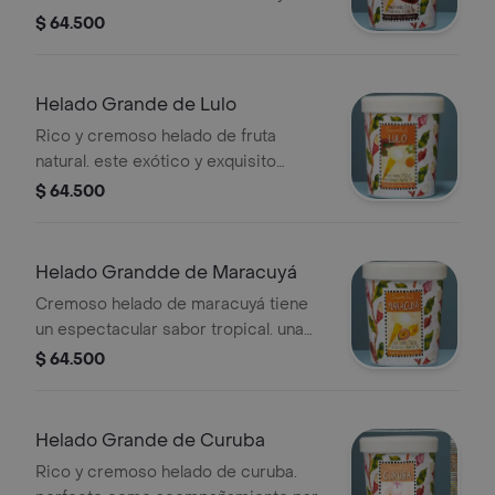
brownie. la fascinación de niños y
$ 64.500
adultos. peso neto:730gr, porciones:
aprox 16
Helado Grande de Lulo
Rico y cremoso helado de fruta
natural. este exótico y exquisito
producto tiene la acidez perfecta del
$ 64.500
lulo en conjunción con la crema de
leche. peso
neto:750gr,porcciones:aprox 17
Helado Grandde de Maracuyá
Cremoso helado de maracuyá tiene
un espectacular sabor tropical. una
deliciosa combinación del dulce y
$ 64.500
ácido que lo hace único. peso
neto:750gr, porciones: aprox.15
Helado Grande de Curuba
Rico y cremoso helado de curuba.