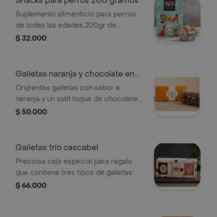
Snacks para perros 200 gramos
Suplemento alimenticio para perros
de todas las edades,200gr de
galletas (aprox.28 unidades),mantiene
$ 32.000
limpios los dientes, evita el sarro y
fortalece las encías, no sustituye el
alimento completo de la dieta de los
Galletas naranja y chocolate en
perros
caja
Crujientes galletas con sabor a
naranja y un sutil toque de chocolate.
vienen empacadas en una preciosa
$ 50.000
caja decorativa por una cantidad de
250 gramos. este producto se
despacha únicamente a bogotá por
Galletas trío cascabel
contener chocolate
Preciosa caja especial para regalo
que contiene tres tipos de galletas:
red velvet, rosas y cranberries, mora
$ 66.000
y avena. vienen 90 gramos de cada
tipo de galleta.