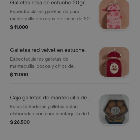
Galletas rosa en estuche 50gr
Espectaculares galletas de pura
mantequilla con agua de rosas de 50
gramos (aproximadamente de 12 a 15
$ 11.000
unidades). el estuche de cartón tipo
funda mide 16x9 cms.
Galletas red velvet en estuche
50gr
Espectaculares galletas de
mantequilla, cocoa y chips de
chocolate blanco, con un provocador
$ 11.000
rojo intenso red velvet de 50 gramos
(aproximadamente de 12 a 15
unidades).
Caja galletas de mantequilla de
55gr
Estas tentadoras galletas están
elaboradas con pura mantequilla de la
más alta calidad. son de una suavidad
$ 26.500
única. vienen empacadas en una
preciosa caja metálica de la