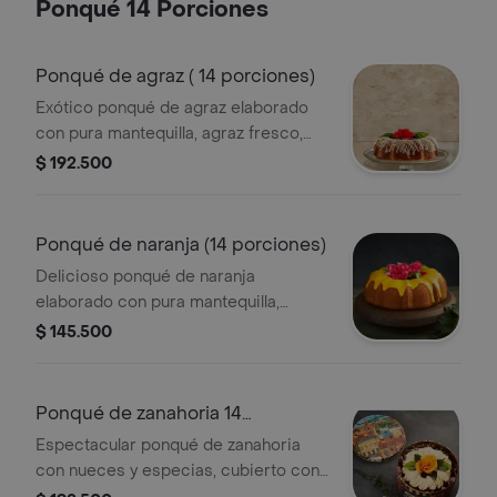
Ponqué 14 Porciones
presentación 8 porciones: estuché
metálico(diámetro 18.9 cm, alto 8.8
cm)
Ponqué de agraz ( 14 porciones)
Exótico ponqué de agraz elaborado
con pura mantequilla, agraz fresco,
semilla de amapola y cubierto con una
$ 192.500
exquisita salsa de limón.
presentación: 14 porciones: estuche
metálico diámetro 22 cm, alto 10 cm
Ponqué de naranja (14 porciones)
Delicioso ponqué de naranja
elaborado con pura mantequilla,
semillas de amapola y mucho sabor a
$ 145.500
naranja, cubierto con salsa de limón,
presentación 14 porciones: estuche
metálico diámetro 22 cm, alto 10 cm
Ponqué de zanahoria 14
porciones
Espectacular ponqué de zanahoria
con nueces y especias, cubierto con
una deliciosa crema de queso.