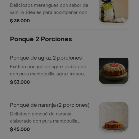
Deliciosos merengues con sabor de
vainilla. ideales para acompañar con
nuestras salsas o helados.
$ 38.000
presentación bolsa de 100grs
Ponqué 2 Porciones
Ponqué de agraz 2 porciones
Exótico ponqué de agraz elaborado
con pura mantequilla, agraz fresco,
semilla de amapola y cubierto con una
$ 53.000
exquisita salsa de limón. presentación
2 porciones: estuche metálico
(diámetro 11.3 cm, alto 6.7 cm)
Ponqué de naranja (2 porciones)
Delicioso ponqué de naranja
elaborado con pura mantequilla,
semillas de amapola y mucho sabor a
$ 45.000
naranja, cubierto con salsa de limón.