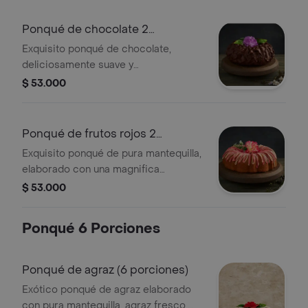
presentación 2 porciones estuche
metálico (diámetro 11.3 cm, alto 6.7
Ponqué de chocolate 2
cm)
porciones
Exquisito ponqué de chocolate,
deliciosamente suave y
profundamente chocolatoso, con una
$ 53.000
espectacular cubierta de chocolate.
presentación 2 porciones: estuche
metálico(diámetro 11.3 cm, alto 6.7 cm)
Ponqué de frutos rojos 2
porciones
Exquisito ponqué de pura mantequilla,
elaborado con una magnifica
mermelada de fresa, mora, arándanos
$ 53.000
y agraz, cubierto con una deliciosa
salsa de limón y frutos rojos.
Ponqué 6 Porciones
presentación 2 porciones: estuche
metálico( diámetro 11.3 cm, alto 6.7
cm)
Ponqué de agraz (6 porciones)
Exótico ponqué de agraz elaborado
con pura mantequilla, agraz fresco,