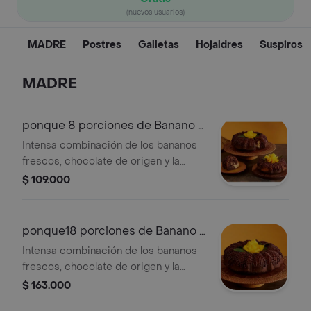
(nuevos usuarios)
MADRE
Postres
Galletas
Hojaldres
Suspiros
MADRE
ponque 8 porciones de Banano y
Chocolate
Intensa combinación de los bananos
frescos, chocolate de origen y la
suavidad de la mantequilla. Estuche
$ 109.000
metálico (diámetro 18.9 cm, alto 8.8
cm)
ponque18 porciones de Banano y
Chocolate
Intensa combinación de los bananos
frescos, chocolate de origen y la
suavidad de la mantequilla, estuche
$ 163.000
metálico (diámetro 25 cm, alto 11.4