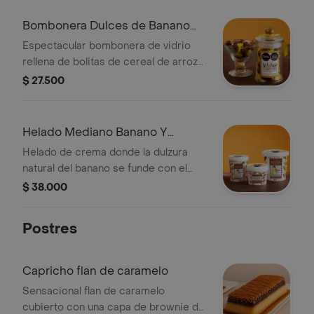
cm)
Bombonera Dulces de Banano
70gr
Espectacular bombonera de vidrio
rellena de bolitas de cereal de arroz
cubiertas de chocolate y dulces en
$ 27.500
forma de banano. Esta bombonera
mide 11x6 cms y contiene 70 gramos
de dulces.
Helado Mediano Banano Y
Chocolate 380gr
Helado de crema donde la dulzura
natural del banano se funde con el
intenso sabor del chocolate. Ideal
$ 38.000
para quienes buscan una mezcla
clásica. 380gr
Postres
Capricho flan de caramelo
Sensacional flan de caramelo
cubierto con una capa de brownie de