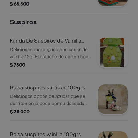
mantequilla y rellenos de canela y
$ 65.500
azúcar. presentación caja metálica
rectangular de 200grs
Suspiros
Funda De Suspiros de Vainilla
15gr
Deliciosos merengues con sabor de
vainilla 15gr,El estuche de cartón tipo
funda mide 16x9 cms
$ 7500
Bolsa suspiros surtidos 100grs
Deliciosos copos de azúcar que se
derriten en la boca por su delicada
textura. merengues perfectos con
$ 38.000
sabores surtidos de lulo, mora y
vainilla. presentación bolsa de 100grs
Bolsa suspiros vainilla 100grs