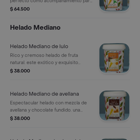
perfecto como acompañamiento para
nuestros pies. peso neto:760gr,
$ 64.500
porciones: aprox 17
Helado Mediano
Helado Mediano de lulo
Rico y cremoso helado de fruta
natural. este exótico y exquisito
producto tiene la acidez perfecta del
$ 38.000
lulo en conjunción con la crema de
leche. peso neto:380gr, porciones:
aprox 8
Helado Mediano de avellana
Espectacular helado con mezcla de
avellana y chocolate fundido. una
mezcla indescriptible al paladar. peso
$ 38.000
neto:400gr, porciones: aprox 8