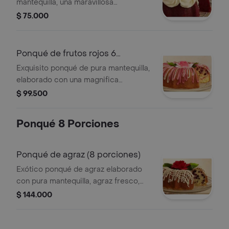
mantequilla, una maravillosa
combinación de chocolate y vainilla, y
$ 75.000
un atrevido color rojo aterciopelado,
con una espectacular crema de
vainilla en forma de rosetones.
Ponqué de frutos rojos 6
presentación 6 porciones: estuche
porciones
Exquisito ponqué de pura mantequilla,
metálico( diámetro 16.5 cm, alto 8.5
elaborado con una magnifica
cm)
mermelada de fresa, mora, arándanos
$ 99.500
y agraz, cubierto con una deliciosa
salsa de limón y frutos rojos.
Ponqué 8 Porciones
presentación 6 porciones: estuche
metálico(diámetro 16.7 cm, alto 8 cm)
Ponqué de agraz (8 porciones)
Exótico ponqué de agraz elaborado
con pura mantequilla, agraz fresco,
semilla de amapola y cubierto con una
$ 144.000
exquisita salsa de limón. presentación
8 porciones: estuche metálico
(diámetro 18.9 cm, alto 8.8 cm)