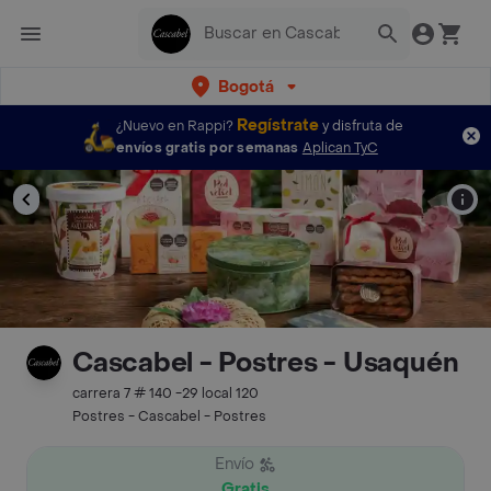
Bogotá
Regístrate
¿Nuevo en Rappi?
y disfruta de
envíos gratis por semanas
Aplican TyC
Cascabel - Postres - Usaquén
carrera 7 # 140 -29 local 120
Postres - Cascabel - Postres
Envío
Gratis