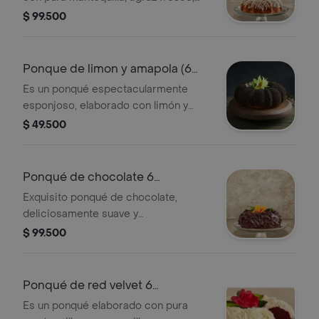
semilla de amapola y cubierto con una
$ 99.500
exquisita salsa de limón. presentación
6 porciones: estuche metálico
(diámetro 16.7 cm, alto 8 cm)
Ponque de limon y amapola (6
porciones)
Es un ponqué espectacularmente
esponjoso, elaborado con limón y
yogurt natural, cubierto con una
$ 49.500
crocante capa de semillas de
amapola. presentación 6 porciones:
estuche metálico (diámetro 16.7 cm,
Ponqué de chocolate 6
alto 8 cm)
porciones
Exquisito ponqué de chocolate,
deliciosamente suave y
profundamente chocolatoso, con una
$ 99.500
espectacular cubierta de chocolate;
presentación 6 porciones: estuche
metálico(diámetro 16.7 cm, alto 8 cm)
Ponqué de red velvet 6
porciones
Es un ponqué elaborado con pura