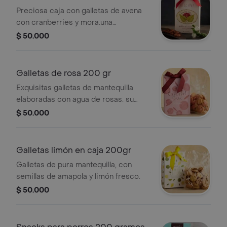
rojos 200 g
Preciosa caja con galletas de avena
con cranberries y mora.una
maravillosa
$ 50.000
combinación(aproximadamente 20 a
25 galletas).
Galletas de rosa 200 gr
Exquisitas galletas de mantequilla
elaboradas con agua de rosas. su
particular forma se asemeja a una
$ 50.000
bella rosa y los cristales de azúcar le
dan un toque delicado a este
maravilloso producto.
Galletas limón en caja 200gr
Galletas de pura mantequilla, con
semillas de amapola y limón fresco.
$ 50.000