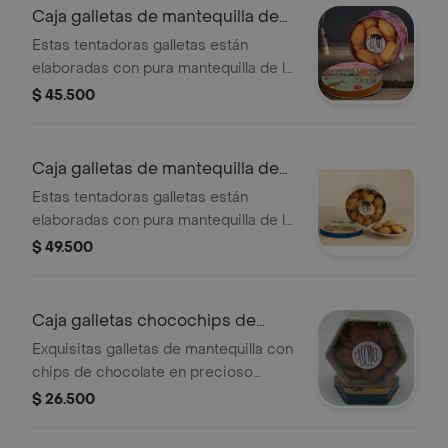
colección cascabel. presentación
Caja galletas de mantequilla de
55gr
90gr
Estas tentadoras galletas están
elaboradas con pura mantequilla de la
más alta calidad. son de una suavidad
$ 45.500
única. vienen empacadas en una
preciosa caja metálica de la
colección cascabel. presentacion
Caja galletas de mantequilla de
caja de 90gr,(Diametro del estuche
125gr
Estas tentadoras galletas están
9.5cm;alto 6cm)
elaboradas con pura mantequilla de la
más alta calidad. son de una suavidad
$ 49.500
única. vienen empacadas en una
preciosa caja metálica de la
colección cascabel. presentación
Caja galletas chocochips de
caja de 125gr
55gr
Exquisitas galletas de mantequilla con
chips de chocolate en precioso
estuche metálico de la colección
$ 26.500
cascabel. presentación caja de 55gr