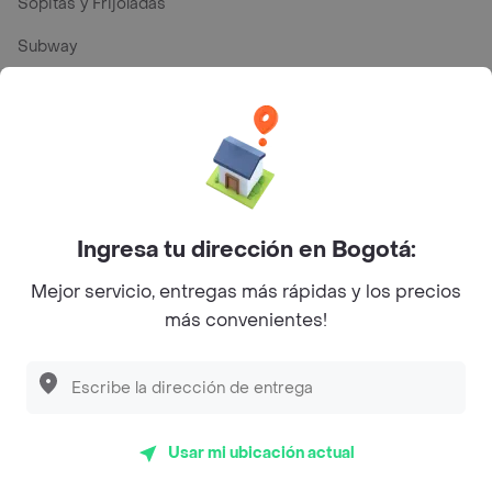
Sopitas y Frijoladas
Subway
Top Marcas y Cadenas de Restaurantes
Encuéntranos en estos países
Ingresa tu dirección en Bogotá:
Mejor servicio, entregas más rápidas y los precios
más convenientes!
App Store
Google play
AppGallery
Pide tu comida favorita cerca de ti
Usar mi ubicación actual