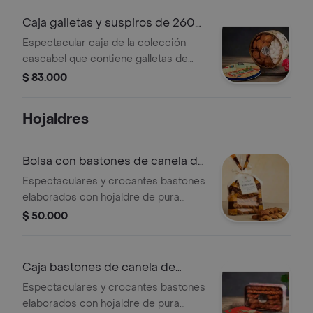
Caja galletas y suspiros de 260
gr
Espectacular caja de la colección
cascabel que contiene galletas de
mantequilla con chips de chocolate,
$ 83.000
delicados suspiros de vainilla y
galletas de pura mantequilla. esta
Hojaldres
preciosa caja surtida es un regalo
que con seguridad sorprenderá a sus
seres más queridos.presentacion
Bolsa con bastones de canela de
caja de 260gr
200gr
Espectaculares y crocantes bastones
elaborados con hojaldre de pura
mantequilla y rellenos de canela y
$ 50.000
azúcar. presentación bolsa de 200
grs
Caja bastones de canela de
200grs
Espectaculares y crocantes bastones
elaborados con hojaldre de pura