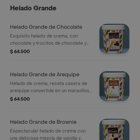
para aquellas personas que buscan
Helado Grande
una alternativa sin azúcar añadida.
alcanza para 12 porciones (850
gramos).
Helado Grande de Chocolate
Exquisito helado de crema, con
chocolate y trocitos de chocolate y
avellana. peso neto:792gr, porciones:
$ 64.500
aprox.18
Helado Grande de Arequipe
Helado de crema, receta casera de
arequipe convertida en un maravilloso
helado. un manjar imposible de
$ 64.500
resistir. peso neto:730gr,
porciones:aprox 15
Helado Grande de Brownie
Espectacular helado de crema con
una deliciosa mezcla de vainilla y