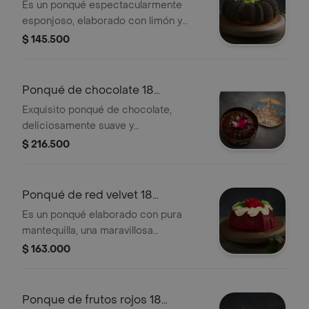
porciones)
Es un ponqué espectacularmente
esponjoso, elaborado con limón y
yogurt natural, cubierto con una
$ 145.500
crocante capa de semillas de
amapola. presentación 18 porciones:
estuche metalico (diametro 25 cm,
Ponqué de chocolate 18
alto 11.4 cm)
porciones
Exquisito ponqué de chocolate,
deliciosamente suave y
profundamente chocolatoso, con una
$ 216.500
espectacular cubierta de chocolate.
presentación 18 porciones: estuche
metálico( diámetro 25 cm, alto 11.4
Ponqué de red velvet 18
cm)
porciones
Es un ponqué elaborado con pura
mantequilla, una maravillosa
combinación de chocolate y vainilla, y
$ 163.000
un atrevido color rojo aterciopelado,
con una espectacular crema de
vainilla en forma de rosetones.
Ponque de frutos rojos 18