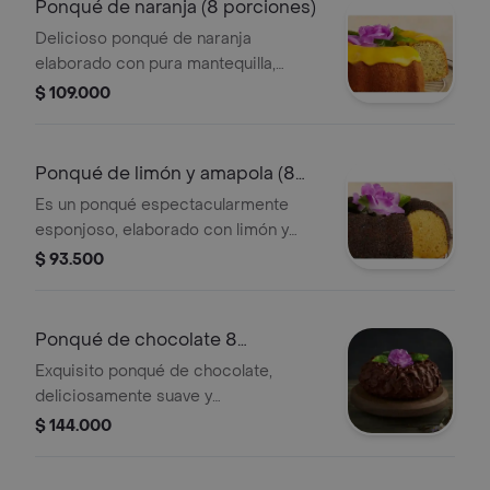
Ponqué de naranja (8 porciones)
Delicioso ponqué de naranja
elaborado con pura mantequilla,
semillas de amapola y mucho sabor a
$ 109.000
naranja, cubierto con salsa de limón.
presentación 8 porciones: estuche
metálico (diámetro 18.9 cm, alto 8.8
Ponqué de limón y amapola (8
cm)
porciones)
Es un ponqué espectacularmente
esponjoso, elaborado con limón y
yogurt natural, cubierto con una
$ 93.500
crocante capa de semillas de
amapola. presentación 8 porciones:
estuche metálico (diámetro 18.9 cm,
Ponqué de chocolate 8
alto 8.8 cm).
porciones
Exquisito ponqué de chocolate,
deliciosamente suave y
profundamente chocolatoso, con una
$ 144.000
espectacular cubierta de chocolate.
presentación 8 porciones: estuche