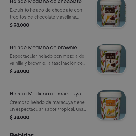
Helado Mediano de chocolate
Exquisito helado de chocolate con
trocitos de chocolate y avellana.
perfecto para los amantes del
$ 38.000
chocolate. peso
neto:400gr,prociones: aprox. 8
Helado Mediano de brownie
Espectacular helado con mezcla de
vainilla y brownie. la fascinación de
niños y adultos. peso
$ 38.000
neto:340gr,porciones:aprox 7
Helado Mediano de maracuyá
Cremoso helado de maracuyá tiene
un espectacular sabor tropical. una
deliciosa combinación del dulce y
$ 38.000
ácido que lo hace único. peso
neto:400gr,porciones:aprox 8
Bebidas