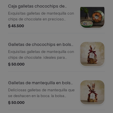
Caja galletas chocochips de
90gr
Exquisitas galletas de mantequilla con
chips de chocolate en precioso
estuche metálico de la colección
$ 45.500
cascabel. presentación caja de 90grs
Galletas de chocochips en bolsa
250gr
Exquisitas galletas de mantequilla con
chips de chocolate. ideales para
ofrecer en una tarde de té, o para
$ 50.000
regalar a grandes y niños.
Galletas de mantequilla en bolsa
250gr
Deliciosas galletas de mantequilla que
se deshacen en la boca. la bolsa
contiene 250 gramos de galletas
$ 50.000
(entre 55 y 65 galletas).