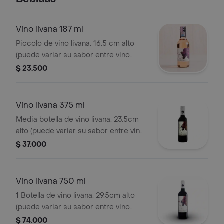
Vino livana 187 ml
Piccolo de vino livana. 16.5 cm alto
(puede variar su sabor entre vino
rosé, tinto y blanco). imagen de
$ 23.500
referencia.
Vino livana 375 ml
Media botella de vino livana. 23.5cm
alto (puede variar su sabor entre vino
rosé, tinto y blanco). imagen de
$ 37.000
referencia.
Vino livana 750 ml
1 Botella de vino livana. 29.5cm alto
(puede variar su sabor entre vino
rosé, tinto y blanco). imagen de
$ 74.000