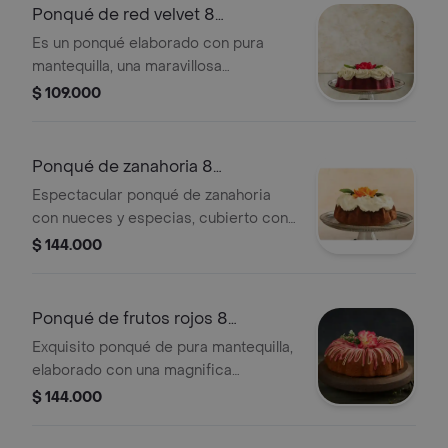
metálico(diámetro 18.9 cm, alto 8.8
Ponqué de red velvet 8
cm)
porciones
Es un ponqué elaborado con pura
mantequilla, una maravillosa
combinación de chocolate y vainilla, y
$ 109.000
un atrevido color rojo aterciopelado,
con una espectacular crema de
vainilla en forma de rosetones.
Ponqué de zanahoria 8
presentación 8 porciones: estuche
porciones
Espectacular ponqué de zanahoria
metálico(diámetro 18.9 cm, alto 8.8
con nueces y especias, cubierto con
cm)
una deliciosa crema de queso.
$ 144.000
presentación 8 porciones: estuché
metálico(diámetro 18.9 cm, alto 8.8
cm)
Ponqué de frutos rojos 8
porciones
Exquisito ponqué de pura mantequilla,
elaborado con una magnifica
mermelada de fresa, mora, arándanos
$ 144.000
y agraz, cubierto con una deliciosa
salsa de limón y frutos rojos.