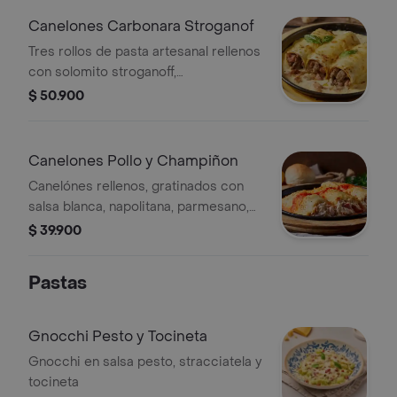
Canelones Carbonara Stroganof
Tres rollos de pasta artesanal rellenos
con solomito stroganoff,
champiñones, tocineta, y
$ 50.900
gratinadoscon salsa carbonara, queso
mozzarella y queso parmesano.
Canelones Pollo y Champiñon
Canelónes rellenos, gratinados con
salsa blanca, napolitana, parmesano,
jamón artesanal, champiñonesy queso
$ 39.900
mozzarella
Pastas
Gnocchi Pesto y Tocineta
Gnocchi en salsa pesto, stracciatela y
tocineta