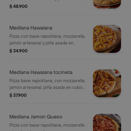
con trufa, manzana verde
$ 48.900
caramelizada y almendras crujientes.
Mediana Hawaiana
Pizza con base napolitana, mozzarella,
jamón artesanal y piña asada en
cubos.
$ 34.900
Mediana Hawaiana tocineta
Pizza base napolitana, con mozzarella,
jamón artesanal, piña asada en cubos
y tocineta.
$ 37.900
Mediana Jamon Queso
Pizza con base napolitana, mozzarella