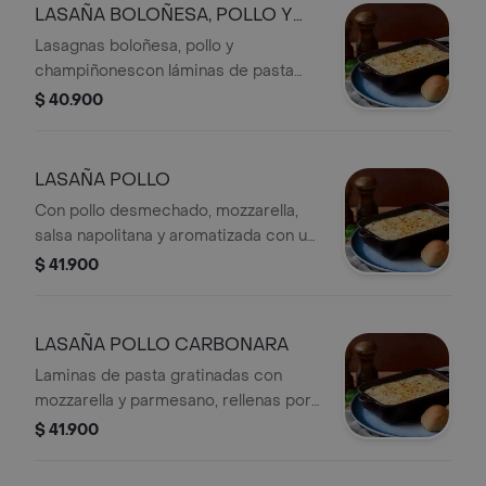
LASAÑA BOLOÑESA, POLLO Y
CHAMPIÑONES
Lasagnas boloñesa, pollo y
champiñonescon láminas de pasta
artesanal, gratinadas con mozzarella y
$ 40.900
parmesano.
LASAÑA POLLO
Con pollo desmechado, mozzarella,
salsa napolitana y aromatizada con un
toque de pesto y salsa blanca.
$ 41.900
LASAÑA POLLO CARBONARA
Laminas de pasta gratinadas con
mozzarella y parmesano, rellenas por
pollo desmechado, tocineta y
$ 41.900
champiñón, salsa carbonara.