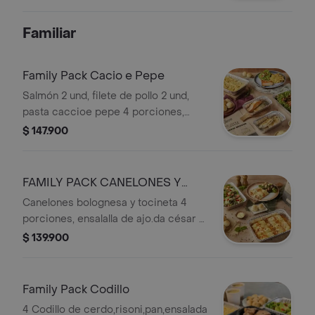
de lechugas, acompañado con
vinagreta campiña + soda
Familiar
Family Pack Cacio e Pepe
Salmón 2 und, filete de pollo 2 und,
pasta caccioe pepe 4 porciones,
ensalada de la casa 4 porciones,
$ 147.900
pancitos 8 und.
FAMILY PACK CANELONES Y
ENSALADA
Canelones bolognesa y tocineta 4
porciones, ensalalla de ajo.da césar 4
porciones, pancitos 8 und. Con
$ 139.900
mantequi
Family Pack Codillo
4 Codillo de cerdo,risoni,pan,ensalada