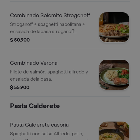
Combinado Solomito Strogonoff
Stroganoff + spaghetti napolitana +
ensalada de lacasa.stroganoff:
solomito en cocción lenta con
$ 50.900
champiñones aromatizados con finas
hierbas.
Combinado Verona
Filete de salmón, spaghetti alfredo y
ensalada dela casa.
$ 55.900
Pasta Calderete
Pasta Calderete casoria
Spaghetti con salsa Alfredo, pollo,