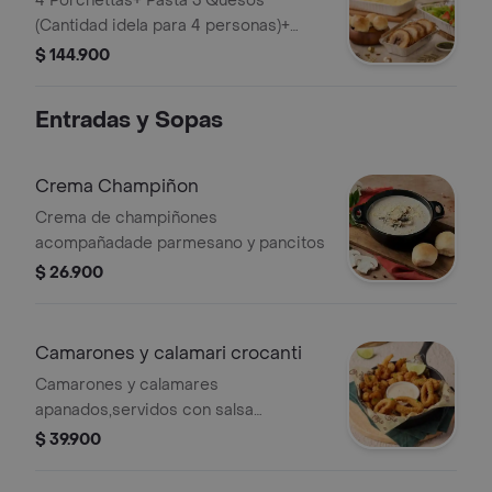
4 Porchettas+ Pasta 3 Quesos
(Cantidad idela para 4 personas)+
Ensalada+ Pancitos
$ 144.900
Entradas y Sopas
Crema Champiñon
Crema de champiñones
acompañadade parmesano y pancitos
$ 26.900
Camarones y calamari crocanti
Camarones y calamares
apanados,servidos con salsa
tártara,limón tahití y cebollín fresco.
$ 39.900