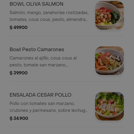
BOWL OLIVA SALMON
Salmón, mango, zanahorías rostizadas,
tomates, cous cous, pesto, almendra,
tomate, ajonjolí, espinacas, aderezo
$ 49.900
oriental
Bowl Pesto Camarones
Camarones al ajillo, cous cous al
pesto, tomate san marzano,
champiñones parís y zanahorias
$ 39.900
rostizadas sobre lechuga cogollo
europeo con aderezo ranch.
ENSALADA CESAR POLLO
Pollo con tomates san marzano,
crutones y parmesano, sobre lechuga
cogollo europeo en salsa césar.
$ 34.900