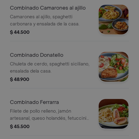
Combinado Camarones al ajillo
Camarones al ajillo, spaghetti
carbonara y ensalada de la casa.
$ 44.500
Combinado Donatello
Chuleta de cerdo, spaghetti siciliano,
ensalada dela casa.
$ 48.900
Combinado Ferrarra
Filete de pollo relleno, jamón
artesanal, queso holandés, fetuccini
alfredo y ensalada de la casa.
$ 45.500