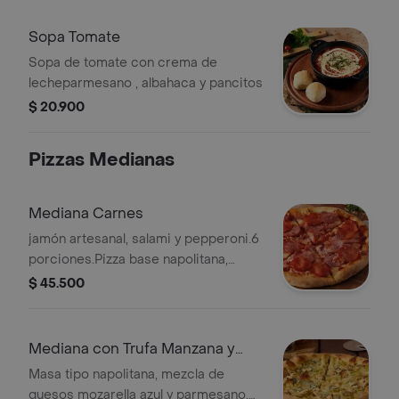
Sopa Tomate
Sopa de tomate con crema de
lecheparmesano , albahaca y pancitos
$ 20.900
Pizzas Medianas
Mediana Carnes
jamón artesanal, salami y pepperoni.6
porciones.Pizza base napolitana,
tocineta, mozzarella,
$ 45.500
Mediana con Trufa Manzana y
Tres Quesos
Masa tipo napolitana, mezcla de
quesos mozarella azul y parmesano,