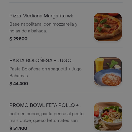
Pizza Mediana Margarita wk
Base napolitana, con mozzarella y
hojas de albahaca.
$ 29.500
PASTA BOLOÑESA + JUGO
BAHAMAS
Pasta Boloñesa en spaguetti + Jugo
Bahamas
$ 44.400
PROMO BOWL FETA POLLO +
SODA
pollo en cubos, pasta penne al pesto,
maíz dulce, queso fettomates san
marzano y aguacate; sobre variedad
$ 51.400