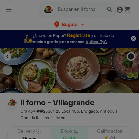
Bogotá
Regístrate
¿Nuevo en Rappi?
y disfruta de
envíos gratis por semanas
Aplican TyC
il forno - Villagrande
Cra 43A ##25Sur-25 Local 106, Envigado, Antioquia
Comida Italiana - il forno
Delivery
Envío
Calificación
Gratis
4.1
35 min