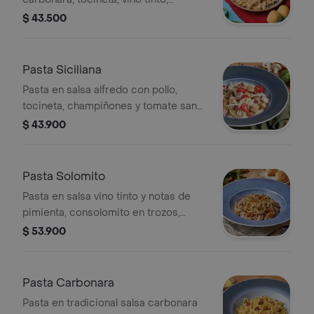
parmesano y pancitos Il Forno.
$ 43.500
Pasta Siciliana
Pasta en salsa alfredo con pollo,
tocineta, champiñones y tomate san
marzano.
$ 43.900
Pasta Solomito
Pasta en salsa vino tinto y notas de
pimienta, consolomito en trozos,
tocineta, cebolla caramelizaday
$ 53.900
champiñones; finalizada con cilantro.
Pasta Carbonara
Pasta en tradicional salsa carbonara