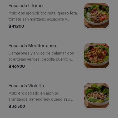
Ensalada Il forno
Pollo con ajonjolí, tocineta, queso feta,
tomate san marzano, aguacate y
champiñones con balsámico,sobre
$ 41.900
lechuga cogollo europeo y vinagreta
campiña.
Ensalada Mediterranea
Camarones y anillos de calamar con
aceitunas verdes, cebolla puerro y
tomates san marzano; sobre lechuga
$ 46.900
cogollo europeo en vinagreta
mediterránea.
Ensalada Violetta
Pollo encostrado en ajonjolí,
arándanos, almendrasy queso azul;
sobre lechuga cogollo europeo en
$ 36.500
vinagreta miel mostaza y con salsa
frutos rojos.