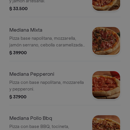
y jamón artesanal.
$ 33.500
Mediana Mixta
Pizza base napolitana, mozzarella,
jamón serrano, cebolla caramelizada y
champiñones. 6 porciones.
$ 39.900
Mediana Pepperoni
Pizza con base napolitana, mozzarella
y pepperoni.
$ 37.900
Mediana Pollo Bbq
Pizza con base BBQ, tocineta,