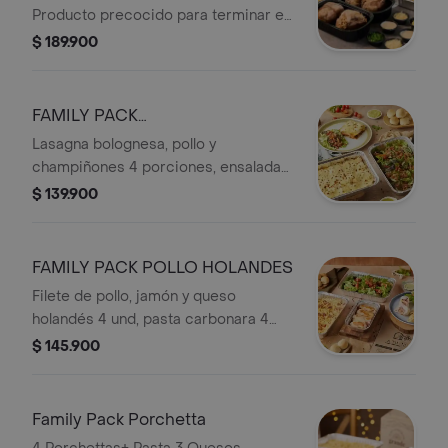
Producto precocido para terminar en
casa(Horno,Air Frier)
$ 189.900
FAMILY PACK
LASAÑA+ENSALADA
Lasagna bolognesa, pollo y
champiñones 4 porciones, ensalada
de la casa 4 porciones, pancitos 8
$ 139.900
und.Con mantequilla de ajo.
FAMILY PACK POLLO HOLANDES
Filete de pollo, jamón y queso
holandés 4 und, pasta carbonara 4
porciones, ensalada 4 porciones,
$ 145.900
pancitos 8 und.
Family Pack Porchetta