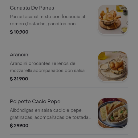
Canasta De Panes
Pan artesanal mixto con focaccia al
romero,Tostadas, pancitos con
mantequilla de ajo.
$ 10.900
Arancini
Arancini crocantes rellenos de
mozzarella,acompañados con salsa
tártara.
$ 31.900
Polpette Cacio Pepe
Albóndigas en salsa cacio e pepe,
gratinadas, acompañadas de tostadas
de pan en mantequilla de ajo.
$ 29.900