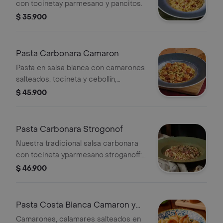
con tocinetay parmesano y pancitos.
$ 35.900
Pasta Carbonara Camaron
Pasta en salsa blanca con camarones
salteados, tocineta y cebollín,
acompañada de parmesano y
$ 45.900
pancitos.
Pasta Carbonara Strogonof
Nuestra tradicional salsa carbonara
con tocineta yparmesano.stroganoff:
solomito en cocción lenta con
$ 46.900
champiñones aromatizados con finas
hierbas.
Pasta Costa Bianca Camaron y
Calamar
Camarones, calamares salteados en