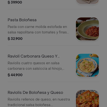
$ 39.900
Pasta Boloñesa
Pasta con carne molida estofada en
salsa napolitana con tomates y finas
hierbas
$ 32.900
Ravioli Carbonara Queso Y
salsiccia
Raviolis cuatro quesos en salsa
carbonara con salsiccia al hinojo,
tocineta, parmesano, albahaca y
$ 44.900
pancitos Il Forno.
Raviolis De Boloñesa y Queso
Raviolis rellenos de queso, en nuestra
tradicional salsa boloñesa.