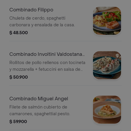
Combinado Filippo
Chuleta de cerdo, spaghetti
carbonara y ensalada de la casa.
$ 48.500
Combinado Involtini Valdostana
Pollo
Rollitos de pollo rellenos con tocineta
y mozzarella + fetuccini en salsa de
champiñones.
$ 50.900
Combinado Miguel Angel
Filete de salmón cubierto de
camarones, spaghettial pesto.
$ 59.900