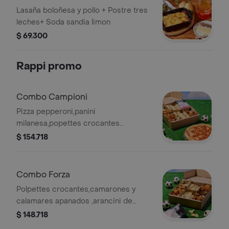
LECHES+SODA
Lasaña boloñesa y pollo + Postre tres
leches+ Soda sandia limon
$ 69.300
Rappi promo
Combo Campioni
Pizza pepperoni,panini
milanesa,popettes crocantes
,camarones y calamares
$ 154.718
apanados,papas monte rojo, salsa
tártara
Combo Forza
Polpettes crocantes,camarones y
calamares apanados ,arancini de
mozarella,panini milanesa,papas
$ 148.718
monterojo, salasa tártara