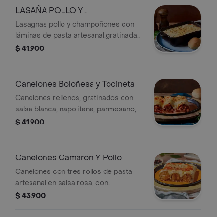
LASAÑA POLLO Y
CHAMPIÑONES
Lasagnas pollo y champoñones con
láminas de pasta artesanal,gratinadas
con mozzarella y parmesano.
$ 41.900
Canelones Boloñesa y Tocineta
Canelones rellenos, gratinados con
salsa blanca, napolitana, parmesano,
jamón artesanal, tocineta yqueso
$ 41.900
mozzarella
Canelones Camaron Y Pollo
Canelones con tres rollos de pasta
artesanal en salsa rosa, con
camarones, pollo y queso crema,
$ 43.900
gratinados con salsa blanca,
napolitana y parmesano.