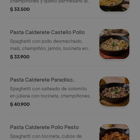
champiñones y queso parmesano al
horno. Acompañada con 2 pancitos
$ 33.500
Pasta Calderete Castello Pollo
Spaghetti con pollo desmechado,
maíz, champiñón, jamón, tocineta en
salsa de champiñón y salsa alfredo
$ 33.900
Pasta Calderete Paradiso
Solomito
Spaghetti con salteado de solomito
en juliana con tocineta, champiñones,
salsa de queso azul y salsa blanca.
$ 40.900
Pasta Calderete Pollo Pesto
Spaghetti con tocineta, cubos de