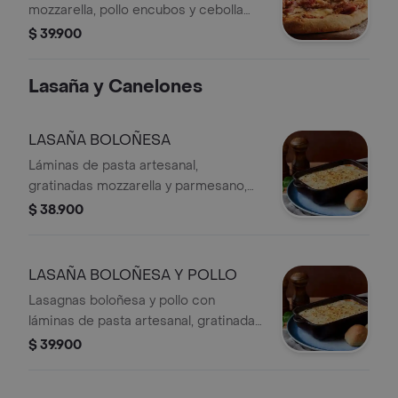
mozzarella, pollo encubos y cebolla
caramelizada.
$ 39.900
Lasaña y Canelones
LASAÑA BOLOÑESA
Láminas de pasta artesanal,
gratinadas mozzarella y parmesano,
rellenas con carne en cocción lenta,
$ 38.900
estofada en salsa napolitana, cocida
con pomodoro y finas hierbas.
LASAÑA BOLOÑESA Y POLLO
Lasagnas boloñesa y pollo con
láminas de pasta artesanal, gratinadas
con mozzarella y parmesano.
$ 39.900