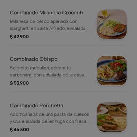
Combinado Milanesa Crocanti
Milanesa de cerdo apanada con
spaghetti en salsa Alfredo, ensalada
César, parmesano y crutones.
$ 42.900
Combinado Obispo
Solomito medallón, spaghetti
carbonara, con ensalada de la casa.
$ 53.900
Combinado Porchetta
Acompañada de una pasta de quesos
y una ensalada de lechuga con fresas
y reducción balsámica. Elige entre
$ 46.500
salsa pesto o pesto rojo.