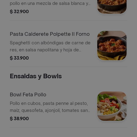
pollo en una mezcla de salsa blanca y
salsa napolitana y toques de salsa
$ 32.900
pesto
Pasta Calderete Polpette Il Forno
Spaghetti con albóndigas de carne de
res, en salsa napolitana y hoja de
albahaca
$ 33.900
Ensaldas y Bowls
Bowl Feta Pollo
Pollo en cubos, pasta penne al pesto,
maíz, quesofeta, ajonjolí, tomates san
marzano y aguacate; sobre lechuga
$ 38.900
cogollo europeo con vinagreta
campiña.