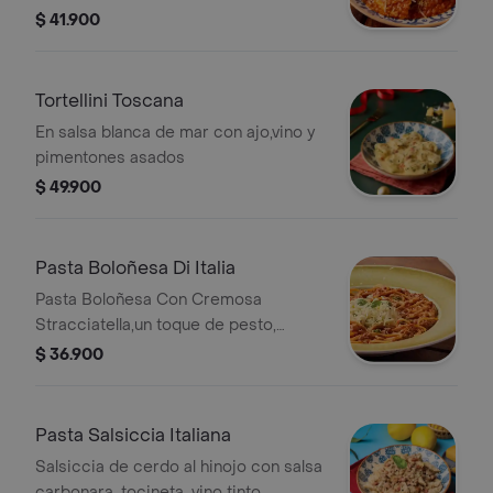
Acompañado de pancitos Il Forno.
$ 41.900
Tortellini Toscana
En salsa blanca de mar con ajo,vino y
pimentones asados
$ 49.900
Pasta Boloñesa Di Italia
Pasta Boloñesa Con Cremosa
Stracciatella,un toque de pesto,
Queso parmesano y pancitos
$ 36.900
artesanales
Pasta Salsiccia Italiana
Salsiccia de cerdo al hinojo con salsa
carbonara, tocineta, vino tinto,