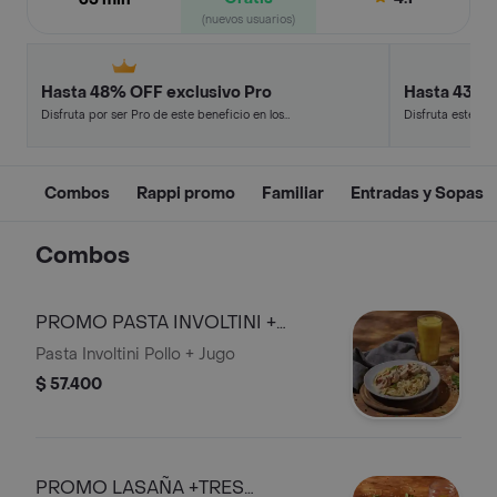
(nuevos usuarios)
Hasta 48% OFF exclusivo Pro
Hasta 43% 
Disfruta por ser Pro de este beneficio en los
Disfruta este de
restaurantes y tiendas más top.
en minutos.
Combos
Rappi promo
Familiar
Entradas y Sopas
Combos
PROMO PASTA INVOLTINI +
JUGO
Pasta Involtini Pollo + Jugo
$ 57.400
PROMO LASAÑA +TRES