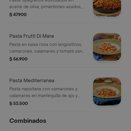
Pasta Spaghettis Rostizados en
aceite de oliva, pimentones asados,
camarones y un langostino, con salsa
$ 47.900
bisqué y salsa a base de tomate.
Pasta Frutti Di Mare
Pasta en salsa rosa con langostinos,
camarones, calamares y tomate san
marzano.
$ 56.900
Pasta Mediterranea
Pasta napoitana con camarones y
calamares en mantequilla de ajo y
vino blanco; con cebolla caramelizada,
$ 53.500
tomate en cubos y cilantro.
Combinados