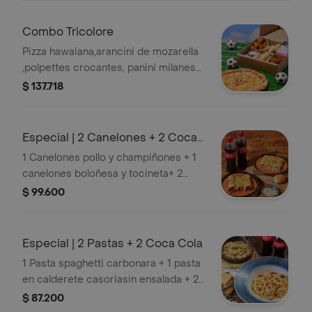
Combo Tricolore
Pizza hawaiana,arancini de mozarella
,polpettes crocantes, panini milanesa
,papas monte rojo,salasa tártara.
$ 137.718
Especial | 2 Canelones + 2 Coca
Cola
1 Canelones pollo y champiñones + 1
canelones boloñesa y tocineta+ 2
coca cola personal 400ml.
$ 99.600
Especial | 2 Pastas + 2 Coca Cola
1 Pasta spaghetti carbonara + 1 pasta
en calderete casoriasin ensalada + 2
coca cola personal 400ml
$ 87.200