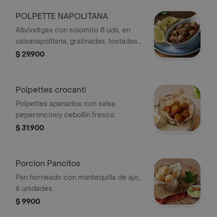
POLPETTE NAPOLITANA
Albóndigas con solomito 8 uds, en
salsanapolitana, gratinadas, tostadas
de panen mantequilla de ajo.
$ 29.900
Polpettes crocanti
Polpettes apanados con salsa
peperoncinoy cebollin fresco.
$ 31.900
Porcion Pancitos
Pan horneado con mantequilla de ajo,
6 unidades.
$ 9900