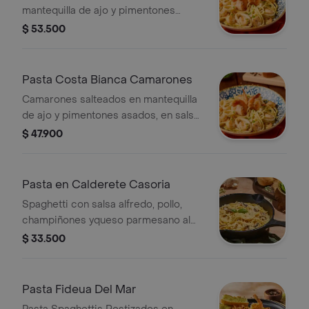
mantequilla de ajo y pimentones
asados, en salsa alfredo y vino blanco
$ 53.500
Pasta Costa Bianca Camarones
Camarones salteados en mantequilla
de ajo y pimentones asados, en salsa
alfredo y vino blanco
$ 47.900
Pasta en Calderete Casoria
Spaghetti con salsa alfredo, pollo,
champiñones yqueso parmesano al
horno. acompañada con un pancito.
$ 33.500
Pasta Fideua Del Mar