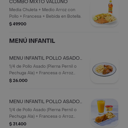
COMBO MIXTO VALLUNO
Media Chuleta + Medio Arroz con
Pollo + Francesa + Bebida en Botella.
$ 49.900
MENÚ INFANTIL
MENU INFANTIL POLLO ASADO
SOLO
1/4 de Pollo Asado (Pierna Pernil o
Pechuga Ala) + Francesa o Arroz
Blanco + Jugo 16 onzas (Mora o
$ 26.000
Mango).
MENU INFANTIL POLLO ASADO
CON HELADO
1/4 de Pollo Asado (Pierna Pernil o
Pechuga Ala) + Francesa o Arroz
Blanco + Jugo 16 onzas (Mora o
$ 31.400