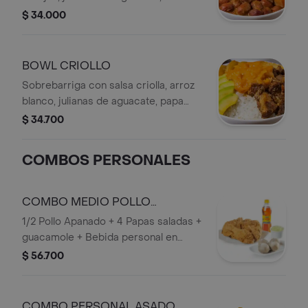
chicharrón crocante, cubos de
$ 34.000
plátano maduro, con bebida personal.
BOWL CRIOLLO
Sobrebarriga con salsa criolla, arroz
blanco, julianas de aguacate, papa
artesanal y bebida personal.
$ 34.700
COMBOS PERSONALES
COMBO MEDIO POLLO
APANADO
1/2 Pollo Apanado + 4 Papas saladas +
guacamole + Bebida personal en
Botella.
$ 56.700
COMBO PERSONAL ASADO