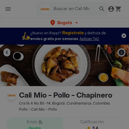
Bogotá
Regístrate
¿Nuevo en Rappi?
y disfruta de
envíos gratis por semanas
Aplican TyC
Cali Mio - Pollo - Chapinero
Cra.16 A No.85 -14, Bogotá, Cundinamarca, Colombia.
Pollo - Cali Mio - Pollo
Envío
Calificación
Gratis
3.4