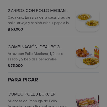
2 ARROZ CON POLLO MEDIANO
OFERTA
Cada uno: En salsa de la casa, tiras de
pollo, arveja y habichuelas + papa a la
francesa.
$ 63.000
COMBINACIÓN IDEAL BOG
OFERTA
Arroz con Pollo Mediano, 1/2 pollo
asado y 2 bebidas personales
$ 73.000
PARA PICAR
COMBO POLLO BURGER
Milanesa de Pechuga de Pollo
Apanada, queso tipo sabana, salsa de