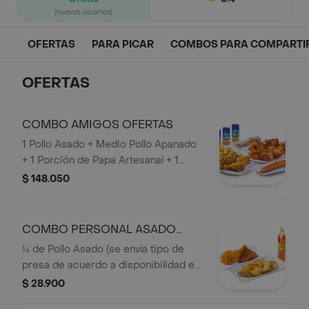
(nuevos usuarios)
OFERTAS
PARA PICAR
COMBOS PARA COMPARTI
OFERTAS
COMBO AMIGOS OFERTAS
1 Pollo Asado + Medio Pollo Apanado
+ 1 Porción de Papa Artesanal + 1
Porcion de Papa Salada + 1 Plátano
$ 148.050
Maduro + 3 Refajos
COMBO PERSONAL ASADO
OFERTA
¼ de Pollo Asado (se envía tipo de
presa de acuerdo a disponibilidad en
punto de venta),1 Acompañamiento
$ 28.900
(Papa Artesanal o Dos papas Saladas),