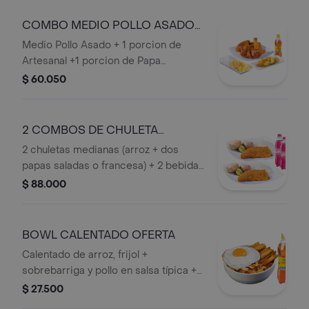
1 Bebida Personal
COMBO MEDIO POLLO ASADO
OFERTA
Medio Pollo Asado + 1 porcion de
Artesanal +1 porcion de Papa
Francesa + 1 Bebida Personal.
$ 60.050
2 COMBOS DE CHULETA
MEDIANA OFERTA
2 chuletas medianas (arroz + dos
papas saladas o francesa) + 2 bebidas
personales.
$ 88.000
BOWL CALENTADO OFERTA
Calentado de arroz, frijol +
sobrebarriga y pollo en salsa típica +
papa artesanal + huevo frito + bebida
$ 27.500
personal