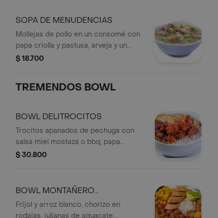
Porción de arroz blanco LBR + Bebida
personal en botella.
SOPA DE MENUDENCIAS
Mollejas de pollo en un consomé con
papa criolla y pastusa, arveja y un
toque de cilantro.
$ 18.700
TREMENDOS BOWL
BOWL DELITROCITOS
Trocitos apanados de pechuga con
salsa miel mostaza o bbq, papa
artesanal, frijol y arroz blanco, con
$ 30.800
bebida personal.
BOWL MONTAÑERO
AGREGADOR
Frijol y arroz blanco, chorizo en
rodajas, julianas de aguacate,