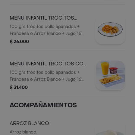
Mango) + Vaso de Helado San
Jerónimo.
MENU INFANTIL TROCITOS
SOLO
100 grs trocitos pollo apanados +
Francesa o Arroz Blanco + Jugo 16
onzas (Mora o Mango).
$ 26.000
MENU INFANTIL TROCITOS CON
HELADO
100 grs trocitos pollo apanados +
Francesa o Arroz Blanco + Jugo 16
onzas (Mora o Mango) + + Vaso de
$ 31.400
Helado San Jerónimo.
ACOMPAÑAMIENTOS
ARROZ BLANCO
Arroz blanco.