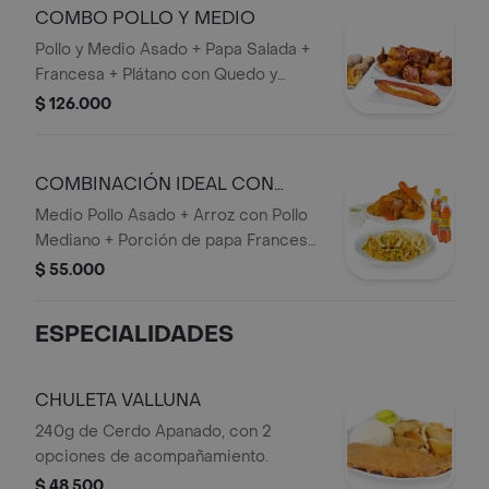
COMBO POLLO Y MEDIO
Pollo y Medio Asado + Papa Salada +
Francesa + Plátano con Quedo y
Bocadillo + 1 bebida 1,5 lts.
$ 126.000
COMBINACIÓN IDEAL CON
ARROZ CON POLLO
Medio Pollo Asado + Arroz con Pollo
Mediano + Porción de papa Francesa
+ 2 bebidas personales.
$ 55.000
ESPECIALIDADES
CHULETA VALLUNA
240g de Cerdo Apanado, con 2
opciones de acompañamiento.
$ 48.500