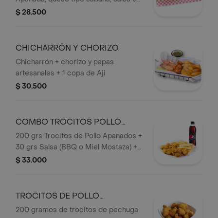
la casa en Pan de Papa, acompañado
$ 28.500
de papas artesanales y bebida
persona.
CHICHARRÓN Y CHORIZO
Chicharrón + chorizo y papas
artesanales + 1 copa de Aji
$ 30.500
COMBO TROCITOS POLLO
APANADOS
200 grs Trocitos de Pollo Apanados +
30 grs Salsa (BBQ o Miel Mostaza) +
Francesa o Papa Artesanal+ Bebida
$ 33.000
personal en botella.
TROCITOS DE POLLO
APANADOS
200 gramos de trocitos de pechuga