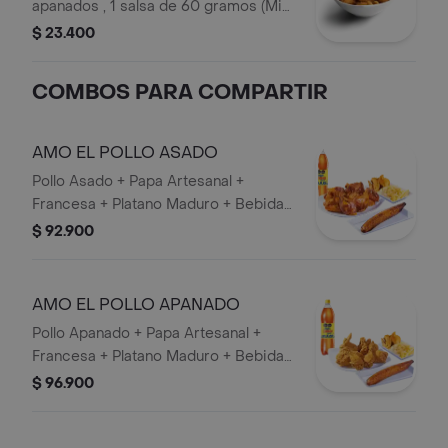
apanados , 1 salsa de 60 gramos (Miel
mostaza o BBQ).
$ 23.400
COMBOS PARA COMPARTIR
AMO EL POLLO ASADO
Pollo Asado + Papa Artesanal +
Francesa + Platano Maduro + Bebida
1,5 lts.
$ 92.900
AMO EL POLLO APANADO
Pollo Apanado + Papa Artesanal +
Francesa + Platano Maduro + Bebida
1,5 lts.
$ 96.900