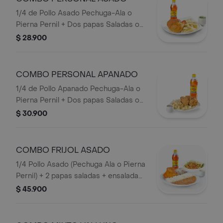
1/4 de Pollo Asado Pechuga-Ala o
Pierna Pernil + Dos papas Saladas o
Francesa o Papa Artesanal + Bebida
$ 28.900
personal en Botella.
COMBO PERSONAL APANADO
1/4 de Pollo Apanado Pechuga-Ala o
Pierna Pernil + Dos papas Saladas o
Francesa o papa Artesanal + Bebida
$ 30.900
Botella.
COMBO FRIJOL ASADO
1/4 Pollo Asado (Pechuga Ala o Pierna
Pernil) + 2 papas saladas + ensalada
caribe mediana + arroz + frijol+
$ 45.900
Bebida en Botella.