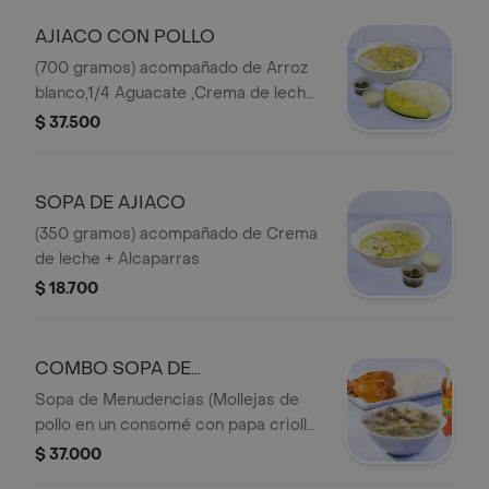
AJIACO CON POLLO
(700 gramos) acompañado de Arroz
blanco,1/4 Aguacate ,Crema de leche,
Alcaparras
$ 37.500
SOPA DE AJIACO
(350 gramos) acompañado de Crema
de leche + Alcaparras
$ 18.700
COMBO SOPA DE
MENUDENCIAS
Sopa de Menudencias (Mollejas de
pollo en un consomé con papa criolla
y pastusa + arveja y un toque de
$ 37.000
cilantro) + 1/4 de Pollo Asado + 1