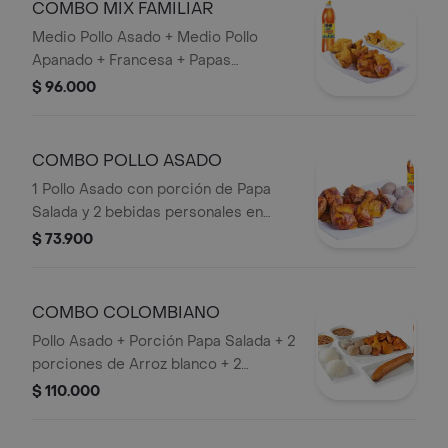
COMBO MIX FAMILIAR
Medio Pollo Asado + Medio Pollo
Apanado + Francesa + Papas
Artesanales + Bebida 1,5 lts.
$ 96.000
COMBO POLLO ASADO
1 Pollo Asado con porción de Papa
Salada y 2 bebidas personales en
Botella.
$ 73.900
COMBO COLOMBIANO
Pollo Asado + Porción Papa Salada + 2
porciones de Arroz blanco + 2
porciones de frijol + plátano Maduro +
$ 110.000
Bebida 1,5 lts.