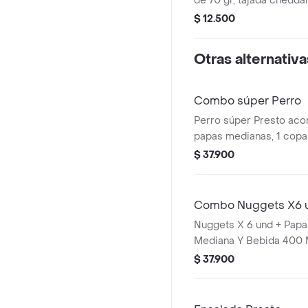
de 70 gr, tajada cheddar,
cebolla, salsa de tomate
$ 12.500
Otras alternativa
Combo súper Perro
Perro súper Presto ac
papas medianas, 1 copa 
bebida de 400 ml
$ 37.900
Combo Nuggets X6 
Nuggets X 6 und + Papa
Mediana Y Bebida 400 
$ 37.900