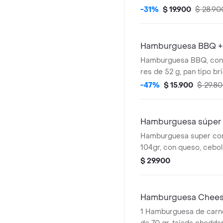
bebida pet de 400 ml.
-31%
$ 19.900
$ 28.90
Hamburguesa BBQ + 
Hamburguesa BBQ, con 
res de 52 g, pan tipo br
queso cheddar, tomate, 
-47%
$ 15.900
$ 29.8
con salsa bbq y salsa p
pet 400 ml
Hamburguesa súper 
Hamburguesa super con
104gr, con queso, ceboll
lechuga, salsa presto y 
$ 29.900
Hamburguesa Chee
1 Hamburguesa de carne