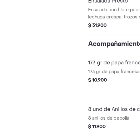
Ensalada Presto
Ensalada con filete pec
lechuga crespa, trozos 
queso mozzarella, cha
$ 31.900
salteados a la plancha,
aderezo césar.
Acompañamient
173 gr de papa franc
173 gr de papa francesa
$ 10.900
8 und de Anillos de 
8 anillos de cebolla
$ 11.900