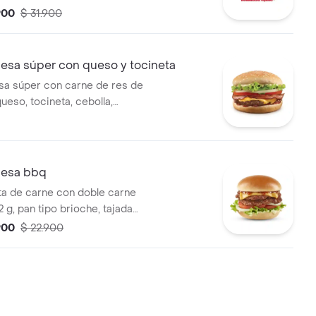
cebolla, salsa de tomate y salsa
900
$ 31.900
ompañadas de 1 bebida 400
sa súper con queso y tocineta
a súper con carne de res de
ueso, tocineta, cebolla,
uga, salsa presto y salsa de
esa bbq
a de carne con doble carne
 g, pan tipo brioche, tajada
eddar, tomate, cebolla y
900
$ 22.900
 salsa BBQ y salsa Presto.