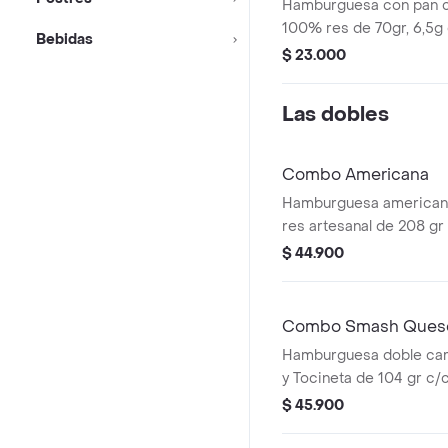
Hamburguesa con pan co
100% res de 70gr, 6,5g
Bebidas
cheddar, crujientes anil
$ 23.000
tocineta, lechuga, tomat
tomate.
Las dobles
Combo Americana
Hamburguesa americana
res artesanal de 208 gr 
con papas medianas, 1 
$ 44.900
presto y bebida 400 ml.
Combo Smash Queso
Hamburguesa doble ca
y Tocineta de 104 gr c/
acompañada con papas
$ 45.900
bebida pet de 400 ml