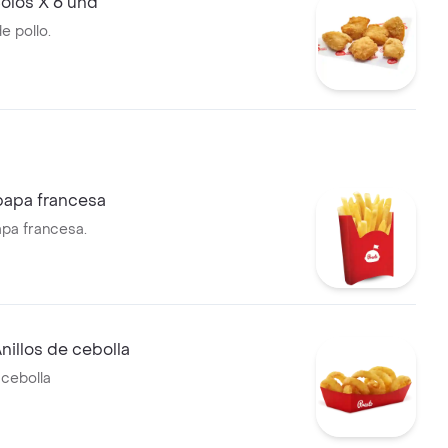
olos X 6 und
e pollo.
papa francesa
apa francesa.
nillos de cebolla
 cebolla