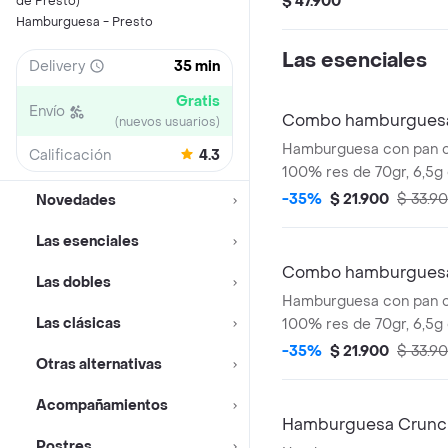
$ 47.900
de Presto)
ahumada combinada con
Hamburguesa - Presto
de cebolla, tomate y le
Las esenciales
Delivery
35 min
brioche.
Gratis
Envío
Combo hamburguesa
(nuevos usuarios)
Hamburguesa con pan co
Calificación
4.3
100% res de 70gr, 6,5g
cheddar, salsa de tomat
-35%
$ 21.900
$ 33.9
Novedades
los clásicos pepinillos,
Las esenciales
de cebolla. Acompañad
pequeñas, una copa de 
Combo hamburguesa
Las dobles
bebida de 400ml.
Hamburguesa con pan co
Las clásicas
100% res de 70gr, 6,5g
cheddar, con dos tipos 
-35%
$ 21.900
$ 33.9
Otras alternativas
caramelizada y crujiente
tradicional salsa Pres
Acompañamientos
papas pequeñas, una co
Hamburguesa Crunc
Presto y bebida de 400
Postres