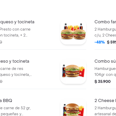
queso y tocineta
Combo fam
Presto con carne
2 Hamburgu
n tocineta, + 2
c/u, 2 Chee
idas pet 400ml.
grandes y 
00
-48%
$ 59
so y tocineta
Combo súp
carne de res
Hamburgues
queso y tocineta,
104gr con q
de salsa Presto y
de salsa Pr
00
$ 35.900
a BBQ
2 Cheese 
 carne de 52 gr,
2 Hamburgu
 pequeñas y
artesanal de