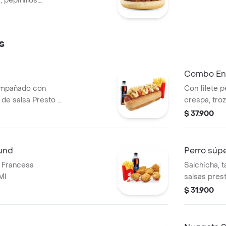
 pepinillos,
 y salsa mostaza.
s
Combo Ens
ompañado con
Con filete 
de salsa Presto y
crespa, tro
mozzarella,
$ 37.900
plancha, hu
Bebida de 
und
Perro súpe
 Francesa
Salchicha, 
Ml
salsas prest
cebolla y p
$ 31.900