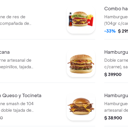
Combo ham
ne de res de
Hamburgues
 acompañada de
(104gr c/ca
 copa de salsa
tomate, lech
-33%
$ 29
l.
tomate, 1 p
400.
cana
Hamburgu
ne artesanal de
Doble carne
epinillos, tajada
c/carne), sa
dar, tocineta en
cheddar, ceb
$ 39.900
y tocineta.
Queso y Tocineta
Hamburgue
ne smash de 104
Hamburgues
 doble tajada de
artesanal d
orción de
doble queso
00
$ 38.900
o cheddar y salsa
salsa presto