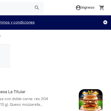
Ingreso
minos y condiciones
o
sa La Titular
 con doble carne: res (104
113 g). Queso mozzarella,
alsa Master de Bary: mayonesa