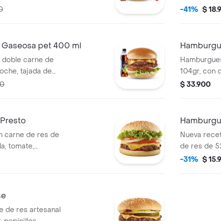
pepinillos, 
0
-41%
$ 18.
mostaza ac
ml.
Gaseosa pet 400 ml
Hamburgue
doble carne de
Hamburgues
ioche, tajada de
104gr, con q
cebolla y lechuga
tomate, lech
00
$ 33.900
resto.+ Gaseosa
tomate
Presto
Hamburgu
 carne de res de
Nueva recet
a, tomate,
de res de 52
salsa de tomate.
de queso ch
-31%
$ 15.
lechuga con
se
 de res artesanal