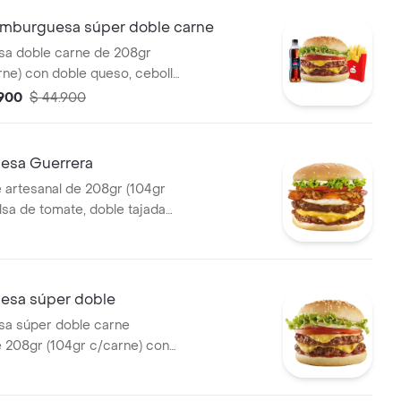
burguesa súper doble carne
a doble carne de 208gr
rne) con doble queso, cebolla,
uga, salsa presto y de
.900
$ 44.900
apas medianas, 1 gaseosa
esa Guerrera
 artesanal de 208gr (104gr
lsa de tomate, doble tajada
olla grillé, tomate, huevo frito
sa súper doble
a súper doble carne
e 208gr (104gr c/carne) con
, cebolla, tomate, lechuga,
 y salsa de tomate.