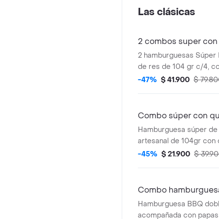
BBQ.
Las clásicas
2 combos super con 
2 hamburguesas Súper 
de res de 104 gr c/4, co
papas pequeñas y 2 beb
-47%
$ 41.900
$ 79.8
Combo súper con que
Hamburguesa súper de 
artesanal de 104gr con 
papas pequeñas, 1 copa 
-45%
$ 21.900
$ 39.9
gaseosa.
Combo hamburgues
Hamburguesa BBQ doble
acompañada con papas