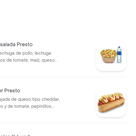
alada Presto
pechuga de pollo, lechuga
zos de tomate, maíz, queso
 champiñones salteados a la
evo cocido y aderezo césar, 1
400 ml
r Presto
tajada de queso tipo cheddar,
o y de tomate, pepinillos,
apa perro