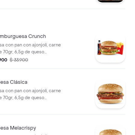
mbinada con mostaza. Anillos
 tomate y lechuga crespa, pan
mburguesa Crunch
 con pan con ajonjolí, carne
 70gr, 6,5g de queso
jientes anillos de cebolla,
.900
$ 33.900
chuga, tomate y salsa de
ompañada con papas
na copa de salsa Presto y
sa Clásica
400ml.
 con pan con ajonjolí, carne
 70gr, 6,5g de queso
lsa de tomate y mostaza, con
 pepinillos, tomate y cuadritos
esa Melacrispy