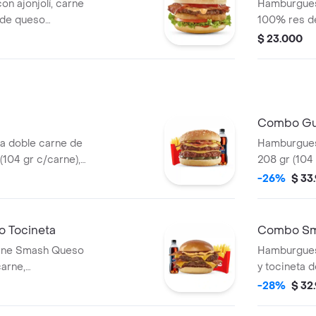
n ajonjolí, carne
Hamburguesa
 de queso
100% res de
los de cebolla,
cheddar, co
$ 23.000
e y salsa de
caramelizada
tradicional 
Combo Gu
 doble carne de
Hamburgues
(104 gr c/carne),
208 gr (104 
copa de salsa
tomate, dob
-26%
$ 33
grillé, tomat
papas media
bebida 400
 Tocineta
Combo Sm
rne Smash Queso
Hamburgues
carne,
y tocineta d
 medianas y
acompañada
-28%
$ 32
bebida pet 