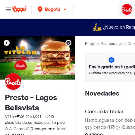
Bogotá
¿Nuevo en Rap
Rappi
Restaurantes a Dom
Envío gratis en tu ped
Disfruta este descuento en tu 
en minutos.
Novedades
Presto - Lagos
Bellavista
Combo la Titular
Cra 27#29-145 Local FC412
Hamburguesa con doble 
plazoleta de comidas cuarto piso
g) y cerdo (113 g). Ques
C.C. Caracolí (Recoger en el local
tocineta, salsa Master 