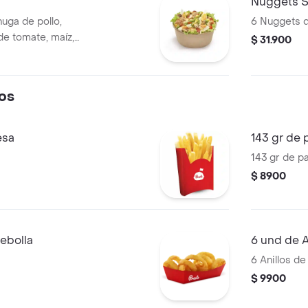
Nuggets S
huga de pollo,
6 Nuggets d
de tomate, maíz,
$ 31.900
mpiñones
 huevo cocido y
os
esa
143 gr de 
143 gr de p
$ 8900
cebolla
6 und de A
6 Anillos de
$ 9900