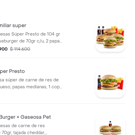
iliar super
esas Súper Presto de 104 gr
seburger de 70gr c/u, 2 papas
2 gaseosas 400 ml
.900
$ 114.600
er Presto
a súper de carne de res de
ueso, papas medianas, 1 copa
esto y gaseosa 400 ml.
Burger + Gaseosa Pet
esas de carne de res
 70gr, tajada cheddar,