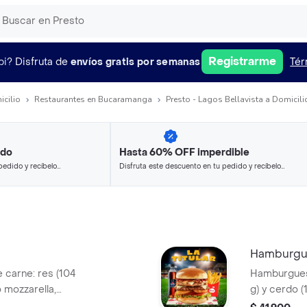
Registrarme
pi?
Disfruta de
envíos gratis por semanas
Tér
icilio
Restaurantes en Bucaramanga
Presto - Lagos Bellavista a Domicili
ido
Hasta 60% OFF imperdible
pedido y recíbelo
Disfruta este descuento en tu pedido y recíbelo
en minutos.
Hamburgue
carne: res (104
Hamburguesa
o mozzarella,
g) y cerdo (
de Bary: mayonesa
tocineta, s