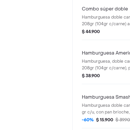
Combo súper doble
Hamburguesa doble car
208gr (104gr c/carne)
unas papas medianas, 1
$ 44.900
presto y 1 bebida 400 m
Hamburguesa Ameri
Hamburguesa, doble car
208gr (104gr c/carne), p
cheddar y aderezo ched
$ 38.900
tiras y mostaza
Hamburguesa Smash 
Hamburguesa doble car
gr c/u, con pan brioche,
queso cheddar, doble p
-60%
$ 15.900
$ 39.9
tocineta, salsa de ques