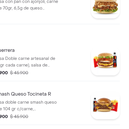
 con pan con ajonjolí, carne
 70gr, 6,5g de queso
n dos tipos de cebolla:
 y crujiente, lechuga y la
salsa Presto.
errera
a Doble carne artesanal de
gr cada carne), salsa de
le tajada cheddar, cebolla
.900
$ 45.900
e, huevo frito y tocineta,
na, 1 copa de salsa Presto y
 ml
ash Queso Tocineta R
a doble carne smash queso
e 104 gr c/carne,
 con papas medianas y
.900
$ 45.900
de 400 ml