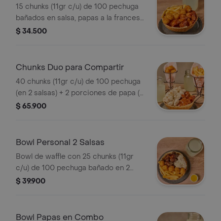
15 chunks (11gr c/u) de 100 pechuga
bañados en salsa, papas a la francesa
y 5 quesitos apanados
$ 34.500
Chunks Duo para Compartir
40 chunks (11gr c/u) de 100 pechuga
(en 2 salsas) + 2 porciones de papa (o
papas y quesitos por valor extra)
$ 65.900
Bowl Personal 2 Salsas
Bowl de waffle con 25 chunks (11gr
c/u) de 100 pechuga bañado en 2
salsas acompañados de papas a la
$ 39.900
francesa y 5 quesitos fritos
Bowl Papas en Combo