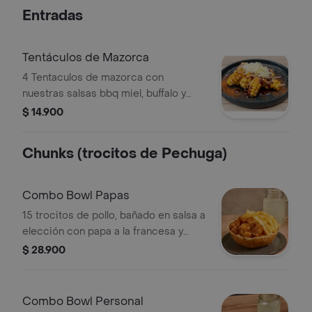
Entradas
Tentáculos de Mazorca
4 Tentaculos de mazorca con
nuestras salsas bbq miel, buffalo y
queso .
$ 14.900
Chunks (trocitos de Pechuga)
Combo Bowl Papas
15 trocitos de pollo, bañado en salsa a
elección con papa a la francesa y
bebida a elección sin canasta de
$ 28.900
waffle.
Combo Bowl Personal