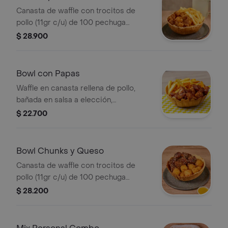
Canasta de waffle con trocitos de
pollo (11gr c/u) de 100 pechuga
bañado en salsa a elección con papa
$ 28.900
a la francesa
Bowl con Papas
Waffle en canasta rellena de pollo,
bañada en salsa a elección,
acompañado de papas a la francesa .
$ 22.700
Bowl Chunks y Queso
Canasta de waffle con trocitos de
pollo (11gr c/u) de 100 pechuga
bañado en salsa a elección con de 10
$ 28.200
quesitos apanados .