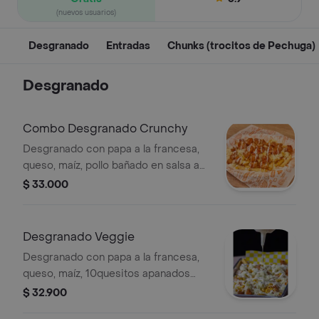
(nuevos usuarios)
Desgranado
Entradas
Chunks (trocitos de Pechuga)
Desgranado
Combo Desgranado Crunchy
Desgranado con papa a la francesa,
queso, maíz, pollo bañado en salsa a
elección y salsa tártara por encima
$ 33.000
Desgranado Veggie
Desgranado con papa a la francesa,
queso, maíz, 10quesitos apanados
bañados en salsa a elección y salsa
$ 32.900
tártara