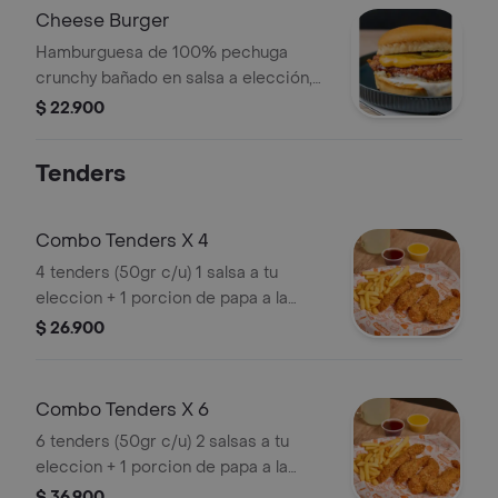
Cheese Burger
Hamburguesa de 100% pechuga
crunchy bañado en salsa a elección,
queso doble crema y pepinillos.
$ 22.900
Tenders
Combo Tenders X 4
4 tenders (50gr c/u) 1 salsa a tu
eleccion + 1 porcion de papa a la
francesa
$ 26.900
Combo Tenders X 6
6 tenders (50gr c/u) 2 salsas a tu
eleccion + 1 porcion de papa a la
francesa
$ 36.900