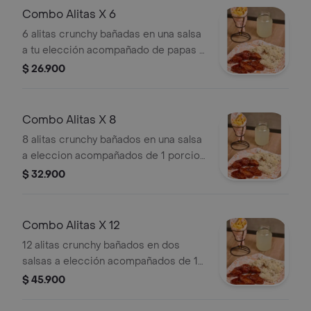
Combo Alitas X 6
6 alitas crunchy bañadas en una salsa
a tu elección acompañado de papas a
la francesa
$ 26.900
Combo Alitas X 8
8 alitas crunchy bañados en una salsa
a eleccion acompañados de 1 porcion
de papas a la francesa
$ 32.900
Combo Alitas X 12
12 alitas crunchy bañados en dos
salsas a elección acompañados de 1
porción de papas a la francesa
$ 45.900