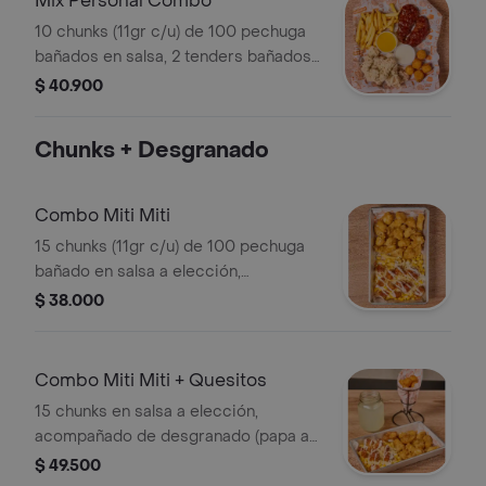
Mix Personal Combo
10 chunks (11gr c/u) de 100 pechuga
bañados en salsa, 2 tenders bañados
en salsa, 5 quesitos fritos, papas a la
$ 40.900
francesa, 2 salsas para dipear
Chunks + Desgranado
Combo Miti Miti
15 chunks (11gr c/u) de 100 pechuga
bañado en salsa a elección,
acompañado de desgranado (papa a
$ 38.000
la francesa, 5 chunks cortados a la
mitad bañados en otra salsa, maíz,
queso rallado y salsa tártara)
Combo Miti Miti + Quesitos
15 chunks en salsa a elección,
acompañado de desgranado (papa a
la francesa, 5 chunks cortados a la
$ 49.500