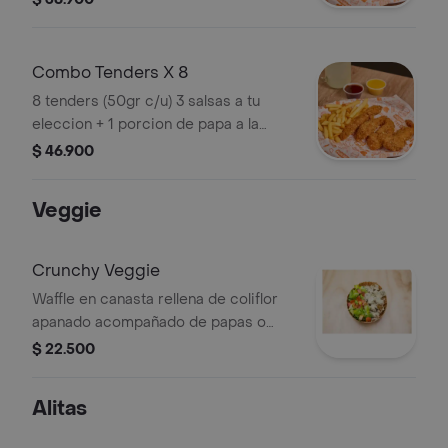
Combo Tenders X 8
8 tenders (50gr c/u) 3 salsas a tu
eleccion + 1 porcion de papa a la
francesa
$ 46.900
Veggie
Crunchy Veggie
Waffle en canasta rellena de coliflor
apanado acompañado de papas o
ensalada.
$ 22.500
Alitas