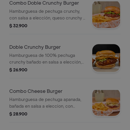
Combo Doble Crunchy Burger
Hamburguesa de pechuga crunchy,
con salsa a elección, queso crunchy y
lechuga acompañado de papas a la
$ 32.900
francesa
Doble Crunchy Burger
Hamburguesa de 100% pechuga
crunchy bañado en salsa a elección,
queso crunchy y lechuga.
$ 26.900
Combo Cheese Burger
Hamburguesa de pechuga apanada,
bañada en salsa a eleccion, con
queso y lechuga, acompañada de
$ 28.900
papas a la francesa