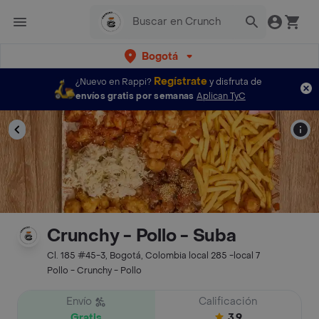
Bogotá
Regístrate
¿Nuevo en Rappi?
y disfruta de
envíos gratis por semanas
Aplican TyC
Crunchy - Pollo - Suba
Cl. 185 #45-3, Bogotá, Colombia local 285 -local 7
Pollo - Crunchy - Pollo
Envío
Calificación
Gratis
3.9