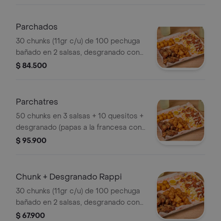
mitad bañados en otra salsa, maíz,
queso rallado y salsa tártara), más 10
quesitos apanados
Parchados
30 chunks (11gr c/u) de 100 pechuga
bañado en 2 salsas, desgranado con
10 chunks bañados en salsa y 10
$ 84.500
quesitos apanados
Parchatres
50 chunks en 3 salsas + 10 quesitos +
desgranado (papas a la francesa con
maiz, queso y 10 chunks bañados en
$ 95.900
salsa
Chunk + Desgranado Rappi
30 chunks (11gr c/u) de 100 pechuga
bañado en 2 salsas, desgranado con
10 chunks bañados en salsa
$ 67.900