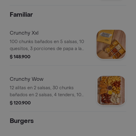
Familiar
Crunchy Xxl
100 chunks bañados en 5 salsas, 10
quesitos, 3 porciones de papa a la
francesa.
$ 148.900
Crunchy Wow
12 alitas en 2 salsas, 30 chunks
bañados en 2 salsas, 4 tenders, 10
quesitos y 3 porciones de papas.
$ 120.900
Burgers