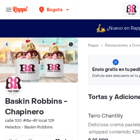
Bogotá
¿Nuevo en Rap
Rappi
Restaurantes a Dom
Envío gratis en tu ped
Disfruta este descuento en tu 
en minutos.
Tortas y Adicion
Baskin Robbins -
Chapinero
Tarro Chantilly
calle 100 #8a-49 local 129
Deliciosa crema pasteler
Helados - Baskin Robbins
.whipped contenido 425 