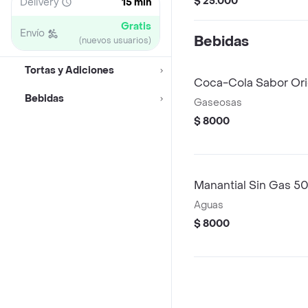
$ 25.000
Delivery
15 min
Gratis
Envío
Bebidas
(nuevos usuarios)
Tortas y Adiciones
Coca-Cola Sabor Ori
Bebidas
Gaseosas
$ 8000
Manantial Sin Gas 5
Aguas
$ 8000