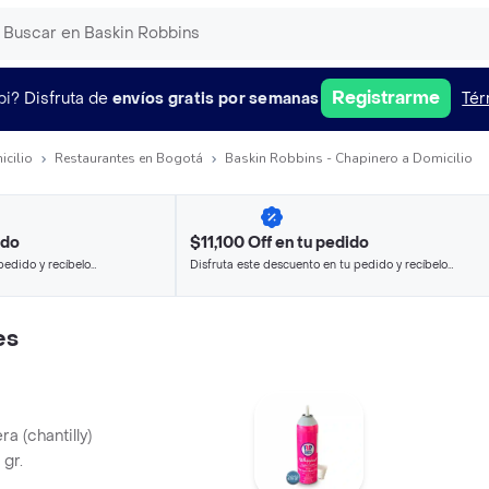
Registrarme
pi?
Disfruta de
envíos gratis por semanas
Tér
icilio
Restaurantes en Bogotá
Baskin Robbins - Chapinero a Domicilio
ido
$11,100 Off en tu pedido
pedido y recíbelo
Disfruta este descuento en tu pedido y recíbelo
en minutos.
es
a (chantilly)
gr.