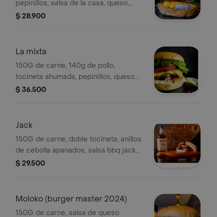
pepinillos, salsa de la casa, queso,
vegetales y pan brioche.
$ 28.900
La mixta
150G de carne, 140g de pollo,
tocineta ahumada, pepinillos, queso
cheddar, salsa de la casa, vegetales y
$ 36.500
pan brioche.
Jack
150G de carne, doble tocineta, anillos
de cebolla apanados, salsa bbq jack
daniels honey, queso y pan brioche.
$ 29.500
Moloko (burger master 2024)
150G de carne, salsa de queso