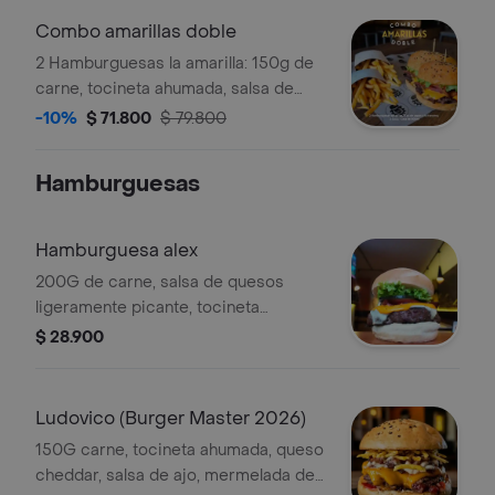
Combo amarillas doble
2 Hamburguesas la amarilla: 150g de
carne, tocineta ahumada, salsa de
queso cheddar, queso cheddar
-10%
$ 71.800
$ 79.800
tajado, vegetales y pan brioche + 2
papas a la francesa + 1 Coca Cola 1
Hamburguesas
Litro
Hamburguesa alex
200G de carne, salsa de quesos
ligeramente picante, tocineta
ahumada, queso cheddar tajado,
$ 28.900
pepinillos, vegetales y pan brioche.
Ludovico (Burger Master 2026)
150G carne, tocineta ahumada, queso
cheddar, salsa de ajo, mermelada de