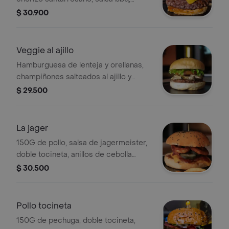
pepinillos, queso cheddar tajado,
$ 30.900
vegetales y pan brioche.
Veggie al ajillo
Hamburguesa de lenteja y orellanas,
champiñones salteados al ajillo y
queso cheddar tajado, vegetales y
$ 29.500
pan brioche.
La jager
150G de pollo, salsa de jagermeister,
doble tocineta, anillos de cebolla
apanados, pepinillos, mozzarella y pan
$ 30.500
brioche.
Pollo tocineta
150G de pechuga, doble tocineta,