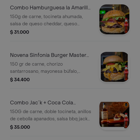
Combo Hamburguesa la Amarilla
+Cocacola Orig 400ml
150g de carne, tocineta ahumada,
salsa de queso cheddar, queso
cheddar tajado, vegetales y pan
$ 31.000
brioche. + Gaseosa
Novena Sinfonía Burger Master
2023 +CocaCola Org 400ml
150 gr de carne, chorizo
santarrosano, mayonesa búfalo,
chutney de pimentón, queso cheddar
$ 34.400
tajado, vegetales y pan brioche. +
Gaseosa
Combo Jac´k + Coca Cola
Original 400 ml
150G de carne, doble tocineta, anillos
de cebolla apanados, salsa bbq jack
daniel´s honey, queso y pan brioche. +
$ 35.000
Gaseosa