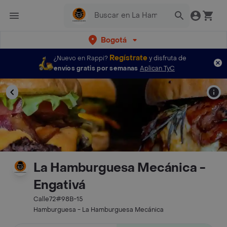
Bogotá
Regístrate
¿Nuevo en Rappi?
y disfruta de
envíos gratis por semanas
Aplican TyC
La Hamburguesa Mecánica -
Engativá
Calle72#98B-15
Hamburguesa - La Hamburguesa Mecánica