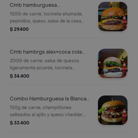
Cmb hamburguesa
trdnl+cocacola orig400ml
150G de carne, tocineta ahumada,
pepinillos, queso, salsa de la casa,
vegetales y pan brioche. + gaseosa
$ 29.400
Cmb hambrgs alex+coca cola
origl 400ml
200G de carne, salsa de quesos
ligeramente picante, tocineta
ahumada, queso cheddar tajado,
$ 34.400
pepinillos, vegetales y pan brioche. +
gaseosa
Combo Hamburguesa la Blanca
+Cocacola Orig 400ml
150g de carne, champiñones
salteados al ajillo y queso cheddar,
tocineta ahumada, vegetales y pan
$ 33.400
brioche + Gaseosa