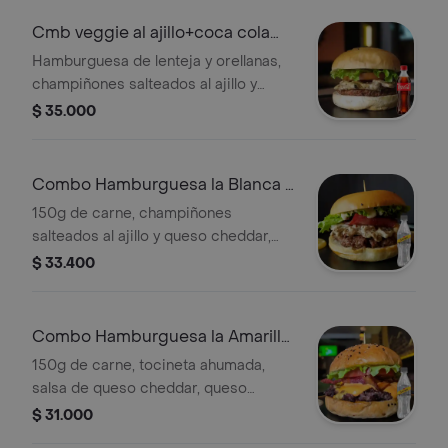
Cmb veggie al ajillo+coca cola
orgl400ml
Hamburguesa de lenteja y orellanas,
champiñones salteados al ajillo y
queso cheddar tajado, vegetales y
$ 35.000
pan brioche. + gaseosa
Combo Hamburguesa la Blanca +
Soda Schweppes 400Ml
150g de carne, champiñones
salteados al ajillo y queso cheddar,
tocineta ahumada, vegetales y pan
$ 33.400
brioche + Soda schweppes 400ml.
Combo Hamburguesa la Amarilla
+ Soda Schweppes 400Ml
150g de carne, tocineta ahumada,
salsa de queso cheddar, queso
cheddar tajado, vegetales y pan
$ 31.000
brioche. + Soda schweppes 400ml.