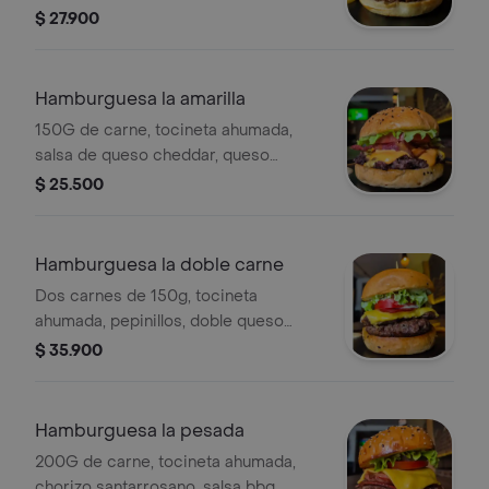
tocineta ahumada, vegetales y pan
$ 27.900
brioche
Hamburguesa la amarilla
150G de carne, tocineta ahumada,
salsa de queso cheddar, queso
cheddar tajado, vegetales y pan
$ 25.500
brioche.
Hamburguesa la doble carne
Dos carnes de 150g, tocineta
ahumada, pepinillos, doble queso
cheddar, salsa de la casa, vegetales y
$ 35.900
pan brioche.
Hamburguesa la pesada
200G de carne, tocineta ahumada,
chorizo santarrosano, salsa bbq,