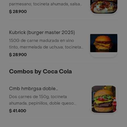
parmesano, tocineta ahumada, salsa
balsámica y romero, todo en pan
$ 28.900
brioche.
Kubrick (burger master 2025)
150G de carne madurada en vino
tinto, mermelada de uchuva, tocineta
ahumada,pepinillos, crocantes de
$ 28.900
maiz, queso cheddar y mayonesa de
paprika, todo en pan brioche.
Combos by Coca Cola
Cmb hmbrgsa doble
crn+cocacola orig400ml
Dos carnes de 150g, tocineta
ahumada, pepinillos, doble queso
cheddar, salsa de la casa, vegetales y
$ 41.400
pan brioche. + gaseosa