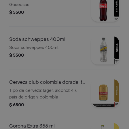
Gaseosas
$ 5500
Soda schweppes 400ml
Soda schweppes 400ml.
$ 5500
Cerveza club colombia dorada lta
330ml
Tipo de cerveza: lager. alcohol: 4.7.
país de origen: colombia
$ 6500
Corona Extra 355 ml