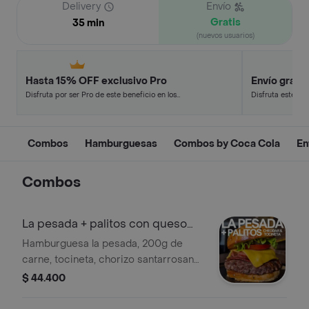
Delivery
Envío
Gratis
35 min
(nuevos usuarios)
Hasta 15% OFF exclusivo Pro
Envío gratis
Disfruta por ser Pro de este beneficio en los
Disfruta este de
restaurantes y tiendas más top.
en minutos.
Combos
Hamburguesas
Combos by Coca Cola
En
Combos
La pesada + palitos con queso
cheddar
Hamburguesa la pesada, 200g de
carne, tocineta, chorizo santarrosano,
bbq, pepinillos, queso mozzarella,
$ 44.400
vegetales en pan brioche + palitos de
queso cheddar.