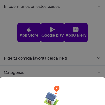
Encuéntranos en estos países
App Store
Google play
AppGallery
Pide tu comida favorita cerca de ti
Categorías
Únete a Rappi
Sobre Rappi