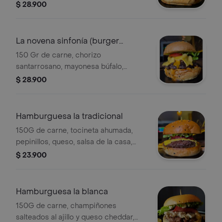
tomate en reducción de vino tinto y
$ 28.900
canela, cebollitas encurtidas,
crujientes de plátano verde y pan
brioche.
La novena sinfonía (burger
master 2023)
150 Gr de carne, chorizo
santarrosano, mayonesa búfalo,
chutney de pimentón, queso cheddar
$ 28.900
tajado, vegetales y pan brioche.
Hamburguesa la tradicional
150G de carne, tocineta ahumada,
pepinillos, queso, salsa de la casa,
vegetales y pan brioche.
$ 23.900
Hamburguesa la blanca
150G de carne, champiñones
salteados al ajillo y queso cheddar,