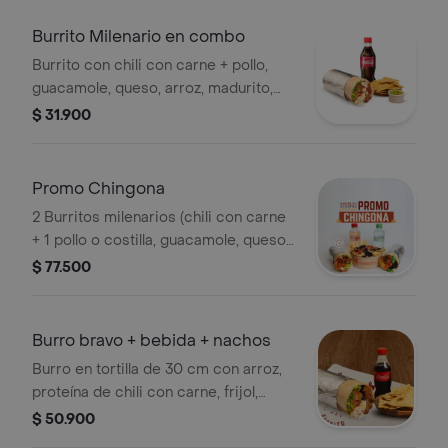
lechuga y 2 salsas a elección.
Burrito Milenario en combo
Burrito con chili con carne + pollo,
guacamole, queso, arroz, madurito,
pico de gallo, lechuga, y una salsa.
$ 31.900
Acompañado de nachos con
guacamole y bebida 250 mL
Promo Chingona
2 Burritos milenarios (chili con carne
+ 1 pollo o costilla, guacamole, queso,
arroz, madurito, pico de gallo,
$ 77.500
lechuga, 1 salsa a elección) + 1 nachos
mex + 2 aguas brisa de 250 ml
Burro bravo + bebida + nachos
Burro en tortilla de 30 cm con arroz,
proteína de chili con carne, frijol,
madurito, pico de gallo, queso ,
$ 50.900
lechuga y salsa, acompañado de una