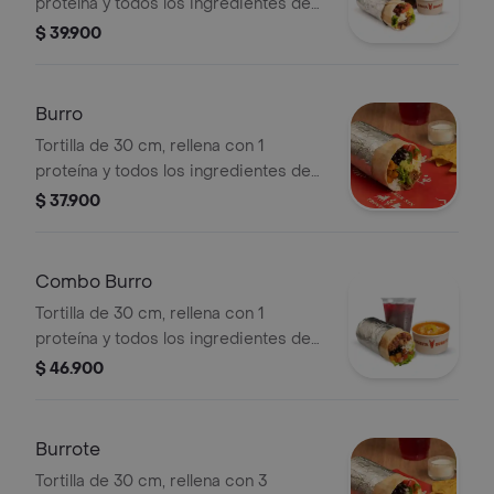
proteína y todos los ingredientes de
nuestra barra a tu gusto.
$ 39.900
Burro
Tortilla de 30 cm, rellena con 1
proteína y todos los ingredientes de
nuestra barra a tu gusto.
$ 37.900
Combo Burro
Tortilla de 30 cm, rellena con 1
proteína y todos los ingredientes de
nuestra barra a tu gusto.
$ 46.900
Burrote
Tortilla de 30 cm, rellena con 3