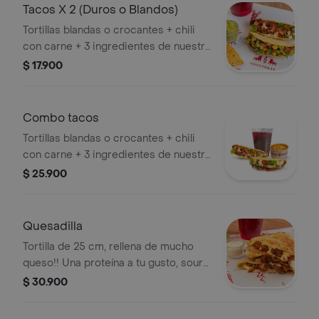
Tacos X 2 (Duros o Blandos)
Tortillas blandas o crocantes + chili
con carne + 3 ingredientes de nuestra
barra + salsa
$ 17.900
Combo tacos
Tortillas blandas o crocantes + chili
con carne + 3 ingredientes de nuestra
barra + salsa
$ 25.900
Quesadilla
Tortilla de 25 cm, rellena de mucho
queso!! Una proteína a tu gusto, sour
crem, guacamole y pico de Gallo
$ 30.900