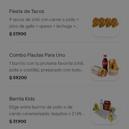
madurito + lechuga + salsa) + 2
bebidas 250 mL
Fiesta de Tacos
9 tacos de chili con carne o pollo +
pico de gallo + queso + lechuga +
salsa
$ 57.900
Combo Flautas Para Uno
1 burrito con tu proteína favorita (chili,
pollo o costilla), preparado con todos
los ingredientes de nuestra barra.
$ 59.200
Acompañado de crujientes flautas
bañadas en guacamole, queso, sour
cream y mayochipotle, más 1 bebida
Barrita Kids
de 250 mL. ¡El combo perfecto para
Elige entre burrito de pollo o de
darte gusto!
cerdo caramelizado, taquitos x 2 UN o
mini quesadilla con papitas a la
$ 31.900
francesa jugo o agua y juguete para