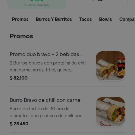
(nuevos usuarios)
Promos
Burros Y Burritos
Tacos
Bowls
Compar
Promos
Promo duo bravo + 2 bebidas
250 mL
2 Burros bravos con proteína de chili
con carne, arroz, frijol, queso,
lechuga, pico de gallo, madurito,
$ 82.100
salsas + 1 nachos con guacamole + 2
coca colas zero 250mL
Burro Bravo de chili con carne
Burro en tortilla de 30 cm de
diámetro, con proteína de chili con
carne, arroz, fríjol negro (dulce),
$ 28.450
madurito, pico de gallo, queso,