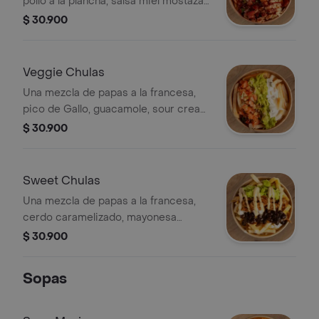
pollo a la plancha, salsa miel mostaza,
pico de Gallo y queso mozarella.
$ 30.900
Veggie Chulas
Una mezcla de papas a la francesa,
pico de Gallo, guacamole, sour cream
y queso mozarella.
$ 30.900
Sweet Chulas
Una mezcla de papas a la francesa,
cerdo caramelizado, mayonesa
Chipotle, frijol dulce y guacamole.
$ 30.900
Sopas