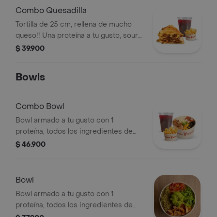
Combo Quesadilla
Tortilla de 25 cm, rellena de mucho
queso!! Una proteína a tu gusto, sour
crem, guacamole y pico de Gallo
$ 39.900
Bowls
Combo Bowl
Bowl armado a tu gusto con 1
proteína, todos los ingredientes de
nuestra barra a tu gusto y nachos
$ 46.900
como acompañante.
Bowl
Bowl armado a tu gusto con 1
proteína, todos los ingredientes de
nuestra barra a tu gusto y nachos