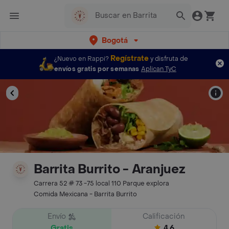
Bogotá
Regístrate
¿Nuevo en Rappi?
y disfruta de
envíos gratis por semanas
Aplican TyC
Barrita Burrito - Aranjuez
Carrera 52 # 73 -75 local 110 Parque explora
Comida Mexicana - Barrita Burrito
Envío
Calificación
Gratis
4.6