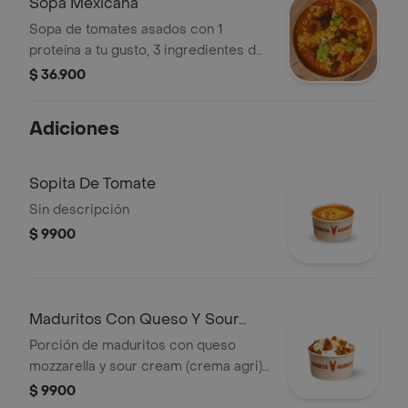
Sopa Mexicana
Sopa de tomates asados con 1
proteína a tu gusto, 3 ingredientes de
nuestra barra a tu elección y nachos
$ 36.900
como acompañante.
Adiciones
Sopita De Tomate
Sin descripción
$ 9900
Maduritos Con Queso Y Sour
Cream (Crema
Porción de maduritos con queso
mozzarella y sour cream (crema agri)
por encima.
$ 9900