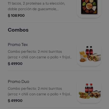
11 tacos, 2 proteínas a tu elección,
doble porción de guacamole,
maduritos, frijol, pico de Gallo,
$ 108.900
queso,sour cream, pimentón dulce,
una salsa a tu elecciòn y nachos para
Combos
compartir.
Promo Tex
Combo perfecto: 2 mini burritos
(arroz + chili con carne o pollo + frijol
+ pico de gallo + madurito + lechuga +
$ 49.900
salsa) + 2 papas a la francesa + 1
galleta + 2 bebidas.
Promo Duo
Combo perfecto: 2 mini burritos
(arroz + chili con carne o pollo + frijol
+ pico de gallo + madurito + lechuga +
$ 49.900
salsa) + 2 taquitos (poco de gallo +