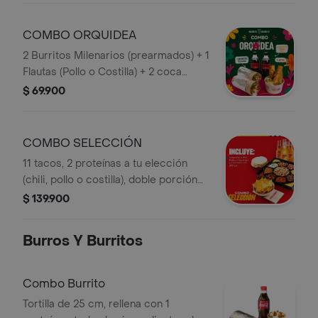
COMBO ORQUIDEA
2 Burritos Milenarios (prearmados) + 1
Flautas (Pollo o Costilla) + 2 coca
cocola zero 250 mL
$ 69.900
COMBO SELECCIÓN
11 tacos, 2 proteínas a tu elección
(chili, pollo o costilla), doble porción
de guacamole, maduritos, frijol, pico
$ 139.900
de Gallo, queso,sour cream, pimentón
dulce, una salsa a tu elecciòn y
Burros Y Burritos
nachos para compartir. Acompañado
de 4 cervezas sol de 250 mL
Combo Burrito
Tortilla de 25 cm, rellena con 1