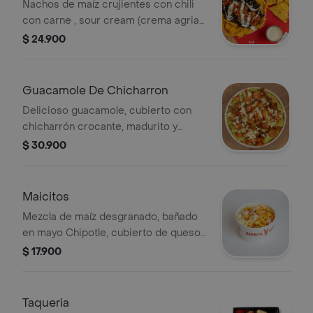
Nachos de maíz crujientes con chili
con carne , sour cream (crema agria),
mayo Chipotle y frijol dulce.
$ 24.900
Guacamole De Chicharron
Delicioso guacamole, cubierto con
chicharrón crocante, madurito y
queso.
$ 30.900
Maicitos
Mezcla de maíz desgranado, bañado
en mayo Chipotle, cubierto de queso
mozzarella, tajín y crocante de
$ 17.900
nachos.
Taqueria