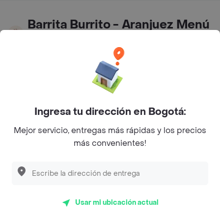
Barrita Burrito - Aranjuez Menú
a Domicilio
4.6
(237)
Comida Mexicana
Abierto
Ingresa tu dirección en Bogotá:
Horarios de Apertura y Cierre
Mejor servicio, entregas más rápidas y los precios
Lunes
10:00 - 17:30
más convenientes!
Martes
10:00 - 17:30
Miércoles
10:00 - 17:30
Jueves
10:00 - 17:30
Usar mi ubicación actual