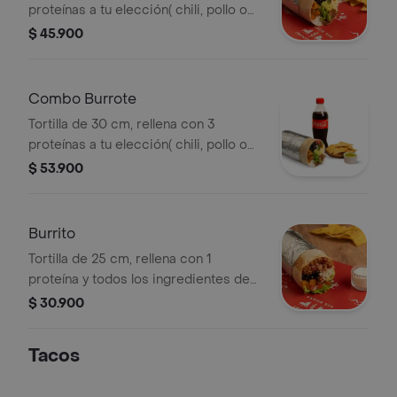
proteínas a tu elección( chili, pollo o
cerdo) y todos los ingrediente de
$ 45.900
nuestra barra a tu gusto.
Combo Burrote
Tortilla de 30 cm, rellena con 3
proteínas a tu elección( chili, pollo o
cerdo) y todos los ingrediente de
$ 53.900
nuestra barra a tu gusto.
Burrito
Tortilla de 25 cm, rellena con 1
proteína y todos los ingredientes de
nuestra barra a tu gusto.
$ 30.900
Tacos