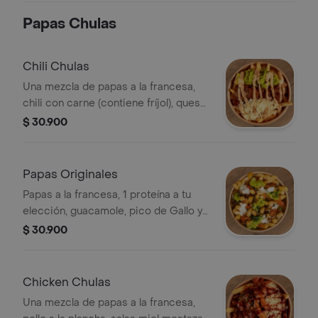
divertirse
Papas Chulas
Chili Chulas
Una mezcla de papas a la francesa,
chili con carne (contiene fríjol), queso
mozarella, salsa mayo Chipotle y
$ 30.900
guacamole.
Papas Originales
Papas a la francesa, 1 proteína a tu
elección, guacamole, pico de Gallo y
sour cream.
$ 30.900
Chicken Chulas
Una mezcla de papas a la francesa,