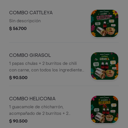
bebida y nachos con guacamole
COMBO CATTLEYA
Sin descripción
$ 56.700
COMBO GIRASOL
1 papas chulas + 2 burritos de chili
con carne, con todos los ingredientes
de la barra + 2 bebidas de 250 ml
$ 90.500
COMBO HELICONIA
1 guacamole de chicharrón,
acompañado de 2 burritos + 2
bebidas
$ 90.500