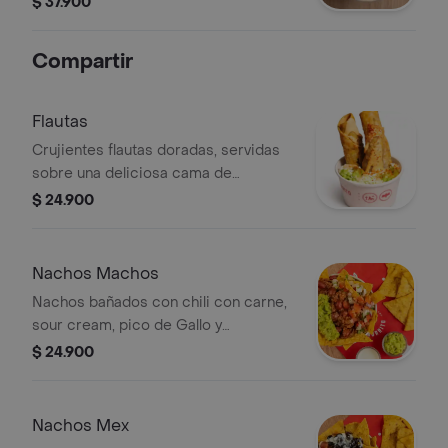
$ 37.900
como acompañante.
Compartir
Flautas
Crujientes flautas doradas, servidas
sobre una deliciosa cama de
guacamole, queso, sour cream y
$ 24.900
mayochipotle. el acompañante
perfecto para elevar tu antojo.
Nachos Machos
Nachos bañados con chili con carne,
sour cream, pico de Gallo y
guacamole.
$ 24.900
Nachos Mex