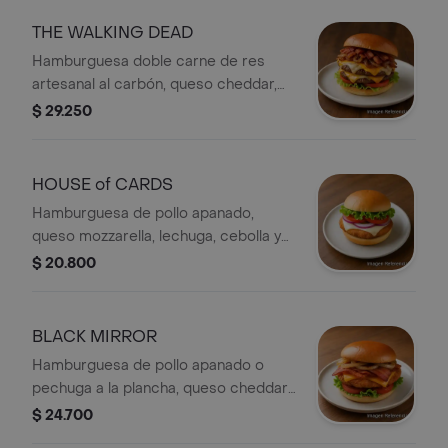
papita cabello de ángel, tomate y
lechuga.
THE WALKING DEAD
Hamburguesa doble carne de res
artesanal al carbón, queso cheddar,
queso mozzarella, tocineta, cebolla
$ 29.250
grille, lechuga y tomate.
HOUSE of CARDS
Hamburguesa de pollo apanado,
queso mozzarella, lechuga, cebolla y
tomate.
$ 20.800
BLACK MIRROR
Hamburguesa de pollo apanado o
pechuga a la plancha, queso cheddar,
tocineta, cebolla grille, lechuga y
$ 24.700
tomate.