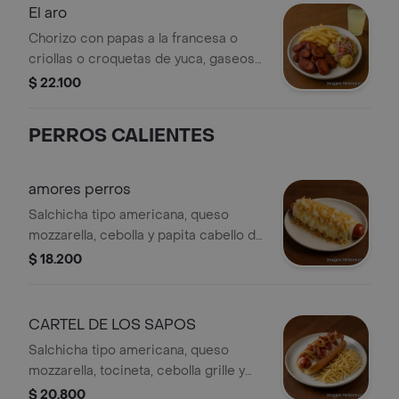
El aro
Chorizo con papas a la francesa o
criollas o croquetas de yuca, gaseosa
o jugo en cajita o limonada natural.
$ 22.100
PERROS CALIENTES
amores perros
Salchicha tipo americana, queso
mozzarella, cebolla y papita cabello de
ángel.
$ 18.200
CARTEL DE LOS SAPOS
Salchicha tipo americana, queso
mozzarella, tocineta, cebolla grille y
papita cabello de ángel.
$ 20.800