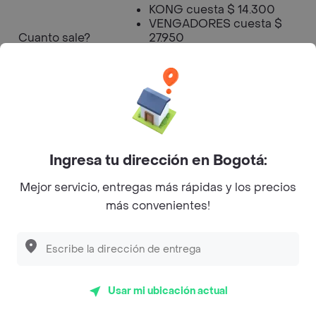
KONG cuesta $ 14.300
VENGADORES cuesta $
Cuanto sale?
27.950
TAMBIÉN CAERÁS cuesta
$ 33.150
TRANSFORMERS cuesta $
18.200
Horario de
13:00:00
Apertura
Ingresa tu dirección en Bogotá:
Mejor servicio, entregas más rápidas y los precios
Horario de
más convenientes!
21:00:00
Cierre
Burger Films Brasas de Película
Usar mi ubicación actual
- Engativá Menú a Domicilio