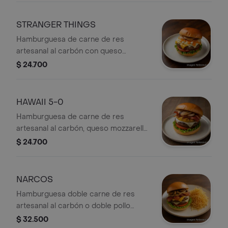
mantequilla, cebolla grille y papita
cabello de ángel.
STRANGER THINGS
Hamburguesa de carne de res
artesanal al carbón con queso
mozzarella, queso cheddar, salsa de
$ 24.700
queso cheddar, queso costeño,
cebolla grillé, tomate y lechuga.
HAWAII 5-0
Hamburguesa de carne de res
artesanal al carbón, queso mozzarella,
rodaja de piña asada, tocineta,
$ 24.700
cebolla grillé, lechuga y tomate.
NARCOS
Hamburguesa doble carne de res
artesanal al carbón o doble pollo
apanado o mixta, champiñones
$ 32.500