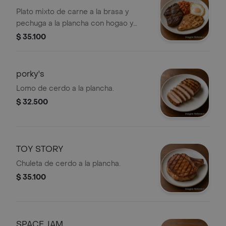
Plato mixto de carne a la brasa y
pechuga a la plancha con hogao y
huevo frito.
$ 35.100
porky's
Lomo de cerdo a la plancha.
$ 32.500
TOY STORY
Chuleta de cerdo a la plancha.
$ 35.100
SPACE JAM