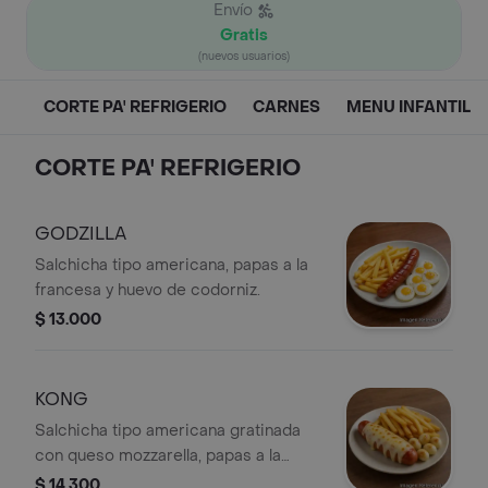
Envío
Gratis
(nuevos usuarios)
CORTE PA' REFRIGERIO
CARNES
MENU INFANTIL
CORTE PA' REFRIGERIO
GODZILLA
Salchicha tipo americana, papas a la
francesa y huevo de codorniz.
$ 13.000
KONG
Salchicha tipo americana gratinada
con queso mozzarella, papas a la
francesa y huevo de codorniz.
$ 14.300