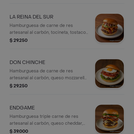
salteados en mantequilla, tocineta,
cebolla grille, queso cheddar, queso
mozzarella, papita cabello de ángel,
LA REINA DEL SUR
tomate y lechuga.
Hamburguesa de carne de res
artesanal al carbón, tocineta, tostacos
picantes, guacamole, pico de gallo y
$ 29.250
queso cheddar.
DON CHINCHE
Hamburguesa de carne de res
artesanal al carbón, queso mozzarella,
huevo frito, tocineta, hogao y lechuga.
$ 29.250
ENDGAME
Hamburguesa triple carne de res
artesanal al carbón, queso cheddar,
queso mozzarella, doble tocineta,
$ 39.000