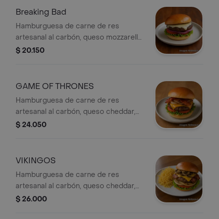
Breaking Bad
Hamburguesa de carne de res
artesanal al carbón, queso mozzarella,
lechuga, tomate y cebolla.
$ 20.150
GAME OF THRONES
Hamburguesa de carne de res
artesanal al carbón, queso cheddar,
tocineta, cebolla grille, lechuga y
$ 24.050
tomate.
VIKINGOS
Hamburguesa de carne de res
artesanal al carbón, queso cheddar,
champiñones salteados en
$ 26.000
mantequilla, tocineta, cebolla grille,