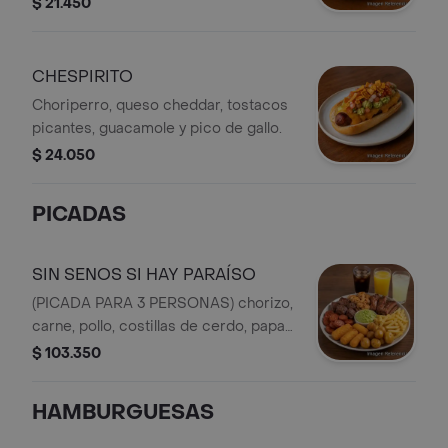
$ 21.450
CHESPIRITO
Choriperro, queso cheddar, tostacos
picantes, guacamole y pico de gallo.
$ 24.050
PICADAS
SIN SENOS SI HAY PARAÍSO
(PICADA PARA 3 PERSONAS) chorizo,
carne, pollo, costillas de cerdo, papas
a la francesa, papas criollas,
$ 103.350
croquetas de yuca, guacamole y tres
bebidas (gaseosa o jugo en cajita o
HAMBURGUESAS
limonada natural).