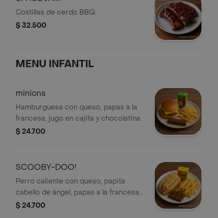
Costillas de cerdo BBQ.
$ 32.500
MENU INFANTIL
minions
Hamburguesa con queso, papas a la
francesa, jugo en cajita y chocolatina.
$ 24.700
SCOOBY-DOO!
Perro caliente con queso, papita
cabello de ángel, papas a la francesa,
jugo en cajita y chocolatina.
$ 24.700