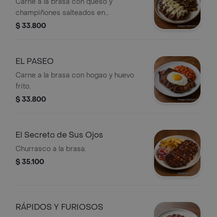
Carne a la brasa con queso y
champiñones salteados en
mantequilla.
$ 33.800
EL PASEO
Carne a la brasa con hogao y huevo
frito.
$ 33.800
El Secreto de Sus Ojos
Churrasco a la brasa.
$ 35.100
RÁPIDOS Y FURIOSOS