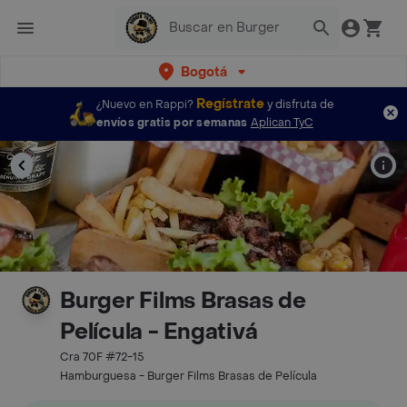
Bogotá
Regístrate
¿Nuevo en Rappi?
y disfruta de
envíos gratis por semanas
Aplican TyC
Burger Films Brasas de
Película - Engativá
Cra 70F #72-15
Hamburguesa - Burger Films Brasas de Película