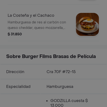
tomate, cebolla grille y lechuga.
La Costeña y el Cachaco
Hamburguesa de res al carbón con
queso cheddar, queso mozzarella,
queso costeño asado, tocineta, hogao
$ 31.850
y huevo frito.
Sobre Burger Films Brasas de Película
Dirección
Cra 70F #72-15
Especialidad
Hamburguesa
GODZILLA cuesta $
13.000