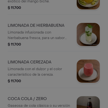
exótico del mango biche.
$ 11.700
LIMONADA DE HIERBABUENA
Limonada infusionada con
hierbabuena fresca, para un sabor
aromático.
$ 11.700
LIMONADA CEREZADA
Limonada con el dulzor y el color
característico de la cereza.
$ 11.700
COCA COLA / ZERO
Gaseosa de cola clásica o su versión