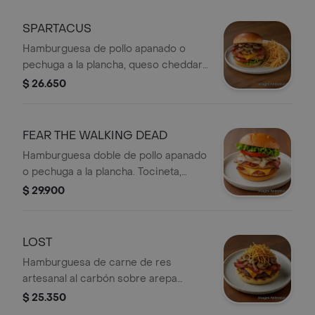
SPARTACUS
Hamburguesa de pollo apanado o
pechuga a la plancha, queso cheddar,
champiñones salteados en
$ 26.650
mantequilla, tocineta, cebolla grille,
papita cabello de ángel, tomate y
lechuga.
FEAR THE WALKING DEAD
Hamburguesa doble de pollo apanado
o pechuga a la plancha. Tocineta,
queso cheddar, queso mozzarella,
$ 29.900
cebolla grillé, tomate y lechuga.
LOST
Hamburguesa de carne de res
artesanal al carbón sobre arepa
antioqueña, queso cheddar, tocineta,
$ 25.350
champiñones salteados en