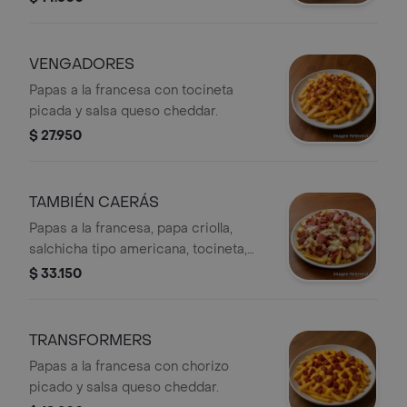
VENGADORES
Papas a la francesa con tocineta
picada y salsa queso cheddar.
$ 27.950
TAMBIÉN CAERÁS
Papas a la francesa, papa criolla,
salchicha tipo americana, tocineta,
chorizo picado y queso mozzarella.
$ 33.150
TRANSFORMERS
Papas a la francesa con chorizo
picado y salsa queso cheddar.