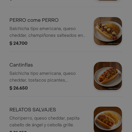
PERRO come PERRO
Salchicha tipo americana, queso
cheddar, champiñones salteados en
mantequilla, tocineta, cebolla grille,
$ 24.700
huevos de codorniz y papita cabello
de ángel.
Cantinflas
Salchicha tipo americana, queso
cheddar, tostacos picantes,
guacamole, pico de gallo y tocineta.
$ 26.650
RELATOS SALVAJES
Choriperro, queso cheddar, papita
cabello de ángel y cebolla grille.