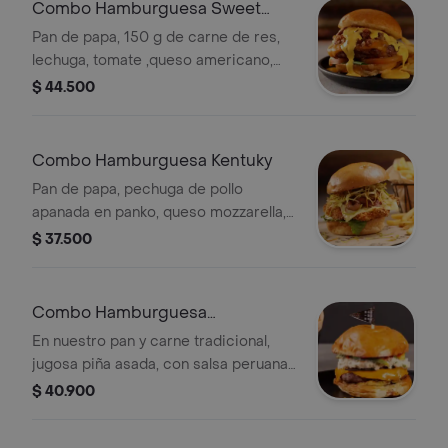
Combo Hamburguesa Sweet
Bacon
Pan de papa, 150 g de carne de res,
lechuga, tomate ,queso americano,
mermelada de tocineta en jack
$ 44.500
daniels y salsa de queso cheddar +
papas a eleccion
Combo Hamburguesa Kentuky
Pan de papa, pechuga de pollo
apanada en panko, queso mozzarella,
tocineta, cebolla puerro crocante,
$ 37.500
lechuga y tomate + papas a eleccion
Combo Hamburguesa
Sanguchona
En nuestro pan y carne tradicional,
jugosa piña asada, con salsa peruana
de ceviche y su pollito sanguchon
$ 40.900
reposado en patacon y trozos de
aguacate + papa a eleccion