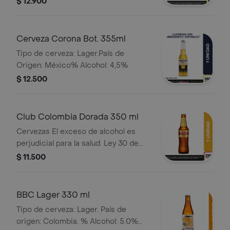
$ 12.900
Cerveza Corona Bot. 355ml
Tipo de cerveza: Lager.País de
Origen: México% Alcohol: 4,5%
$ 12.500
Club Colombia Dorada 350 ml
Cervezas El exceso de alcohol es
perjudicial para la salud. Ley 30 de
1986. Prohíbase el expendio de
$ 11.500
bebidas embriagantes a menores de
edad. Ley 124 1994
BBC Lager 330 ml
Tipo de cerveza: Lager. País de
origen: Colombia. % Alcohol: 5.0%