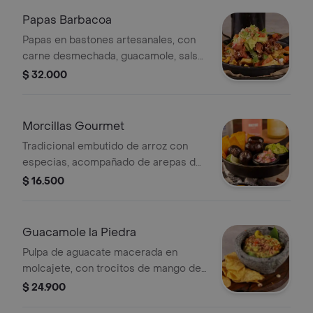
Papas Barbacoa
Papas en bastones artesanales, con
carne desmechada, guacamole, salsa
dos quesos, tocineta ,finalizado con
$ 32.000
pico de gallo y salsa de elotes.
Morcillas Gourmet
Tradicional embutido de arroz con
especias, acompañado de arepas de
mote crocantes, pico gallo,
$ 16.500
guacamole y limón. .
Guacamole la Piedra
Pulpa de aguacate macerada en
molcajete, con trocitos de mango de
cosecha, especiado levemente , y
$ 24.900
terminado con polvo de tocino y red