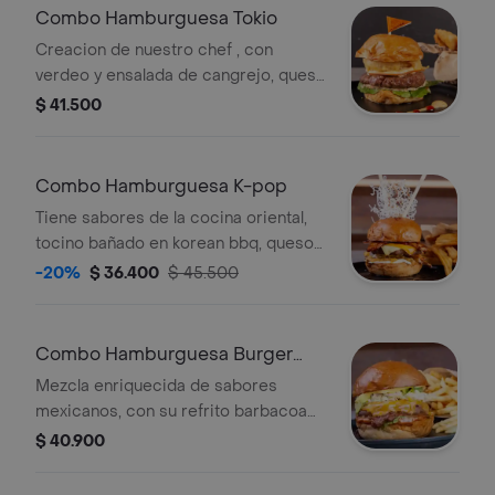
Combo Hamburguesa Tokio
Creacion de nuestro chef , con
verdeo y ensalada de cangrejo, queso
philadelphia y gouda ahumado ,
$ 41.500
cebolla tempura bañada en salsa
acevichada + papas a eleccion
Combo Hamburguesa K-pop
Tiene sabores de la cocina oriental,
tocino bañado en korean bbq, queso
colby, mozzarella y tomate fresco, con
-20%
$ 36.400
$ 45.500
vegetales tempura + papas a eleccion
Combo Hamburguesa Burger
Chingona
Mezcla enriquecida de sabores
mexicanos, con su refrito barbacoa
en nuestra deiciosa carne de 150 gr,
$ 40.900
lechuga y salsa burguer + Papas a
eleccion