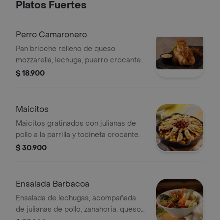
Platos Fuertes
Perro Camaronero
Pan brioche relleno de queso
mozzarella, lechuga, puerro crocante ,
salsa especial y camarones
$ 18.900
apanados.
Maicitos
Maicitos gratinados con julianas de
pollo a la parrilla y tocineta crocante.
$ 30.900
Ensalada Barbacoa
Ensalada de lechugas, acompañada
de julianas de pollo, zanahoria, queso,