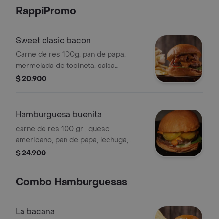
chilli.
RappiPromo
Sweet clasic bacon
Carne de res 100g, pan de papa,
mermelada de tocineta, salsa
barbacoa, lechuga y tomate
$ 20.900
Hamburguesa buenita
carne de res 100 gr , queso
americano, pan de papa, lechuga,
tomate y pepinillos agridulces.
$ 24.900
Acompañada de papas a la francesa
Combo Hamburguesas
La bacana