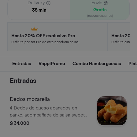
Delivery
Envío
Gratis
35 min
(nuevos usuarios)
Hasta 20% OFF exclusivo Pro
Hasta 20% 
Disfruta por ser Pro de este beneficio en los
Disfruta este de
restaurantes y tiendas más top.
en minutos.
Entradas
RappiPromo
Combo Hamburguesas
Pla
Entradas
Dedos mozarella
4 Dedos de queso apanados en
panko, acompañada de salsa sweet
chilli.
$ 34.000