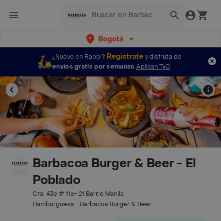
Bogotá
Regístrate
¿Nuevo en Rappi?
y disfruta de
envíos gratis por semanas
Aplican TyC
Barbacoa Burger & Beer - El
Poblado
Cra. 43e # 11a- 21 Barrio Manila
Hamburguesa - Barbacoa Burger & Beer