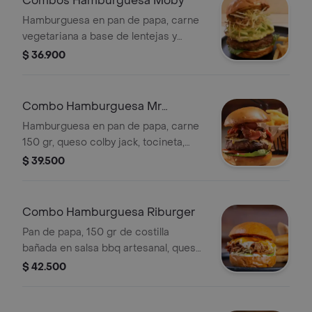
Combos Hamburguesa Moby
Hamburguesa en pan de papa, carne
vegetariana a base de lentejas y
nueces.Piña asada, lechuga, tomate,
$ 36.900
cebolla, aguacate, cebolla puerro +
papas a eleccion
Combo Hamburguesa Mr
Hendrix
Hamburguesa en pan de papa, carne
150 gr, queso colby jack, tocineta,
champiñones, papas a elección
$ 39.500
Combo Hamburguesa Riburger
Pan de papa, 150 gr de costilla
bañada en salsa bbq artesanal, queso
mozarella, salsa de la casa, lechuga y
$ 42.500
tomate + papas a eleccion