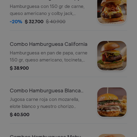
Pork
Hamburguesa con 150 gr de carne,
queso americano y colby jack,
trocitos de chicharrón, papa
-20%
$ 32.700
$ 40.900
crocante, papas a elección.
Combo Hamburguesa California
Hamburguesa en pan de papa, carne
150 gr, queso americano, tocineta,
huevo, guacamole, cebolla, tomate,
$ 38.900
lechuga, papas a elección
Combo Hamburguesa Blanca
Celeste
Jugosa carne roja con mozarella,
elote blanco y nuestro chorizo
argentino bañado en chimicchurry de
$ 40.500
la casa + papas a eleccion