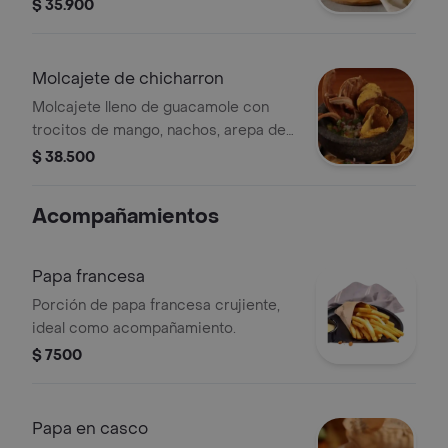
palmitos, maíz tierno, pimentón
$ 35.900
morrón, finalizada con puerro
crocante.
Molcajete de chicharron
Molcajete lleno de guacamole con
trocitos de mango, nachos, arepa de
mote crocante, pico de gallo, cebollas
$ 38.500
encurtidas con uchuvas y crocantes
laminas.
Acompañamientos
Papa francesa
Porción de papa francesa crujiente,
ideal como acompañamiento.
$ 7500
Papa en casco