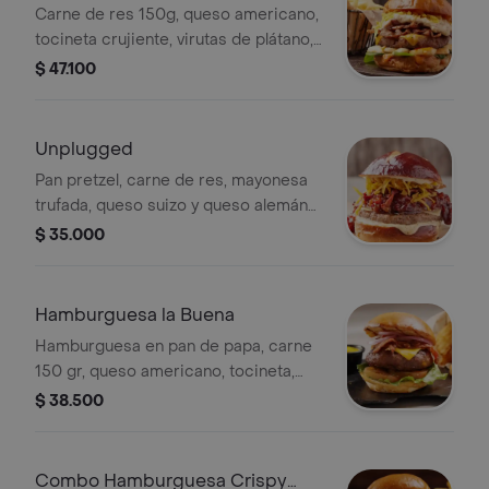
Carne de res 150g, queso americano,
tocineta crujiente, virutas de plátano,
relish de jamón serrano, burrata en
$ 47.100
sweet chilli, mezclum de lechugas y
salsa burger en pan de papa.
Unplugged
Pan pretzel, carne de res, mayonesa
trufada, queso suizo y queso alemán
muenster, acompañado de tocineta
$ 35.000
crocante con ciruelas y crocante de
plátano verde. Acompañada de papas
a la francesa o cascos.
Hamburguesa la Buena
Hamburguesa en pan de papa, carne
150 gr, queso americano, tocineta,
cebolla, lechuga, tomate
$ 38.500
Combo Hamburguesa Crispy