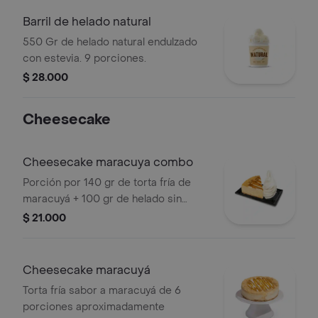
Barril de helado natural
550 Gr de helado natural endulzado
con estevia. 9 porciones.
$ 28.000
Cheesecake
Cheesecake maracuya combo
Porción por 140 gr de torta fría de
maracuyá + 100 gr de helado sin
azúcar sabor a elección + 1 topping a
$ 21.000
elección
Cheesecake maracuyá
Torta fría sabor a maracuyá de 6
porciones aproximadamente