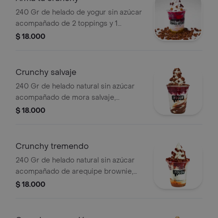
240 Gr de helado de yogur sin azúcar
acompañado de 2 toppings y 1
topping de lujo a elección.
$ 18.000
Crunchy salvaje
240 Gr de helado natural sin azúcar
acompañado de mora salvaje,
chocolate cosmic y 1 topping de lujo.
$ 18.000
Crunchy tremendo
240 Gr de helado natural sin azúcar
acompañado de arequipe brownie,
mora salvaje y 1 topping de lujo.
$ 18.000