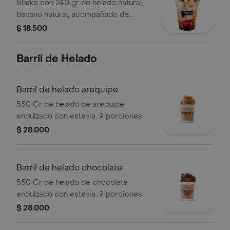
Shake con 240 gr de helado natural,
banano natural, acompañado de
cobertura de chocolate, galleta de
$ 18.500
leche, frutos rojos y salsa de
chocolate.
Barril de Helado
Barril de helado arequipe
550 Gr de helado de arequipe
endulzado con estevia. 9 porciones.
$ 28.000
Barril de helado chocolate
550 Gr de helado de chocolate
endulzado con estevia. 9 porciones.
$ 28.000