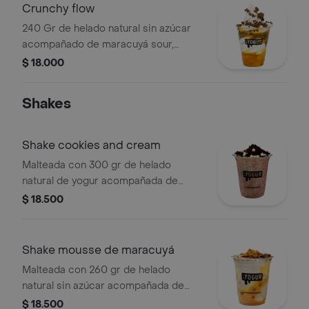
Crunchy flow
240 Gr de helado natural sin azúcar
acompañado de maracuyá sour,
mango flow y granola de chocolate.
$ 18.000
Shakes
Shake cookies and cream
Malteada con 300 gr de helado
natural de yogur acompañada de
galleta negra y chips de chocolate
$ 18.500
blanco.
Shake mousse de maracuyá
Malteada con 260 gr de helado
natural sin azúcar acompañada de
maracuyá sour, leche condensada y
$ 18.500