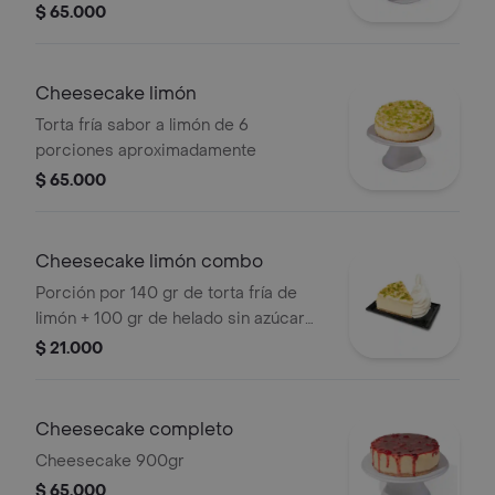
$ 65.000
Cheesecake limón
Torta fría sabor a limón de 6
porciones aproximadamente
$ 65.000
Cheesecake limón combo
Porción por 140 gr de torta fría de
limón + 100 gr de helado sin azúcar
sabor a elección + 1 topping a
$ 21.000
elección
Cheesecake completo
Cheesecake 900gr
$ 65.000