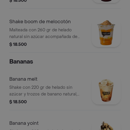
$ 18.500
negra.
Shake boom de melocotón
Malteada con 260 gr de helado
natural sin azúcar acompañada de
melocotón chunks, granola frutos
$ 18.500
secos y galleta de leche.
Bananas
Banana melt
Shake con 220 gr de helado sin
azúcar y trozos de banano natural,
acompañado de salsa de arequipe y
$ 18.500
galleta de leche.
Banana yoint