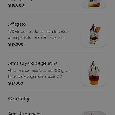
$ 18.000
Affogato
170 Gr de helado natural sin azúcar
acompañado de café ristretto,
cobertura chocolate y dedos de
$ 19.000
galleta vainilla
Arma tu yard de gelatina
Gelatina acompañada de 100 gr de
helado de yogur sin azúcar y 2
toppings a elección.
$ 17.000
Crunchy
Arma tu crunchy