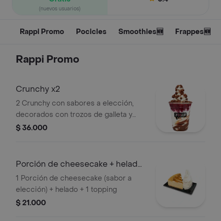
(nuevos usuarios)
Rappi Promo
Pocicles
Smoothies🆕
Frappes🆕
Rappi Promo
Crunchy x2
2 Crunchy con sabores a elección,
decorados con trozos de galleta y
salsa de frutas.
$ 36.000
Porción de cheesecake + helado
+ topping
1 Porción de cheesecake (sabor a
elección) + helado + 1 topping
$ 21.000