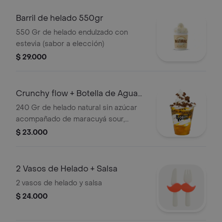
Barril de helado 550gr
550 Gr de helado endulzado con
estevia (sabor a elección)
$ 29.000
Crunchy flow + Botella de Agua
Natural
240 Gr de helado natural sin azúcar
acompañado de maracuyá sour,
mango flow y granola de chocolate.
$ 23.000
Acompañado de botella de agua
natural (sin gas) 300ml
2 Vasos de Helado + Salsa
2 vasos de helado y salsa
$ 24.000