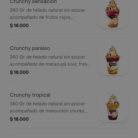
Crunchy sensación
240 Gr de helado natural sin azúcar
acompañado de frutos rojos,
arequipe sensación y 1 topping de
$ 18.000
lujo.
Crunchy paraiso
240 Gr de helado natural sin azúcar
acompañado de maracuyá sour, fresa
tremenda y 1 topping de lujo.
$ 18.000
Crunchy tropical
240 Gr de helado natural sin azúcar
acompañado de melocotón chunks,
frutos colorados y 1 topping de lujo
$ 18.000