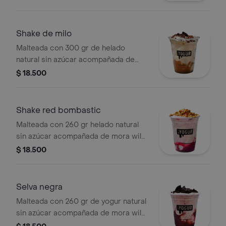
galleta de leche.
Shake de milo
Malteada con 300 gr de helado
natural sin azúcar acompañada de
milo, galleta negra y cobertura de
$ 18.500
chocolate.
Shake red bombastic
Malteada con 260 gr helado natural
sin azúcar acompañada de mora wild,
fresa tremenda y granola de frutos
$ 18.500
secos.
Selva negra
Malteada con 260 gr de yogur natural
sin azúcar acompañada de mora wild,
cobertura de chocolate y galleta