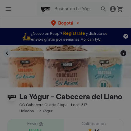
Bogotá
Regístrate
¿Nuevo en Rappi?
y disfruta de
envíos gratis por semanas
Aplican TyC
La Yógur - Cabecera del Llano
CC Cabecera Cuarta Etapa - Local 517
Helados - La Yógur
Envío
Calificación
Gratis
3.4