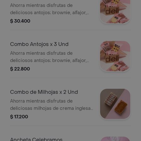
Ahorra mientras disfrutas de
deliciosos antojos; brownie, alfajor,
frutilla y/o chocodeli. Imagen de
$ 30.400
referencia.
Combo Antojos x 3 Und
Ahorra mientras disfrutas de
deliciosos antojos; brownie, alfajor,
frutilla y/o chocodeli. Imagen de
$ 22.800
referencia.
Combo de Milhojas x 2 Und
Ahorra mientras disfrutas de
deliciosas milhojas de crema inglesa
o combinada (crema inglesa con
$ 17.200
cobertura de arequipe). Imagen de
referencia.
Ancheta Celebramos