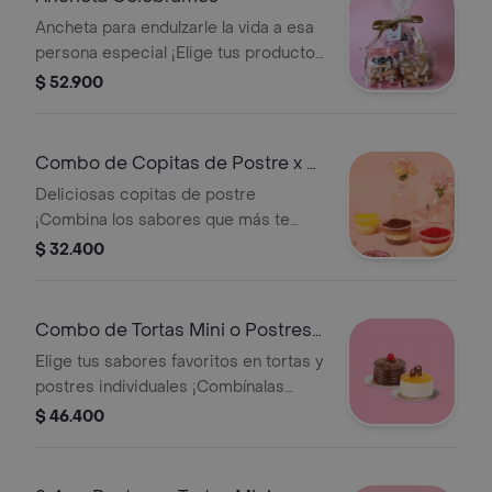
Ancheta para endulzarle la vida a esa
persona especial ¡Elige tus productos
favoritos y lo empacamos como amor
$ 52.900
por ti! Imagen de referencia.
Combo de Copitas de Postre x 3
Und
Deliciosas copitas de postre
¡Combina los sabores que más te
gustan y ahorra!
$ 32.400
Combo de Tortas Mini o Postres x
2 Und
Elige tus sabores favoritos en tortas y
postres individuales ¡Combínalas
como quieras!
$ 46.400