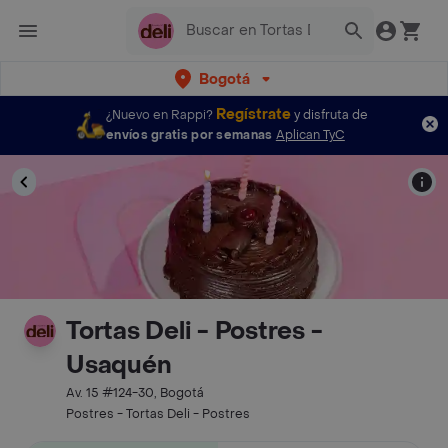
Bogotá
Regístrate
¿Nuevo en Rappi?
y disfruta de
envíos gratis por semanas
Aplican TyC
Tortas Deli - Postres -
Usaquén
Av. 15 #124-30, Bogotá
Postres - Tortas Deli - Postres