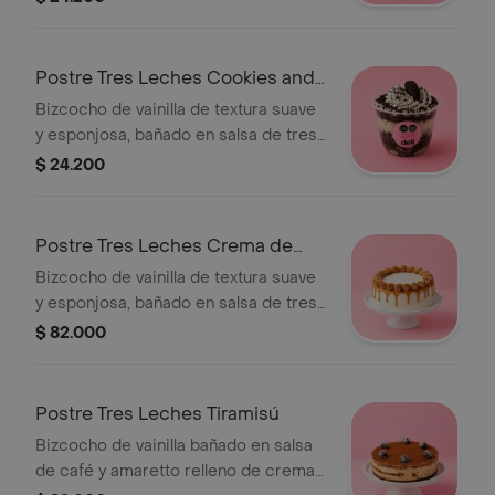
whisky. Relleno y cubierto de crema
suave. Contiene licor. Tamaño de 1 a 2
porciones de 60 gr aprox.
Postre Tres Leches Cookies and
Cream Copa
Bizcocho de vainilla de textura suave
y esponjosa, bañado en salsa de tres
leches. Con relleno y cobertura de
$ 24.200
crema y trocitos de galletas de
chocolate. Tamaño de 1 a 2 porciones
de 60 gr aprox.
Postre Tres Leches Crema de
Whisky
Bizcocho de vainilla de textura suave
y esponjosa, bañado en salsa de tres
leches saborizada con crema de
$ 82.000
whisky. Relleno y cubierto de crema
suave logrando un equilibrio entre
dulzura y sabor. (La imagen de
Postre Tres Leches Tiramisú
referencia es de 10 a 16 porciones de
Bizcocho de vainilla bañado en salsa
60 gr aprox.)
de café y amaretto relleno de crema