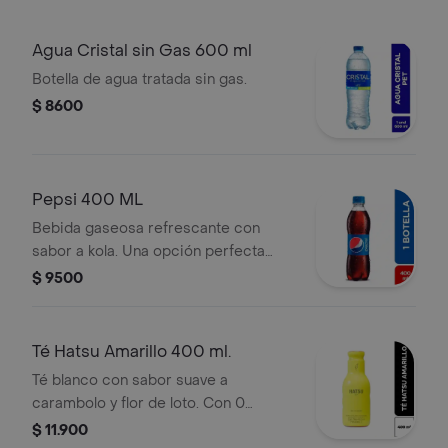
Agua Cristal sin Gas 600 ml
Botella de agua tratada sin gas.
$ 8600
Pepsi 400 ML
Bebida gaseosa refrescante con
sabor a kola. Una opción perfecta
para acompañar tus tortas o postres
$ 9500
favoritos.
Té Hatsu Amarillo 400 ml.
Té blanco con sabor suave a
carambolo y flor de loto. Con 0
calorías y 0 carbohidratos. Esta
$ 11.900