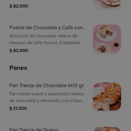
imagen de referencia es de 10 a 16
$ 82.000
porciones de 60 gr aprox.)
Postre de Chocolate y Café con
Stevia
Bizcocho de chocolate relleno de
mousse de café mocca. Endulzado
con stevia. (La imagen de referencia
$ 82.000
es de 10 a 16 porciones de 60 gr
aprox.)
Panes
Pan Trenza de Chocolate 600 gr
Pan trenza suave y esponjoso relleno
de chocolate y decorado con chips
de chocolate de 600gr.
$ 21.300
Pan Trenza de Queso