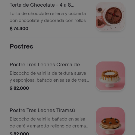
Torta de Chocolate - 4 a 8
porciones
Torta de chocolate rellena y cubierta
con chocolate y decorada con rollos
de chocolate. (La imagen de
$ 74.400
referencia es de 10 a 16 porciones de
60 gr aprox.)
Postres
Postre Tres Leches Crema de
Whisky
Bizcocho de vainilla de textura suave
y esponjosa, bañado en salsa de tres
leches saborizada con crema de
$ 82.000
whisky. Relleno y cubierto de crema
suave logrando un equilibrio entre
dulzura y sabor. (La imagen de
Postre Tres Leches Tiramsú
referencia es de 10 a 16 porciones de
Bizcocho de vainilla bañado en salsa
60 gr aprox.)
de café y amaretto relleno de crema
a base de queso. (La imagen de
$ 82.000