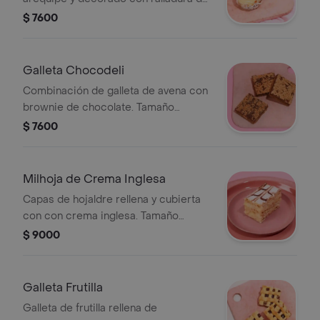
coco. Tamaño personal. Imagen de
$ 7600
referencia.
Galleta Chocodeli
Combinación de galleta de avena con
brownie de chocolate. Tamaño
personal. Imagen de referencia.
$ 7600
Milhoja de Crema Inglesa
Capas de hojaldre rellena y cubierta
con con crema inglesa. Tamaño
personal. Imagen de referencia.
$ 9000
Galleta Frutilla
Galleta de frutilla rellena de