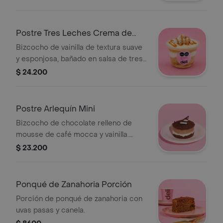
porciones de 60 gr aprox.
Postre Tres Leches Crema de
Whisky Copa
Bizcocho de vainilla de textura suave
y esponjosa, bañado en salsa de tres
leches saborizada con crema de
$ 24.200
whisky. Relleno y cubierto de crema
suave. Contiene licor. Tamaño de 1 a 2
porciones de 60 gr aprox.
Postre Arlequín Mini
Bizcocho de chocolate relleno de
mousse de café mocca y vainilla.
Tamaño de 1 a 2 porciones de 60 gr
$ 23.200
aprox.
Ponqué de Zanahoria Porción
Porción de ponqué de zanahoria con
uvas pasas y canela.