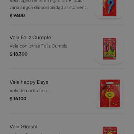
Vela signo de interrogación. El color
varía según disponibilidad al momento
de la compra.
$ 9600
Vela Feliz Cumple
Vela con letras Feliz Cumple.
$ 18.300
Vela happy Days
Vela de carita feliz.
$ 16.100
Vela Girasol