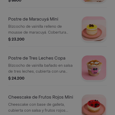
$ 8600
Postre de Maracuyá Mini
Bizcocho de vainilla relleno de
mousse de maracuyá. Cobertura
superior de glaseado de maracuyá.
$ 23.200
Tamaño de 1 a 2 porciones de 60 gr
aprox.
Postre de Tres Leches Copa
Bizcocho de vainilla bañado en salsa
de tres leches, cubierta con una
combinación de crema y arequipe.
$ 24.200
Tamaño de 1 a 2 porciones de 60 gr
aprox.
Cheescake de Frutos Rojos Mini
Cheescake con base de galleta,
cubierta con salsa y frutos rojos.