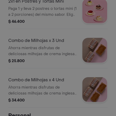
2x1 en Postres y Tortas Mini
Paga 1 y lleva 2 postres o tortas mini (1
a 2 porciones) del mismo sabor. Elige
tu sabor favorito y comparte.
$ 46.400
Combo de Milhojas x 3 Und
Ahorra mientras disfrutas de
deliciosas milhojas de crema inglesa
o combinada (crema inglesa con
$ 25.800
cobertura de arequipe). Imagen de
referencia.
Combo de Milhojas x 4 Und
Ahorra mientras disfrutas de
deliciosas milhojas de crema inglesa
o combinada (crema inglesa con
$ 34.400
cobertura de arequipe). Imagen de
referencia.
Personal