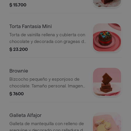
$ 15.700
Torta Fantasía Mini
Torta de vainilla rellena y cubierta con
chocolate y decorada con grageas de
chocolate. Tamaño de 1 a 2 porciones
$ 23.200
de 60 gr aprox.
Brownie
Bizcocho pequeño y esponjoso de
chocolate. Tamaño personal. Imagen
de referencia.
$ 7600
Galleta Alfajor
Galleta de mantequilla con relleno de
arequipe y decorado con ralladura de