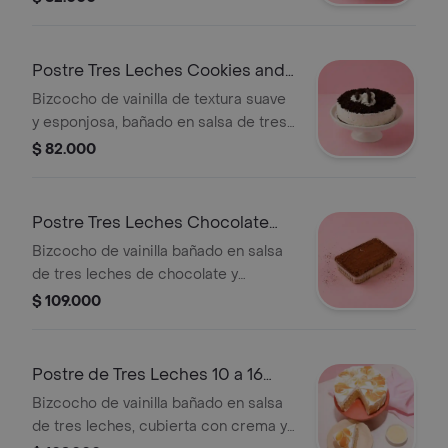
referencia es de 10 a 16 porciones de
60 gr aprox.)
Postre Tres Leches Cookies and
Cream
Bizcocho de vainilla de textura suave
y esponjosa, bañado en salsa de tres
leches. Con relleno y cobertura de
$ 82.000
crema y trocitos de galletas de
chocolate. Cremosidad, humedad y
crocancia en cada bocado. (La
Postre Tres Leches Chocolate
imagen de referencia es tamaño
Rectangular
Bizcocho de vainilla bañado en salsa
mediano: 10 a 16 porciones de 60 gr
de tres leches de chocolate y
aprox)
cubierta con crema. Una deliciosa
$ 109.000
opción más cremosa y húmeda para
compartir (La imagen de referencia
es tamaño mediano: 10 a 16
Postre de Tres Leches 10 a 16
porciones de 60 gr aprox)
porc
Bizcocho de vainilla bañado en salsa
de tres leches, cubierta con crema y