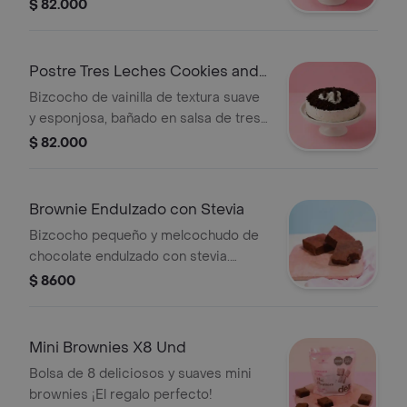
a base de queso. (La imagen de
$ 82.000
referencia es de 10 a 16 porciones de
60 gr aprox.)
Postre Tres Leches Cookies and
Cream
Bizcocho de vainilla de textura suave
y esponjosa, bañado en salsa de tres
leches. Con relleno y cobertura de
$ 82.000
crema y trocitos de galletas de
chocolate. Cremosidad, humedad y
crocancia en cada bocado. (La
Brownie Endulzado con Stevia
imagen de referencia es tamaño
Bizcocho pequeño y melcochudo de
mediano: 10 a 16 porciones de 60 gr
chocolate endulzado con stevia.
aprox)
Tamaño personal. Imagen de
$ 8600
referencia.
Mini Brownies X8 Und
Bolsa de 8 deliciosos y suaves mini
brownies ¡El regalo perfecto!