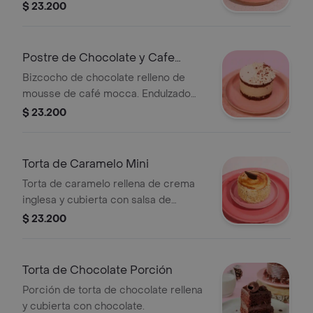
Tamaño de 1 a 2 porciones de 60 gr
$ 23.200
aprox.
Postre de Chocolate y Cafe
Stevia Mini
Bizcocho de chocolate relleno de
mousse de café mocca. Endulzado
con stevia. Tamaño de 1 a 2 porciones
$ 23.200
de 60 gr aprox.
Torta de Caramelo Mini
Torta de caramelo rellena de crema
inglesa y cubierta con salsa de
caramelo y maní. Tamaño de 1 a 2
$ 23.200
porciones de 60 gr aprox.
Torta de Chocolate Porción
Porción de torta de chocolate rellena
y cubierta con chocolate.