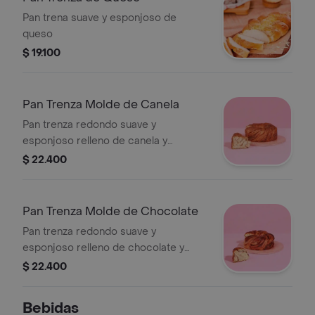
Pan trena suave y esponjoso de
queso
$ 19.100
Pan Trenza Molde de Canela
Pan trenza redondo suave y
esponjoso relleno de canela y
decorado con azúcar. (La imagen de
$ 22.400
referencia es tamaño para 16
porciones de 60 gr. aprox.)
Pan Trenza Molde de Chocolate
Pan trenza redondo suave y
esponjoso relleno de chocolate y
decorado con chips de chocolate. (La
$ 22.400
imagen de referencia es tamaño para
16 porciones de 60 gr. aprox.)
Bebidas