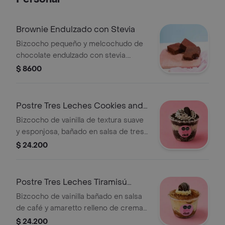
Brownie Endulzado con Stevia
Bizcocho pequeño y melcochudo de
chocolate endulzado con stevia.
Tamaño personal. Imagen de
$ 8600
referencia.
Postre Tres Leches Cookies and
Cream Copa
Bizcocho de vainilla de textura suave
y esponjosa, bañado en salsa de tres
leches. Con relleno y cobertura de
$ 24.200
crema y trocitos de galletas de
chocolate. Tamaño de 1 a 2 porciones
de 60 gr aprox.
Postre Tres Leches Tiramisú
Copa
Bizcocho de vainilla bañado en salsa
de café y amaretto relleno de crema
a base de queso. Tamaño de 1 a 2
$ 24.200