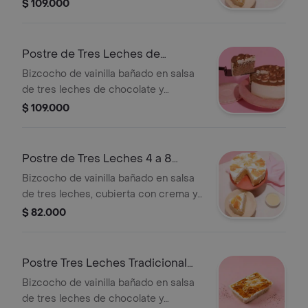
arequipe. (La imagen de referencia es
$ 109.000
de 10 a 16 porciones de 60 gr aprox.)
Postre de Tres Leches de
Chocolate 10 a 16 porc
Bizcocho de vainilla bañado en salsa
de tres leches de chocolate y
cubierta con crema. (La imagen de
$ 109.000
referencia es de 10 a 16 porciones de
60 gr aprox.)
Postre de Tres Leches 4 a 8
porciones
Bizcocho de vainilla bañado en salsa
de tres leches, cubierta con crema y
arequipe. (La imagen de referencia es
$ 82.000
de 10 a 16 porciones de 60 gr aprox.)
Postre Tres Leches Tradicional
Rectangular
Bizcocho de vainilla bañado en salsa
de tres leches de chocolate y