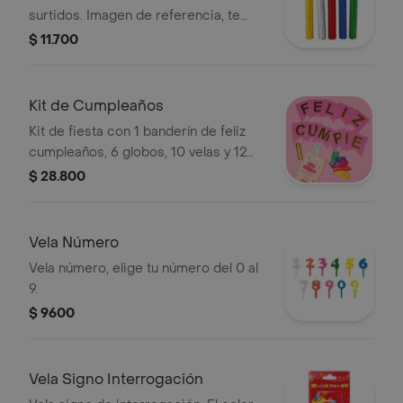
surtidos. Imagen de referencia, te
llegará alguno de estos colores o
$ 11.700
similar según la disponibilidad.
Kit de Cumpleaños
Kit de fiesta con 1 banderín de feliz
cumpleaños, 6 globos, 10 velas y 12
serpentinas. Los colores pueden
$ 28.800
variar según disponibilidad del
producto.
Vela Número
Vela número, elige tu número del 0 al
9.
$ 9600
Vela Signo Interrogación