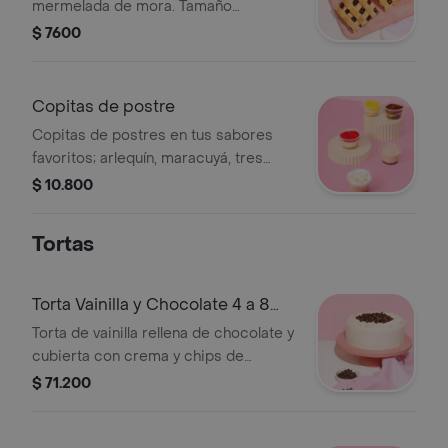
mermelada de mora. Tamaño
personal. Imagen de referencia.
$ 7600
Copitas de postre
Copitas de postres en tus sabores
favoritos; arlequín, maracuyá, tres
leches, cheesecake de frutos rojos y
$ 10.800
café y chocolate endulzado con
Stevia.
Tortas
Torta Vainilla y Chocolate 4 a 8
porc
Torta de vainilla rellena de chocolate y
cubierta con crema y chips de
chocolate. (La imagen de referencia
$ 71.200
es de 10 a 16 porciones de 60 gr
aprox.)