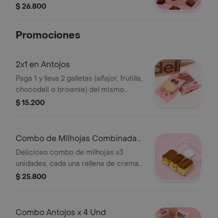
$ 26.800
Promociones
2x1 en Antojos
Paga 1 y lleva 2 galletas (alfajor, frutilla,
chocodeli o brownie) del mismo
sabor. Elige tu sabor favorito y
$ 15.200
comparte.
Combo de Milhojas Combinadas
x3 Und
Delicioso combo de milhojas x3
unidades, cada una rellena de crema
inglesa y con cobertura de arequipe.
$ 25.800
Combo Antojos x 4 Und