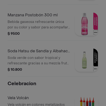
Manzana Postobón 300 ml
Bebida gaseosa refrescante única
por su color y sabor para acompañar
tus tortas y postres favoritos.
$ 9500
Soda Hatsu de Sandia y Albahaca
300 ml
Soda verde con sabor tropical y
refrescante gracias a su mezcla frutal
y herbal. Contiene 15 calorías por
$ 10.800
porción.
Celebracion
Vela Volcán
Vela volcán en colores metalizados