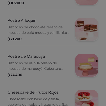
cubierta con crema. Una deliciosa
$ 109.000
opción más cremosa y húmeda para
compartir (La imagen de referencia
es tamaño mediano: 10 a 16
Postre Arlequín
porciones de 60 gr aprox)
Bizcocho de chocolate relleno de
mousse de café mocca y vainilla. (La
imagen de referencia es de 10 a 16
$ 71.200
porciones de 60 gr aprox.)
Postre de Maracuyá
Bizcocho de vainilla relleno de
mousse de maracuyá. Cobertura
superior de glaseado de maracuyá.
$ 74.400
(La imagen de referencia es tamaño
mediano: 10 a 16 porciones de 60 gr
aprox).
Cheescake de Frutos Rojos
Cheescake con base de galleta,
cubierta con salsa y frutos rojos. (La