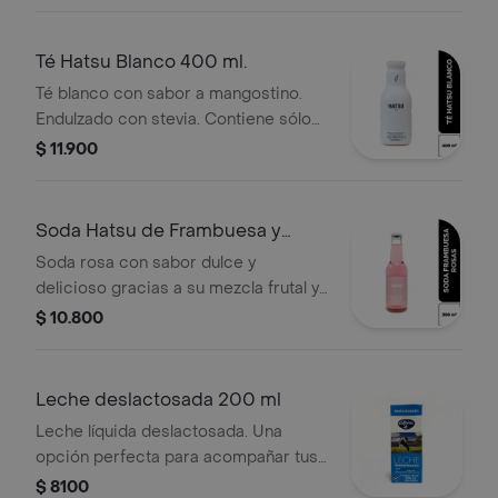
bebida puede ser consumida en frío o
en caliente.
Té Hatsu Blanco 400 ml.
Té blanco con sabor a mangostino.
Endulzado con stevia. Contiene sólo
30 calorías por porción. Esta bebida
$ 11.900
puede ser consumida en frío o en
caliente.
Soda Hatsu de Frambuesa y
Rosas 300 ml
Soda rosa con sabor dulce y
delicioso gracias a su mezcla frutal y
herbal. Contiene 15 calorías por
$ 10.800
porción.
Leche deslactosada 200 ml
Leche líquida deslactosada. Una
opción perfecta para acompañar tus
tortas o postres favoritos.
$ 8100