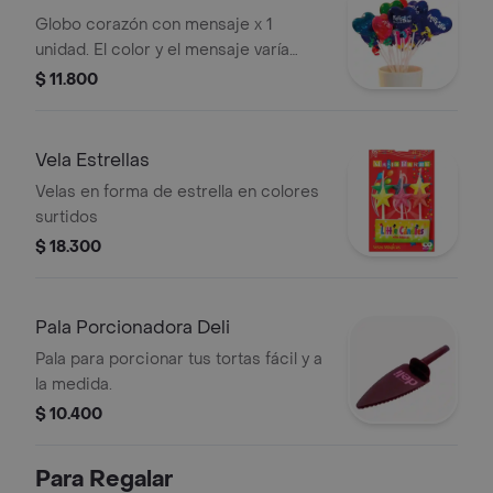
Globo corazón con mensaje x 1
unidad. El color y el mensaje varía
según disponibilidad al momento de
$ 11.800
la compra.
Vela Estrellas
Velas en forma de estrella en colores
surtidos
$ 18.300
Pala Porcionadora Deli
Pala para porcionar tus tortas fácil y a
la medida.
$ 10.400
Para Regalar