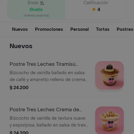
Envío
Calificación
Gratis
4
(nuevos usuarios)
Nuevos
Promociones
Personal
Tortas
Postres
Nuevos
Postre Tres Leches Tiramisú
Copa
Bizcocho de vainilla bañado en salsa
de café y amaretto relleno de crema
a base de queso. Tamaño de 1 a 2
$ 24.200
porciones de 60 gr aprox.
Postre Tres Leches Crema de
Whisky Copa
Bizcocho de vainilla de textura suave
y esponjosa, bañado en salsa de tres
leches saborizada con crema de
$ 24.200