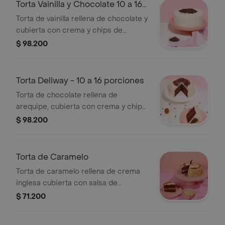
Torta Vainilla y Chocolate 10 a 16
porc
Torta de vainilla rellena de chocolate y
cubierta con crema y chips de
chocolate. (La imagen de referencia
$ 98.200
es de 10 a 16 porciones de 60 gr
aprox.)
Torta Deliway - 10 a 16 porciones
Torta de chocolate rellena de
arequipe, cubierta con crema y chips
de chocolate. (La imagen de
$ 98.200
referencia es de 10 a 16 porciones de
60 gr aprox.)
Torta de Caramelo
Torta de caramelo rellena de crema
inglesa cubierta con salsa de
caramelo y maní. (La imagen de
$ 71.200
referencia es de 10 a 16 porciones de
60 gr aprox.)