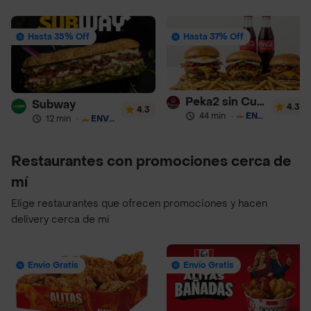
Hasta 35% Off
Hasta 37% Off
Peka2 sin Culpa Lourdes
Subway
4.3
4.3
44 min
·
ENVÍO GRATIS
12 min
·
ENVÍO GRATIS
Restaurantes con promociones cerca de
mí
Elige restaurantes que ofrecen promociones y hacen
delivery cerca de mí
Envío Gratis
Envío Gratis