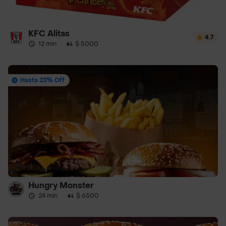
KFC Alitas
4.7
12 min
·
$ 5000
Hasta 23% Off
Hungry Monster
24 min
·
$ 6500