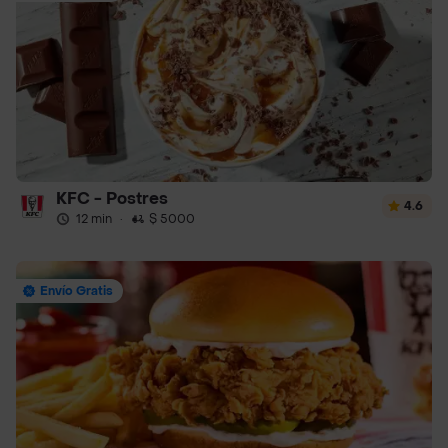
KFC - Postres
4.6
12 min
·
$ 5000
Envío Gratis