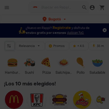
Bogotá
Regístrate
¿Nuevo en Rappi?
y disfruta de
envíos gratis por semanas
Aplican TyC
Relevancia
Promos
+ 4.5
35 mins
Hamburguesa
Sushi
Pizza
Salchipapas
Pollo
Saludable
¡Los 10 más elegidos!