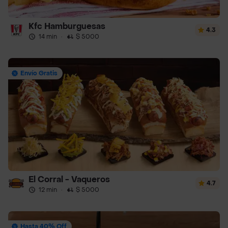
Kfc Hamburguesas
4.3
14 min
·
$ 5000
Envío Gratis
El Corral - Vaqueros
4.7
12 min
·
$ 5000
Hasta 40% Off