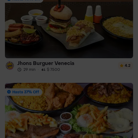
Jhons Burguer Venecia
4.2
29 min
·
$ 7500
Hasta 37% Off