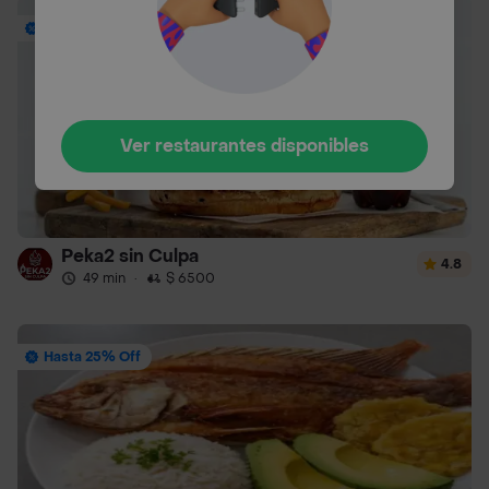
Envío Gratis
Ver restaurantes disponibles
Peka2 sin Culpa
4.8
49 min
·
$ 6500
Hasta 25% Off