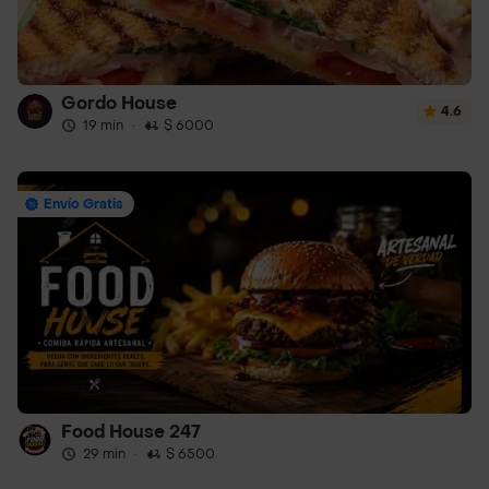
Gordo House
4.6
19 min
·
$ 6000
Envío Gratis
Food House 247
29 min
·
$ 6500