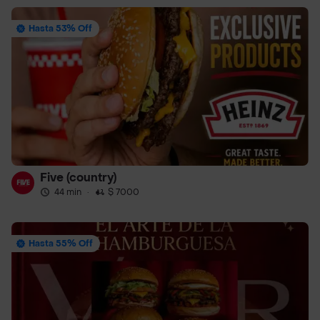
Hasta 53% Off
Five (country)
44 min
·
$ 7000
Hasta 55% Off