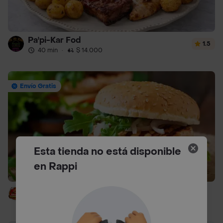
Pa'pi-Kar Fod
1.5
40 min
·
$ 14.000
Envío Gratis
Esta tienda no está disponible
en Rappi
Solo Combo Burguer Ll
40 min
·
$ 14.000