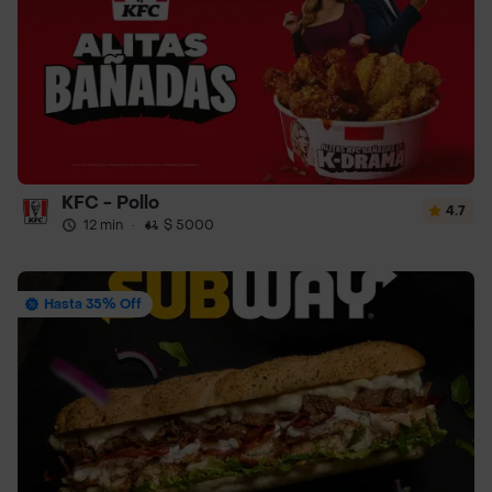
KFC - Pollo
4.7
12 min
·
$ 5000
Hasta 35% Off