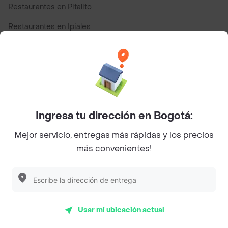
Restaurantes en Pitalito
Restaurantes en Ipiales
Restaurantes en San Andres
Restaurantes cerca de mi para pedir Comida a Domicilio -
Top Marcas y Cadenas de Restaurantes
Ingresa tu dirección en Bogotá:
Encuéntranos en estos países
Mejor servicio, entregas más rápidas y los precios
más convenientes!
App Store
Google play
AppGallery
Usar mi ubicación actual