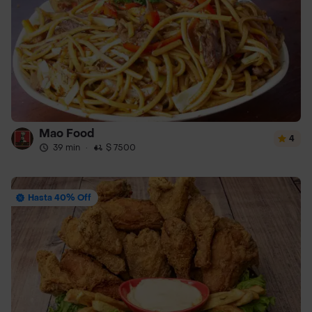
Mao Food
4
39 min
·
$ 7500
Hasta 40% Off