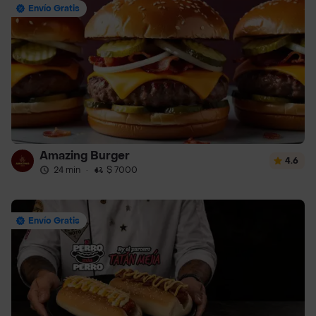
Envío Gratis
Amazing Burger
4.6
24 min
·
$ 7000
Envío Gratis