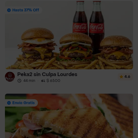
Hasta 37% Off
Peka2 sin Culpa Lourdes
4.6
44 min
·
$ 6500
Envío Gratis