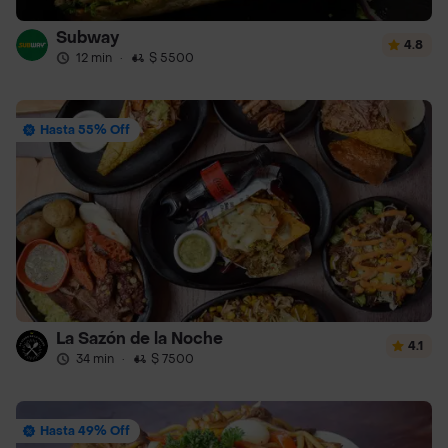
Subway
4.8
12 min
·
$ 5500
Hasta 55% Off
La Sazón de la Noche
4.1
34 min
·
$ 7500
Hasta 49% Off