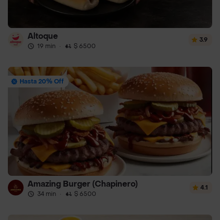
Altoque
3.9
19 min
·
$ 6500
Hasta 20% Off
Amazing Burger (Chapinero)
4.1
34 min
·
$ 6500