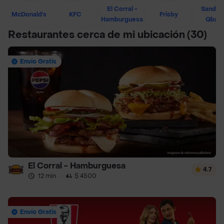
El Corral -
Sandwi
McDonald's
KFC
Frisby
Hamburguesa
Qban
Restaurantes cerca de mi ubicación
(30)
Envío Gratis
El Corral - Hamburguesa
4.7
12 min
·
$ 4500
Envío Gratis