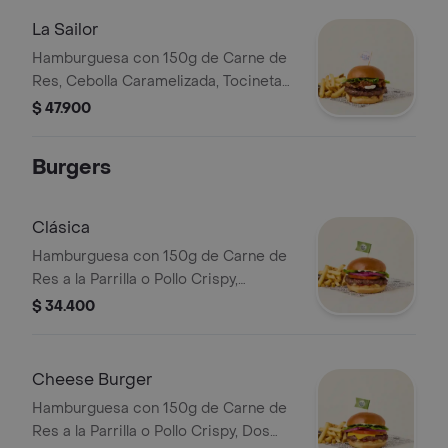
Seleccionar Que Quieres Tomar.
La Sailor
Hamburguesa con 150g de Carne de
Res, Cebolla Caramelizada, Tocineta
Bañada en Salsa BBQ Sailor, Lechuga
$ 47.900
y Queso Philadelphia en Pan Brioche
Dorado en Mantequilla. Incluye
Burgers
Acompañamiento de Papas o
Ensalada.
Clásica
Hamburguesa con 150g de Carne de
Res a la Parrilla o Pollo Crispy,
Lechuga, Tomate, Cebolla, Salsa de
$ 34.400
Tomate y Mostaza en Pan Brioche
Dorado en Mantequilla. Incluye
Acompañamiento de Papas o
Cheese Burger
Ensalada.
Hamburguesa con 150g de Carne de
Res a la Parrilla o Pollo Crispy, Dos