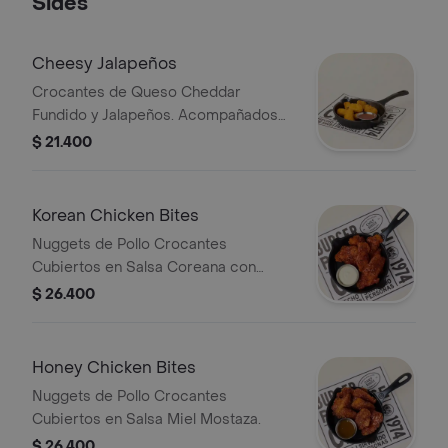
Sides
Cheesy Jalapeños
Crocantes de Queso Cheddar
Fundido y Jalapeños. Acompañados
de Dip de Sweet Ginger.
$ 21.400
Korean Chicken Bites
Nuggets de Pollo Crocantes
Cubiertos en Salsa Coreana con
Gochujang y Ajonjolí. Acompañados
$ 26.400
de Dip de Queso Azul.
Honey Chicken Bites
Nuggets de Pollo Crocantes
Cubiertos en Salsa Miel Mostaza.
$ 26.400