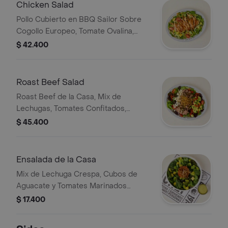
Ensalada.
Chicken Salad
Pollo Cubierto en BBQ Sailor Sobre
Cogollo Europeo, Tomate Ovalina,
Pepino Fresco, Cebolla Morada,
$ 42.400
Zanahoria y Aguacate. Acompañada
de Vinagreta de Cilantro o Vinagreta
de Queso Azul.
Roast Beef Salad
Roast Beef de la Casa, Mix de
Lechugas, Tomates Confitados,
Puerro Crocante, Queso Feta,
$ 45.400
Pimentón Escalivado, Aguacate y
Vinagreta de Chimichurri.
Ensalada de la Casa
Mix de Lechuga Crespa, Cubos de
Aguacate y Tomates Marinados
Acompañados de Vinagreta de
$ 17.400
Cilantro.