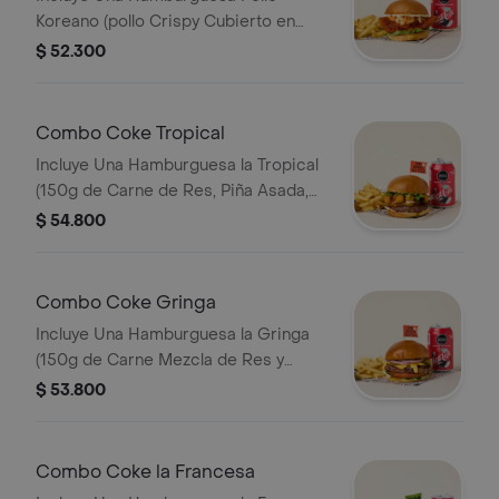
Quieres Tomar. Nota: por Su Mezcla
Koreano (pollo Crispy Cubierto en
con Cerdo, la Carne Puede Presentar
Salsa Coreana, Queso Crema,
$ 52.300
Tonos Rojos Tras Su Cocción.
Lechuga, Pepino y Zanahoria en Salsa
Ranch en Pan Brioche Dorado en
Mantequilla) Acompañamiento (papas
Combo Coke Tropical
o Ensalada). Puedes Seleccionar Que
Incluye Una Hamburguesa la Tropical
Quieres Tomar.
(150g de Carne de Res, Piña Asada,
Queso Costeño Apanado, Lechuga,
$ 54.800
Queso Crema y Salsa de Jengibre en
Pan Brioche Dorado en Mantequilla)
Acompañamiento (papas o Ensalada).
Combo Coke Gringa
Puedes Seleccionar Que Quieres
Incluye Una Hamburguesa la Gringa
Tomar.
(150g de Carne Mezcla de Res y
Tocineta, Tomate, Cebolla Morada,
$ 53.800
Pepinillos, Queso Cheddar Fundido,
Salsa BBQ y Mayonesa en Pan
Brioche Dorado en Mantequilla)
Combo Coke la Francesa
Acompañamiento (papas o Ensalada).