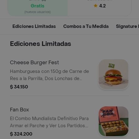
Gratis
4.2
(nuevos usuarios)
Ediciones Limitadas
Combos a Tu Medida
Signature
Ediciones Limitadas
Cheese Burger Fest
Hamburguesa con 150g de Carne de
Res a la Parrilla, Dos Lonchas de
Queso Americano Tipo Cheddar,
$ 34.150
Lechuga, Tomate, Cebolla, Salsa de
Tomate y Mostaza en Pan Brioche
Dorado en Mantequilla.
Fan Box
El Combo Mundialista Definitivo Para
Armar el Parche y Ver Los Partidos.
Incluye 12 Mini Cheese Burgers, 3
$ 324.200