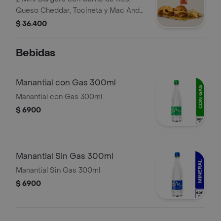
Queso Cheddar, Tocineta y Mac And
Cheese. Incluye Acompañamiento de
$ 36.400
Papas.
Bebidas
Manantial con Gas 300ml
Manantial con Gas 300ml
$ 6900
Manantial Sin Gas 300ml
Manantial Sin Gas 300ml
$ 6900