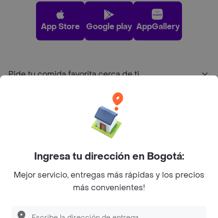
App Store
Google play
AppGallery
Pide tu comida favorita cerca de ti
Categorías
Únete a Rappi
Ingresa tu dirección en Bogotá:
Sobre Rappi
Mejor servicio, entregas más rápidas y los precios
más convenientes!
Facebook
Twitter
Instagram
©
2026
Rappi Inc. All rights reserved.