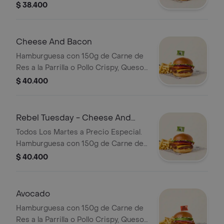
Lonchas de Queso Americano Tipo
$ 38.400
Cheddar, Lechuga, Tomate, Cebolla,
Salsa de Tomate y Mostaza en Pan
Brioche Dorado en Mantequilla.
Cheese And Bacon
Incluye Acompañamiento de Papas o
Hamburguesa con 150g de Carne de
Ensalada.
Res a la Parrilla o Pollo Crispy, Queso
Americano Tipo Cheddar, Tocineta,
$ 40.400
Lechuga, Tomate, Cebolla, Salsa de
Tomate y Mostaza en Pan Brioche
Dorado en Mantequilla. Incluye
Rebel Tuesday - Cheese And
Acompañamiento de Papas o
Bacon
Todos Los Martes a Precio Especial.
Ensalada.
Hamburguesa con 150g de Carne de
Res a la Parrilla, Queso Americano
$ 40.400
Tipo Cheddar, Tocineta, Lechuga,
Tomate, Cebolla, Salsa de Tomate y
Mostaza en Pan Brioche Dorado en
Avocado
Mantequilla. Incluye Papas a la
Hamburguesa con 150g de Carne de
Francesa.
Res a la Parrilla o Pollo Crispy, Queso