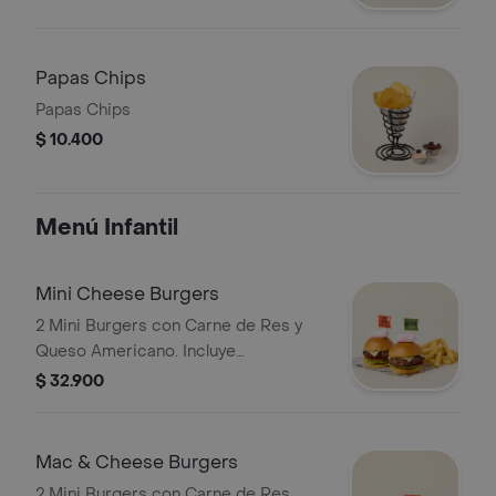
Papas Chips
Papas Chips
$ 10.400
Menú Infantil
Mini Cheese Burgers
2 Mini Burgers con Carne de Res y
Queso Americano. Incluye
Acompañamiento de Papas.
$ 32.900
Mac & Cheese Burgers
2 Mini Burgers con Carne de Res,