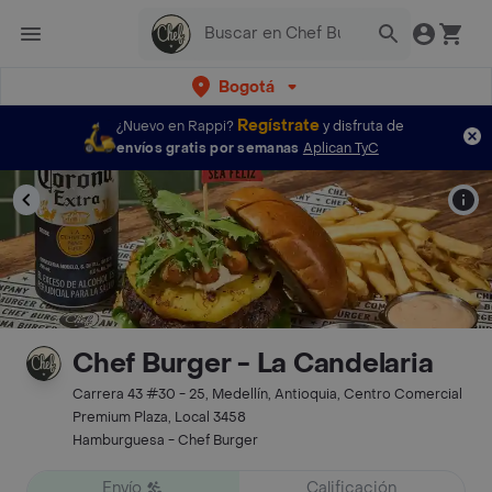
Bogotá
Regístrate
¿Nuevo en Rappi?
y disfruta de
envíos gratis por semanas
Aplican TyC
Chef Burger - La Candelaria
Carrera 43 #30 - 25, Medellín, Antioquia, Centro Comercial
Premium Plaza, Local 3458
Hamburguesa - Chef Burger
Envío
Calificación