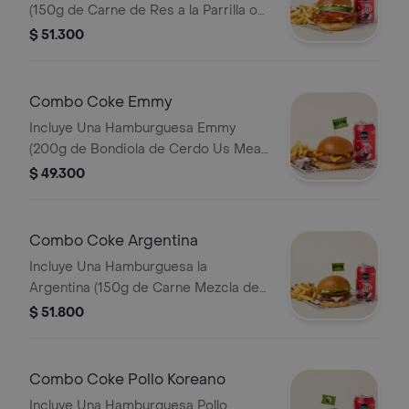
(150g de Carne de Res a la Parrilla o
Puedes Seleccionar Que Quieres
Pollo Crispy, Queso Americano Tipo
$ 51.300
Tomar.
Cheddar, Tocineta, Aguacate,
Lechuga, Tomate, Cebolla, Salsa de
Tomate y Mostaza en Pan Brioche
Combo Coke Emmy
Dorado en Mantequilla)
Incluye Una Hamburguesa Emmy
Acompañamiento (papas o Ensalada).
(200g de Bondiola de Cerdo Us Meat
Puedes Seleccionar Que Quieres
Certified, Queso Cheddar Derretido,
$ 49.300
Tomar.
Salsa Emmy con Ajonjolí Negro y
Cebollas Caramelizadas en Pan
Brioche Dorado en Mantequilla)
Combo Coke Argentina
Acompañamiento (papas o Ensalada).
Incluye Una Hamburguesa la
Puedes Seleccionar Que Quieres
Argentina (150g de Carne Mezcla de
Tomar. Nota: por Ser Carne de Cerdo,
Res y Chorizo, Queso Mozzarella,
$ 51.800
Puede Presentar Tonos Rojos Tras Su
Cebolla a la Parrilla, Chimichurri y
Cocción.
Mayonesa en Pan Brioche Dorado en
Mantequilla) Acompañamiento (papas
Combo Coke Pollo Koreano
o Ensalada). Puedes Seleccionar Que
Incluye Una Hamburguesa Pollo