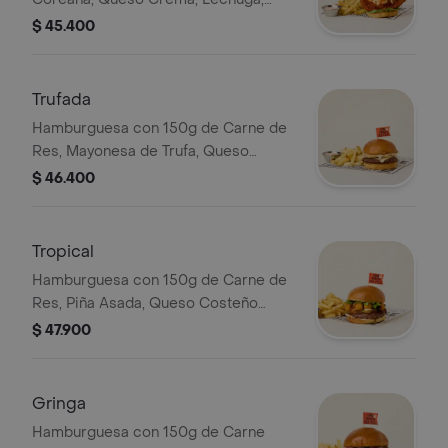
Tonos Rojos Tras Su Cocción.
Pepino y Zanahoria en Salsa Ranch en
$ 45.400
Pan Brioche Dorado en Mantequilla.
Incluye Acompañamiento de Papas o
Ensalada.
Trufada
Hamburguesa con 150g de Carne de
Res, Mayonesa de Trufa, Queso
Mozzarella y Crocante de Queso
$ 46.400
Parmesano en Pan Brioche Dorado en
Mantequilla. Incluye Acompañamiento
de Papas o Ensalada.
Tropical
Hamburguesa con 150g de Carne de
Res, Piña Asada, Queso Costeño
Apanado, Lechuga, Queso Crema y
$ 47.900
Salsa de Jengibre en Pan Brioche
Dorado en Mantequilla. Incluye
Acompañamiento de Papas o
Gringa
Ensalada.
Hamburguesa con 150g de Carne