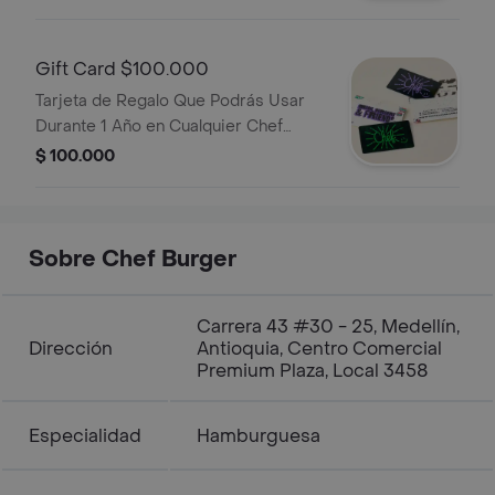
Compras a Domicilio y .
Gift Card $100.000
Tarjeta de Regalo Que Podrás Usar
Durante 1 Año en Cualquier Chef
Burger Del Pais. No Aplica Para
$ 100.000
Compras a Domicilio y .
Sobre Chef Burger
Carrera 43 #30 - 25, Medellín,
Dirección
Antioquia, Centro Comercial
Premium Plaza, Local 3458
Especialidad
Hamburguesa