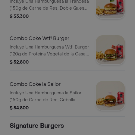
Incluye Una Hamburguesa la Francesa
Puedes Seleccionar Que Quieres
(150g de Carne de Res, Doble Queso
Tomar. Nota: por Su Mezcla con
Mozzarella, Tomate, Salsa Café de
$ 53.300
Cerdo, la Carne Puede Presentar
París y Viruta de Papa en Pan Brioche
Tonos Rojos Tras Su Cocción.
Dorado en Mantequilla)
Acompañamiento (papas o Ensalada).
Combo Coke Wtf! Burger
Puedes Seleccionar Que Quieres
Incluye Una Hamburguesa Wtf! Burger
Tomar.
(120g de Proteína Vegetal de la Casa,
Cogollo Europeo, Cebolla
$ 52.800
Caramelizada, Queso Mozzarella,
Puerro Crocante, Nueces y Salsa de
Ajonjolí en Pan Brioche Dorado en
Combo Coke la Sailor
Mantequilla) Acompañamiento (papas
Incluye Una Hamburguesa la Sailor
o Ensalada). Puedes Seleccionar Que
(150g de Carne de Res, Cebolla
Quieres Tomar.
Caramelizada, Tocineta Bañada en
$ 54.800
Salsa BBQ Sailor, Lechuga y Queso
Philadelphia en Pan Brioche Dorado
Signature Burgers
en Mantequilla) Acompañamiento
(papas o Ensalada). Puedes