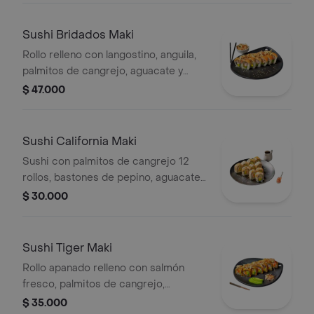
Sushi Bridados Maki
Rollo relleno con langostino, anguila,
palmitos de cangrejo, aguacate y
queso crema.topping de salmón y
$ 47.000
ensalada dinamita.
Sushi California Maki
Sushi con palmitos de cangrejo 12
rollos, bastones de pepino, aguacate,
queso crema, masago, salsas a
$ 30.000
elección.
Sushi Tiger Maki
Rollo apanado relleno con salmón
fresco, palmitos de cangrejo,
aguacate y queso crema.topping de
$ 35.000