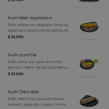
$ 33.000
fuji.
Sushi Maki Vegetariano
Rollo relleno con vegetales tempura,
aguacate y queso crema.topping de
plátano maduro, bañado en salsa
$ 36.000
shanghái.
Sushi Izumi Dai
Rollo sobre una cama de tiradito
peruano, relleno de pescado blanco
apanado, palmitos de cangrejo y
$ 35.000
queso crema. topping de aguacate
bañado en reducción de cítricos.
Sushi Tokio Maki
Rollo relleno con pescado blanco
apanado, aguacate y queso crema.