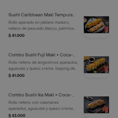
Sushi Caribbean Maki Tempura
+Cocacola Org 10 Oz
Rollo apanado en plátano maduro,
relleno de pescado blanco, palmitos
de cangrejo, aguacate, queso crema
$ 41.000
+ topping octopus spicy + Gaseosa
Combo Sushi Fuji Maki + Coca-
Cola Sabor Original 10 Oz
Rollo relleno de langostinos apanados,
aguacate y queso crema. topping de
vegetales tempura, bañado en salsa
$ 41.000
fuji. + Gaseosa
Combo Sushi Ika Maki + Coca-
Cola Sabor Original 10 Oz
Rollo relleno con calamares
apanados, aguacate y queso crema.
topping de plátano maduro y salsa
$ 43.000