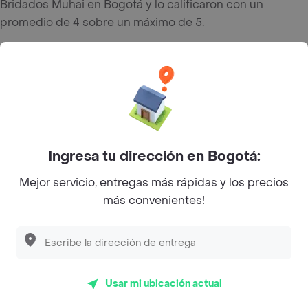
Bridados Muhai en Bogotá y lo calificaron con un
promedio de 4 sobre un máximo de 5.
33% de los clientes que pidieron online en Bridados
Muhai de Bogotá valoraron Justo lo que pedí, mientras
que 17% opinaron Faltaron algunos items y finalmente el
17% comentó Calidad de la comida.
Del total de Restaurantes, Bridados Muhai es uno de los
más importantes en Bogotá con 4 de rating sobre un
Ingresa tu dirección en Bogotá:
máximo de 5.
Mejor servicio, entregas más rápidas y los precios
más convenientes!
Top Marcas y Cadenas de Restaurantes
Encuéntranos en estos países
Usar mi ubicación actual