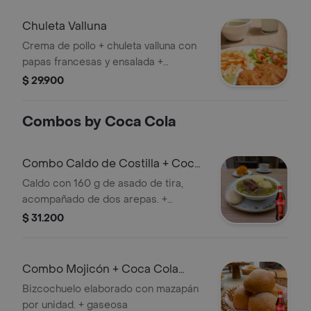
Chuleta Valluna
Crema de pollo + chuleta valluna con
papas francesas y ensalada +
Limonada natural
$ 29.900
Combos by Coca Cola
Combo Caldo de Costilla + Coca
Cola Original 300ml
Caldo con 160 g de asado de tira,
acompañado de dos arepas. +
Gaseosa
$ 31.200
Combo Mojicón + Coca Cola
Original 300ml
Bizcochuelo elaborado con mazapán
por unidad. + gaseosa