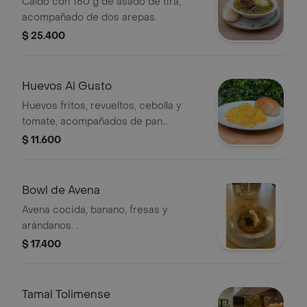
Caldo con 160 g de asado de tira,
acompañado de dos arepas.
$ 25.400
Huevos Al Gusto
Huevos fritos, revueltos, cebolla y
tomate, acompañados de pan
blandito..
$ 11.600
Bowl de Avena
Avena cocida, banano, fresas y
arándanos. .
$ 17.400
Tamal Tolimense