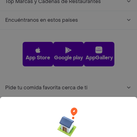
Top Marcas y Cadenas de Restaurantes
Encuéntranos en estos países
App Store
Google play
AppGallery
Pide tu comida favorita cerca de ti
Categorías
Únete a Rappi