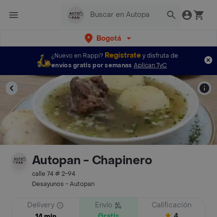
Bogotá
Regístrate
¿Nuevo en Rappi?
y disfruta de
envíos gratis por semanas
Aplican TyC
Autopan - Chapinero
calle 74 # 2-94
Desayunos - Autopan
Delivery
Envío
Calificación
Gratis
4
14 min