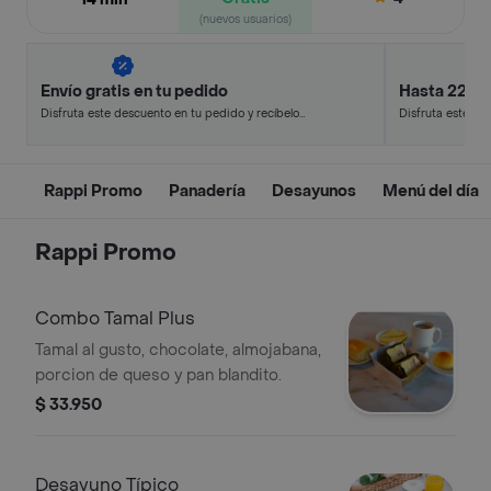
(nuevos usuarios)
Envío gratis en tu pedido
Hasta 22% 
Disfruta este descuento en tu pedido y recíbelo
Disfruta este de
en minutos.
en minutos.
Rappi Promo
Panadería
Desayunos
Menú del día
Rappi Promo
Combo Tamal Plus
Tamal al gusto, chocolate, almojabana,
porcion de queso y pan blandito.
$ 33.950
Desayuno Típico