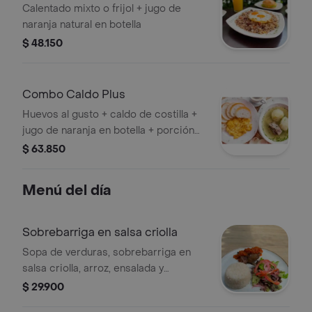
Calentado mixto o frijol + jugo de
naranja natural en botella
$ 48.150
Combo Caldo Plus
Huevos al gusto + caldo de costilla +
jugo de naranja en botella + porción
de queso + chocolate
$ 63.850
Menú del día
Sobrebarriga en salsa criolla
Sopa de verduras, sobrebarriga en
salsa criolla, arroz, ensalada y
limonada.
$ 29.900