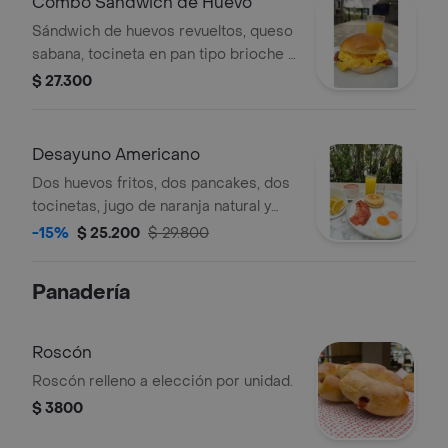
Combo Sándwich de Huevo
Sándwich de huevos revueltos, queso
sabana, tocineta en pan tipo brioche +
jugo de naranja natural
$ 27.300
Desayuno Americano
Dos huevos fritos, dos pancakes, dos
tocinetas, jugo de naranja natural y
bebida caliente
-15%
$ 25.200
$ 29.800
Panadería
Roscón
Roscón relleno a elección por unidad.
$ 3800