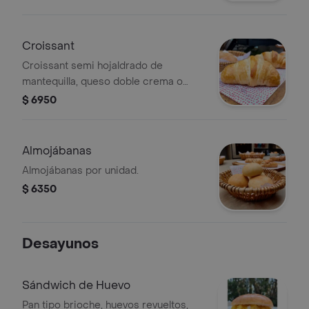
Croissant
Croissant semi hojaldrado de
mantequilla, queso doble crema o
jamón.
$ 6950
Almojábanas
Almojábanas por unidad.
$ 6350
Desayunos
Sándwich de Huevo
Pan tipo brioche, huevos revueltos,