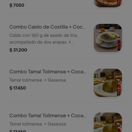
$ 7050
Combo Caldo de Costilla + Coca
Cola Sin Azúcar 300ml
Caldo con 160 g de asado de tira,
acompañado de dos arepas. +
gaseosa
$ 31.200
Combo Tamal Tolimense + Coca
Cola Original 300ml
Tamal tolimense. + Gaseosa
$ 17.450
Combo Tamal Tolimense + Coca
Cola Sin Azúcar 300ml
Tamal tolimense. + Gaseosa