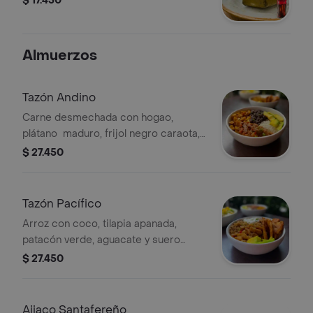
$ 17.450
Almuerzos
Tazón Andino
Carne desmechada con hogao,
plátano maduro, frijol negro caraota,
arroz blanco y aguacate.
$ 27.450
Tazón Pacífico
Arroz con coco, tilapia apanada,
patacón verde, aguacate y suero
costeño.
$ 27.450
Ajiaco Santafereño