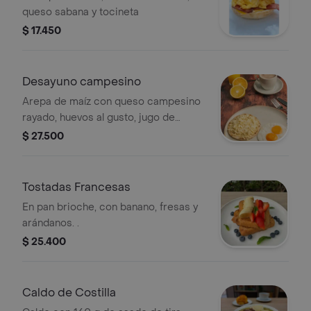
queso sabana y tocineta
$ 17.450
Desayuno campesino
Arepa de maíz con queso campesino
rayado, huevos al gusto, jugo de
naranja y chocolate.
$ 27.500
Tostadas Francesas
En pan brioche, con banano, fresas y
arándanos. .
$ 25.400
Caldo de Costilla