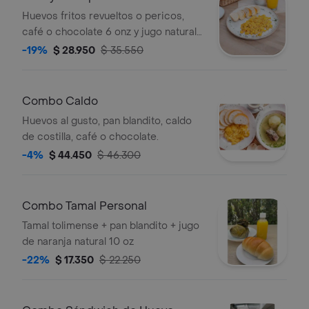
Huevos fritos revueltos o pericos,
café o chocolate 6 onz y jugo natural
de naranja en botella.
-19%
$ 28.950
$ 35.550
Combo Caldo
Huevos al gusto, pan blandito, caldo
de costilla, café o chocolate.
-4%
$ 44.450
$ 46.300
Combo Tamal Personal
Tamal tolimense + pan blandito + jugo
de naranja natural 10 oz
-22%
$ 17.350
$ 22.250