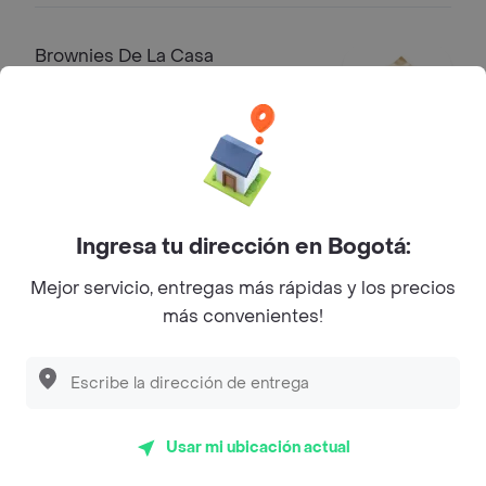
Brownies De La Casa
Brownies de la casa bañados en salsa
de frutos rojos 2 und.
$ 9500
Sobre Jeno's Pizza
Ingresa tu dirección en Bogotá:
Mejor servicio, entregas más rápidas y los precios
Cll. 38A Sur # 34D - 50, Local
más convenientes!
Dirección
2183
Especialidad
Pizza
Usar mi ubicación actual
Rating
4