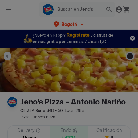
Bogotá
Regístrate
¿Nuevo en Rappi?
y disfruta de
envíos gratis por semanas
Aplican TyC
Jeno's Pizza - Antonio Nariño
Cll. 38A Sur # 34D - 50, Local 2183
Pizza - Jeno's Pizza
Delivery
Envío
Calificación
Gratis
4
35 min