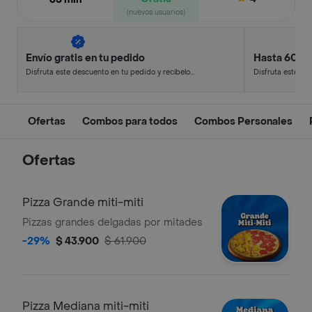
(nuevos usuarios)
Envío gratis en tu pedido
Hasta 60% 
Disfruta este descuento en tu pedido y recíbelo
Disfruta este de
en minutos.
en minutos.
Ofertas
Combos para todos
Combos Personales
Ofertas
Pizza Grande miti-miti
Pizzas grandes delgadas por mitades
-29%
$ 43.900
$ 61.900
Pizza Mediana miti-miti