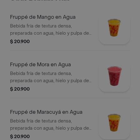
Fruppé de Mango en Agua
Bebida fría de textura densa,
preparada con agua, hielo y pulpa de
mango. Contiene azúcar añadida.
$ 20.900
Fruppé de Mora en Agua
Bebida fría de textura densa,
preparada con agua, hielo y pulpa de
mora. Contiene azúcar añadida.
$ 20.900
Fruppé de Maracuyá en Agua
Bebida fría de textura densa,
preparada con agua, hielo y pulpa de
maracuýa. Contiene azúcar añadida.
$ 20.900