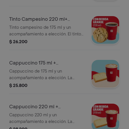
Tinto Campesino 220 ml+
Acompañamiento
Tinto campesino de 175 ml y un
acompañamiento a elección. El tinto
contiene panela, canela y clavos.
$ 26.200
Cappuccino 175 ml +
Acompañamiento
Cappuccino de 175 ml y un
acompañamiento a elección. La
presentación del Cappuccino puede
$ 25.800
variar significativamente tras 5
minutos de haber sido preparado y/o
durante el transporte para pedidos a
Cappuccino 220 ml +
domicilio.
Acompañamiento
Cappuccino 220 ml y un
acompañamiento a elección. La
presentación del Cappuccino puede