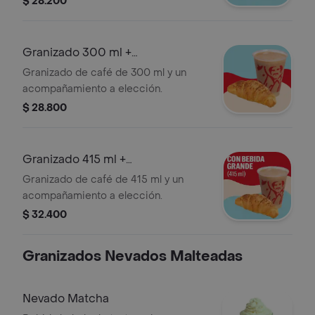
$ 28.200
variar significativamente tras 5
minutos de haber sido preparado y/o
durante el transporte para pedidos a
Granizado 300 ml +
domicilio.
Acompañamiento
Granizado de café de 300 ml y un
acompañamiento a elección.
$ 28.800
Granizado 415 ml +
Acompañamiento
Granizado de café de 415 ml y un
acompañamiento a elección.
$ 32.400
Granizados Nevados Malteadas
Nevado Matcha