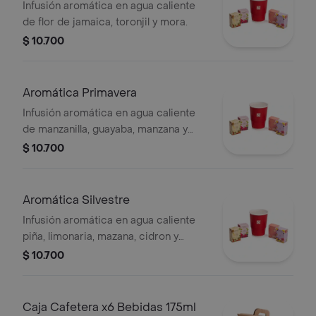
Infusión aromática en agua caliente
de flor de jamaica, toronjil y mora.
$ 10.700
Aromática Primavera
Infusión aromática en agua caliente
de manzanilla, guayaba, manzana y
fresa.
$ 10.700
Aromática Silvestre
Infusión aromática en agua caliente
piña, limonaria, mazana, cidron y
jengibre.
$ 10.700
Caja Cafetera x6 Bebidas 175ml