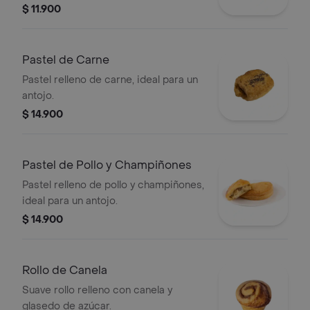
crocante le da una textura exquisita.
$ 11.900
Pastel de Carne
Pastel relleno de carne, ideal para un
antojo.
$ 14.900
Pastel de Pollo y Champiñones
Pastel relleno de pollo y champiñones,
ideal para un antojo.
$ 14.900
Rollo de Canela
Suave rollo relleno con canela y
glasedo de azúcar.