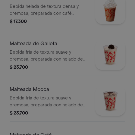
Bebida helada de textura densa y
cremosa, preparada con café
espresso, mezcla láctea, hielo y
$ 17.300
decorada con crema chantilly
(opcional).
Malteada de Galleta
Bebida fría de textura suave y
cremosa, preparada con helado de
café, leche y galleta oreo.
$ 23.700
Malteada Mocca
Bebida fría de textura suave y
cremosa, preparada con helado de
café, leche y chocolate.
$ 23.700