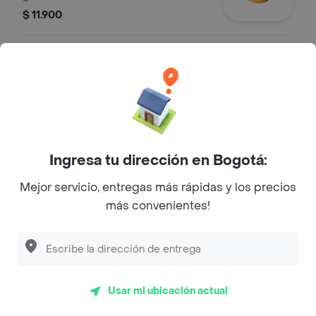
$ 11.900
QUESO PERA.
Queso fresco de pasta hilada,
Semiduro.
$ 6500
Ingresa tu dirección en Bogotá:
Alfajor
Mejor servicio, entregas más rápidas y los precios
Dos galletas horneadas con relleno
más convenientes!
de arequipe. Ideal para un antojo de
dulce.
$ 6700
Corazón
Usar mi ubicación actual
Galleta de hojaldre horneada, ideal