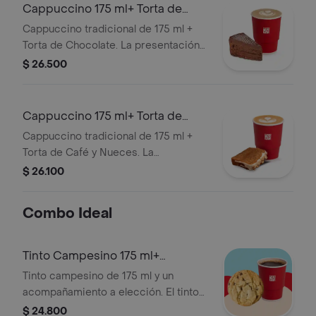
Cappuccino 175 ml+ Torta de
Chocolate
Cappuccino tradicional de 175 ml +
Torta de Chocolate. La presentación
del Cappuccino puede variar
$ 26.500
significativamente tras 5 minutos de
haber sido preparado y/o durante el
transporte para pedidos a domicilio.
Cappuccino 175 ml+ Torta de
Café
Cappuccino tradicional de 175 ml +
Torta de Café y Nueces. La
presentación del Cappuccino puede
$ 26.100
variar significativamente tras 5
minutos de haber sido preparado y/o
Combo Ideal
durante el transporte para pedidos a
domicilio.
Tinto Campesino 175 ml+
Acompañamiento
Tinto campesino de 175 ml y un
acompañamiento a elección. El tinto
contiene panela, canela y clavos.
$ 24.800