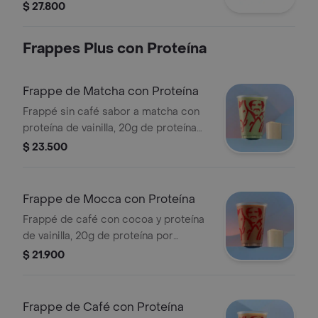
Producto sujeto a disponibilidad en
$ 27.800
tienda. El producto contiene lactosa.
Frappes Plus con Proteína
Frappe de Matcha con Proteína
Frappé sin café sabor a matcha con
proteína de vainilla, 20g de proteína
por porción, sin azúcar añadida,
$ 23.500
textura granizada y refrescante.
Tamaño 12 onzas.
Frappe de Mocca con Proteína
Frappé de café con cocoa y proteína
de vainilla, 20g de proteína por
porción, sin azúcar añadida, textura
$ 21.900
granizada y refrescante. Tamaño 12
onzas.
Frappe de Café con Proteína