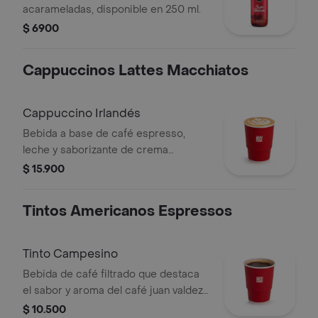
acarameladas, disponible en 250 ml.
$ 6900
Cappuccinos Lattes Macchiatos
Cappuccino Irlandés
Bebida a base de café espresso,
leche y saborizante de crema
irlandesa. Este producto no tiene
$ 15.900
licor. La presentación del producto
puede variar significativamente tras 5
Tintos Americanos Espressos
minutos de haber sido preparado.
Tinto Campesino
Bebida de café filtrado que destaca
el sabor y aroma del café juan valdez,
endulzada con panela, clavos y canela.
$ 10.500