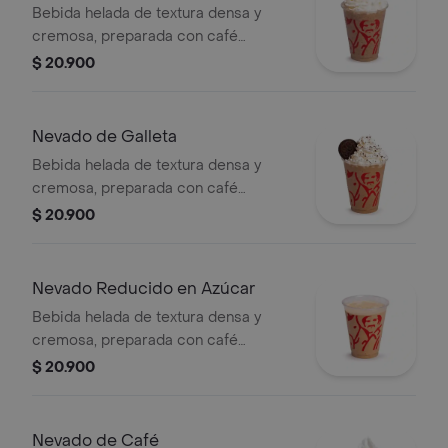
Bebida helada de textura densa y
cremosa, preparada con café
espresso, brownie triturado, mezcla
$ 20.900
láctea, hielo y decorada con crema
chantilly.
Nevado de Galleta
Bebida helada de textura densa y
cremosa, preparada con café
espresso, galleta oreo, mezcla láctea,
$ 20.900
hielo y decorada con crema chantilly
(opcional).
Nevado Reducido en Azúcar
Bebida helada de textura densa y
cremosa, preparada con café
espresso, mezcla láctea reducida en
$ 20.900
azúcar.
Nevado de Café