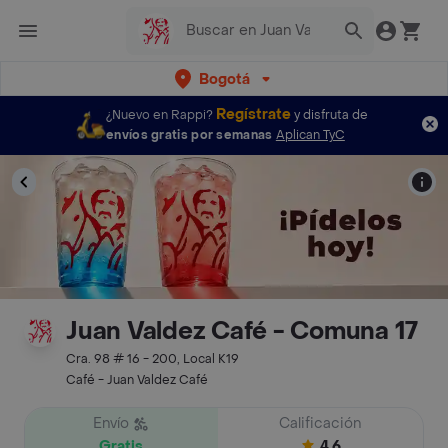
Bogotá
Regístrate
¿Nuevo en Rappi?
y disfruta de
envíos gratis por semanas
Aplican TyC
Juan Valdez Café - Comuna 17
Cra. 98 # 16 - 200, Local K19
Café - Juan Valdez Café
Envío
Calificación
Gratis
4.6