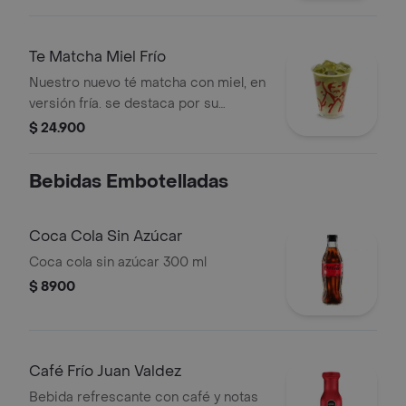
Te Matcha Miel Frío
Nuestro nuevo té matcha con miel, en
versión fría. se destaca por su
refrescancia y el reconocido sabor
$ 24.900
del matcha, sin perder el sabor juan
valdez.
Bebidas Embotelladas
Coca Cola Sin Azúcar
Coca cola sin azúcar 300 ml
$ 8900
Café Frío Juan Valdez
Bebida refrescante con café y notas