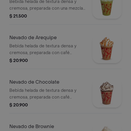
Bebida helada de textura densa y
cremosa, preparada con una mezcla
láctea de té matcha y hielo, decorada
$ 21.500
con crema chantilly (opcional).
Nevado de Arequipe
Bebida helada de textura densa y
cremosa, preparada con café
espresso, arequipe, mezcla láctea,
$ 20.900
hielo y decorada con crema chantilly
(opcional).
Nevado de Chocolate
Bebida helada de textura densa y
cremosa, preparada con café
espresso, chocolate, mezcla láctea,
$ 20.900
hielo y decorada con crema chantilly
(opcional).
Nevado de Brownie