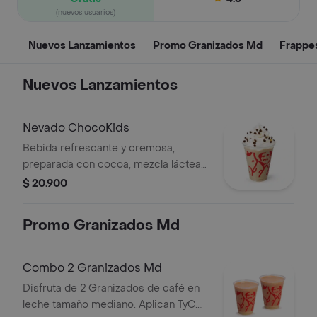
(nuevos usuarios)
Nuevos Lanzamientos
Promo Granizados Md
Frappes
Nuevos Lanzamientos
Nevado ChocoKids
Bebida refrescante y cremosa,
preparada con cocoa, mezcla láctea
reducida en azúcar, decorada con
$ 20.900
chantilly y chips de chocolate. No
contiene café.
Promo Granizados Md
Combo 2 Granizados Md
Disfruta de 2 Granizados de café en
leche tamaño mediano. Aplican TyC.