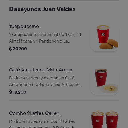
Desayunos Juan Valdez
1Cappuccino
175ml+1Almojabana+1Pandebono
1 Cappuccino tradicional de 175 ml, 1
Almojábana y 1 Pandebono. La
presentación del Cappuccino puede
$ 30.700
variar significativamente tras 5
minutos de haber sido preparado y/o
durante el transporte para pedidos a
Café Americano Md + Arepa
domicilio.
Disfruta tu desayuno con un Café
Americano mediano y una Arepa de
queso.
$ 18.200
Combo 2Lattes Calien
Md+2Palitosde Queso
Disfruta tu desayuno con 2 Lattes