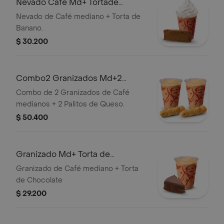
Nevado Café Md+ Tortade
Banano
Nevado de Café mediano + Torta de
Banano.
$ 30.200
Combo2 Granizados Md+2
Palitosde Queso
Combo de 2 Granizados de Café
medianos + 2 Palitos de Queso.
$ 50.400
Granizado Md+ Torta de
Chocolate
Granizado de Café mediano + Torta
de Chocolate
$ 29.200