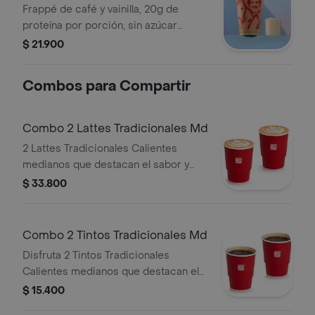
Frappé de café y vainilla, 20g de
proteína por porción, sin azúcar
añadida. Textura granizada y
$ 21.900
refrescante. Tamaño 12 onzas.
Combos para Compartir
Combo 2 Lattes Tradicionales Md
2 Lattes Tradicionales Calientes
medianos que destacan el sabor y
aroma del café Juan Valdez.
$ 33.800
Combo 2 Tintos Tradicionales Md
Disfruta 2 Tintos Tradicionales
Calientes medianos que destacan el
sabor y aroma del café Juan Valdez.
$ 15.400