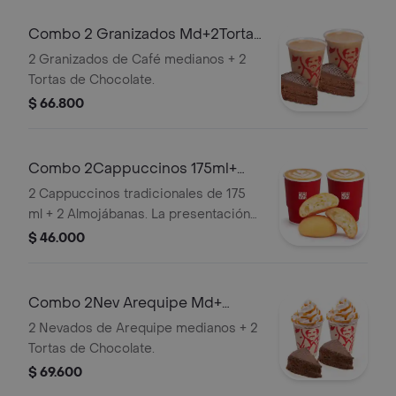
Combo 2 Granizados Md+2Tortas
Chocolate
2 Granizados de Café medianos + 2
Tortas de Chocolate.
$ 66.800
Combo 2Cappuccinos 175ml+
2Almojabanas
2 Cappuccinos tradicionales de 175
ml + 2 Almojábanas. La presentación
del Cappuccino puede variar
$ 46.000
significativamente tras 5 minutos de
haber sido preparado y/o durante el
transporte para pedidos a domicilio.
Combo 2Nev Arequipe Md+
2TortasChocolate
2 Nevados de Arequipe medianos + 2
Tortas de Chocolate.
$ 69.600