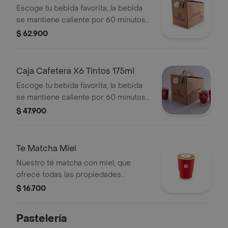
Escoge tu bebida favorita, la bebida
se mantiene caliente por 60 minutos.
6 vasos de 175ml.
$ 62.900
Caja Cafetera X6 Tintos 175ml
Escoge tu bebida favorita, la bebida
se mantiene caliente por 60 minutos.
6 vasos de 175ml
$ 47.900
Te Matcha Miel
Nuestro té matcha con miel, que
ofrece todas las propiedades
antioxidantes y desintoxicantes del té
$ 16.700
verde y es endulzada con miel de
abejas natural.
Pastelería