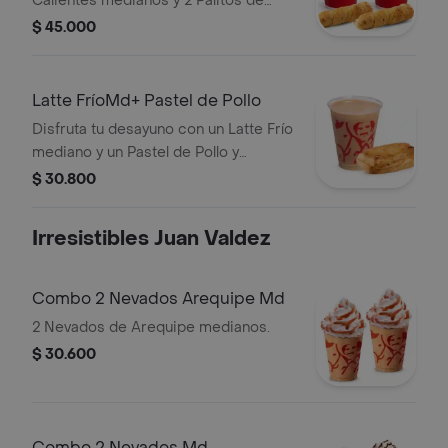
Calientes medianos y 2 Palitos de
Queso.
$ 45.000
Latte FríoMd+ Pastel de Pollo
Disfruta tu desayuno con un Latte Frío
mediano y un Pastel de Pollo y
Champiñones.
$ 30.800
Irresistibles Juan Valdez
Combo 2 Nevados Arequipe Md
2 Nevados de Arequipe medianos.
$ 30.600
Combo 2 Nevados Md