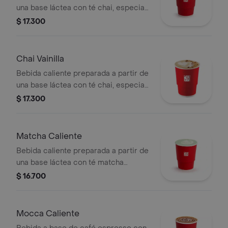
una base láctea con té chai, especias,
sabor de manzana-canela y endulzado
$ 17.300
con miel.
Chai Vainilla
Bebida caliente preparada a partir de
una base láctea con té chai, especias,
sabor de vainilla, endulzado con miel y
$ 17.300
topping de almendra troceada.
Matcha Caliente
Bebida caliente preparada a partir de
una base láctea con té matcha
previamente endulzada.
$ 16.700
Mocca Caliente