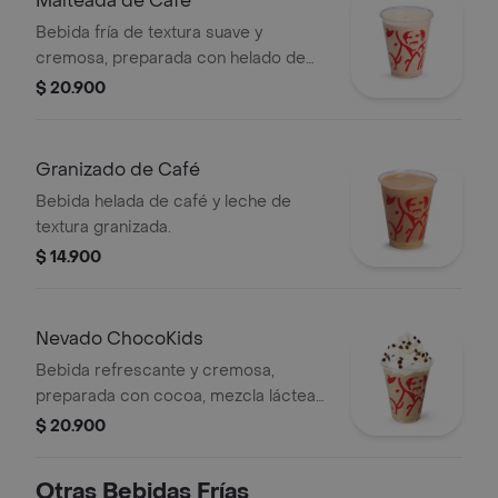
Malteada de Café
Bebida fría de textura suave y
cremosa, preparada con helado de
café y leche.
$ 20.900
Granizado de Café
Bebida helada de café y leche de
textura granizada.
$ 14.900
Nevado ChocoKids
Bebida refrescante y cremosa,
preparada con cocoa, mezcla láctea
reducida en azúcar, decorada con
$ 20.900
chantilly y chips de chocolate. No
contiene café.
Otras Bebidas Frías