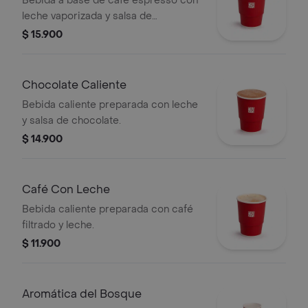
Bebida a base de café espresso con
leche vaporizada y salsa de
chocolate.
$ 15.900
Chocolate Caliente
Bebida caliente preparada con leche
y salsa de chocolate.
$ 14.900
Café Con Leche
Bebida caliente preparada con café
filtrado y leche.
$ 11.900
Aromática del Bosque