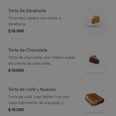
Torta de Zanahoria
Torta tipo casera con sabor a
zanahoria.
$ 15.300
Torta de Chocolate
Torta de chocolate, con relleno suave
de crema de chocolate.
$ 15.500
Torta de Café y Nueces
Torta de café Juan Valdez con una
capa intermedia de arequipe y
cobertura de chocolate blanco,
$ 15.300
decorado con mix de nueces.