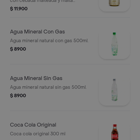
con cebada malteada y malta
caramelo, en presentación de lata por
$ 11.900
330 cc
Agua Mineral Con Gas
Agua mineral natural con gas 500ml.
$ 8900
Agua Mineral Sin Gas
Agua mineral natural sin gas 500ml.
$ 8900
Coca Cola Original
Coca cola original 300 ml