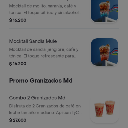
Mocktail de mojito, naranja, café y
tónica. El toque cítrico y sin alcohol
para vivir el fútbol con calma y
$ 16.200
celebrar con energía. Tamaño 12
Onzas.
Mocktail Sandía Mule
Mocktail de sandía, jengibre, café y
tónica. El toque refrescante para
calmar la tensión del partido y gritar
$ 16.200
¡GOL! Sin alcohol. Tamaño 12 Onzas.
Promo Granizados Md
Combo 2 Granizados Md
Disfruta de 2 Granizados de café en
leche tamaño mediano. Aplican TyC.
Producto sujeto a disponibilidad en
$ 27.800
tienda. El producto contiene lactosa.