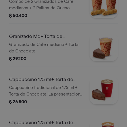
Palitosde Queso
Combo de 2 Granizados de Café
medianos + 2 Palitos de Queso.
$ 50.400
Granizado Md+ Torta de
Chocolate
Granizado de Café mediano + Torta
de Chocolate
$ 29.200
Cappuccino 175 ml+ Torta de
Chocolate
Cappuccino tradicional de 175 ml +
Torta de Chocolate. La presentación
del Cappuccino puede variar
$ 26.500
significativamente tras 5 minutos de
haber sido preparado y/o durante el
transporte para pedidos a domicilio.
Cappuccino 175 ml+ Torta de