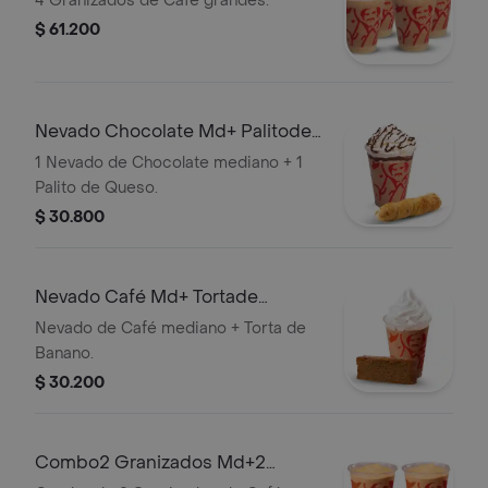
4 Granizados de Café grandes.
$ 61.200
Nevado Chocolate Md+ Palitode
Queso
1 Nevado de Chocolate mediano + 1
Palito de Queso.
$ 30.800
Nevado Café Md+ Tortade
Banano
Nevado de Café mediano + Torta de
Banano.
$ 30.200
Combo2 Granizados Md+2