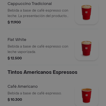
minutos de haber sido preparado.
Cappuccino Tradicional
Bebida a base de café espresso con
leche. La presentación del producto
puede variar significativamente tras 5
$ 11.900
minutos de haber sido preparado y/o
durante el transporte para pedidos a
domicilio.
Flat White
Bebida a base de café espresso con
leche vaporizada.
$ 12.500
Tintos Americanos Espressos
Café Americano
Bebida a base de café espresso.
$ 10.300