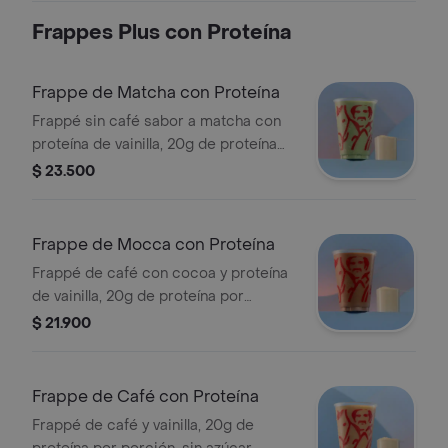
Frappes Plus con Proteína
Frappe de Matcha con Proteína
Frappé sin café sabor a matcha con
proteína de vainilla, 20g de proteína
por porción, sin azúcar añadida,
$ 23.500
textura granizada y refrescante.
Tamaño 12 onzas.
Frappe de Mocca con Proteína
Frappé de café con cocoa y proteína
de vainilla, 20g de proteína por
porción, sin azúcar añadida, textura
$ 21.900
granizada y refrescante. Tamaño 12
onzas.
Frappe de Café con Proteína
Frappé de café y vainilla, 20g de