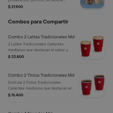
proteína por porción, sin azúcar
añadida. Textura granizada y
$ 21.900
refrescante. Tamaño 12 onzas.
Combos para Compartir
Combo 2 Lattes Tradicionales Md
2 Lattes Tradicionales Calientes
medianos que destacan el sabor y
aroma del café Juan Valdez.
$ 33.800
Combo 2 Tintos Tradicionales Md
Disfruta 2 Tintos Tradicionales
Calientes medianos que destacan el
sabor y aroma del café Juan Valdez.
$ 15.400