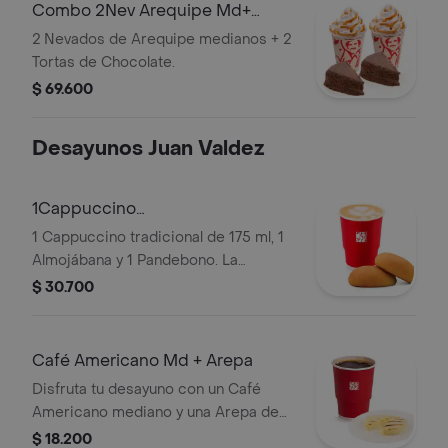
transporte para pedidos a domicilio.
Combo 2Nev Arequipe Md+
2TortasChocolate
2 Nevados de Arequipe medianos + 2
Tortas de Chocolate.
$ 69.600
Desayunos Juan Valdez
1Cappuccino
175ml+1Almojabana+1Pandebono
1 Cappuccino tradicional de 175 ml, 1
Almojábana y 1 Pandebono. La
presentación del Cappuccino puede
$ 30.700
variar significativamente tras 5
minutos de haber sido preparado y/o
durante el transporte para pedidos a
Café Americano Md + Arepa
domicilio.
Disfruta tu desayuno con un Café
Americano mediano y una Arepa de
queso.
$ 18.200