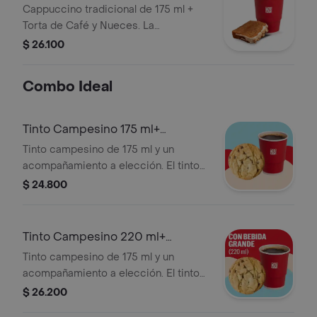
Café
Cappuccino tradicional de 175 ml +
Torta de Café y Nueces. La
presentación del Cappuccino puede
$ 26.100
variar significativamente tras 5
minutos de haber sido preparado y/o
Combo Ideal
durante el transporte para pedidos a
domicilio.
Tinto Campesino 175 ml+
Acompañamiento
Tinto campesino de 175 ml y un
acompañamiento a elección. El tinto
contiene panela, canela y clavos.
$ 24.800
Tinto Campesino 220 ml+
Acompañamiento
Tinto campesino de 175 ml y un
acompañamiento a elección. El tinto
contiene panela, canela y clavos.
$ 26.200