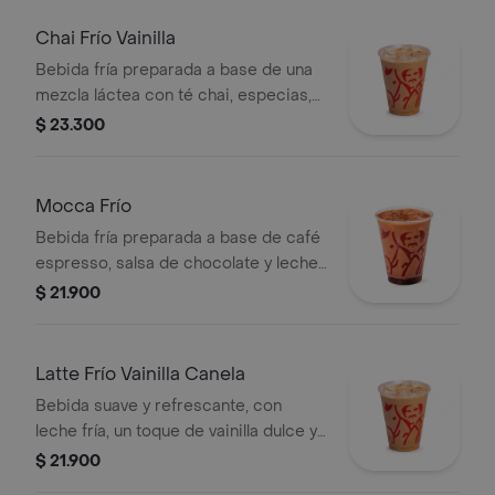
Chai Frío Vainilla
Bebida fría preparada a base de una
mezcla láctea con té chai, especias,
leche, miel, vainilla y almendras,
$ 23.300
servida sobre hielo.
Mocca Frío
Bebida fría preparada a base de café
espresso, salsa de chocolate y leche,
servida sobre hielo.
$ 21.900
Latte Frío Vainilla Canela
Bebida suave y refrescante, con
leche fría, un toque de vainilla dulce y
un leve sabor especiado de canela,
$ 21.900
combinado con espresso y hielo.