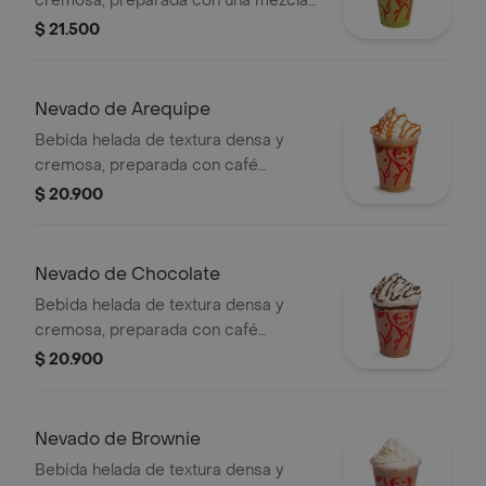
cremosa, preparada con una mezcla
láctea de té matcha y hielo, decorada
$ 21.500
con crema chantilly (opcional).
Nevado de Arequipe
Bebida helada de textura densa y
cremosa, preparada con café
espresso, arequipe, mezcla láctea,
$ 20.900
hielo y decorada con crema chantilly
(opcional).
Nevado de Chocolate
Bebida helada de textura densa y
cremosa, preparada con café
espresso, chocolate, mezcla láctea,
$ 20.900
hielo y decorada con crema chantilly
(opcional).
Nevado de Brownie
Bebida helada de textura densa y