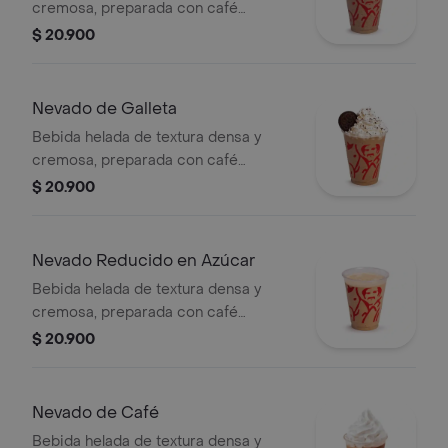
cremosa, preparada con café
espresso, brownie triturado, mezcla
$ 20.900
láctea, hielo y decorada con crema
chantilly.
Nevado de Galleta
Bebida helada de textura densa y
cremosa, preparada con café
espresso, galleta oreo, mezcla láctea,
$ 20.900
hielo y decorada con crema chantilly
(opcional).
Nevado Reducido en Azúcar
Bebida helada de textura densa y
cremosa, preparada con café
espresso, mezcla láctea reducida en
$ 20.900
azúcar.
Nevado de Café
Bebida helada de textura densa y