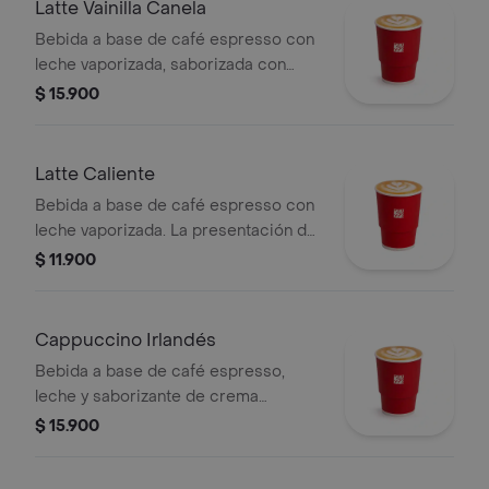
Latte Vainilla Canela
Bebida a base de café espresso con
leche vaporizada, saborizada con
vainilla y canela.
$ 15.900
Latte Caliente
Bebida a base de café espresso con
leche vaporizada. La presentación del
producto puede variar
$ 11.900
significativamente tras 5 minutos de
haber sido preparado y/o durante el
transporte para pedidos a domicilio.
Cappuccino Irlandés
Bebida a base de café espresso,
leche y saborizante de crema
irlandesa. Este producto no tiene
$ 15.900
licor. La presentación del producto
puede variar significativamente tras 5