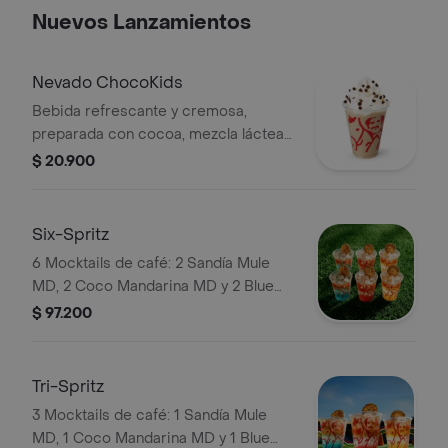
Nuevos Lanzamientos
Nevado ChocoKids
Bebida refrescante y cremosa,
preparada con cocoa, mezcla láctea
reducida en azúcar, decorada con
$ 20.900
chantilly y chips de chocolate. No
contiene café.
Six-Spritz
6 Mocktails de café: 2 Sandía Mule
MD, 2 Coco Mandarina MD y 2 Blue
Curazao Mojito MD. Elígelas con soda
$ 97.200
o agua tónica.
Tri-Spritz
3 Mocktails de café: 1 Sandía Mule
MD, 1 Coco Mandarina MD y 1 Blue