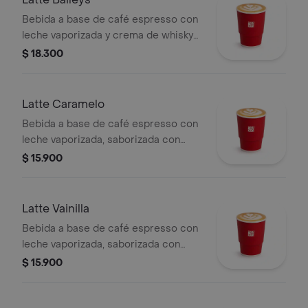
Bebida a base de café espresso con
leche vaporizada y crema de whisky
(Baileys). Este producto contiene
$ 18.300
licor.
Latte Caramelo
Bebida a base de café espresso con
leche vaporizada, saborizada con
caramelo.
$ 15.900
Latte Vainilla
Bebida a base de café espresso con
leche vaporizada, saborizada con
vainilla.
$ 15.900