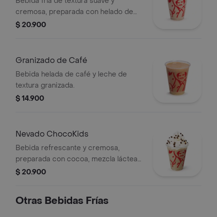
Bebida fría de textura suave y
cremosa, preparada con helado de
café y leche.
$ 20.900
Granizado de Café
Bebida helada de café y leche de
textura granizada.
$ 14.900
Nevado ChocoKids
Bebida refrescante y cremosa,
preparada con cocoa, mezcla láctea
reducida en azúcar, decorada con
$ 20.900
chantilly y chips de chocolate. No
contiene café.
Otras Bebidas Frías