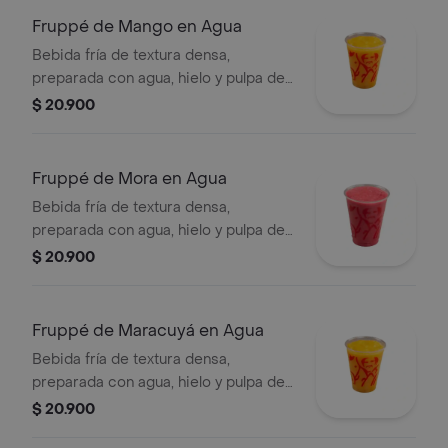
Fruppé de Mango en Agua
Bebida fría de textura densa,
preparada con agua, hielo y pulpa de
mango. Contiene azúcar añadida.
$ 20.900
Fruppé de Mora en Agua
Bebida fría de textura densa,
preparada con agua, hielo y pulpa de
mora. Contiene azúcar añadida.
$ 20.900
Fruppé de Maracuyá en Agua
Bebida fría de textura densa,
preparada con agua, hielo y pulpa de
maracuýa. Contiene azúcar añadida.
$ 20.900