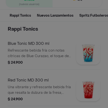
(nuevos usuarios)
Rappi Tonics
Nuevos Lanzamientos
Spritz Futbolero
Rappi Tonics
Blue Tonic MD 300 ml
Refrescante bebida fría con notas
cítricas de Blue Curazao, el toque del
limón, la frescura herbal de mojito y la
$ 24.900
efervescencia del agua tónica.
Red Tonic MD 300 ml
Una vibrante y refrescante bebida fría
que resalta la dulzura de la fresa,
equilibrada con el toque cítrico de
$ 24.900
limón y la efervescencia de la tónica.