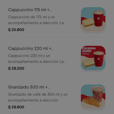
Cappuccino 175 ml +
Acompañamiento
Cappuccino de 175 ml y un
acompañamiento a elección. La
presentación del Cappuccino puede
$ 25.800
variar significativamente tras 5
minutos de haber sido preparado y/o
durante el transporte para pedidos a
Cappuccino 220 ml +
domicilio.
Acompañamiento
Cappuccino 220 ml y un
acompañamiento a elección. La
presentación del Cappuccino puede
$ 28.200
variar significativamente tras 5
minutos de haber sido preparado y/o
durante el transporte para pedidos a
Granizado 300 ml +
domicilio.
Acompañamiento
Granizado de café de 300 ml y un
acompañamiento a elección.
$ 28.800