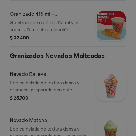
Granizado 415 ml +
Acompañamiento
Granizado de café de 415 ml y un
acompañamiento a elección.
$ 32.400
Granizados Nevados Malteadas
Nevado Baileys
Bebida helada de textura densa y
cremosa, preparada con café
espresso, crema de whisky, arequipe,
$ 23.700
mezcla láctea, hielo y decorada con
crema chantilly. Este producto
contiene licor.
Nevado Matcha
Bebida helada de textura densa y