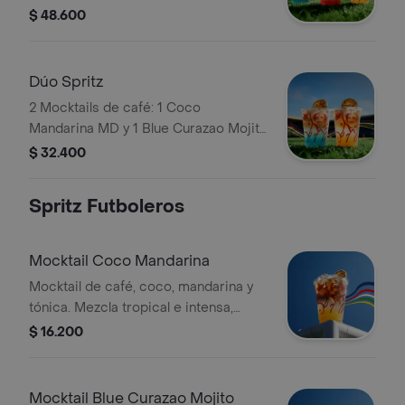
Curazao Mojito MD. Elígelas con soda
$ 48.600
o agua tónica.
Dúo Spritz
2 Mocktails de café: 1 Coco
Mandarina MD y 1 Blue Curazao Mojito
MD. Personalízalas pidiéndolas con
$ 32.400
soda o agua tónica.
Spritz Futboleros
Mocktail Coco Mandarina
Mocktail de café, coco, mandarina y
tónica. Mezcla tropical e intensa,
perfecta para disfrutar el fútbol con
$ 16.200
frescura y sin alcohol. Tamaño 12
Onzas.
Mocktail Blue Curazao Mojito