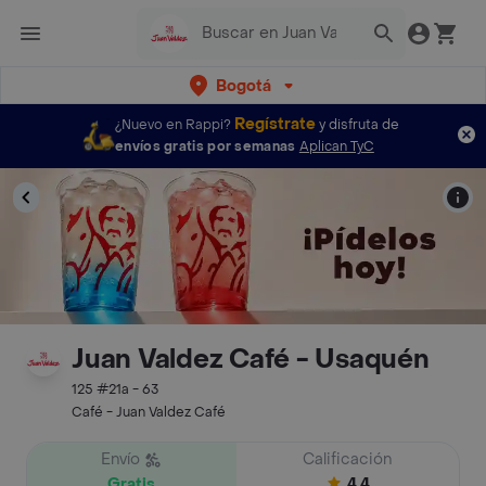
Bogotá
Regístrate
¿Nuevo en Rappi?
y disfruta de
envíos gratis por semanas
Aplican TyC
Juan Valdez Café - Usaquén
125 #21a - 63
Café - Juan Valdez Café
Envío
Calificación
Gratis
4.4