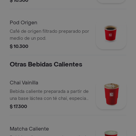
$ 10.300
Pod Origen
Café de origen filtrado preparado por
medio de un pod.
$ 10.300
Otras Bebidas Calientes
Chai Vainilla
Bebida caliente preparada a partir de
una base láctea con té chai, especias,
sabor de vainilla, endulzado con miel y
$ 17.300
topping de almendra troceada.
Matcha Caliente