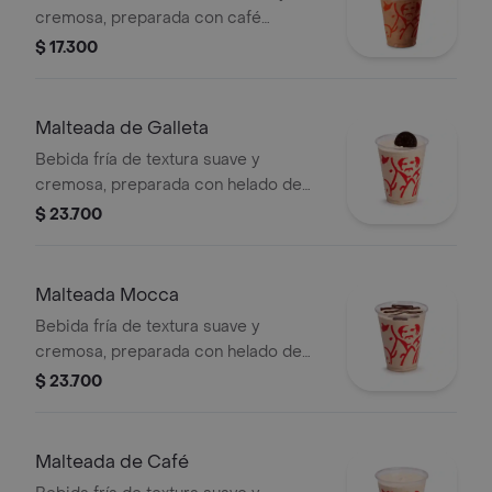
cremosa, preparada con café
espresso, mezcla láctea, hielo y
$ 17.300
decorada con crema chantilly
(opcional).
Malteada de Galleta
Bebida fría de textura suave y
cremosa, preparada con helado de
café, leche y galleta oreo.
$ 23.700
Malteada Mocca
Bebida fría de textura suave y
cremosa, preparada con helado de
café, leche y chocolate.
$ 23.700
Malteada de Café