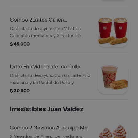
Combo 2Lattes Calien
Md+2Palitosde Queso
Disfruta tu desayuno con 2 Lattes
Calientes medianos y 2 Palitos de
Queso.
$ 45.000
Latte FríoMd+ Pastel de Pollo
Disfruta tu desayuno con un Latte Frío
mediano y un Pastel de Pollo y
Champiñones.
$ 30.800
Irresistibles Juan Valdez
Combo 2 Nevados Arequipe Md
2 Nevados de Arequipe medianos.