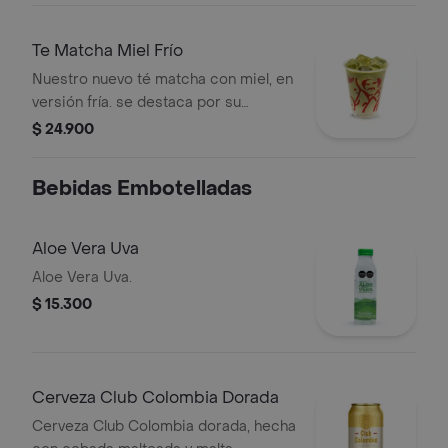
Te Matcha Miel Frío
Nuestro nuevo té matcha con miel, en
versión fría. se destaca por su
refrescancia y el reconocido sabor
$ 24.900
del matcha, sin perder el sabor juan
valdez.
Bebidas Embotelladas
Aloe Vera Uva
Aloe Vera Uva.
$ 15.300
Cerveza Club Colombia Dorada
Cerveza Club Colombia dorada, hecha