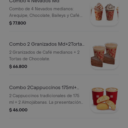
Combo 4 Nevados Md
Combo de 4 Nevados medianos:
Arequipe, Chocolate, Baileys y Café.
El Nevado Baileys contiene licor.
$ 77.800
Combo 2 Granizados Md+2Tortas
Chocolate
2 Granizados de Café medianos + 2
Tortas de Chocolate.
$ 66.800
Combo 2Cappuccinos 175ml+
2Almojabanas
2 Cappuccinos tradicionales de 175
ml + 2 Almojábanas. La presentación
del Cappuccino puede variar
$ 46.000
significativamente tras 5 minutos de
haber sido preparado y/o durante el