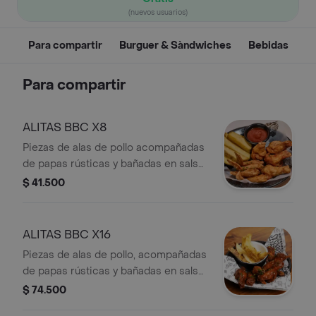
(nuevos usuarios)
Para compartir
Burguer & Sàndwiches
Bebidas
Para compartir
ALITAS BBC X8
Piezas de alas de pollo acompañadas
de papas rústicas y bañadas en salsa
BBQ elaborada con tamarindo en
$ 41.500
reducción de cerveza Porter
ALITAS BBC X16
Piezas de alas de pollo, acompañadas
de papas rústicas y bañadas en salsa
BBQ elaborada con tamarindo en
$ 74.500
reducción de cerveza Porter