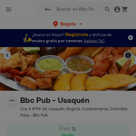
Bogotá
Regístrate
¿Nuevo en Rappi?
y disfruta de
envíos gratis por semanas
Aplican TyC
Bbc Pub - Usaquén
Cra. 6 #119-24, Usaquén, Bogotá, Cundinamarca, Colombia
Pizza - Bbc Pub
Envío
Gratis