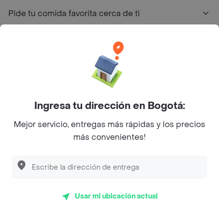
Pide tu comida favorita cerca de ti
Categorías
Únete a Rappi
Sobre Rappi
Ingresa tu dirección en Bogotá:
Mejor servicio, entregas más rápidas y los precios
Facebook
Twitter
Instagram
más convenientes!
©
2026
Rappi Inc. All rights reserved.
Usar mi ubicación actual
Rappi S.A.S. --- NIT 900.843.898-9 --- Calle 63 # 16A-02
Bogotá D.C. --- notificacionesrappi@rappi.com