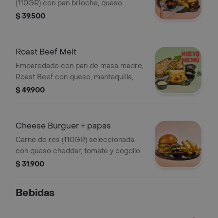
(110GR) con pan brioche, queso
cheddar, mantequilla, cogollos de
$ 39.500
lechuga, salsa Ranch, pepinillos,
tocineta y tomate fresco.
Roast Beef Melt
Emparedado con pan de masa madre,
Roast Beef con queso, mantequilla,
cogollos de lechuga, mayonesa dijon,
$ 49.900
tomate fresco, cebolla y pepino
encurtido
Cheese Burguer + papas
Carne de res (110GR) seleccionada
con queso cheddar, tomate y cogollo
de lechuga. Acompañada con papas
$ 31.900
de la casa.
Bebidas