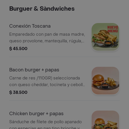
Burguer & Sàndwiches
Conexión Toscana
Emparedado con pan de masa madre,
queso provolone, mantequilla, rúgula,
pesto y tomate confitado.
$ 45.500
Bacon burger + papas
Carne de res /110GR) seleccionada
con queso cheddar, tocineta y cebolla
caramelizada. Acompañada con
$ 38.500
papas de la casa.
Chicken burger + papas
Sánduche de filete de pollo apanado
con especias en pan tipo brioche y