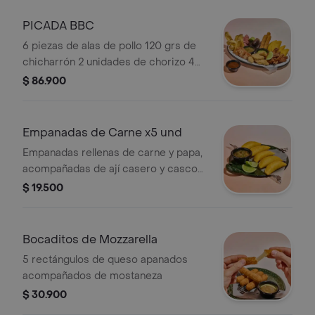
PICADA BBC
6 piezas de alas de pollo 120 grs de
chicharrón 2 unidades de chorizo 4
morcillas 4 empanadas 6 dedos de
$ 86.900
pollo 3 bocaditos mozzarella y papas
de la casa. Acompañado de salsa
BBQ Porter, ají casero y guacamole.
Empanadas de Carne x5 und
Empanadas rellenas de carne y papa,
acompañadas de ají casero y cascos
de limón
$ 19.500
Bocaditos de Mozzarella
5 rectángulos de queso apanados
acompañados de mostaneza
$ 30.900