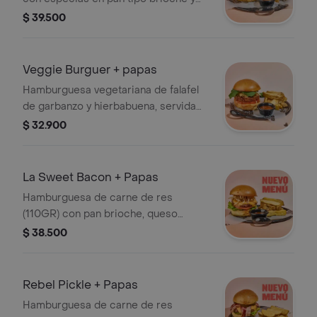
ensalada coleslaw. Acompañada de
$ 39.500
papas.
Veggie Burguer + papas
Hamburguesa vegetariana de falafel
de garbanzo y hierbabuena, servida
con chucrut de repollo y manzana,
$ 32.900
finalizada con rúgula y mayonesa de
hummus. Acompañada de papas.
La Sweet Bacon + Papas
Hamburguesa de carne de res
(110GR) con pan brioche, queso
cheddar, cogollos de lechuga, cebolla
$ 38.500
crispy, mermelada de tocineta y
tomate fresco.
Rebel Pickle + Papas
Hamburguesa de carne de res