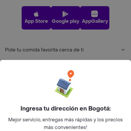
App Store
Google play
AppGallery
Pide tu comida favorita cerca de ti
Categorías
Únete a Rappi
Sobre Rappi
Ingresa tu dirección en Bogotá:
Mejor servicio, entregas más rápidas y los precios
Facebook
Twitter
Instagram
más convenientes!