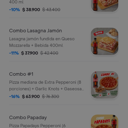
400 ml.
-10%
$ 38.900
$ 43.400
Combo Lasagna Jamón
Lasagna jamón fundida en Queso
Mozzarella + Bebida 400ml.
-11%
$ 37.900
$ 42.400
Combo #1
Pizza mediana de Extra Pepperoni (8
porciones) + Garlic Knots + Gaseosa
1,5L. Incluye Salsa de Ajo, Sazonador
-16%
$ 63.900
$ 76.300
Pimienta Roja y Pepperoncini.
Combo Papaday
Pizza Papadays Pepperoni (6