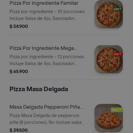
Pizza Por Ingrediente Familiar
Pizza por ingrediente - 10 porciones.
Incluye Salsa de Ajo, Sazonador
Pimienta Roja y Pepperoncini.
$ 54.900
Pizza Por Ingrediente Mega
Familiar
Pizza por ingrediente - 12 porciones.
Incluye Salsa de Ajo, Sazonador
Pimienta Roja y Pepperoncini.
$ 65.900
Pizza Masa Delgada
Masa Delgada Pepperoni Piña
Mediana
Pizza Masa Delgada de pepperoni
piña (8 porciones). No incluye salsa
de ajo, llevala por $2.900 adicionales.
$ 39.500