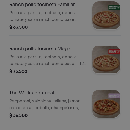
Ranch pollo tocineta Familiar
Pollo a la parrilla, tocineta, cebolla,
tomate y salsa ranch como base.
Incluye Salsa de Ajo, Sazonador
$ 63.500
Pimienta Roja y Pepperoncini.
Ranch pollo tocineta Mega
Familiar
Pollo a la parrilla, tocineta, cebolla,
tomate y salsa ranch como base. - 12
porciones. Incluye Salsa de Ajo,
$ 75.500
Sazonador Pimienta Roja y
Pepperoncini.
The Works Personal
Pepperoni, salchicha italiana, jamón
canadiense, cebolla, champiñones,
pimentón verde y aceitunas negras -
$ 36.500
4 porciones. Incluye Salsa de Ajo,
Sazonador Pimienta Roja y