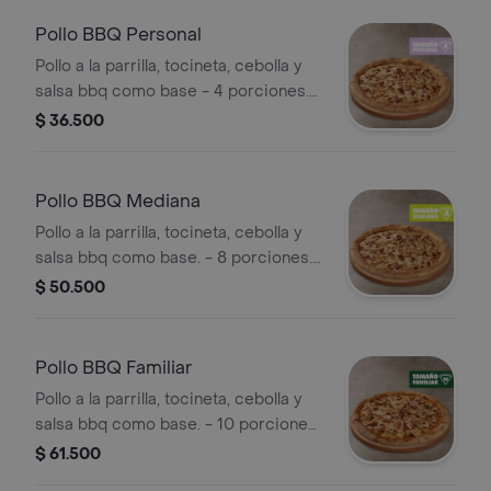
Sazonador Pimienta Roja y
Pepperoncini.
Pollo BBQ Personal
Pollo a la parrilla, tocineta, cebolla y
salsa bbq como base - 4 porciones.
Incluye Salsa de Ajo, Sazonador
$ 36.500
Pimienta Roja y Pepperoncini.
Pollo BBQ Mediana
Pollo a la parrilla, tocineta, cebolla y
salsa bbq como base. - 8 porciones.
Incluye Salsa de Ajo, Sazonador
$ 50.500
Pimienta Roja y Pepperoncini.
Pollo BBQ Familiar
Pollo a la parrilla, tocineta, cebolla y
salsa bbq como base. - 10 porciones.
Incluye Salsa de Ajo, Sazonador
$ 61.500
Pimienta Roja y Pepperoncini.