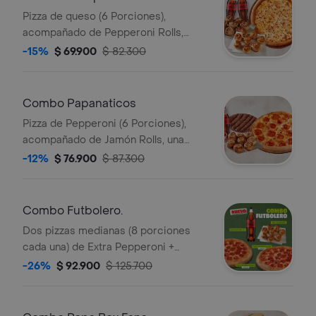
Pizza de queso (6 Porciones),
acompañado de Pepperoni Rolls,
arequipe rolls y 2 Coca Cola (400ML).
-15%
$ 69.900
$ 82.300
Incluye Salsa de Ajo, Sazonador
Pimienta Roja y Pepperoncini.
Combo Papanaticos
Pizza de Pepperoni (6 Porciones),
acompañado de Jamón Rolls, una
pizza de chocolate, y 2 Coca Cola
-12%
$ 76.900
$ 87.300
(400ML). Incluye Salsa de Ajo,
Sazonador Pimienta Roja y
Pepperoncini.
Combo Futbolero.
Dos pizzas medianas (8 porciones
cada una) de Extra Pepperoni +
Arequipe Rolls + Gaseosa 1,5L. Incluye
-26%
$ 92.900
$ 125.700
Salsa de Ajo, Sazonador Pimienta
Roja y Pepperoncini.