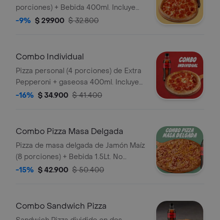
porciones) + Bebida 400ml. Incluye
Salsa de Ajo, Sazonador Pimienta
-9%
$ 29.900
$ 32.800
Roja y Pepperoncini.
Combo Individual
Pizza personal (4 porciones) de Extra
Pepperoni + gaseosa 400ml. Incluye
Salsa de Ajo, Sazonador Pimienta
-16%
$ 34.900
$ 41.400
Roja y Pepperoncini.
Combo Pizza Masa Delgada
Pizza de masa delgada de Jamón Maíz
(8 porciones) + Bebida 1.5Lt. No
incluye salsa de ajo , llevala por
-15%
$ 42.900
$ 50.400
$2.900 adicionales.
Combo Sandwich Pizza