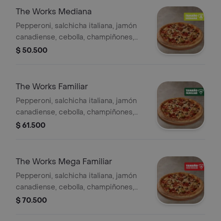
Pepperoncini.
The Works Mediana
Pepperoni, salchicha italiana, jamón
canadiense, cebolla, champiñones,
pimentón verde y aceitunas negras. -
$ 50.500
8 porciones. Incluye Salsa de Ajo,
Sazonador Pimienta Roja y
Pepperoncini.
The Works Familiar
Pepperoni, salchicha italiana, jamón
canadiense, cebolla, champiñones,
pimentón verde y aceitunas negras. -
$ 61.500
10 porciones. Incluye Salsa de Ajo,
Sazonador Pimienta Roja y
Pepperoncini.
The Works Mega Familiar
Pepperoni, salchicha italiana, jamón
canadiense, cebolla, champiñones,
pimentón verde y aceitunas negras. -
$ 70.500
12 porciones. Incluye Salsa de Ajo,