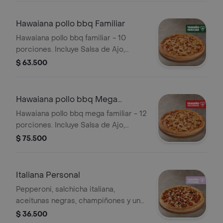
Hawaiana pollo bbq Familiar
Hawaiana pollo bbq familiar - 10
porciones. Incluye Salsa de Ajo,
Sazonador Pimienta Roja y
$ 63.500
Pepperoncini.
Hawaiana pollo bbq Mega
Familiar
Hawaiana pollo bbq mega familiar - 12
porciones. Incluye Salsa de Ajo,
Sazonador Pimienta Roja y
$ 75.500
Pepperoncini.
Italiana Personal
Pepperoni, salchicha italiana,
aceitunas negras, champiñones y un
toque de orégano - 4 porciones.
$ 36.500