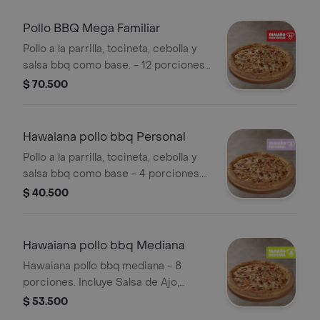
Pollo BBQ Mega Familiar
Pollo a la parrilla, tocineta, cebolla y
salsa bbq como base. - 12 porciones.
Incluye Salsa de Ajo, Sazonador
$ 70.500
Pimienta Roja y Pepperoncini.
Hawaiana pollo bbq Personal
Pollo a la parrilla, tocineta, cebolla y
salsa bbq como base - 4 porciones.
Incluye Salsa de Ajo, Sazonador
$ 40.500
Pimienta Roja y Pepperoncini.
Hawaiana pollo bbq Mediana
Hawaiana pollo bbq mediana - 8
porciones. Incluye Salsa de Ajo,
Sazonador Pimienta Roja y
$ 53.500
Pepperoncini.