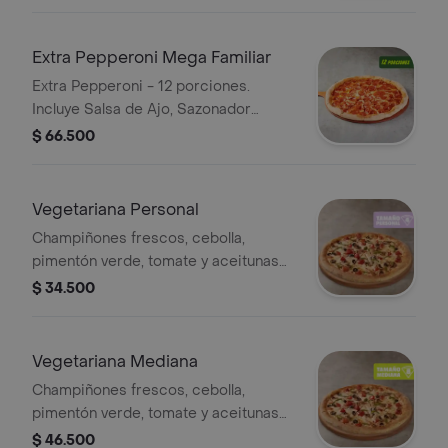
Extra Pepperoni Mega Familiar
Extra Pepperoni - 12 porciones.
Incluye Salsa de Ajo, Sazonador
Pimienta Roja y Pepperoncini.
$ 66.500
Vegetariana Personal
Champiñones frescos, cebolla,
pimentón verde, tomate y aceitunas
negras - 4 porciones. Incluye Salsa
$ 34.500
de Ajo, Sazonador Pimienta Roja y
Pepperoncini.
Vegetariana Mediana
Champiñones frescos, cebolla,
pimentón verde, tomate y aceitunas
negras - 8 porciones. Incluye Salsa
$ 46.500