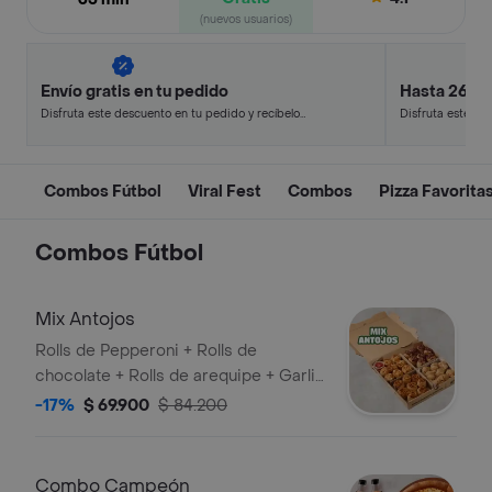
(nuevos usuarios)
Envío gratis en tu pedido
Hasta 26% 
Disfruta este descuento en tu pedido y recíbelo
Disfruta este de
en minutos.
en minutos.
Combos Fútbol
Viral Fest
Combos
Pizza Favorita
Combos Fútbol
Mix Antojos
Rolls de Pepperoni + Rolls de
chocolate + Rolls de arequipe + Garlic
knots (8 de cada uno).
-17%
$ 69.900
$ 84.200
Combo Campeón