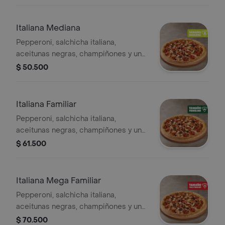
Incluye Salsa de Ajo, Sazonador
Pimienta Roja y Pepperoncini.
Italiana Mediana
Pepperoni, salchicha italiana,
aceitunas negras, champiñones y un
toque de orégano. - 8 porciones.
$ 50.500
Incluye Salsa de Ajo, Sazonador
Pimienta Roja y Pepperoncini.
Italiana Familiar
Pepperoni, salchicha italiana,
aceitunas negras, champiñones y un
toque de orégano. - 10 porciones.
$ 61.500
Incluye Salsa de Ajo, Sazonador
Pimienta Roja y Pepperoncini.
Italiana Mega Familiar
Pepperoni, salchicha italiana,
aceitunas negras, champiñones y un
toque de orégano. - 12 porciones.
$ 70.500