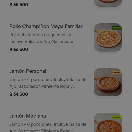
Pepperoncini.
$ 55.500
Pollo Champiñon Mega Familiar
Pollo champiñon mega familiar.
Incluye Salsa de Ajo, Sazonador
Pimienta Roja y Pepperoncini.
$ 66.500
Jamón Personal
Jamón - 4 porciones. Incluye Salsa de
Ajo, Sazonador Pimienta Roja y
Pepperoncini.
$ 34.500
Jamón Mediana
Jamón - 8 porciones. Incluye Salsa de
Ajo, Sazonador Pimienta Roja y