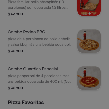
Pizza familiar pollo champiñón (10
porciones) con coca cola 1.5 litros.
Incluye Salsa de Ajo, Sazonador
$ 63.900
Pimienta Roja y Pepperoncini.
Combo Rodeo BBQ
pizza de 4 porciones de pollo cebolla
y salsa bbq más una bebida coca cola
de 400 ml, (No incluye coleccionable
$ 35.900
para este canal). Incluye Salsa de Ajo,
Sazonador Pimienta Roja y
Pepperoncini.
Combo Guardian Espacial
pizza pepperoni de 4 porciones mas
una bebida coca cola de 400 ml, (No
incluye coleccionable para este
$ 35.900
canal). Incluye Salsa de Ajo,
Sazonador Pimienta Roja y
Pizza Favoritas
Pepperoncini.