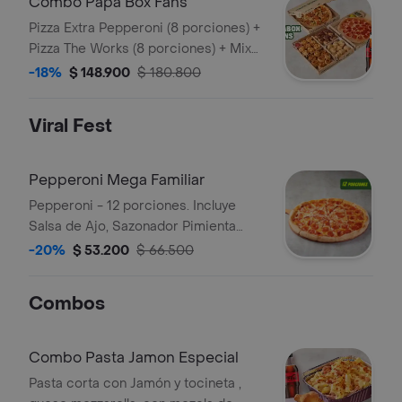
Combo Papa Box Fans
Pizza Extra Pepperoni (8 porciones) +
Pizza The Works (8 porciones) + Mix
Antojos y acompañado de 2 Coca
-18%
$ 148.900
$ 180.800
Cola (1.5 Lts). Incluye Salsa de Ajo,
Sazonador Pimienta Roja y
Viral Fest
Pepperoncini.
Pepperoni Mega Familiar
Pepperoni - 12 porciones. Incluye
Salsa de Ajo, Sazonador Pimienta
Roja y Pepperoncini.
-20%
$ 53.200
$ 66.500
Combos
Combo Pasta Jamon Especial
Pasta corta con Jamón y tocineta ,