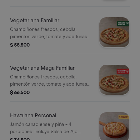
de Ajo, Sazonador Pimienta Roja y
Pepperoncini.
Vegetariana Familiar
Champiñones frescos, cebolla,
pimentón verde, tomate y aceitunas
negras. - 10 porciones. Incluye Salsa
$ 55.500
de Ajo, Sazonador Pimienta Roja y
Pepperoncini.
Vegetariana Mega Familiar
Champiñones frescos, cebolla,
pimentón verde, tomate y aceitunas
negras. - 12 porciones. Incluye Salsa
$ 66.500
de Ajo, Sazonador Pimienta Roja y
Pepperoncini.
Hawaiana Personal
Jamón canadiense y piña - 4
porciones. Incluye Salsa de Ajo,
Sazonador Pimienta Roja y