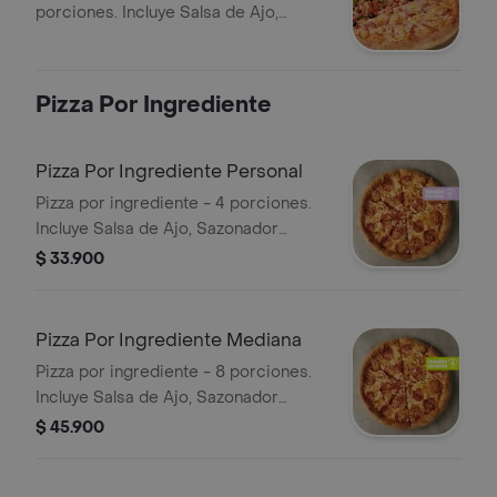
porciones. Incluye Salsa de Ajo,
Sazonador Pimienta Roja y
Pepperoncini.
Pizza Por Ingrediente
Pizza Por Ingrediente Personal
Pizza por ingrediente - 4 porciones.
Incluye Salsa de Ajo, Sazonador
Pimienta Roja y Pepperoncini.
$ 33.900
Pizza Por Ingrediente Mediana
Pizza por ingrediente - 8 porciones.
Incluye Salsa de Ajo, Sazonador
Pimienta Roja y Pepperoncini.
$ 45.900