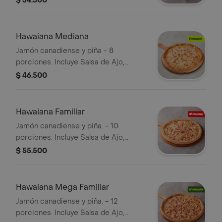
$ 34.500
Pepperoncini.
Hawaiana Mediana
Jamón canadiense y piña - 8
porciones. Incluye Salsa de Ajo,
Sazonador Pimienta Roja y
$ 46.500
Pepperoncini.
Hawaiana Familiar
Jamón canadiense y piña. - 10
porciones. Incluye Salsa de Ajo,
Sazonador Pimienta Roja y
$ 55.500
Pepperoncini.
Hawaiana Mega Familiar
Jamón canadiense y piña. - 12
porciones. Incluye Salsa de Ajo,