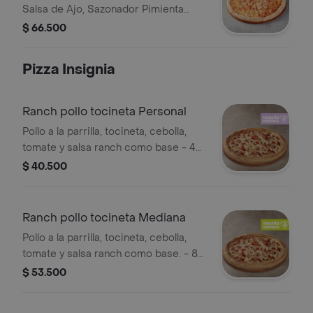
Salsa de Ajo, Sazonador Pimienta
Roja y Pepperoncini.
$ 66.500
Pizza Insignia
Ranch pollo tocineta Personal
Pollo a la parrilla, tocineta, cebolla,
tomate y salsa ranch como base - 4
porciones. Incluye Salsa de Ajo,
$ 40.500
Sazonador Pimienta Roja y
Pepperoncini.
Ranch pollo tocineta Mediana
Pollo a la parrilla, tocineta, cebolla,
tomate y salsa ranch como base. - 8
porciones. Incluye Salsa de Ajo,
$ 53.500
Sazonador Pimienta Roja y
Pepperoncini.