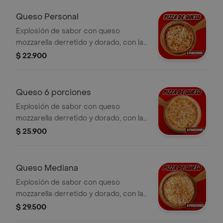
Queso Personal
Explosión de sabor con queso
mozzarella derretido y dorado, con la
salsa pizza de Papa Johns con su
$ 22.900
sabor inconfundible. 4 porciones.
Incluye Salsa de Ajo, Sazonador
Pimienta Roja y Pepperoncini.
Queso 6 porciones
Explosión de sabor con queso
mozzarella derretido y dorado, con la
salsa pizza de Papa Johns con su
$ 25.900
sabor inconfundible. Incluye Salsa de
Ajo, Sazonador Pimienta Roja y
Pepperoncini.
Queso Mediana
Explosión de sabor con queso
mozzarella derretido y dorado, con la
salsa pizza de Papa Johns con su
$ 29.500
sabor inconfundible. 8 porciones.