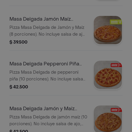
Masa Delgada Jamón Maíz
Mediana
Pizza Masa Delgada de Jamón y Maíz
(8 porciones). No incluye salsa de ajo,
llevala por $2.900 adicionales.
$ 39.500
Masa Delgada Pepperoni Piña
Familiar
Pizza Masa Delgada de pepperoni
piña (10 porciones). No incluye salsa
de ajo, llevala por $2.900 adicionales.
$ 42.500
Masa Delgada Jamón y Maíz
Familiar
Pizza Masa Delgada de jamón maíz (10
porciones). No incluye salsa de ajo,
llevala por $2.900 adicionales.
$ 42.500