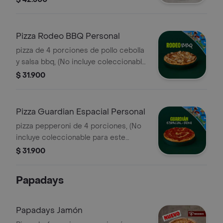
Pizza Rodeo BBQ Personal
pizza de 4 porciones de pollo cebolla
y salsa bbq, (No incluye coleccionable
para este canal).
$ 31.900
Pizza Guardian Espacial Personal
pizza pepperoni de 4 porciones, (No
incluye coleccionable para este
canal).
$ 31.900
Papadays
Papadays Jamón