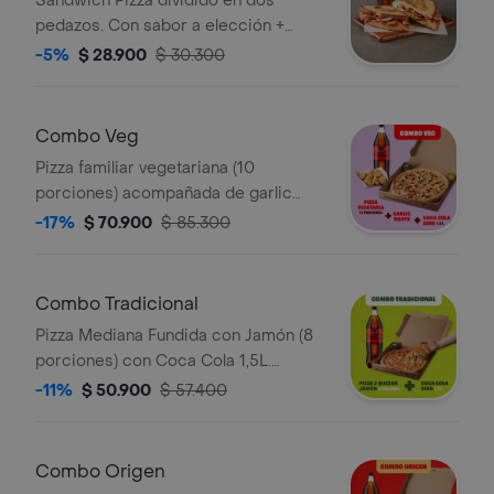
Sandwich Pizza dividido en dos
pedazos. Con sabor a elección +
Bebida 400ml. Incluye Salsa de Ajo,
-5%
$ 28.900
$ 30.300
Sazonador Pimienta Roja y
Pepperoncini.
Combo Veg
Pizza familiar vegetariana (10
porciones) acompañada de garlic
knots y coca cola 1.5 litros. Incluye
-17%
$ 70.900
$ 85.300
Salsa de Ajo, Sazonador Pimienta
Roja y Pepperoncini.
Combo Tradicional
Pizza Mediana Fundida con Jamón (8
porciones) con Coca Cola 1,5L.
Incluye Salsa de Ajo, Sazonador
-11%
$ 50.900
$ 57.400
Pimienta Roja y Pepperoncini.
Combo Origen