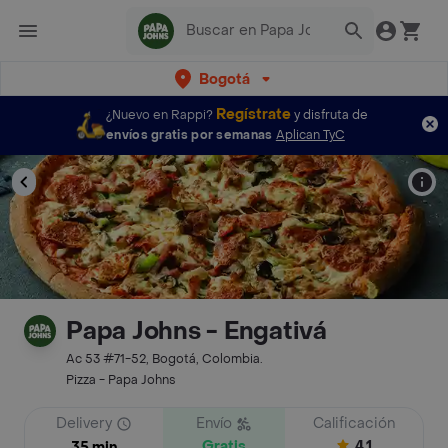
Bogotá
Regístrate
¿Nuevo en Rappi?
y disfruta de
envíos gratis por semanas
Aplican TyC
Papa Johns - Engativá
Ac 53 #71-52, Bogotá, Colombia.
Pizza - Papa Johns
Delivery
Envío
Calificación
Gratis
4.1
35 min