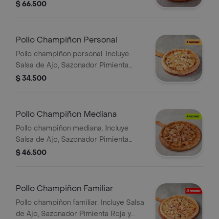
Sazonador Pimienta Roja y
$ 66.500
Pepperoncini.
Pollo Champiñon Personal
Pollo champiñon personal. Incluye
Salsa de Ajo, Sazonador Pimienta
Roja y Pepperoncini.
$ 34.500
Pollo Champiñon Mediana
Pollo champiñon mediana. Incluye
Salsa de Ajo, Sazonador Pimienta
Roja y Pepperoncini.
$ 46.500
Pollo Champiñon Familiar
Pollo champiñon familiar. Incluye Salsa
de Ajo, Sazonador Pimienta Roja y