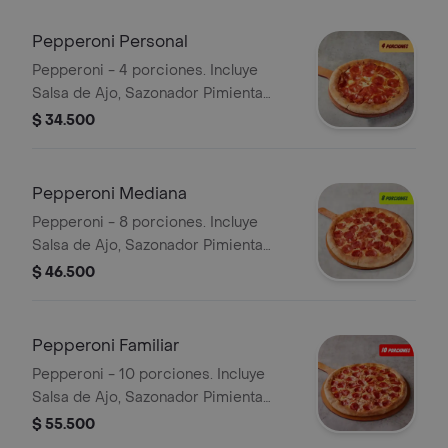
Incluye Salsa de Ajo, Sazonador
Pimienta Roja y Pepperoncini.
Pepperoni Personal
Pepperoni - 4 porciones. Incluye
Salsa de Ajo, Sazonador Pimienta
Roja y Pepperoncini.
$ 34.500
Pepperoni Mediana
Pepperoni - 8 porciones. Incluye
Salsa de Ajo, Sazonador Pimienta
Roja y Pepperoncini.
$ 46.500
Pepperoni Familiar
Pepperoni - 10 porciones. Incluye
Salsa de Ajo, Sazonador Pimienta
Roja y Pepperoncini.
$ 55.500