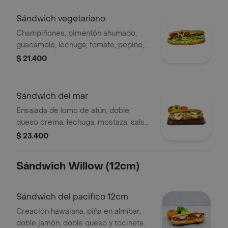
Sándwich vegetariano
Champiñones, pimentón ahumado,
guacamole, lechuga, tomate, pepino,
miel mostaza, tártara.
$ 21.400
Sándwich del mar
Ensalada de lomo de atún, doble
queso crema, lechuga, mostaza, salsa
ajo.
$ 23.400
Sándwich Willow (12cm)
Sándwich del pacifico 12cm
Creación hawaiana, piña en almíbar,
doble jamón, doble queso y tocineta.