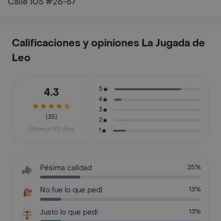
Calle 105 #26-67
Calificaciones y opiniones La Jugada de
Leo
5
4.3
4
3
(35)
2
Últimos 90 días
1
Pésima calidad
25%
No fue lo que pedí
13%
Justo lo que pedí
13%