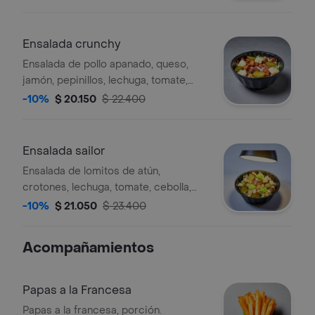
Ensalada crunchy
Ensalada de pollo apanado, queso,
jamón, pepinillos, lechuga, tomate,
pepino, vinagretas.
-10%
$ 20.150
$ 22.400
Ensalada sailor
Ensalada de lomitos de atún,
crotones, lechuga, tomate, cebolla,
pepinillos, vinagreta y guacamole.
-10%
$ 21.050
$ 23.400
Acompañamientos
Papas a la Francesa
Papas a la francesa, porción.