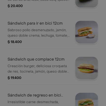
parmesano, jamón, cebolla, lechuga y
$ 20.400
tomate.
Sándwich para ir en bici 12cm
Sabroso pollo desmenuzado, jamón,
queso doble crema, lechuga, tomate,
cebolla, pimentón, pepino, mostaza,
$ 18.400
tártara y nuestra salsa de ajo.
Sándwich que complace 12cm
Creación burger, deliciosa croqueta
de res, tocineta, jamón, queso doble
crema, lechuga, cebolla, tomate, bbq y
$ 19.400
nuestra salsa de ajo.
Sándwich de regreso en bici
12cm
Irresistible carne desmechada,