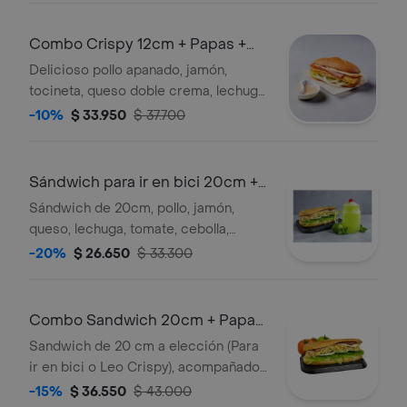
Combo Crispy 12cm + Papas +
Bebida
Delicioso pollo apanado, jamón,
tocineta, queso doble crema, lechuga,
tomate, cebolla, miel mostaza y
-10%
$ 33.950
$ 37.700
nuestra salsa de ajo; acompañada de
papas a la francesa y bebida
Sándwich para ir en bici 20cm +
granizada
Sándwich de 20cm, pollo, jamón,
queso, lechuga, tomate, cebolla,
pimentón, pepino, mostaza, tártara y
-20%
$ 26.650
$ 33.300
salsa ajo; acompañado de una
granizada
Combo Sandwich 20cm + Papas
+ Jugo
Sandwich de 20 cm a elección (Para
ir en bici o Leo Crispy), acompañado
de papas a la francesa y jugo a
-15%
$ 36.550
$ 43.000