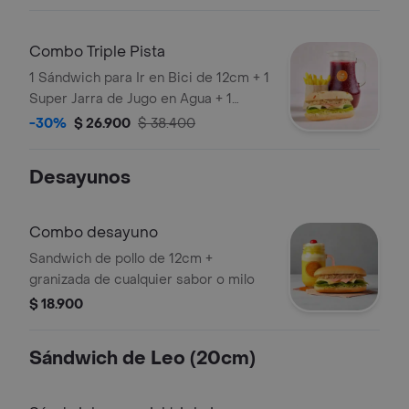
elección (mango o durazno)
Combo Triple Pista
1 Sándwich para Ir en Bici de 12cm + 1
Super Jarra de Jugo en Agua + 1
Porción de Papitas
-30%
$ 26.900
$ 38.400
Desayunos
Combo desayuno
Sandwich de pollo de 12cm +
granizada de cualquier sabor o milo
$ 18.900
Sándwich de Leo (20cm)