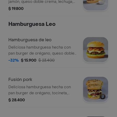
jamón, queso doble crema, lechuga,
tomate, cebolla, pimentón, pepino,
$ 19.800
mostaza y bbq.
Hamburguesa Leo
Hamburguesa de leo
Deliciosa hamburguesa hecha con
pan burger de orégano, queso doble
crema, tocineta, 160 gramos de
-32%
$ 15.900
$ 23.400
carne, tomate, cebolla, lechuga y salsa
bbq, ajo.
Fusión pork
Deliciosa hamburguesa hecha con
pan burger de orégano, tocineta,
queso doble crema, 160 gr de carne
$ 28.400
hamburguesa, 50 gr de panceta de
cerdo ahumada, lechuga, salsa bbq