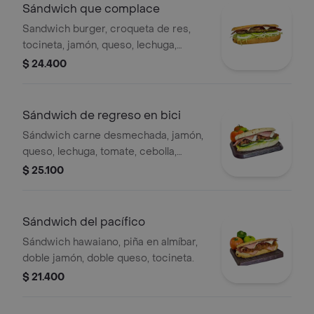
Sándwich que complace
Sandwich burger, croqueta de res,
tocineta, jamón, queso, lechuga,
cebolla, tomate, bbq, salsa ajo.
$ 24.400
Sándwich de regreso en bici
Sándwich carne desmechada, jamón,
queso, lechuga, tomate, cebolla,
pimentón, pepino, mostaza y bbq.
$ 25.100
Sándwich del pacífico
Sándwich hawaiano, piña en almíbar,
doble jamón, doble queso, tocineta.
$ 21.400