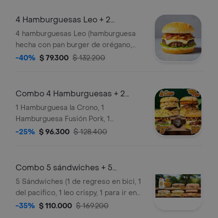
4 Hamburguesas Leo + 2
Limonadas + Papas
4 hamburguesas Leo (hamburguesa
hecha con pan burger de orégano,
queso doble crema, tocineta, 160
-40%
$ 79.300
$ 132.200
gramos de carne, tomate, cebolla,
lechuga y salsa bbq y ajo);
acompañado de 2 limonadas y 2
Combo 4 Hamburguesas + 2
porciones de papas a la francesa
Jugos
1 Hamburguesa la Crono, 1
Hamburguesa Fusión Pork, 1
Hamburguesa Milán Plus y 1 Burger
-25%
$ 96.300
$ 128.400
Leo + 2 jugos 650 ml cada uno sabor
a elección.
Combo 5 sándwiches + 5
granizadas
5 Sándwiches (1 de regreso en bici, 1
del pacifico, 1 leo crispy, 1 para ir en
bici y 1 don leo), acompañados de 5
-35%
$ 110.000
$ 169.200
granizadas de limón