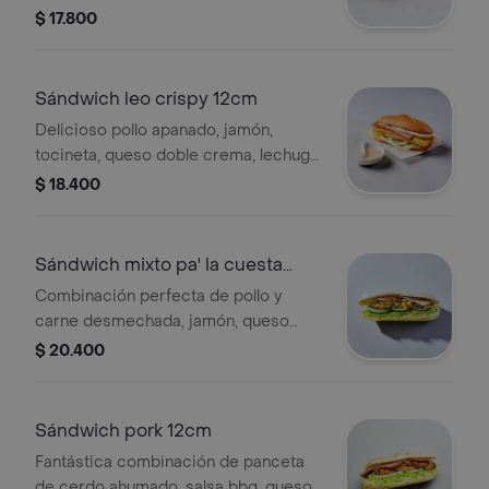
$ 17.800
Sándwich leo crispy 12cm
Delicioso pollo apanado, jamón,
tocineta, queso doble crema, lechuga,
tomate, cebolla, miel mostaza y
$ 18.400
nuestra salsa de ajo.
Sándwich mixto pa' la cuesta
12cm
Combinación perfecta de pollo y
carne desmechada, jamón, queso
doble crema, maíz tierno, lechuga,
$ 20.400
tomate, cebolla, pimentón, pepino,
bbq y mostaza.
Sándwich pork 12cm
Fantástica combinación de panceta
de cerdo ahumado, salsa bbq, queso