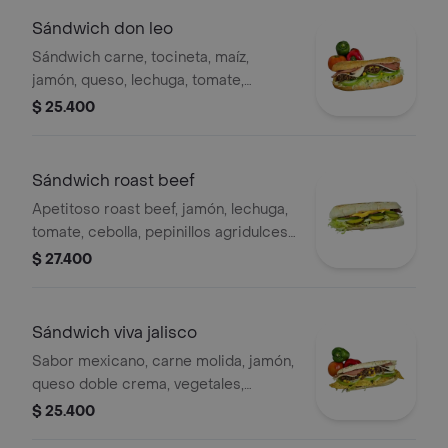
Sándwich don leo
Sándwich carne, tocineta, maíz,
jamón, queso, lechuga, tomate,
cebolla, pimentón, bbq, mostaza, ajo.
$ 25.400
Sándwich roast beef
Apetitoso roast beef, jamón, lechuga,
tomate, cebolla, pepinillos agridulces,
queso cheddar.
$ 27.400
Sándwich viva jalisco
Sabor mexicano, carne molida, jamón,
queso doble crema, vegetales,
jalapeños, maíz, chipotle, cheddar,
$ 25.400
nachos, guacamole, bbq.