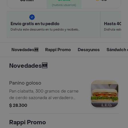
(nuevos usuarios)
Envío gratis en tu pedido
Hasta 40% 
Disfruta este descuento en tu pedido y recíbelo
Disfruta este de
en minutos.
en minutos.
Novedades🆕
Rappi Promo
Desayunos
Sándwich 
Novedades🆕
Panino goloso
Pan ciabatta, 300 gramos de carne
de cerdo sazonada al verdadero
estilo italiano, queso provolone,
$ 28.300
tocineta, tomate, lechuga y salsa
tártara de la casa.
Rappi Promo