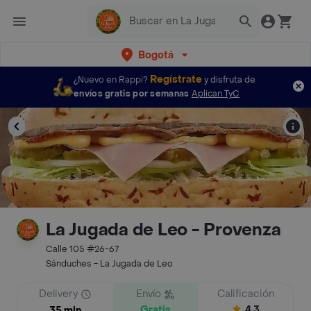
Bogotá
Regístrate
¿Nuevo en Rappi?
y disfruta de
envíos gratis por semanas
Aplican TyC
La Jugada de Leo - Provenza
Calle 105 #26-67
Sánduches - La Jugada de Leo
Delivery
Envío
Calificación
Gratis
4.3
35 min