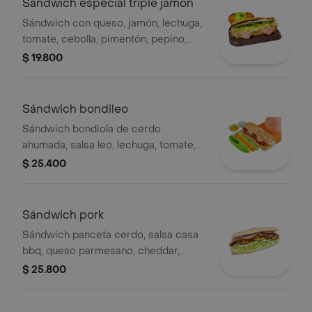
Sándwich especial triple jamon
Sándwich con queso, jamón, lechuga,
tomate, cebolla, pimentón, pepino,
mostaza, tártara, salsa ajo.
$ 19.800
Sándwich bondileo
Sándwich bondiola de cerdo
ahumada, salsa leo, lechuga, tomate,
queso y pimentones ahumados
$ 25.400
Sándwich pork
Sándwich panceta cerdo, salsa casa
bbq, queso parmesano, cheddar,
jamón, cebolla, lechuga, y tomate.
$ 25.800