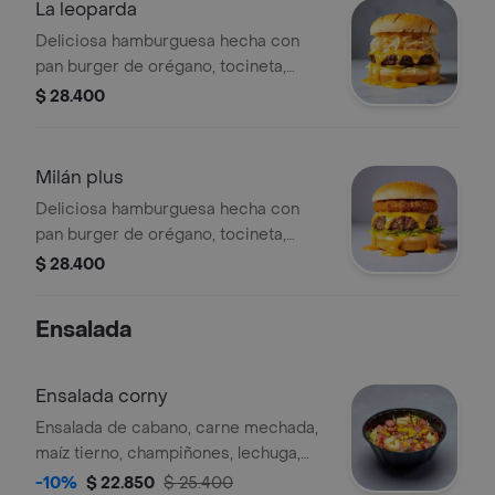
tártara, ajo, cebolla, tomate.
La leoparda
Deliciosa hamburguesa hecha con
pan burger de orégano, tocineta,
queso doble crema, 160 gr de carne
$ 28.400
hamburguesa, 80 gr de pollo
desmechado, lechuga, salsa bbq
tártara, ajo, cebolla y tomate.
Milán plus
Deliciosa hamburguesa hecha con
pan burger de orégano, tocineta,
queso doble crema, 160 gr de carne
$ 28.400
hamburguesa, 100 gr de milanesa de
pollo, lechuga, salsa bbq tártara, ajo,
Ensalada
cebolla y tomate.
Ensalada corny
Ensalada de cabano, carne mechada,
maíz tierno, champiñones, lechuga,
pimentón, tomate, vinagretas.
-10%
$ 22.850
$ 25.400