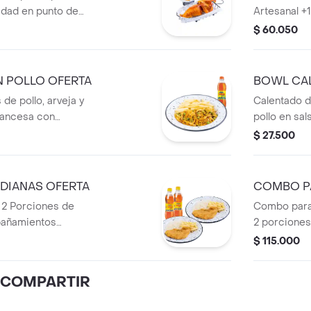
idad en punto de
Artesanal +
o (Papa Artesanal
1 Bebida Pe
$ 60.050
 Bebida Personal
 POLLO OFERTA
BOWL CA
 de pollo, arveja y
Calentado de
francesa con
pollo en sal
huevo frito
$ 27.500
DIANAS OFERTA
COMBO P
 2 Porciones de
Combo para 
pañamientos
2 porciones
nidades de Papa
Maduro + 1 
$ 115.000
apa Artesanal) + 2
Y COMPARTIR