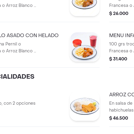
 o Arroz Blanco +
Francesa o 
Mango).
(Mora o Man
$ 26.000
LLO ASADO CON HELADO
MENU INF
na Pernil o
100 grs tro
 o Arroz Blanco +
Francesa o 
Mango) + Vaso de
(Mora o Man
$ 31.400
Jerónimo.
CIALIDADES
ARROZ C
, con 2 opciones
En salsa de l
habichuelas 
$ 46.500