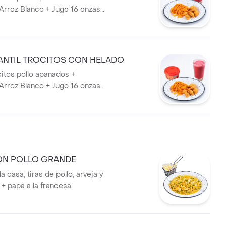
Arroz Blanco + Jugo 16 onzas
go).
ANTIL TROCITOS CON HELADO
citos pollo apanados +
Arroz Blanco + Jugo 16 onzas
go) + + Vaso de Helado San
ON POLLO GRANDE
a casa, tiras de pollo, arveja y
+ papa a la francesa.