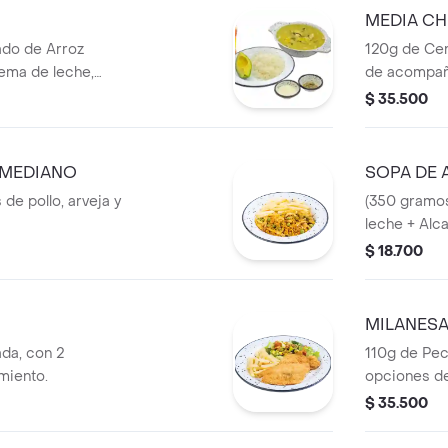
MEDIA CH
do de Arroz
120g de Ce
rema de leche,
de acompañ
$ 35.500
 MEDIANO
SOPA DE 
 de pollo, arveja y
(350 gramo
leche + Alc
$ 18.700
MILANESA
da, con 2
110g de Pec
miento.
opciones d
$ 35.500