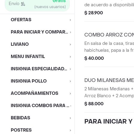
Gratis
Envío
de acuerdo a disponibil
(nuevos usuarios)
venta),1 Acompañamient
$ 28.900
o Dos papas Saladas), 1
OFERTAS
PARA INICIAR Y COMPARTIR
COMBO ARROZ CON
En salsa de la casa, tiras
LIVIANO
habichuelas, papa a la 
MENU INFANTIL
bebida personal.
$ 40.000
INSIGNIA ESPECIALIDADES
DUO MILANESAS ME
INSIGNIA POLLO
2 Milanesas Medianas +
ACOMPAÑAMIENTOS
Arroz Blanco + 2 Acom
(puede seleccionar 2 u
$ 88.000
INSIGNIA COMBOS PARA COMPARTIR
Salada + Porciones de P
Bebidas Personales
BEBIDAS
PARA INICIAR 
POSTRES