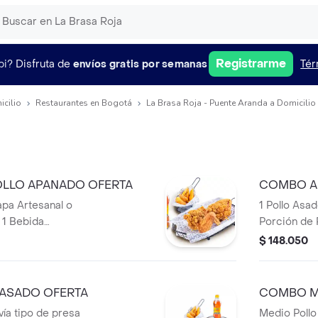
Registrarme
pi?
Disfruta de
envíos gratis por semanas
Tér
icilio
Restaurantes en Bogotá
La Brasa Roja - Puente Aranda a Domicilio
LLO APANADO OFERTA
COMBO A
apa Artesanal o
1 Pollo Asa
 1 Bebida
Porción de 
Papa Salada
$ 148.050
Refajos
ASADO OFERTA
COMBO M
vía tipo de presa
Medio Pollo