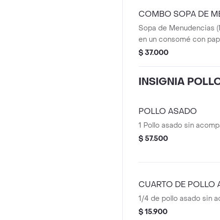
COMBO SOPA DE M
Sopa de Menudencias (M
en un consomé con papa
+ arveja y un toque de ci
$ 37.000
Pollo Asado + 1 Porción
LBR + Bebida personal e
INSIGNIA POLL
POLLO ASADO
1 Pollo asado sin acom
$ 57.500
CUARTO DE POLLO
1/4 de pollo asado sin
$ 15.900