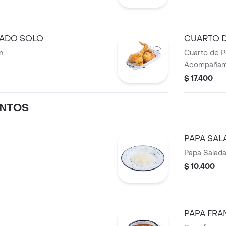
NADO SOLO
CUARTO 
n
Cuarto de P
Acompañam
$ 17.400
NTOS
PAPA SAL
Papa Salada
$ 10.400
PAPA FRA