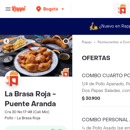
Bogotá
¿Nuevo en Rap
Rappi
Restaurantes a Dom
OFERTAS
COMBO CUARTO PO
1/4 de Pollo Apanado, P
Dos Papas Saladas, con
La Brasa Roja -
Personal en botella
$ 30.900
Puente Aranda
Cra.30 No.17-48 (Cali Mío)
Pollo - La Brasa Roja
COMBO PERSONAL 
¼ de Pollo Asado (se en