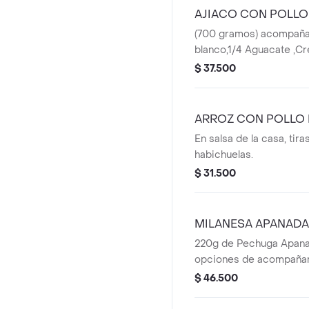
AJIACO CON POLLO
(700 gramos) acompaña
blanco,1/4 Aguacate ,C
Alcaparras
$ 37.500
ARROZ CON POLLO
En salsa de la casa, tiras
habichuelas.
$ 31.500
MILANESA APANADA
220g de Pechuga Apana
opciones de acompaña
$ 46.500