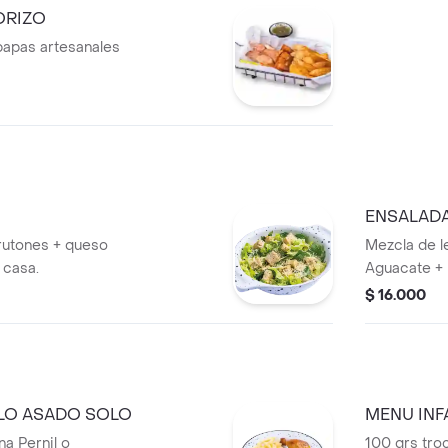
ORIZO
papas artesanales
ENSALADA
rutones + queso
Mezcla de l
 casa.
Aguacate + 
+ Vinagreta 
$ 16.000
LLO ASADO SOLO
MENU INF
na Pernil o
100 grs tro