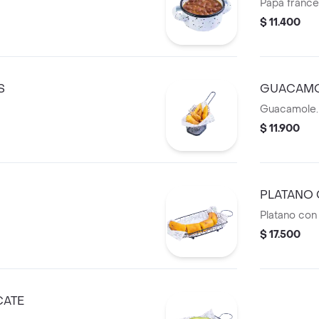
Papa france
$ 11.400
S
GUACAM
Guacamole.
$ 11.900
PLATANO 
Platano con
$ 17.500
CATE