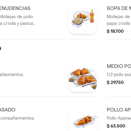
ENUDENCIAS
SOPA DE
ollejas de pollo
Mollejas de
 criolla y pastusa
papa criolla
lantro) + 1/4 de
de cilantro.
$ 18.700
 de arroz blanco
n botella.
O
MEDIO P
pañamientos.
1/2 pollo a
$ 29.750
 ASADO
POLLO A
 acompañamientos.
Pollo Apan
$ 63.500