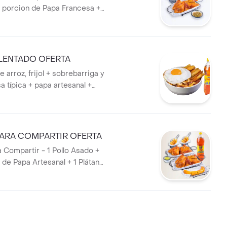
1 porcion de Papa Francesa +
rsonal.
LENTADO OFERTA
 arroz, frijol + sobrebarriga y
sa típica + papa artesanal +
 + bebida personal
ARA COMPARTIR OFERTA
Compartir - 1 Pollo Asado +
 de Papa Artesanal + 1 Plátano
Guacamole + 1 Bebida 1,5 lts.