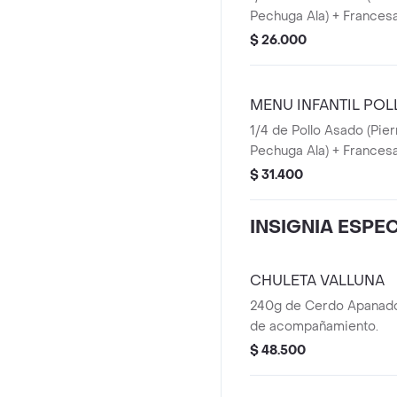
Pechuga Ala) + Francesa
Jugo 16 onzas (Mora o 
$ 26.000
MENU INFANTIL PO
1/4 de Pollo Asado (Pier
Pechuga Ala) + Francesa
Jugo 16 onzas (Mora o 
$ 31.400
Helado San Jerónimo.
INSIGNIA ESPE
CHULETA VALLUNA
240g de Cerdo Apanado
de acompañamiento.
$ 48.500