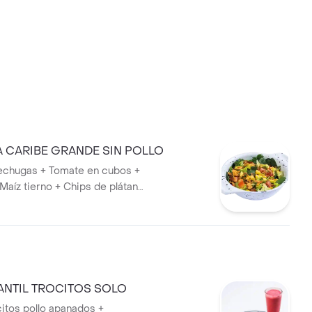
 CARIBE GRANDE SIN POLLO
echugas + Tomate en cubos +
Maíz tierno + Chips de plátano
de la casa.
ANTIL TROCITOS SOLO
citos pollo apanados +