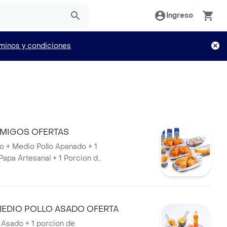
Ingreso
minos y condiciones
MIGOS OFERTAS
do + Medio Pollo Apanado + 1
Papa Artesanal + 1 Porcion de
 + 1 Plátano Maduro + 3
EDIO POLLO ASADO OFERTA
 Asado + 1 porcion de