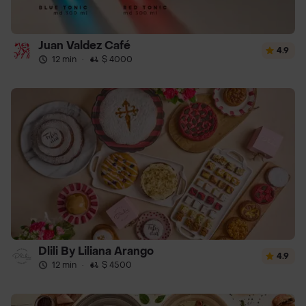
Juan Valdez Café
4.9
12 min
·
$ 4000
Dlili By Liliana Arango
4.9
12 min
·
$ 4500