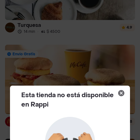
Turquesa
4.9
14 min
·
$ 4500
Envío Gratis
Esta tienda no está disponible
en Rappi
McDonald's
4.8
14 min
·
$ 3000