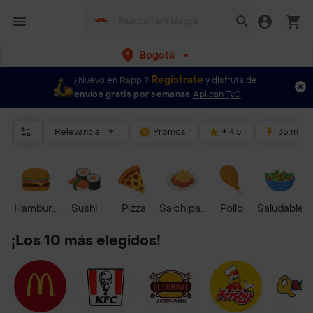
Bogotá
Regístrate
¿Nuevo en Rappi?
y disfruta de
envíos gratis por semanas
Aplican TyC
Relevancia
Promos
+ 4.5
35 mins
Hamburguesa
Sushi
Pizza
Salchipapas
Pollo
Saludable
¡Los 10 más elegidos!