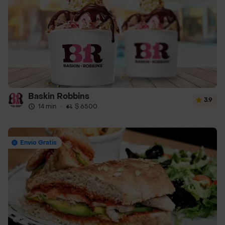
Baskin Robbins
3.9
14 min
·
$ 6500
Envío Gratis