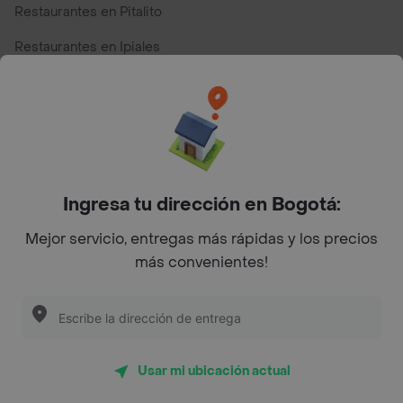
Restaurantes en Pitalito
Restaurantes en Ipiales
Restaurantes en San Andres
Restaurantes cerca de mi para pedir Comida a Domicilio -
Top Marcas y Cadenas de Restaurantes
Ingresa tu dirección en Bogotá:
Encuéntranos en estos países
Mejor servicio, entregas más rápidas y los precios
más convenientes!
App Store
Google play
AppGallery
Usar mi ubicación actual