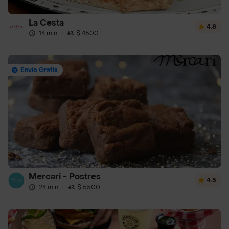
La Cesta
4.8
14 min
·
$ 4500
Envío Gratis
Mercari - Postres
4.5
24 min
·
$ 5500