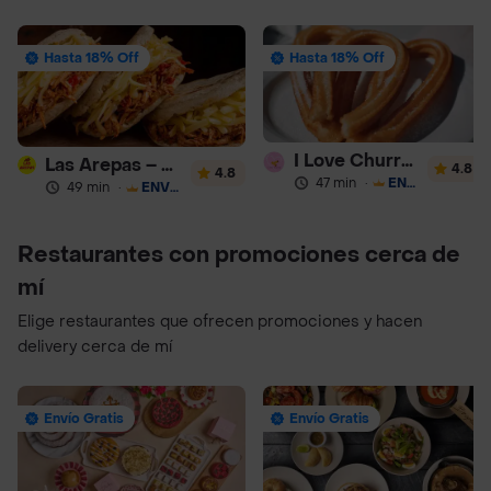
Hasta 18% Off
Hasta 18% Off
I Love Churros 95
Las Arepas – Arepas Rellenas
4.8
4.8
47 min
·
ENVÍO GRATIS
49 min
·
ENVÍO GRATIS
Restaurantes con promociones cerca de
mí
Elige restaurantes que ofrecen promociones y hacen
delivery cerca de mí
Envío Gratis
Envío Gratis