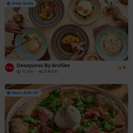
Envío Gratis
Desayunos By Archies
5
12 min
·
$ 4000
Hasta 20% Off