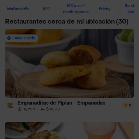
El Corral -
Sandwi
McDonald's
KFC
Frisby
Hamburguesa
Qban
Restaurantes cerca de mi ubicación
(30)
Envío Gratis
Empanaditas de Pipian - Empanadas
5
12 min
·
$ 4000