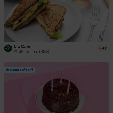
L´s Café
4.9
29 min
·
$ 4500
Hasta 50% Off