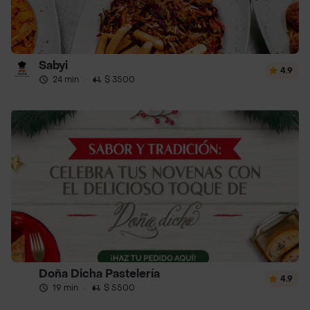
Sabyi
4.9
24 min
·
$ 3500
Doña Dicha Pastelería
4.9
19 min
·
$ 5500