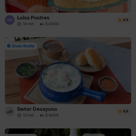
Luisa Postres
4.9
14 min
·
$ 6000
Envío Gratis
Señor Desayuno
4.9
12 min
·
$ 4000