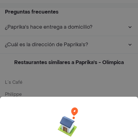
Preguntas frecuentes
¿Paprika's hace entrega a domicilio?
¿Cuál es la dirección de Paprika's?
Restaurantes similares a Paprika's - Olímpica
L´s Café
Philippe
Baskin Robbins
La Cesta
Mercari - Postres