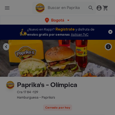
Bogotá
Regístrate
¿Nuevo en Rappi?
y disfruta de
envíos gratis por semanas
Aplican TyC
Paprika's - Olímpica
Cra 17 84 -129
Hamburguesa - Paprika's
Cerrado por hoy