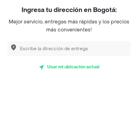
Myriam Camhi Co
Ingresa tu dirección en Bogotá:
Magnifique
Mejor servicio, entregas más rápidas y los precios
Empanaditas de Pipian - Empanadas
más convenientes!
Desayunadero de la 42
Luisa Postres
Sopitas y Frijoladas
Usar mi ubicación actual
Subway
Top Marcas y Cadenas de Restaurantes
Encuéntranos en estos países