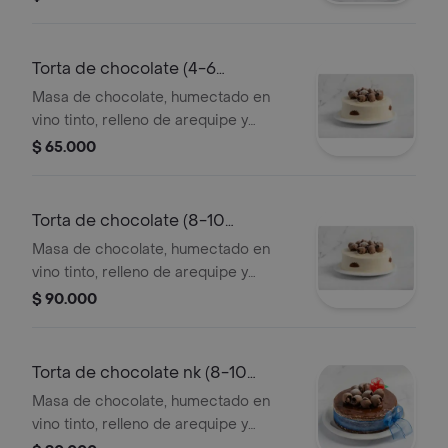
de maracuyá, decorada con cerezas,
líneas de chocolate, aplique de
chocolate. consérvese refrigerado.
Torta de chocolate (4-6
verificar tamano del producto
porciones)
Masa de chocolate, humectado en
impreso en el empaque.
vino tinto, relleno de arequipe y
nueces molidas, cubierta en crema
$ 65.000
de leche, decorado con conchitas de
chocolate. consérvese refrigerado.
verificar tamano del producto
Torta de chocolate (8-10
impreso en el empaque.
porciones)
Masa de chocolate, humectado en
vino tinto, relleno de arequipe y
nueces molidas, cubierta en crema
$ 90.000
de leche, decorado con conchitas de
chocolate. consérvese refrigerado..
verificar tamano del producto
Torta de chocolate nk (8-10
impreso en el empaque.
porciones)
Masa de chocolate, humectado en
vino tinto, relleno de arequipe y
nueces molidas, sin cubierta de