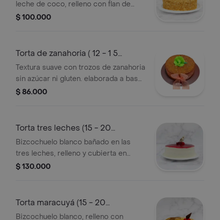
leche de coco, relleno con flan de
coco y arequipe, cubierta con crema
$ 100.000
de leche, decorado con coco dorado,
aplique de chocolate y mora silvestre.
consérvese refrigerado. verificar
Torta de zanahoria ( 12 - 1 5
tamano del producto
porciones)
Textura suave con trozos de zanahoria
impreso en el empaque.
sin azúcar ni gluten. elaborada a base
de harina de almendras y arroz.
$ 86.000
decorada artesanalmente. verificar
tamano del producto
impreso en el empaque.
Torta tres leches (15 - 20
porciones)
Bizcochuelo blanco bañado en las
tres leches, relleno y cubierta en
crema de leche, decorado con salsa
$ 130.000
de mora, apliques de chocolate y
mora silvestre. consérvese
refrigerado. verificar tamano del
Torta maracuyá (15 - 20
producto impreso en el empaque.
porciones)
Bizcochuelo blanco, relleno con