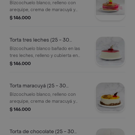
porciones))
Bizcochuelo blanco, relleno con
arequipe, crema de maracuyá y
chocolate, sin cubierta de crema,
$ 146.000
decorada con cerezas, aplique de
chocolate. consérvese refrigerado.
verificar tamano del producto
Torta tres leches (25 - 30
impreso en el empaque.
porciones)
Bizcochuelo blanco bañado en las
tres leches, relleno y cubierta en
crema de leche, decorado con salsa
$ 146.000
de mora, apliques de chocolate y
mora silvestre. consérvese
refrigerado. verificar tamano del
Torta maracuyá (25 - 30
producto impreso en el empaque.
porciones)
Bizcochuelo blanco, relleno con
arequipe, crema de maracuyá y
chocolate, cubierta con crema y salsa
$ 146.000
de maracuyá, decorada con cerezas,
líneas de chocolate, aplique de
chocolate. consérvese refrigerado.
Torta de chocolate (25 - 30