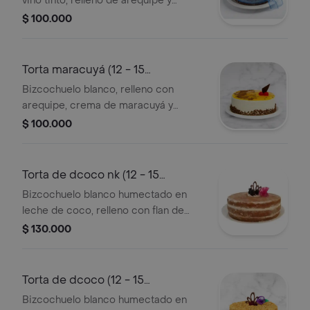
vino tinto, relleno de arequipe y
nueces molidas, sin cubierta de
$ 100.000
crema de leche, decorado con
conchitas de chocolate. consérvese
refrigerado. verificar tamano del
Torta maracuyá (12 - 15
producto impreso en el empaque.
porciones)
Bizcochuelo blanco, relleno con
arequipe, crema de maracuyá y
chocolate, cubierta con crema y salsa
$ 100.000
de maracuyá, decorada con cerezas,
líneas de chocolate, aplique de
chocolate. consérvese refrigerado.
Torta de dcoco nk (12 - 15
verificar tamano del producto
porciones)
Bizcochuelo blanco humectado en
impreso en el empaque.
leche de coco, relleno con flan de
coco y arequipe, sin cubierta de
$ 130.000
crema, decorado con aplique de
chocolate y mora silvestre.
consérvese refrigerado.. verificar
Torta de dcoco (12 - 15
tamano del producto
porciones)
Bizcochuelo blanco humectado en
impreso en el empaque.