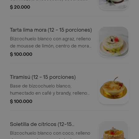
con salsa de mora y adorno
$ 20.000
decorativo. consérvese refrigerado.
Tarta lima mora (12 - 15 porciones)
Bizcochuelo blanco con agraz, relleno
de mousse de limón, centro de mora,
mousse de vainilla y bizcochuelo
$ 100.000
blanco, decorado con brillo, ralladura
de limón, moras y aplique de
chocolate. consérvese refrigerado.
Tiramisú (12 - 15 porciones)
Base de bizcochuelo blanco,
humectado en café y brandy, relleno
de queso crema, crema de leche.
$ 100.000
decorado con brillo, aplique de
chocolate, cerezas y granitos de café.
consérvese refrigerado.
Soletilla de cítricos (12-15
porciones)
Bizcochuelo blanco con coco, relleno