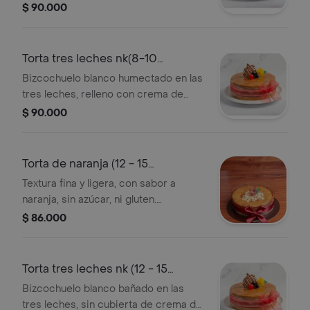
chocolate, sin cubierta de crema,
$ 90.000
decorada con cerezas, aplique de
chocolate. consérvese refrigerado..
verificar tamano del producto
Torta tres leches nk(8-10
impreso en el empaque.
porciones)
Bizcochuelo blanco humectado en las
tres leches, relleno con crema de
leche, sin cubierta de crema,
$ 90.000
decorado con salsa de mora, apliques
de chocolate y mora silvestre.
consérvese refrigerado. verificar
Torta de naranja (12 - 15
tamano del producto
porciones)
Textura fina y ligera, con sabor a
impreso en el empaque.
naranja, sin azúcar, ni gluten.
elaborada a base de harina de
$ 86.000
almendras y arroz decorada
artesanalmente con rodajas de
naranja deshidratada. verificar
Torta tres leches nk (12 - 15
tamano del producto
porciones)
Bizcochuelo blanco bañado en las
impreso en el empaque.
tres leches, sin cubierta de crema de