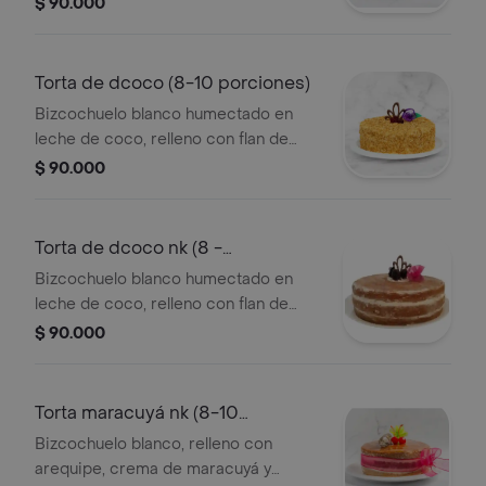
$ 90.000
crema de leche, decorado con
conchitas de chocolate. consérvese
refrigerado. verificar tamano del
Torta de dcoco (8-10 porciones)
producto impreso en el empaque.
Bizcochuelo blanco humectado en
leche de coco, relleno con flan de
coco y arequipe, cubierta con crema
$ 90.000
de leche, decorado con coco dorado,
aplique de chocolate y mora silvestre.
consérvese refrigerado. verificar
Torta de dcoco nk (8 -
tamano del producto
10porciones)
Bizcochuelo blanco humectado en
impreso en el empaque.
leche de coco, relleno con flan de
coco y arequipe, sin cubierta de
$ 90.000
crema, decorado con aplique de
chocolate y mora silvestre.
consérvese refrigerado. verificar
Torta maracuyá nk (8-10
tamano del producto
porciones)
Bizcochuelo blanco, relleno con
impreso en el empaque.
arequipe, crema de maracuyá y