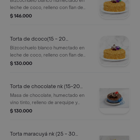
Bizcochuelo blanco humectado en
impreso en el empaque.
leche de coco, relleno con flan de
coco y arequipe, cubierta con crema
$ 146.000
de leche, decorado con coco dorado,
aplique de chocolate y mora silvestre.
consérvese refrigerado. verificar
Torta de dcoco(15 - 20
tamano del producto
porciones)
Bizcochuelo blanco humectado en
impreso en el empaque.
leche de coco, relleno con flan de
coco y arequipe, cubierta con crema
$ 130.000
de leche, decorado con coco dorado,
aplique de chocolate y mora silvestre.
consérvese refrigerado. verificar
Torta de chocolate nk (15-20
tamano del producto
porciones)
Masa de chocolate, humectado en
impreso en el empaque.
vino tinto, relleno de arequipe y
nueces molidas, sin cubierta de
$ 130.000
crema de leche, decorado con
conchitas de chocolate. consérvese
refrigerado. verificar tamano del
Torta maracuyá nk (25 - 30
producto impreso en el empaque.