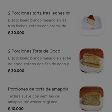
chocolate. conservese refrigerada; su
presentación puede ser de forma
2 Porciones torta tres leches nk
triangular o rectangular.
Bizcochuelo blanco bañado en las
tres leches, relleno con crema de
leche y salsa de mora, sin cubierta de
$ 30.000
crema, decorado con aplique de
chocolate y mora
silvestres.conservese refrigerada; su
2 Porciones Torta de Coco
presentación puede ser de forma
Bizcochuelo blanco bañado en leche
triangular o rectangular.
de coco, relleno con flan de coco y
arequipe, cubierta con crema de
$ 30.000
leche, decorado con coco dorado,
aplique de chocolate y mora silvestre.
conservese refrigerada; su
Porciones de torta de amapola
presentaciónpuede ser de forma
Textura suave con semillas de
triangular o rectangular.
amapola, sin azúcar ni gluten.
elaborada a base de harina de
$ 10.000