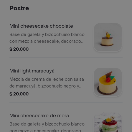
Postre
Mini cheesecake chocolate
Base de galleta y bizcochuelo blanco
con mezcla cheesecake, decorado
con chocolate ganache y adorno
$ 20.000
decorativo. consérvese refrigerado.
Mini light maracuyá
Mezcla de crema de leche con salsa
de maracuyá, bizcochuelo negro y
decorado con maracuyá, aplique de
$ 20.000
chocolate y adorno decorativo.
consérvese decorativo.
Mini cheesecake de mora
Base de galleta y bizcochuelo blanco
con mezcla cheesecake, decorado