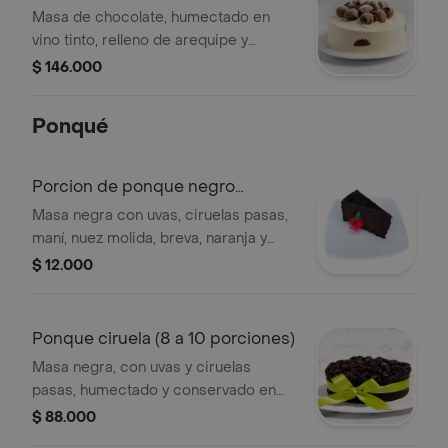
verificar tamano del producto
porciones)
Masa de chocolate, humectado en
impreso en el empaque.
vino tinto, relleno de arequipe y
nueces molidas, cubierta en crema
$ 146.000
de leche, decorado con conchitas de
chocolate. consérvese refrigerado.
Ponqué
verificar tamano del producto
impreso en el empaque.
Porcion de ponque negro
especial naked
Masa negra con uvas, ciruelas pasas,
maní, nuez molida, breva, naranja y
humectado en vino tinto. decorado
$ 12.000
con brillo y un adorno decorativo.
consérvese refrigerado.
Ponque ciruela (8 a 10 porciones)
Masa negra, con uvas y ciruelas
pasas, humectado y conservado en
vino tinto. consérvese refrigerado.
$ 88.000