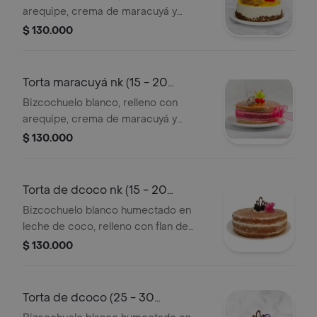
arequipe, crema de maracuyá y
chocolate, cubierta con crema y salsa
$ 130.000
de maracuyá, decorada con cerezas,
líneas de chocolate, aplique de
chocolate. consérvese refrigerado.
Torta maracuyá nk (15 - 20
verificar tamano del producto
porciones)
Bizcochuelo blanco, relleno con
impreso en el empaque.
arequipe, crema de maracuyá y
chocolate, sin cubierta de crema,
$ 130.000
decorada con cerezas, aplique de
chocolate. consérvese refrigerado.
verificar tamano del producto
Torta de dcoco nk (15 - 20
impreso en el empaque.
porciones)
Bizcochuelo blanco humectado en
leche de coco, relleno con flan de
coco y arequipe, sin cubierta de
$ 130.000
crema, decorado con aplique de
chocolate y mora silvestre.
consérvese refrigerado. verificar
Torta de dcoco (25 - 30
tamano del producto
porciones)