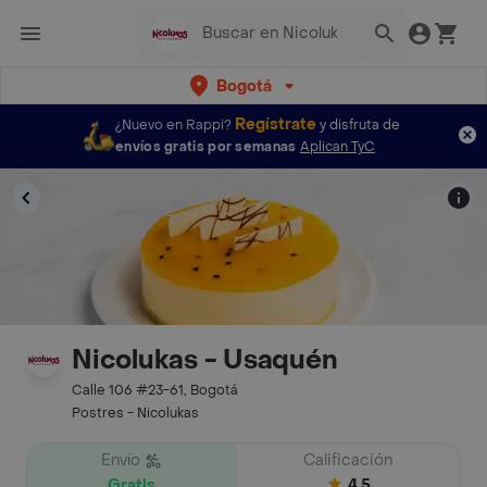
Bogotá
Regístrate
¿Nuevo en Rappi?
y disfruta de
envíos gratis por semanas
Aplican TyC
Nicolukas - Usaquén
Calle 106 #23-61, Bogotá
Postres - Nicolukas
Envío
Calificación
Gratis
4.5