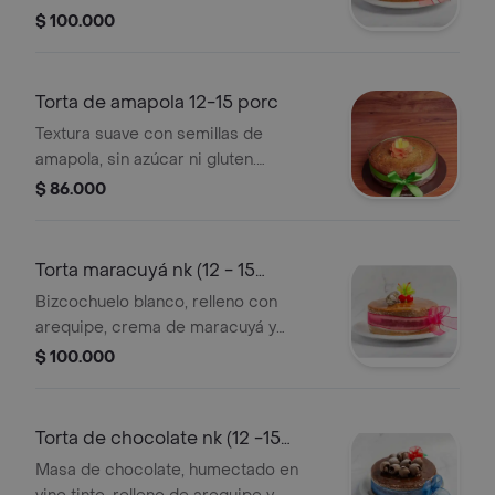
leche, relleno con salsa de mora;
$ 100.000
decorado con moras y apliques de
chocolate blanco. conservarse
refrigerado. verificar tamano del
Torta de amapola 12-15 porc
producto impreso en el empaque.
Textura suave con semillas de
amapola, sin azúcar ni gluten.
elaborada a base de harina de
$ 86.000
almendras y arroz. decorada
artesanalmente. verificar tamano del
producto impreso en el empaque.
Torta maracuyá nk (12 - 15
porciones)
Bizcochuelo blanco, relleno con
arequipe, crema de maracuyá y
chocolate, sin cubierta de crema,
$ 100.000
decorada con cerezas, aplique de
chocolate. consérvese refrigerado..
verificar tamano del producto
Torta de chocolate nk (12 -15
impreso en el empaque.
porciones)
Masa de chocolate, humectado en