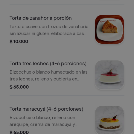
almendras y arroz. decorada
artesanalmente, conservese
refrigerada; su presentaciónpuede
Torta de zanahoria porción
ser de forma triangular o rectangular.
Textura suave con trozos de zanahoria
sin azúcar ni gluten. elaborada a base
de harina de almendras y arroz.
$ 10.000
decorada artesanalmente,
conservese refrigerada; su
presentaciónpuede ser de forma
Torta tres leches (4-6 porciones)
triangular o rectangular.
Bizcochuelo blanco humectado en las
tres leches, relleno y cubierta en
crema de leche, decorado con salsa
$ 65.000
de mora, apliques de chocolate y
mora silvestre. consérvese
refrigerado. verificar tamano del
Torta maracuyá (4-6 porciones)
producto impreso en el empaque.
Bizcochuelo blanco, relleno con
arequipe, crema de maracuyá y
chocolate, cubierta con crema y salsa
$ 65.000