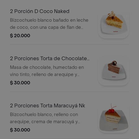
2 Porción D Coco Naked
Bizcochuelo blanco bañado en leche
de coco, con una capa de flan de
coco y arequipe; decorado con coco
$ 20.000
dorado. Conservarse refrigerado.
2 Porciones Torta de Chocolate
Nk
Masa de chocolate, humectado en
vino tinto, relleno de arequipe y
nueces molidas, sin cubierta de
$ 30.000
crema de leche, decorado con
conchitas de chocolate.conservese
refrigerada; su presentación puede
2 Porciones Torta Maracuyá Nk
ser de forma triangular o rectangular.
Bizcochuelo blanco, relleno con
arequipe, crema de maracuyá y
chocolate, sin cubierta de crema,
$ 30.000
decorada con cerezas, aplique de