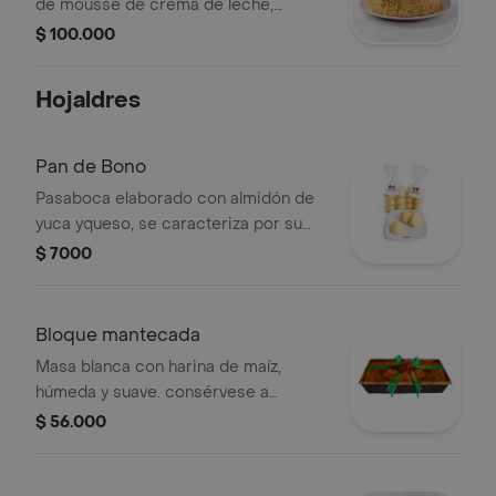
de mousse de crema de leche,
chocolate blanco con centro de
$ 100.000
cítricos, decorado con salsa de
maracuyá, aplique de chocolate y
Hojaldres
adorno decorativo. consérvese
refrigerado.
Pan de Bono
Pasaboca elaborado con almidón de
yuca yqueso, se caracteriza por su
textura suave
$ 7000
Bloque mantecada
Masa blanca con harina de maíz,
húmeda y suave. consérvese a
temperatura ambiente. .
$ 56.000