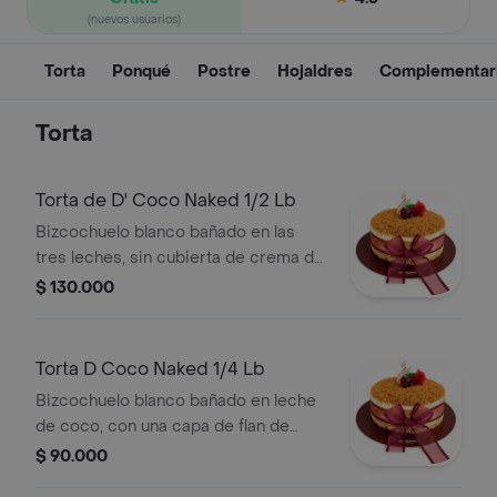
(nuevos usuarios)
Torta
Ponqué
Postre
Hojaldres
Complementar
Torta
Torta de D' Coco Naked 1/2 Lb
Bizcochuelo blanco bañado en las
tres leches, sin cubierta de crema de
leche, relleno con salsa de mora;
$ 130.000
decorado con moras y apliques de
chocolate. conservarse refrigerado.
verificar tamano del producto
Torta D Coco Naked 1/4 Lb
impreso en el empaque.
Bizcochuelo blanco bañado en leche
de coco, con una capa de flan de
coco y arequipe; decorado con coco
$ 90.000
dorado. Conservarse refrigerado.