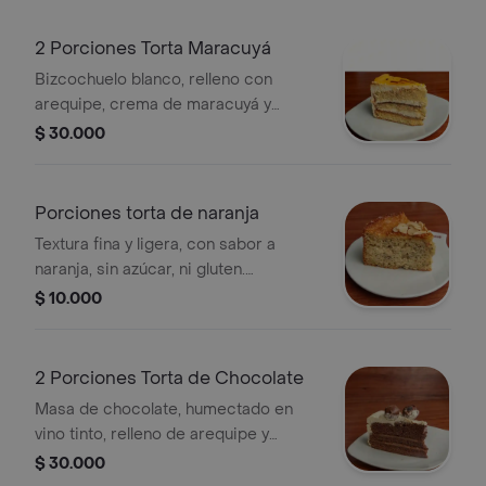
chocolate. conservese refrigerada; su
presentación puede ser de forma
2 Porciones Torta Maracuyá
triangular o rectangular.
Bizcochuelo blanco, relleno con
arequipe, crema de maracuyá y
chocolate, cubierta con crema y salsa
$ 30.000
de maracuyá, decorada con cerezas,
líneas de chocolate, aplique de
chocolate.conservese refrigerada; su
Porciones torta de naranja
presentaciónpuede ser de forma
Textura fina y ligera, con sabor a
triangular o rectangular.
naranja, sin azúcar, ni gluten.
elaborada a base de harina de
$ 10.000
almendras y arroz.decorada
artesanalmente con rodajas de
naranja deshidratada, conservese
2 Porciones Torta de Chocolate
refrigerada; su presentaciónpuede
Masa de chocolate, humectado en
ser de forma triangular o rectangular.
vino tinto, relleno de arequipe y
nueces molidas, cubierta de crema
$ 30.000
de leche. decorado con conchitas de