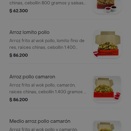
chinas, cebollin 800 gramos y salsas
a eleccion
$ 62.300
Arroz lomito pollo
Arroz frito al wok pollo, lomito fino de
res, raices chinas, cebollin 1.400
gramos y salsas a eleccion
$ 86.200
Arroz pollo camaron
Arroz frito al wok pollo, camarón,
raíces chinas, cebollín 1.400 gramos y
salsas a elección
$ 86.200
Medio arroz pollo camarón
Arroz frito al wok pollo y camarón,