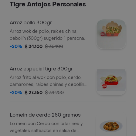
Tigre Antojos Personales
Arroz pollo 300gr
Arroz wok de pollo, raíces china,
cebollín (300gr) sugerido 1 persona.
-20%
$ 24.100
$ 30.100
Arroz especial tigre 300gr
Arroz frito al wok con pollo, cerdo,
camarones, raíces chinas y cebollín.
(porción personal )(300gr) sugerido 1
-20%
$ 27.350
$ 34.200
persona.
Lomein de cerdo 250 gramos
Lo mein con Cerdo con tallarines y
vegetales salteados en salsa de