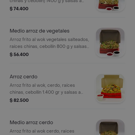
chinas y cebollín) 1400 g y salsas a
elección.
$ 74.400
Medio arroz de vegetales
Arroz frito al wok vegetales salteados,
raíces chinas, cebollín 800 g y salsas
a elección.
$ 56.400
Arroz cerdo
Arroz frito al wok, cerdo, raíces
chinas, cebollín 1.400 gr y salsas a
eleccion
$ 82.500
Medio arroz cerdo
Arroz frito al wok cerdo, raices