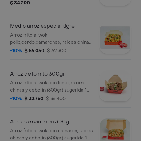
ostras
$ 34.200
Medio arroz especial tigre
Arroz frito al wok
pollo,cerdo,camarones, raices chinas,
cebollin 800 g y salsas a elección.
-10%
$ 56.050
$ 62.300
Arroz de lomito 300gr
Arroz frito al wok con lomo, raíces
chinas y cebollín (300gr) sugerida 1
persona.
-10%
$ 32.750
$ 36.400
Arroz de camarón 300gr
Arroz frito al wok con camarón, raíces
chinas y cebollín (300gr) sugerido 1