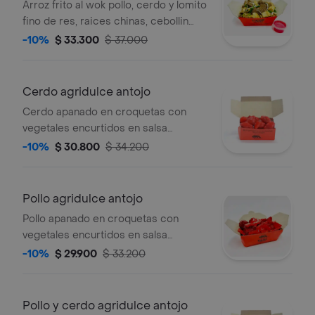
300 g ant
Arroz frito al wok pollo, cerdo y lomito
fino de res, raices chinas, cebollin
300 grs . sugerido 1persona .
-10%
$ 33.300
$ 37.000
Cerdo agridulce antojo
Cerdo apanado en croquetas con
vegetales encurtidos en salsa
agridulce de 250 grs sugerido 1
-10%
$ 30.800
$ 34.200
persona. .
Pollo agridulce antojo
Pollo apanado en croquetas con
vegetales encurtidos en salsa
agridulce de 250 grs sugerido 1
-10%
$ 29.900
$ 33.200
persona. .
Pollo y cerdo agridulce antojo