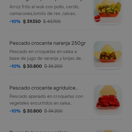
Arroz frito al wok con pollo, cerdo,
camarones,lomito de res ,raíces
chinas y cebollín (300 g) con salsa a
-10%
$ 39.350
$ 43.700
elección.
Pescado crocante naranja 250gr
Pescado en croquetas en salsa a
base de jugo de naranja y lonjas de
naranja 250 g. sugerido 1 persona.
-10%
$ 30.800
$ 34.200
Pescado crocante agridulce
antojo
Pescado apanado en croquetas con
vegetales encurtidos en salsa
agridulce de 250 grs sugerido 1
-10%
$ 30.800
$ 34.200
persona. .