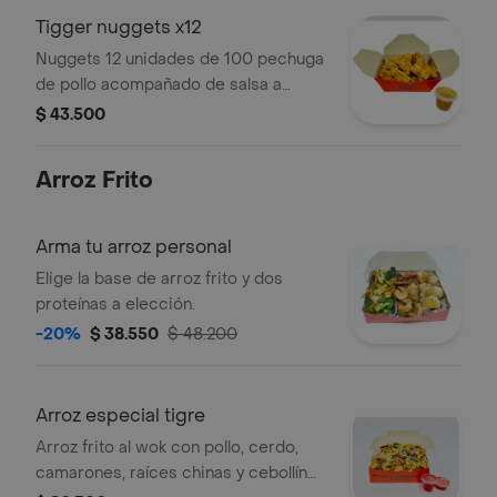
Tigger nuggets x12
Nuggets 12 unidades de 100 pechuga
de pollo acompañado de salsa a
elección
$ 43.500
Arroz Frito
Arma tu arroz personal
Elige la base de arroz frito y dos
proteínas a elección.
-20%
$ 38.550
$ 48.200
Arroz especial tigre
Arroz frito al wok con pollo, cerdo,
camarones, raíces chinas y cebollín