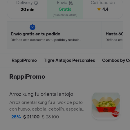
Delivery
Envío
Calificación
Gratis
4.4
20 min
(nuevos usuarios)
Envío gratis en tu pedido
Hasta 60% 
Disfruta este descuento en tu pedido y recíbelo
Disfruta este de
en minutos.
en minutos.
RappiPromo
Tigre Antojos Personales
Combos by C
RappiPromo
Arroz kung fu oriental antojo
Arroz oriental kung fu al wok de pollo
con huevo, cebolla, cebollín, especias
de 300 g y salsas a elección.
-25%
$ 21.100
$ 28.100