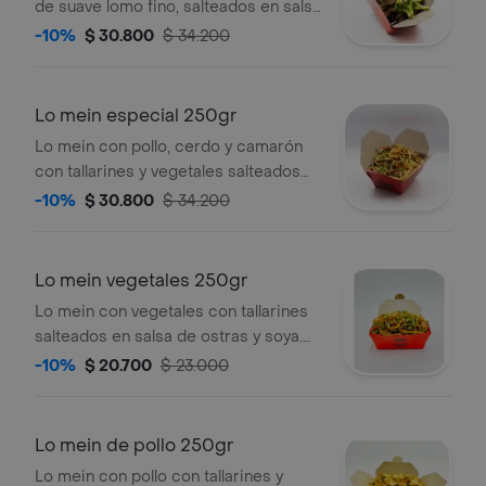
de suave lomo fino, salteados en salsa
soya y salsa de ostras, excelente
-10%
$ 30.800
$ 34.200
opción para acompañar nuestros
arroces fritos. sugerido 1 persona.
Lo mein especial 250gr
Lo mein con pollo, cerdo y camarón
con tallarines y vegetales salteados
en salsa de ostras y soya. sugerido 1
-10%
$ 30.800
$ 34.200
persona.
Lo mein vegetales 250gr
Lo mein con vegetales con tallarines
salteados en salsa de ostras y soya.
sugerido 1 persona.
-10%
$ 20.700
$ 23.000
Lo mein de pollo 250gr
Lo mein con pollo con tallarines y