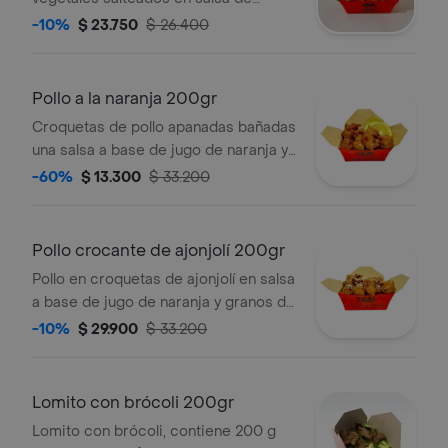
ostras y soya 250 g. sugerido 1
-10%
$ 23.750
$ 26.400
persona.
Pollo a la naranja 200gr
Croquetas de pollo apanadas bañadas
una salsa a base de jugo de naranja y
lonjas de naranja de 200 g sugerida 1
-60%
$ 13.300
$ 33.200
persona.
Pollo crocante de ajonjolí 200gr
Pollo en croquetas de ajonjolí en salsa
a base de jugo de naranja y granos de
ajonjolí 200 g. sugerido 1 persona.
-10%
$ 29.900
$ 33.200
Lomito con brócoli 200gr
Lomito con brócoli, contiene 200 g