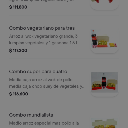
coca-cola 250 ml a elección
$ 111.800
Combo vegetariano para tres
Arroz al wok vegetariano grande, 3
lumpias vegetales y 1 gaseosa 1.5 l
$ 117.200
Combo super para cuatro
Media caja arroz al wok de pollo,
media caja chop suey de vegetales y
coca-cola sabor original 1.5 l.
$ 116.600
Combo mundialista
Medio arroz especial mas pollo a la