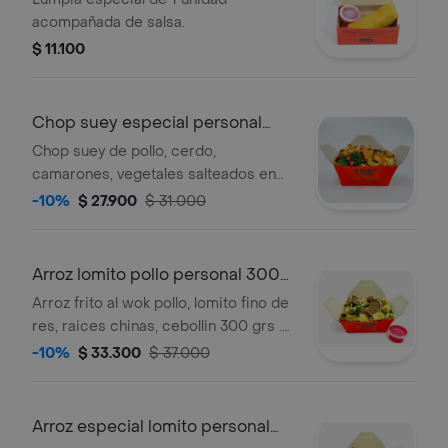
acompañada de salsa.
$ 11.100
Chop suey especial personal
250 gr
Chop suey de pollo, cerdo,
camarones, vegetales salteados en
salsa de ostras y soya 250 grs
-10%
$ 27.900
$ 31.000
sugerido 1 persona. .
Arroz lomito pollo personal 300
gr
Arroz frito al wok pollo, lomito fino de
res, raices chinas, cebollin 300 grs .
sugerido 1persona .
-10%
$ 33.300
$ 37.000
Arroz especial lomito personal