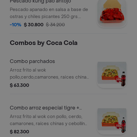
Pescado kung pao antojo
Pescado apanado en salsa a base de
ostras y chiles picantes 250 grs.
sugerido 1 persona. .
-10%
$ 30.800
$ 34.200
Combos by Coca Cola
Combo parchados
Arroz frito al wok
pollo,cerdo,camarones, raices chinas,
cebollin 800 g y salsas a elección. +
$ 63.300
gaseosa 400 ml
Combo arroz especial tigre +
coca cola
Arroz frito al wok con pollo, cerdo,
camarones, raíces chinas y cebollín
(1400 g) con salsa a elección. + coca
$ 82.300