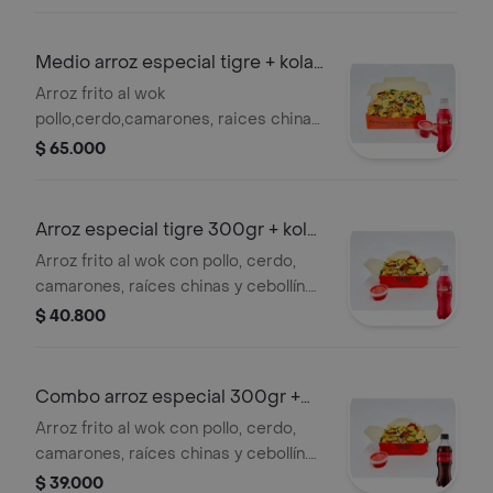
cola sin azúcar 1.5l
Medio arroz especial tigre + kola
román
Arroz frito al wok
pollo,cerdo,camarones, raices chinas,
cebollin 800 g y salsas a elección. +
$ 65.000
kola román org 400ml
Arroz especial tigre 300gr + kola
román
Arroz frito al wok con pollo, cerdo,
camarones, raíces chinas y cebollín.
(porción personal )(300gr) sugerido 1
$ 40.800
persona. + kola román org 400ml
Combo arroz especial 300gr +
coca 400ml
Arroz frito al wok con pollo, cerdo,
camarones, raíces chinas y cebollín.
(porción personal )(300gr) sugerido 1
$ 39.000