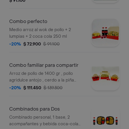
$ 91.100
Combo perfecto
Medio arroz al wok de pollo + 2
lumpias + 2 coca cola 250 ml
-20%
$ 72.900
$ 91.100
Combo familiar para compartir
Arroz de pollo de 1400 gr , pollo
agridulce antojo , cerdo a la piña
antojo
-20%
$ 111.450
$ 139.300
Combinados para Dos
Combinado personal, 1 base, 2
acompañantes y bebida coca-cola