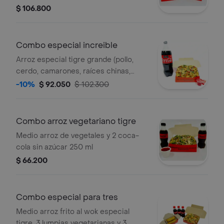
gramos y coca cola original 1.5 litros.
$ 106.800
Combo especial increible
Arroz especial tigre grande (pollo,
cerdo, camarones, raíces chinas,
cebollín) + coca-cola original 1.5 lts
-10%
$ 92.050
$ 102.300
Combo arroz vegetariano tigre
Medio arroz de vegetales y 2 coca-
cola sin azúcar 250 ml
$ 66.200
Combo especial para tres
Medio arroz frito al wok especial
tigre, 3 lumpias vegetarianas y 3