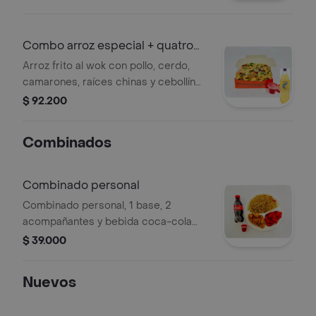
persona. + gaseosa
Combo arroz especial + quatro
1.75lt
Arroz frito al wok con pollo, cerdo,
camarones, raíces chinas y cebollín
(1400 g) con salsa a elección. +
$ 92.200
gaseosa
Combinados
Combinado personal
Combinado personal, 1 base, 2
acompañantes y bebida coca-cola
250 ml a eleccion.
$ 39.000
Nuevos