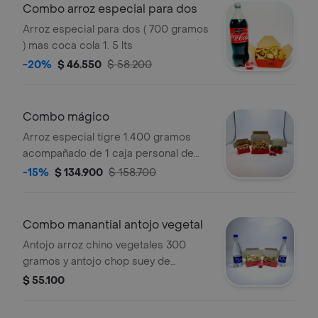
Combo arroz especial para dos
Arroz especial para dos ( 700 gramos
) mas coca cola 1. 5 lts
-20%
$ 46.550
$ 58.200
Combo mágico
Arroz especial tigre 1.400 gramos
acompañado de 1 caja personal de
antojo pollo crocante ajonjolí 200
-15%
$ 134.900
$ 158.700
gramos y 1 caja personal antojo de
lomito con brócoli 200 gramos
Combo manantial antojo vegetal
Antojo arroz chino vegetales 300
gramos y antojo chop suey de
vegetales con dos unidades de aguas
$ 55.100
manantial sin gas