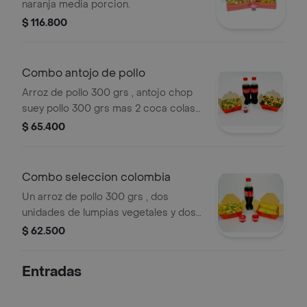
naranja media porcion.
$ 116.800
Combo antojo de pollo
Arroz de pollo 300 grs , antojo chop
suey pollo 300 grs mas 2 coca colas
400 ml.
$ 65.400
Combo seleccion colombia
Un arroz de pollo 300 grs , dos
unidades de lumpias vegetales y dos
coca cola original 400 ml.
$ 62.500
Entradas