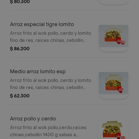
(1400 g) con salsa a elección.
$ 80.300
Arroz especial tigre lomito
Arroz frito al wok pollo, cerdo y lomito
fino de res, raices chinas, cebollin
1,400 gramos y salsas a eleccion
$ 86.200
Medio arroz lomito esp
Arroz frito al wok pollo, cerdo y lomito
fino de res, raices chinas, cebollin
800 gramos y salsas a eleccion
$ 62.300
Arroz pollo y cerdo
Arroz frito al wok pollo,cerdo,raices
chinas,cebollin 1400 g salsas a