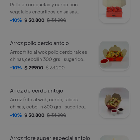
Pollo en croquetas y cerdo con
vegetales encurtidos en salsas
agridulce de 250 grs sugerido 1
-10%
$ 30.800
$ 34.200
persona. .
Arroz pollo cerdo antojo
Arroz frito al wok pollo,cerdo,raices
chinas,cebollin 300 grs . sugerido
1persona . .
-10%
$ 29.900
$ 33.200
Arroz de cerdo antojo
Arroz frito al wok, cerdo, raíces
chinas, cebollín 300 grs . sugerido
1persona . .
-10%
$ 30.800
$ 34.200
Arroz tigre super especial antojo