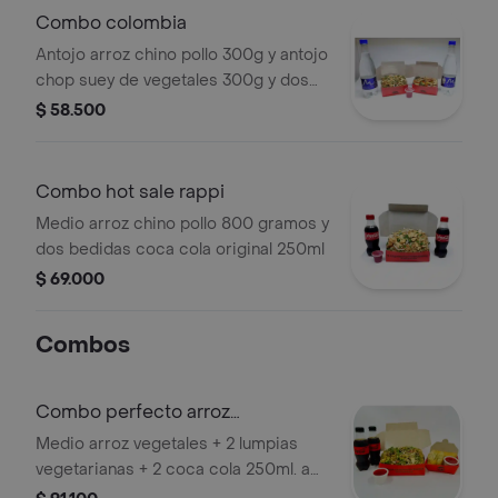
Combo colombia
Antojo arroz chino pollo 300g y antojo
chop suey de vegetales 300g y dos
aguas manantial sin gas.
$ 58.500
Combo hot sale rappi
Medio arroz chino pollo 800 gramos y
dos bedidas coca cola original 250ml
$ 69.000
Combos
Combo perfecto arroz
vegetariano
Medio arroz vegetales + 2 lumpias
vegetarianas + 2 coca cola 250ml. a
elección