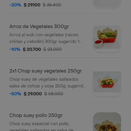
persona.
-20%
$ 29.100
$ 36.400
Arroz de Vegetales 300gr
Arroz al wok con vegetales (raíces
chinas y cebollín) 300gr sugerido 1
persona.
-10%
$ 20.700
$ 23.000
2x1 Chop suey vegetales 250gr
Chop suey de vegetales salteados
salsa de ostras y soya 250g. sugerida
1 persona.
-50%
$ 29.000
$ 58.000
Chop suey pollo 250gr
Chop suey especial con pollo,
vegetales salteados en salsa de