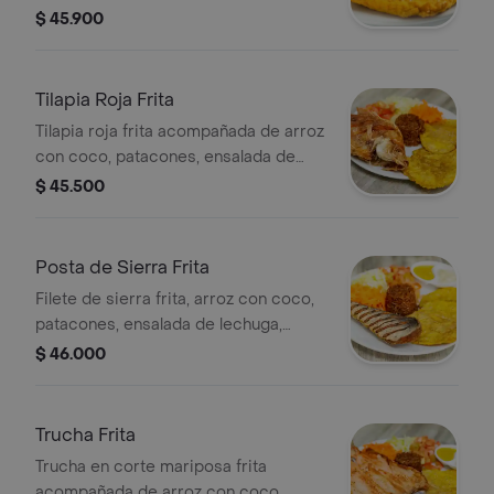
lechuga, tomate y zanahoria.
$ 45.900
Tilapia Roja Frita
Tilapia roja frita acompañada de arroz
con coco, patacones, ensalada de
lechuga, tomate y zanahoria.
$ 45.500
Posta de Sierra Frita
Filete de sierra frita, arroz con coco,
patacones, ensalada de lechuga,
tomate y zanahoria.
$ 46.000
Trucha Frita
Trucha en corte mariposa frita
acompañada de arroz con coco,