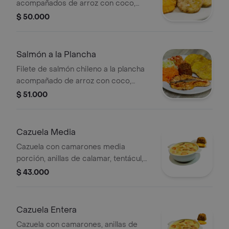
acompañados de arroz con coco,
patacones, ensalada de lechuga,
$ 50.000
tomate y zanahoria.
Salmón a la Plancha
Filete de salmón chileno a la plancha
acompañado de arroz con coco,
patacones , ensalada de lechuga,
$ 51.000
tomate y zanahoria.
Cazuela Media
Cazuela con camarones media
porción, anillas de calamar, tentácul,
acompañada de arroz con coco y
$ 43.000
patacones.
Cazuela Entera
Cazuela con camarones, anillas de