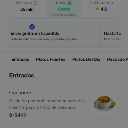
Delivery
Envío
Calificación
Gratis
4.2
35 min
(nuevos usuarios)
Envío gratis en tu pedido
Hasta 15% 
Disfruta este descuento en tu pedido y recíbelo
Disfruta este de
en minutos.
en minutos.
Entradas
Platos Fuertes
Platos Del Día
Pescado A
Entradas
Consomé
Caldo de pescado condimentado con
cilantro, papa y trozo de pescado
(basa).
$ 13.400