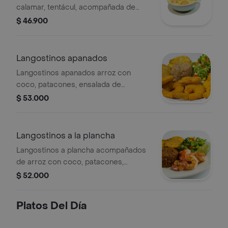
calamar, tentácul, acompañada de
arroz con coco y patacones.
$ 46.900
Langostinos apanados
Langostinos apanados arroz con
coco, patacones, ensalada de
lechuga, tomate y zanahoria.
$ 53.000
Langostinos a la plancha
Langostinos a plancha acompañados
de arroz con coco, patacones,
ensalada de lechuga, tomate y
$ 52.000
zanahoria.
Platos Del Día