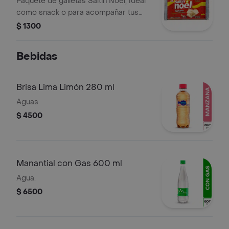
Paquete de galletas Saltín Noel, ideal
como snack o para acompañar tus
comidas.
$ 1300
Bebidas
Brisa Lima Limón 280 ml
Aguas
$ 4500
Manantial con Gas 600 ml
Agua.
$ 6500