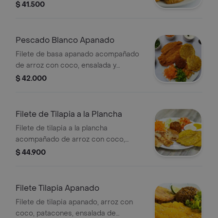
lechuga, tomate y zanahoria.
$ 41.500
Pescado Blanco Apanado
Filete de basa apanado acompañado
de arroz con coco, ensalada y
patacones.
$ 42.000
Filete de Tilapia a la Plancha
Filete de tilapia a la plancha
acompañado de arroz con coco,
patacones, ensalada de lechuga,
$ 44.900
tomate y zanahoria.
Filete Tilapia Apanado
Filete de tilapia apanado, arroz con
coco, patacones, ensalada de