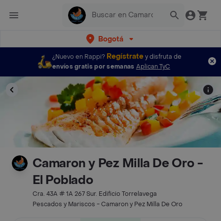
Bogotá
Regístrate
¿Nuevo en Rappi?
y disfruta de
envíos gratis por semanas
Aplican TyC
Camaron y Pez Milla De Oro -
El Poblado
Cra. 43A # 1A 267 Sur. Edificio Torrelavega
Pescados y Mariscos - Camaron y Pez Milla De Oro