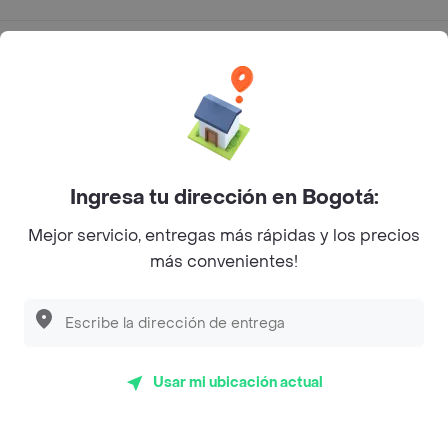
Categorías
Únete a Rappi
Sobre Rappi
Ingresa tu dirección en Bogotá:
Facebook
Twitter
Instagram
Mejor servicio, entregas más rápidas y los precios
más convenientes!
©
2026
Rappi Inc. All rights reserved.
Usar mi ubicación actual
Rappi S.A.S. --- NIT 900.843.898-9 --- Calle 63 # 16A-02
Bogotá D.C. --- notificacionesrappi@rappi.com