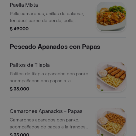
Paella Mixta
Pella,camarones, anillas de calamar,
tentácul, carne de cerdo, pollo,
chorizo acompañado de croissant y
$ 49.000
ensalada.
Pescado Apanados con Papas
Palitos de Tilapia
Palitos de tilapia apanados con panko
acompañados con papas a la
francesa.
$ 35.000
Camarones Apanados - Papas
Camarones apanados con panko,
acompañados de papas a la francesa
y dos salsas.
$ 35.000