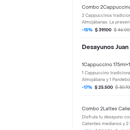
Combo 2Cappuccino
2 Cappuccinos tradicion
Almojábanas. La presen
Cappuccino puede vari
-15%
$ 39.100
$ 46.0
significativamente tras
haber sido preparado y/
Desayunos Juan
transporte para pedidos
1Cappuccino 175ml+
1 Cappuccino tradicional
Almojábana y 1 Pandebo
presentación del Capp
-17%
$ 25.500
$ 30.7
variar significativament
de haber sido preparado
transporte para pedidos
Combo 2Lattes Cali
Disfruta tu desayuno co
Calientes medianos y 2 