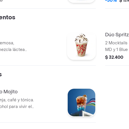
00
-30%
$ 17
tónica.
la efervesce
entos
Dúo Spritz
remosa,
2 Mocktails
ezcla láctea
MD y 1 Blue
corada con
Personalíza
$ 32.400
colate. No
agua tónica.
s
o Mojito
ja, café y tónica.
ohol para vivir el
brar con energía.