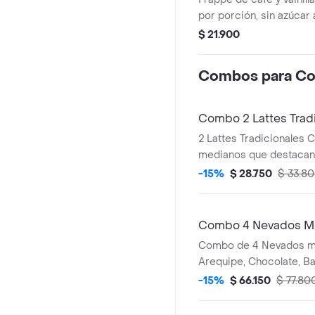
por porción, sin azúcar 
granizada y refrescante
$ 21.900
Combos para Co
Combo 2 Lattes Trad
2 Lattes Tradicionales C
medianos que destacan 
del café Juan Valdez.
-15%
$ 28.750
$ 33.8
Combo 4 Nevados 
Combo de 4 Nevados m
Arequipe, Chocolate, Bai
Nevado Baileys contiene
-15%
$ 66.150
$ 77.80