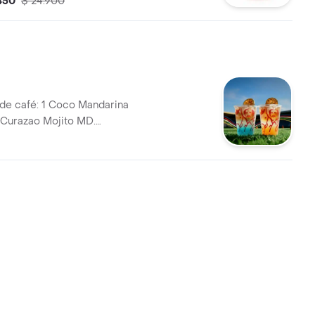
.450
$ 24.900
ncia de la tónica.
 de café: 1 Coco Mandarina
 Curazao Mojito MD.
las pidiéndolas con soda o