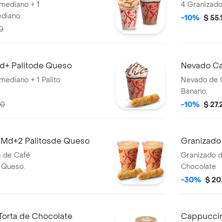
mediano + 1
4 Granizado
diano.
-10%
$ 55.
0
d+ Palitode Queso
Nevado Ca
ano + 1 Palito
Nevado de C
Banano.
00
-10%
$ 27
Md+2 Palitosde Queso
Granizado
 de Café
Granizado d
e Queso.
Chocolate
-30%
$ 20
Torta de Chocolate
Cappuccin