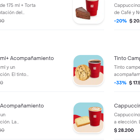
de 175 ml + Torta
Cappuccino 
tación del
de Café y N
ar
Cappuccino
00
-20%
$ 20
 5 minutos de
significati
o durante el
haber sido 
 a domicilio.
transporte 
5 ml+ Acompañamiento
Tinto Cam
ml y un
Tinto campe
ón. El tinto
acompañamie
y clavos.
contiene pan
00
-33%
$ 17.
+ Acompañamiento
Cappucci
 un
Cappuccino
ón. La
a elección. La presentación del
uccino puede
Cappuccino
00
$ 28.200
e tras 5 minutos
significati