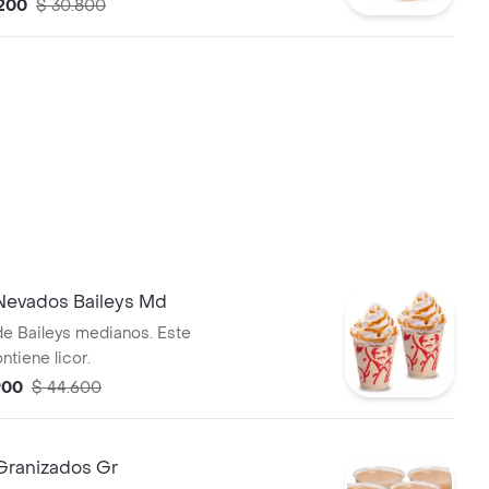
s.
.200
$ 30.800
evados Baileys Md
e Baileys medianos. Este
tiene licor.
900
$ 44.600
ranizados Gr