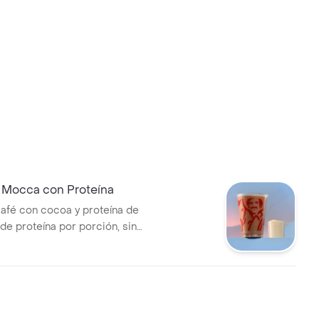
 Mocca con Proteína
afé con cocoa y proteína de
g de proteína por porción, sin
da, textura granizada y
. Tamaño 12 onzas.