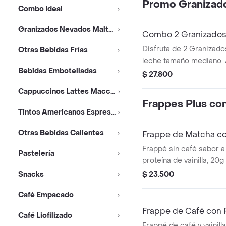
Promo Granizad
Combo Ideal
Granizados Nevados Malteadas
Combo 2 Granizado
Disfruta de 2 Granizado
Otras Bebidas Frías
leche tamaño mediano. 
Bebidas Embotelladas
Producto sujeto a dispo
$ 27.800
tienda. El producto cont
Cappuccinos Lattes Macchiatos
Frappes Plus con
Tintos Americanos Espressos
Otras Bebidas Calientes
Frappe de Matcha co
Frappé sin café sabor 
Pastelería
proteína de vainilla, 20
porción, sin azúcar añad
Snacks
$ 23.500
granizada y refrescante
Café Empacado
Frappe de Café con 
Café Liofilizado
Frappé de café y vainill