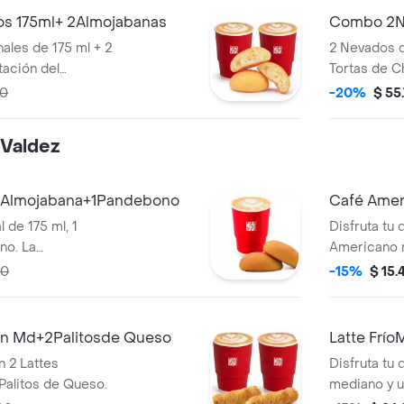
s 175ml+ 2Almojabanas
Combo 2Ne
ales de 175 ml + 2
2 Nevados 
tación del
Tortas de C
ar
00
-20%
$ 55
 5 minutos de
o durante el
 Valdez
 a domicilio.
1Almojabana+1Pandebono
Café Amer
 de 175 ml, 1
Disfruta tu
no. La
Americano 
uccino puede
queso.
00
-15%
$ 15.
e tras 5 minutos
 y/o durante el
 a domicilio.
en Md+2Palitosde Queso
Latte Frío
n 2 Lattes
Disfruta tu 
Palitos de Queso.
mediano y un