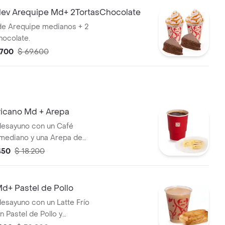
v Arequipe Md+ 2TortasChocolate
de Arequipe medianos + 2
hocolate.
.700
$ 69.600
icano Md + Arepa
 desayuno con un Café
mediano y una Arepa de
450
$ 18.200
Md+ Pastel de Pollo
desayuno con un Latte Frío
 Pastel de Pollo y