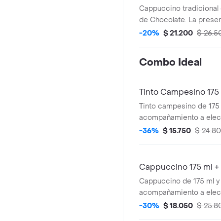
Cappuccino tradicional 
de Chocolate. La presen
Cappuccino puede vari
-20%
$ 21.200
$ 26.5
significativamente tras
haber sido preparado y/
Combo Ideal
transporte para pedidos
Tinto Campesino 17
Tinto campesino de 175 
acompañamiento a elecci
contiene panela, canela 
-36%
$ 15.750
$ 24.8
Cappuccino 175 ml 
Cappuccino de 175 ml y
acompañamiento a elecci
presentación del Capp
-30%
$ 18.050
$ 25.8
variar significativament