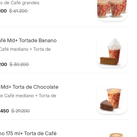
s de Café grandes.
100
$ 61.200
fé Md+ Tortade Banano
afé mediano + Torta de
.200
$ 30.200
 Md+ Torta de Chocolate
e Café mediano + Torta de
.450
$ 29.200
o 175 ml+ Torta de Café