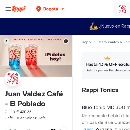
Bogotá
¿Nuevo en Rap
Rappi
Restaurantes a Dom
Hasta 43% OFF exclu
Disfruta por ser Pro de este be
restaurantes y tiendas más top
Rappi Tonics
Juan Valdez Café
- El Poblado
Blue Tonic MD 300 m
Cll. 10 # 43E 35
Refrescante bebida fría
Café - Juan Valdez Café
cítricas de Blue Curazao
limón, la frescura herbal