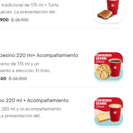
tradicional de 175 ml + Torta
ueces. La presentación del
 puede variar
.900
$ 26.100
vamente tras 5 minutos de
preparado y/o durante el
para pedidos a domicilio.
pesino 220 ml+ Acompañamiento
sino de 175 ml y un
nto a elección. El tinto
ela, canela y clavos.
550
$ 26.200
no 220 ml + Acompañamiento
 220 ml y un acompañamiento
 puede variar
vamente tras 5 minutos de