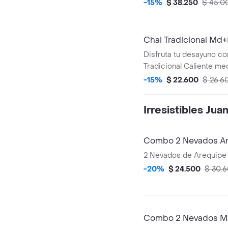
-15%
$ 38.250
$ 45.0
Chai Tradicional Md+
Disfruta tu desayuno co
Tradicional Caliente med
de Queso.
-15%
$ 22.600
$ 26.6
Irresistibles Jua
Combo 2 Nevados A
2 Nevados de Arequipe
-20%
$ 24.500
$ 30.
Combo 2 Nevados 