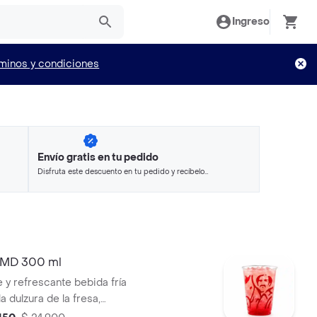
Ingreso
minos y condiciones
Envío gratis en tu pedido
Disfruta este descuento en tu pedido y recíbelo
en minutos.
 MD 300 ml
 y refrescante bebida fría
la dulzura de la fresa,
con el toque cítrico de limón y