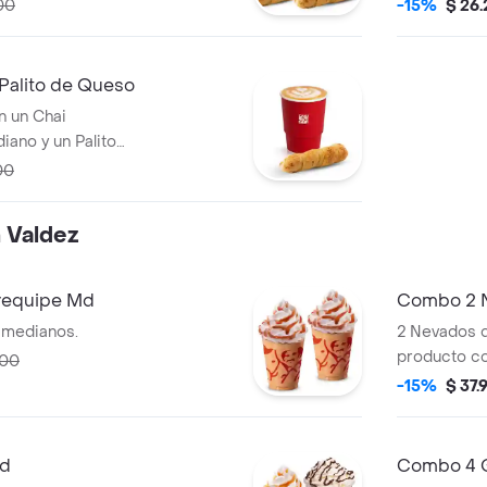
Champiñone
00
-15%
$ 26
Palito de Queso
n un Chai
iano y un Palito
00
n Valdez
requipe Md
Combo 2 N
 medianos.
2 Nevados d
producto con
600
-15%
$ 37.
Md
Combo 4 G