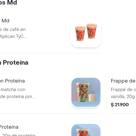
os Md
s Md
s de café en
Aplican TyC.
nibilidad en
iene lactosa.
 Proteína
n Proteína
Frappe de
a matcha con
Frappé de c
g de proteína por
vainilla, 20
ida, textura
azúcar añadi
$ 21.900
. Tamaño 12 onzas.
refrescante
Proteína
a, 20g de proteína