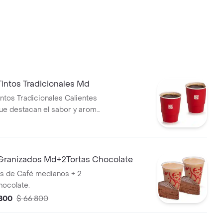
intos Tradicionales Md
intos Tradicionales Calientes
e destacan el sabor y aroma
n Valdez.
ranizados Md+2Tortas Chocolate
s de Café medianos + 2
hocolate.
.800
$ 66.800