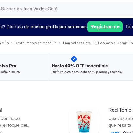
Registrarme
pi?
Disfruta de
envíos gratis por semanas
Tér
icilio
Restaurantes en Medellín
Juan Valdez Café - El Poblado a Domicilio
sivo Pro
Hasta 40% OFF imperdible
neficio en los
Disfruta este descuento en tu pedido y recíbelo
.
en minutos.
l
Red Tonic
 con notas
Una vibrante
, el toque del
que resalta 
 de mojito y la
equilibrada 