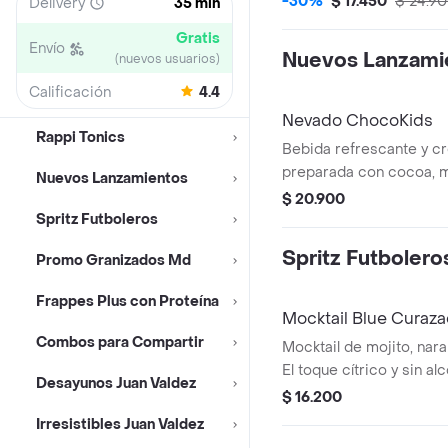
-30%
$ 17.450
$ 24.9
Delivery
35 min
efervescencia del agua 
Gratis
Envío
Nuevos Lanzami
(nuevos usuarios)
Calificación
4.4
Nevado ChocoKids
Rappi Tonics
Bebida refrescante y c
preparada con cocoa, m
Nuevos Lanzamientos
reducida en azúcar, de
$ 20.900
chantilly y chips de cho
Spritz Futboleros
contiene café.
Spritz Futbolero
Promo Granizados Md
Frappes Plus con Proteína
Mocktail Blue Curaza
Combos para Compartir
Mocktail de mojito, naran
El toque cítrico y sin alc
Desayunos Juan Valdez
fútbol con calma y cele
$ 16.200
Tamaño 12 Onzas.
Irresistibles Juan Valdez