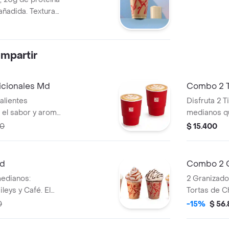
añadida. Textura
. Tamaño 12 onzas.
mpartir
icionales Md
Combo 2 T
alientes
Disfruta 2 T
el sabor y aroma
medianos qu
del café Jua
00
$ 15.400
Md
Combo 2 G
edianos:
2 Granizado
leys y Café. El
Tortas de C
 licor.
0
-15%
$ 56