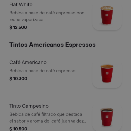
domicilio.
Flat White
Bebida a base de café espresso con
leche vaporizada.
$ 12.500
Tintos Americanos Espressos
Café Americano
Bebida a base de café espresso.
$ 10.300
Tinto Campesino
Bebida de café filtrado que destaca
el sabor y aroma del café juan valdez,
endulzada con panela, clavos y canela.
$ 10.500