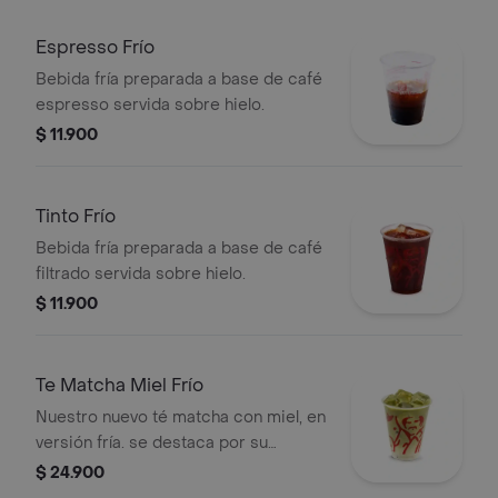
Espresso Frío
Bebida fría preparada a base de café
espresso servida sobre hielo.
$ 11.900
Tinto Frío
Bebida fría preparada a base de café
filtrado servida sobre hielo.
$ 11.900
Te Matcha Miel Frío
Nuestro nuevo té matcha con miel, en
versión fría. se destaca por su
refrescancia y el reconocido sabor
$ 24.900
del matcha, sin perder el sabor juan