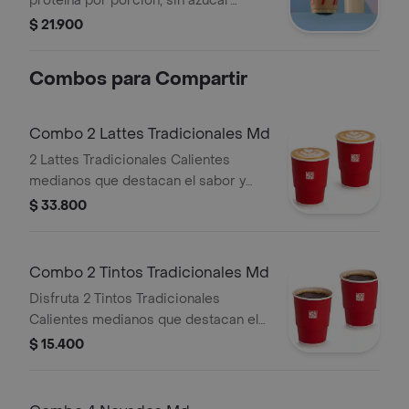
proteína por porción, sin azúcar
añadida. Textura granizada y
$ 21.900
refrescante. Tamaño 12 onzas.
Combos para Compartir
Combo 2 Lattes Tradicionales Md
2 Lattes Tradicionales Calientes
medianos que destacan el sabor y
aroma del café Juan Valdez.
$ 33.800
Combo 2 Tintos Tradicionales Md
Disfruta 2 Tintos Tradicionales
Calientes medianos que destacan el
sabor y aroma del café Juan Valdez.
$ 15.400