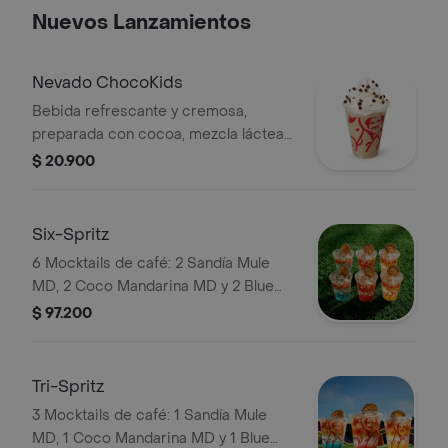
Nuevos Lanzamientos
Nevado ChocoKids
Bebida refrescante y cremosa,
preparada con cocoa, mezcla láctea
reducida en azúcar, decorada con
$ 20.900
chantilly y chips de chocolate. No
contiene café.
Six-Spritz
6 Mocktails de café: 2 Sandía Mule
MD, 2 Coco Mandarina MD y 2 Blue
Curazao Mojito MD. Elígelas con soda
$ 97.200
o agua tónica.
Tri-Spritz
3 Mocktails de café: 1 Sandía Mule
MD, 1 Coco Mandarina MD y 1 Blue