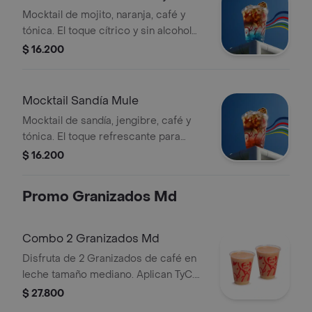
Mocktail de mojito, naranja, café y
tónica. El toque cítrico y sin alcohol
para vivir el fútbol con calma y
$ 16.200
celebrar con energía. Tamaño 12
Onzas.
Mocktail Sandía Mule
Mocktail de sandía, jengibre, café y
tónica. El toque refrescante para
calmar la tensión del partido y gritar
$ 16.200
¡GOL! Sin alcohol. Tamaño 12 Onzas.
Promo Granizados Md
Combo 2 Granizados Md
Disfruta de 2 Granizados de café en
leche tamaño mediano. Aplican TyC.
Producto sujeto a disponibilidad en
$ 27.800
tienda. El producto contiene lactosa.