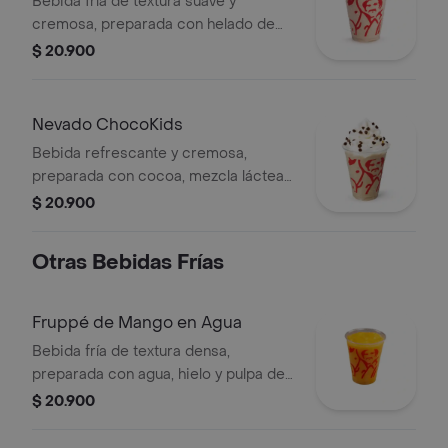
Bebida fría de textura suave y
cremosa, preparada con helado de
café y leche.
$ 20.900
Nevado ChocoKids
Bebida refrescante y cremosa,
preparada con cocoa, mezcla láctea
reducida en azúcar, decorada con
$ 20.900
chantilly y chips de chocolate. No
contiene café.
Otras Bebidas Frías
Fruppé de Mango en Agua
Bebida fría de textura densa,
preparada con agua, hielo y pulpa de
mango. Contiene azúcar añadida.
$ 20.900