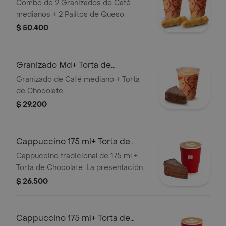
Palitosde Queso
Combo de 2 Granizados de Café
medianos + 2 Palitos de Queso.
$ 50.400
Granizado Md+ Torta de
Chocolate
Granizado de Café mediano + Torta
de Chocolate
$ 29.200
Cappuccino 175 ml+ Torta de
Chocolate
Cappuccino tradicional de 175 ml +
Torta de Chocolate. La presentación
del Cappuccino puede variar
$ 26.500
significativamente tras 5 minutos de
haber sido preparado y/o durante el
transporte para pedidos a domicilio.
Cappuccino 175 ml+ Torta de