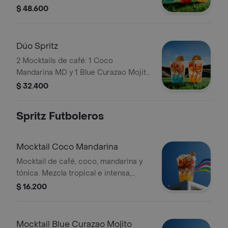
Curazao Mojito MD. Elígelas con soda
$ 48.600
o agua tónica.
Dúo Spritz
2 Mocktails de café: 1 Coco
Mandarina MD y 1 Blue Curazao Mojito
MD. Personalízalas pidiéndolas con
$ 32.400
soda o agua tónica.
Spritz Futboleros
Mocktail Coco Mandarina
Mocktail de café, coco, mandarina y
tónica. Mezcla tropical e intensa,
perfecta para disfrutar el fútbol con
$ 16.200
frescura y sin alcohol. Tamaño 12
Onzas.
Mocktail Blue Curazao Mojito