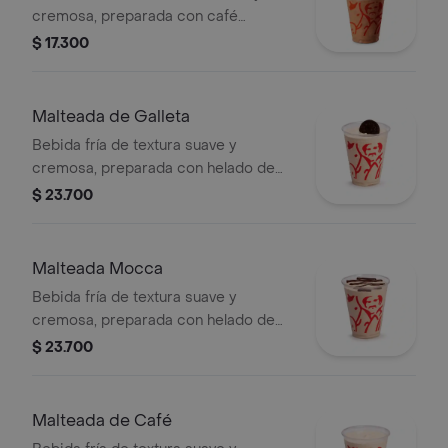
cremosa, preparada con café
espresso, mezcla láctea, hielo y
$ 17.300
decorada con crema chantilly
(opcional).
Malteada de Galleta
Bebida fría de textura suave y
cremosa, preparada con helado de
café, leche y galleta oreo.
$ 23.700
Malteada Mocca
Bebida fría de textura suave y
cremosa, preparada con helado de
café, leche y chocolate.
$ 23.700
Malteada de Café