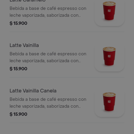
durante el transporte para pedidos a
Bebida a base de café espresso con
domicilio.
leche vaporizada, saborizada con
caramelo.
$ 15.900
Latte Vainilla
Bebida a base de café espresso con
leche vaporizada, saborizada con
vainilla.
$ 15.900
Latte Vainilla Canela
Bebida a base de café espresso con
leche vaporizada, saborizada con
vainilla y canela.
$ 15.900