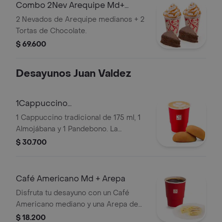
transporte para pedidos a domicilio.
Combo 2Nev Arequipe Md+
2TortasChocolate
2 Nevados de Arequipe medianos + 2
Tortas de Chocolate.
$ 69.600
Desayunos Juan Valdez
1Cappuccino
175ml+1Almojabana+1Pandebono
1 Cappuccino tradicional de 175 ml, 1
Almojábana y 1 Pandebono. La
presentación del Cappuccino puede
$ 30.700
variar significativamente tras 5
minutos de haber sido preparado y/o
durante el transporte para pedidos a
Café Americano Md + Arepa
domicilio.
Disfruta tu desayuno con un Café
Americano mediano y una Arepa de
queso.
$ 18.200