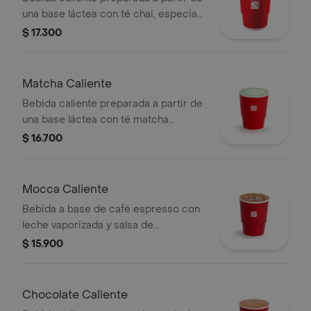
una base láctea con té chai, especias,
sabor de vainilla, endulzado con miel y
$ 17.300
topping de almendra troceada.
Matcha Caliente
Bebida caliente preparada a partir de
una base láctea con té matcha
previamente endulzada.
$ 16.700
Mocca Caliente
Bebida a base de café espresso con
leche vaporizada y salsa de
chocolate.
$ 15.900
Chocolate Caliente