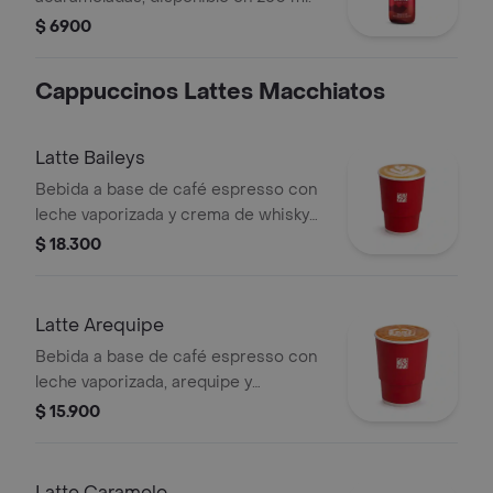
$ 6900
Cappuccinos Lattes Macchiatos
Latte Baileys
Bebida a base de café espresso con
leche vaporizada y crema de whisky
(Baileys). Este producto contiene
$ 18.300
licor.
Latte Arequipe
Bebida a base de café espresso con
leche vaporizada, arequipe y
saborizada con caramelo. La
$ 15.900
presentación del producto puede
variar significativamente tras 5
minutos de haber sido preparado y/o
Latte Caramelo