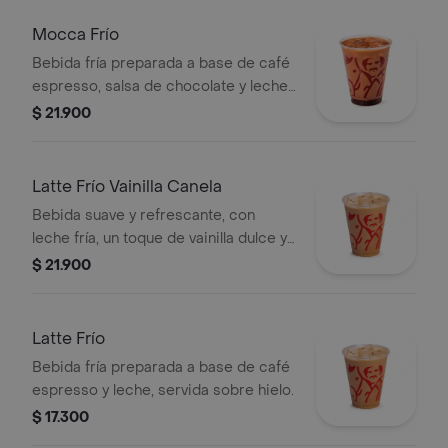
Mocca Frío
Bebida fría preparada a base de café
espresso, salsa de chocolate y leche,
servida sobre hielo.
$ 21.900
Latte Frío Vainilla Canela
Bebida suave y refrescante, con
leche fría, un toque de vainilla dulce y
un leve sabor especiado de canela,
$ 21.900
combinado con espresso y hielo.
Latte Frío
Bebida fría preparada a base de café
espresso y leche, servida sobre hielo.
$ 17.300