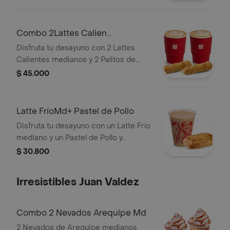
Combo 2Lattes Calien
Md+2Palitosde Queso
Disfruta tu desayuno con 2 Lattes
Calientes medianos y 2 Palitos de
Queso.
$ 45.000
Latte FríoMd+ Pastel de Pollo
Disfruta tu desayuno con un Latte Frío
mediano y un Pastel de Pollo y
Champiñones.
$ 30.800
Irresistibles Juan Valdez
Combo 2 Nevados Arequipe Md
2 Nevados de Arequipe medianos.