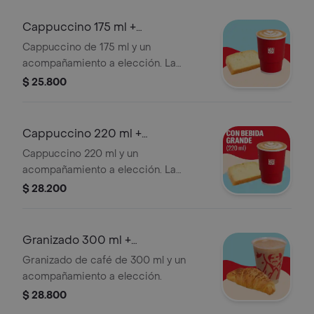
Cappuccino 175 ml +
Acompañamiento
Cappuccino de 175 ml y un
acompañamiento a elección. La
presentación del Cappuccino puede
$ 25.800
variar significativamente tras 5
minutos de haber sido preparado y/o
durante el transporte para pedidos a
Cappuccino 220 ml +
domicilio.
Acompañamiento
Cappuccino 220 ml y un
acompañamiento a elección. La
presentación del Cappuccino puede
$ 28.200
variar significativamente tras 5
minutos de haber sido preparado y/o
durante el transporte para pedidos a
Granizado 300 ml +
domicilio.
Acompañamiento
Granizado de café de 300 ml y un
acompañamiento a elección.
$ 28.800