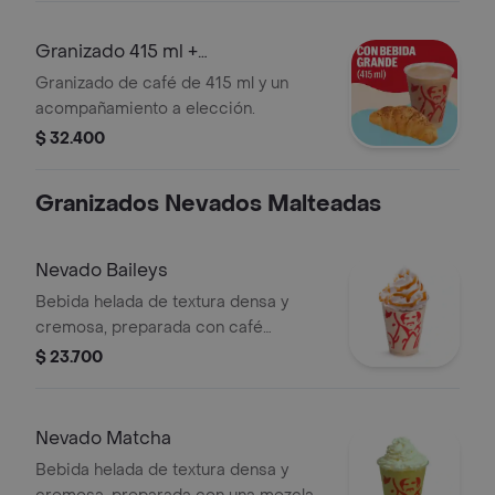
Granizado 415 ml +
Acompañamiento
Granizado de café de 415 ml y un
acompañamiento a elección.
$ 32.400
Granizados Nevados Malteadas
Nevado Baileys
Bebida helada de textura densa y
cremosa, preparada con café
espresso, crema de whisky, arequipe,
$ 23.700
mezcla láctea, hielo y decorada con
crema chantilly. Este producto
contiene licor.
Nevado Matcha
Bebida helada de textura densa y