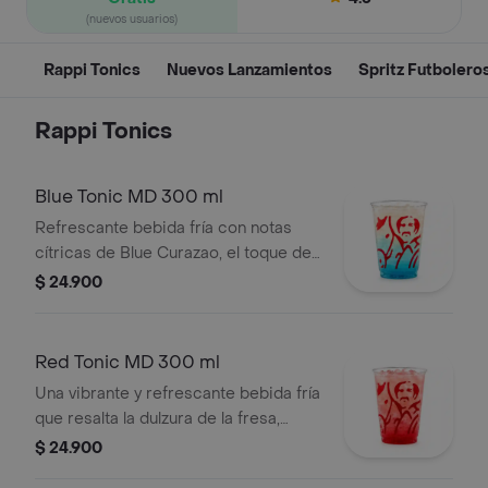
(nuevos usuarios)
Rappi Tonics
Nuevos Lanzamientos
Spritz Futbolero
Rappi Tonics
Blue Tonic MD 300 ml
Refrescante bebida fría con notas
cítricas de Blue Curazao, el toque del
limón, la frescura herbal de mojito y la
$ 24.900
efervescencia del agua tónica.
Red Tonic MD 300 ml
Una vibrante y refrescante bebida fría
que resalta la dulzura de la fresa,
equilibrada con el toque cítrico de
$ 24.900
limón y la efervescencia de la tónica.