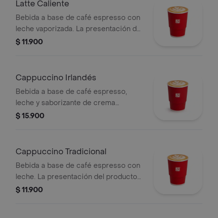
Latte Caliente
Bebida a base de café espresso con
leche vaporizada. La presentación del
producto puede variar
$ 11.900
significativamente tras 5 minutos de
haber sido preparado y/o durante el
transporte para pedidos a domicilio.
Cappuccino Irlandés
Bebida a base de café espresso,
leche y saborizante de crema
irlandesa. Este producto no tiene
$ 15.900
licor. La presentación del producto
puede variar significativamente tras 5
minutos de haber sido preparado.
Cappuccino Tradicional
Bebida a base de café espresso con
leche. La presentación del producto
puede variar significativamente tras 5
$ 11.900
minutos de haber sido preparado y/o
durante el transporte para pedidos a