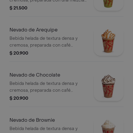
cremosa, preparada con una mezcla
láctea de té matcha y hielo, decorada
$ 21.500
con crema chantilly (opcional).
Nevado de Arequipe
Bebida helada de textura densa y
cremosa, preparada con café
espresso, arequipe, mezcla láctea,
$ 20.900
hielo y decorada con crema chantilly
(opcional).
Nevado de Chocolate
Bebida helada de textura densa y
cremosa, preparada con café
espresso, chocolate, mezcla láctea,
$ 20.900
hielo y decorada con crema chantilly
(opcional).
Nevado de Brownie
Bebida helada de textura densa y