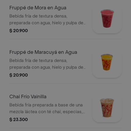
Fruppé de Mora en Agua
Bebida fría de textura densa,
preparada con agua, hielo y pulpa de
mora. Contiene azúcar añadida.
$ 20.900
Fruppé de Maracuyá en Agua
Bebida fría de textura densa,
preparada con agua, hielo y pulpa de
maracuýa. Contiene azúcar añadida.
$ 20.900
Chai Frío Vainilla
Bebida fría preparada a base de una
mezcla láctea con té chai, especias,
leche, miel, vainilla y almendras,
$ 23.300
servida sobre hielo.