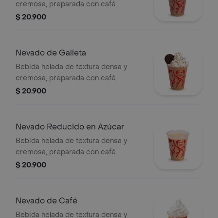
cremosa, preparada con café
espresso, brownie triturado, mezcla
$ 20.900
láctea, hielo y decorada con crema
chantilly.
Nevado de Galleta
Bebida helada de textura densa y
cremosa, preparada con café
espresso, galleta oreo, mezcla láctea,
$ 20.900
hielo y decorada con crema chantilly
(opcional).
Nevado Reducido en Azúcar
Bebida helada de textura densa y
cremosa, preparada con café
espresso, mezcla láctea reducida en
$ 20.900
azúcar.
Nevado de Café
Bebida helada de textura densa y