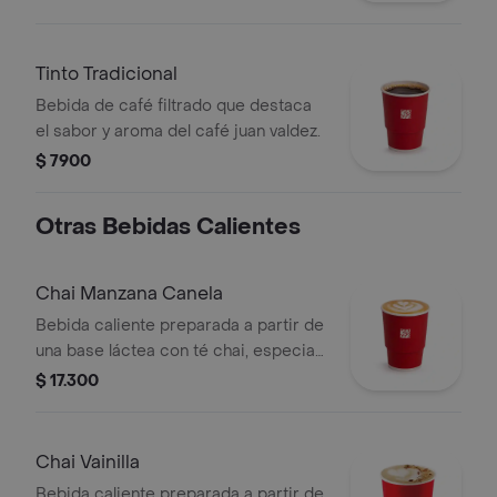
Tinto Tradicional
Bebida de café filtrado que destaca
el sabor y aroma del café juan valdez.
$ 7900
Otras Bebidas Calientes
Chai Manzana Canela
Bebida caliente preparada a partir de
una base láctea con té chai, especias,
sabor de manzana-canela y endulzado
$ 17.300
con miel.
Chai Vainilla
Bebida caliente preparada a partir de