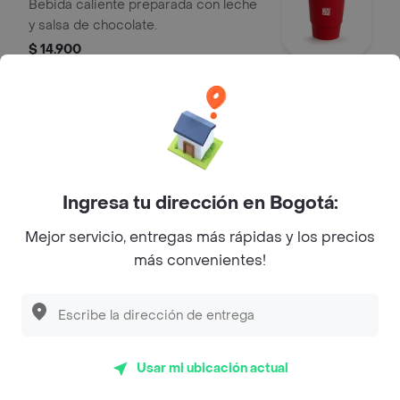
Bebida caliente preparada con leche
y salsa de chocolate.
$ 14.900
Café Con Leche
Bebida caliente preparada con café
filtrado y leche.
$ 11.900
Ingresa tu dirección en Bogotá:
Mejor servicio, entregas más rápidas y los precios
Aromática del Bosque
más convenientes!
Infusión aromática en agua caliente
de flor de jamaica, toronjil y mora.
$ 10.700
Usar mi ubicación actual
Aromática Primavera