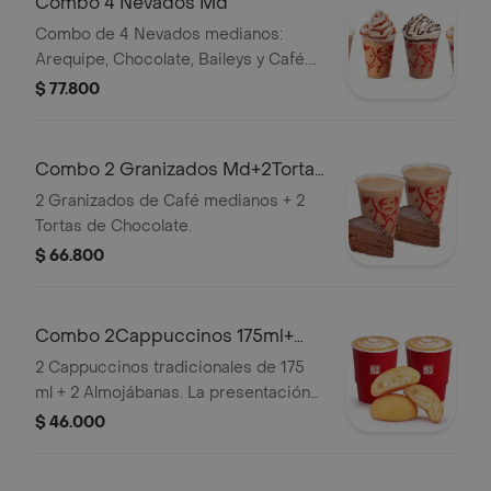
Combo 4 Nevados Md
Combo de 4 Nevados medianos:
Arequipe, Chocolate, Baileys y Café.
El Nevado Baileys contiene licor.
$ 77.800
Combo 2 Granizados Md+2Tortas
Chocolate
2 Granizados de Café medianos + 2
Tortas de Chocolate.
$ 66.800
Combo 2Cappuccinos 175ml+
2Almojabanas
2 Cappuccinos tradicionales de 175
ml + 2 Almojábanas. La presentación
del Cappuccino puede variar
$ 46.000
significativamente tras 5 minutos de
haber sido preparado y/o durante el