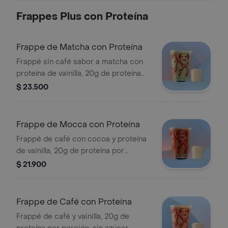
Frappes Plus con Proteína
Frappe de Matcha con Proteína
Frappé sin café sabor a matcha con
proteína de vainilla, 20g de proteína
por porción, sin azúcar añadida,
$ 23.500
textura granizada y refrescante.
Tamaño 12 onzas.
Frappe de Mocca con Proteína
Frappé de café con cocoa y proteína
de vainilla, 20g de proteína por
porción, sin azúcar añadida, textura
$ 21.900
granizada y refrescante. Tamaño 12
onzas.
Frappe de Café con Proteína
Frappé de café y vainilla, 20g de