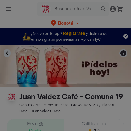
Bogotá
Regístrate
¿Nuevo en Rappi?
y disfruta de
envíos gratis por semanas
Aplican TyC
Juan Valdez Café - Comuna 19
Centro Ccial.Palmetto Plaza- Cra.49 No.9-50 / Isla 201
Café - Juan Valdez Café
Envío
Calificación
Gratis
4.3