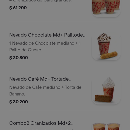
4 Granizados de Café grandes.
$ 61.200
Nevado Chocolate Md+ Palitode
Queso
1 Nevado de Chocolate mediano + 1
Palito de Queso.
$ 30.800
Nevado Café Md+ Tortade
Banano
Nevado de Café mediano + Torta de
Banano.
$ 30.200
Combo2 Granizados Md+2