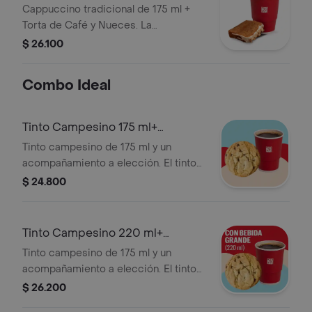
Café
Cappuccino tradicional de 175 ml +
Torta de Café y Nueces. La
presentación del Cappuccino puede
$ 26.100
variar significativamente tras 5
minutos de haber sido preparado y/o
Combo Ideal
durante el transporte para pedidos a
domicilio.
Tinto Campesino 175 ml+
Acompañamiento
Tinto campesino de 175 ml y un
acompañamiento a elección. El tinto
contiene panela, canela y clavos.
$ 24.800
Tinto Campesino 220 ml+
Acompañamiento
Tinto campesino de 175 ml y un
acompañamiento a elección. El tinto
contiene panela, canela y clavos.
$ 26.200