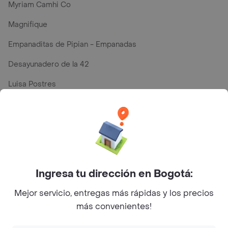
Myriam Camhi Co
Magnifique
Empanaditas de Pipian - Empanadas
Desayunadero de la 42
Luisa Postres
Sopitas y Frijoladas
Subway
Top Marcas y Cadenas de Restaurantes
Ingresa tu dirección en Bogotá:
Mejor servicio, entregas más rápidas y los precios
Encuéntranos en estos países
más convenientes!