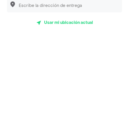
App Store
Google play
AppGallery
Usar mi ubicación actual
Pide tu comida favorita cerca de ti
Categorías
Únete a Rappi
Sobre Rappi
Facebook
Twitter
Instagram