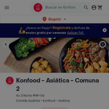
Bogotá
Regístrate
¿Nuevo en Rappi?
y disfruta de
envíos gratis por semanas
Aplican TyC
Konfood - Asiática - Comuna
2
Av. 3 Norte #49-06
Comida Asiática - Konfood - Asiática