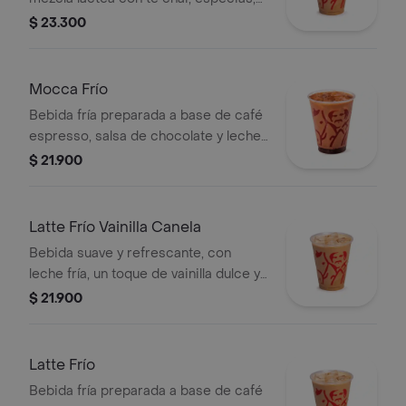
leche, miel, vainilla y almendras,
$ 23.300
servida sobre hielo.
Mocca Frío
Bebida fría preparada a base de café
espresso, salsa de chocolate y leche,
servida sobre hielo.
$ 21.900
Latte Frío Vainilla Canela
Bebida suave y refrescante, con
leche fría, un toque de vainilla dulce y
un leve sabor especiado de canela,
$ 21.900
combinado con espresso y hielo.
Latte Frío
Bebida fría preparada a base de café