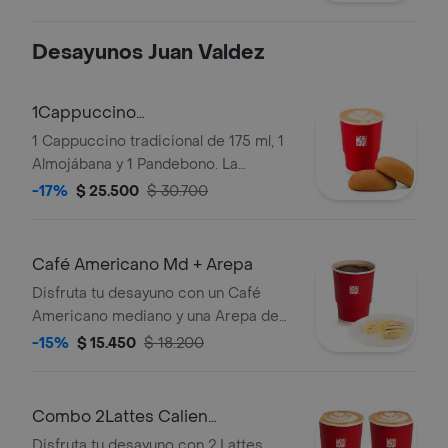
Desayunos Juan Valdez
1Cappuccino
175ml+1Almojabana+1Pandebono
1 Cappuccino tradicional de 175 ml, 1
Almojábana y 1 Pandebono. La
presentación del Cappuccino puede
-17%
$ 25.500
$ 30.700
variar significativamente tras 5
minutos de haber sido preparado y/o
durante el transporte para pedidos a
Café Americano Md + Arepa
domicilio.
Disfruta tu desayuno con un Café
Americano mediano y una Arepa de
queso.
-15%
$ 15.450
$ 18.200
Combo 2Lattes Calien
Md+2Palitosde Queso
Disfruta tu desayuno con 2 Lattes