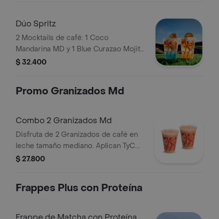
Dúo Spritz
2 Mocktails de café: 1 Coco
Mandarina MD y 1 Blue Curazao Mojito
MD. Personalízalas pidiéndolas con
$ 32.400
soda o agua tónica.
Promo Granizados Md
Combo 2 Granizados Md
Disfruta de 2 Granizados de café en
leche tamaño mediano. Aplican TyC.
Producto sujeto a disponibilidad en
$ 27.800
tienda. El producto contiene lactosa.
Frappes Plus con Proteína
Frappe de Matcha con Proteína