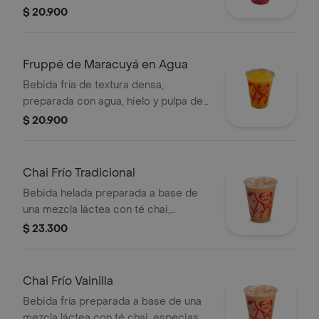
mora. Contiene azúcar añadida.
$ 20.900
Fruppé de Maracuyá en Agua
Bebida fría de textura densa,
preparada con agua, hielo y pulpa de
maracuýa. Contiene azúcar añadida.
$ 20.900
Chai Frío Tradicional
Bebida helada preparada a base de
una mezcla láctea con té chai,
especias, leche y miel, servida sobre
$ 23.300
hielo.
Chai Frío Vainilla
Bebida fría preparada a base de una
mezcla láctea con té chai, especias,