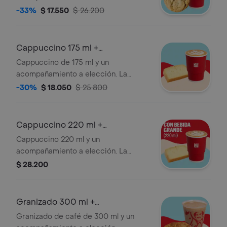
contiene panela, canela y clavos.
-33%
$ 17.550
$ 26.200
Cappuccino 175 ml +
Acompañamiento
Cappuccino de 175 ml y un
acompañamiento a elección. La
presentación del Cappuccino puede
-30%
$ 18.050
$ 25.800
variar significativamente tras 5
minutos de haber sido preparado y/o
durante el transporte para pedidos a
Cappuccino 220 ml +
domicilio.
Acompañamiento
Cappuccino 220 ml y un
acompañamiento a elección. La
presentación del Cappuccino puede
$ 28.200
variar significativamente tras 5
minutos de haber sido preparado y/o
durante el transporte para pedidos a
Granizado 300 ml +
domicilio.
Acompañamiento
Granizado de café de 300 ml y un