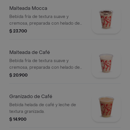
Malteada Mocca
Bebida fría de textura suave y
cremosa, preparada con helado de
café, leche y chocolate.
$ 23.700
Malteada de Café
Bebida fría de textura suave y
cremosa, preparada con helado de
café y leche.
$ 20.900
Granizado de Café
Bebida helada de café y leche de
textura granizada.
$ 14.900