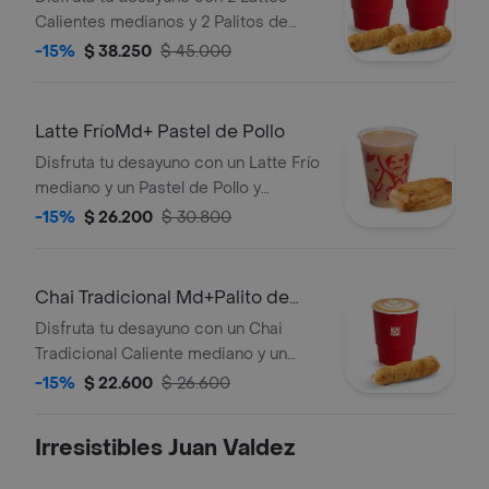
Calientes medianos y 2 Palitos de
Queso.
-15%
$ 38.250
$ 45.000
Latte FríoMd+ Pastel de Pollo
Disfruta tu desayuno con un Latte Frío
mediano y un Pastel de Pollo y
Champiñones.
-15%
$ 26.200
$ 30.800
Chai Tradicional Md+Palito de
Queso
Disfruta tu desayuno con un Chai
Tradicional Caliente mediano y un
Palito de Queso.
-15%
$ 22.600
$ 26.600
Irresistibles Juan Valdez