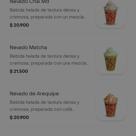
Nevado Chai Md
Bebida helada de textura densa y
cremosa, preparada con un mezcla
láctea con té chai, especias, leche y
$ 20.900
miel, decorada con crema chantilly
(opcional).
Nevado Matcha
Bebida helada de textura densa y
cremosa, preparada con una mezcla
láctea de té matcha y hielo, decorada
$ 21.500
con crema chantilly (opcional).
Nevado de Arequipe
Bebida helada de textura densa y
cremosa, preparada con café
espresso, arequipe, mezcla láctea,
$ 20.900
hielo y decorada con crema chantilly
(opcional).