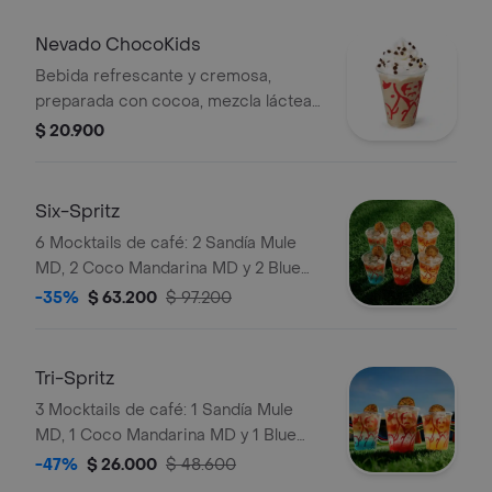
Nevado ChocoKids
Bebida refrescante y cremosa,
preparada con cocoa, mezcla láctea
reducida en azúcar, decorada con
$ 20.900
chantilly y chips de chocolate. No
contiene café.
Six-Spritz
6 Mocktails de café: 2 Sandía Mule
MD, 2 Coco Mandarina MD y 2 Blue
Curazao Mojito MD. Elígelas con soda
-35%
$ 63.200
$ 97.200
o agua tónica.
Tri-Spritz
3 Mocktails de café: 1 Sandía Mule
MD, 1 Coco Mandarina MD y 1 Blue
Curazao Mojito MD. Elígelas con soda
-47%
$ 26.000
$ 48.600
o agua tónica.