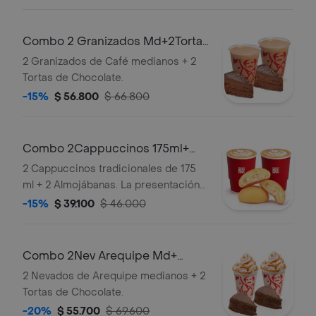
Combo 2 Granizados Md+2Tortas
Chocolate
2 Granizados de Café medianos + 2
Tortas de Chocolate.
-15%
$ 56.800
$ 66.800
Combo 2Cappuccinos 175ml+
2Almojabanas
2 Cappuccinos tradicionales de 175
ml + 2 Almojábanas. La presentación
del Cappuccino puede variar
-15%
$ 39.100
$ 46.000
significativamente tras 5 minutos de
haber sido preparado y/o durante el
transporte para pedidos a domicilio.
Combo 2Nev Arequipe Md+
2TortasChocolate
2 Nevados de Arequipe medianos + 2
Tortas de Chocolate.
-20%
$ 55.700
$ 69.600