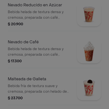
Nevado Reducido en Azúcar
Bebida helada de textura densa y
cremosa, preparada con café
espresso, mezcla láctea reducida en
$ 20.900
azúcar.
Nevado de Café
Bebida helada de textura densa y
cremosa, preparada con café
espresso, mezcla láctea, hielo y
$ 17.300
decorada con crema chantilly
(opcional).
Malteada de Galleta
Bebida fría de textura suave y
cremosa, preparada con helado de
café, leche y galleta oreo.
$ 23.700