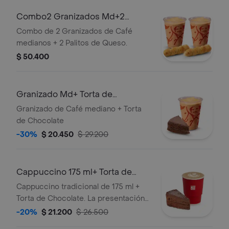
Combo2 Granizados Md+2
Palitosde Queso
Combo de 2 Granizados de Café
medianos + 2 Palitos de Queso.
$ 50.400
Granizado Md+ Torta de
Chocolate
Granizado de Café mediano + Torta
de Chocolate
-30%
$ 20.450
$ 29.200
Cappuccino 175 ml+ Torta de
Chocolate
Cappuccino tradicional de 175 ml +
Torta de Chocolate. La presentación
del Cappuccino puede variar
-20%
$ 21.200
$ 26.500
significativamente tras 5 minutos de