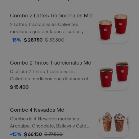
Combo 2 Lattes Tradicionales Md
2 Lattes Tradicionales Calientes
medianos que destacan el sabor y
aroma del café Juan Valdez.
-15%
$ 28.750
$ 33.800
Combo 2 Tintos Tradicionales Md
Disfruta 2 Tintos Tradicionales
Calientes medianos que destacan el
sabor y aroma del café Juan Valdez.
$ 15.400
Combo 4 Nevados Md
Combo de 4 Nevados medianos:
Arequipe, Chocolate, Baileys y Café.
El Nevado Baileys contiene licor.
-15%
$ 66.150
$ 77.800