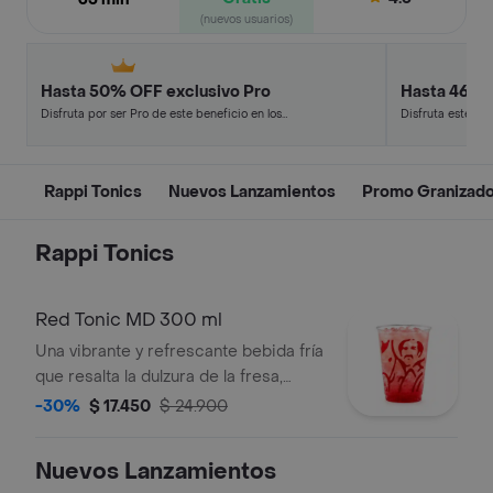
(nuevos usuarios)
Hasta 50% OFF exclusivo Pro
Hasta 46% 
Disfruta por ser Pro de este beneficio en los
Disfruta este de
restaurantes y tiendas más top.
en minutos.
Rappi Tonics
Nuevos Lanzamientos
Promo Granizad
Rappi Tonics
Red Tonic MD 300 ml
Una vibrante y refrescante bebida fría
que resalta la dulzura de la fresa,
equilibrada con el toque cítrico de
-30%
$ 17.450
$ 24.900
limón y la efervescencia de la tónica.
Nuevos Lanzamientos