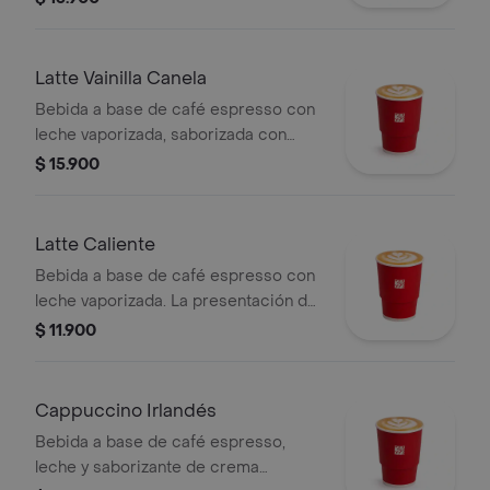
Latte Vainilla Canela
Bebida a base de café espresso con
leche vaporizada, saborizada con
vainilla y canela.
$ 15.900
Latte Caliente
Bebida a base de café espresso con
leche vaporizada. La presentación del
producto puede variar
$ 11.900
significativamente tras 5 minutos de
haber sido preparado y/o durante el
transporte para pedidos a domicilio.
Cappuccino Irlandés
Bebida a base de café espresso,
leche y saborizante de crema