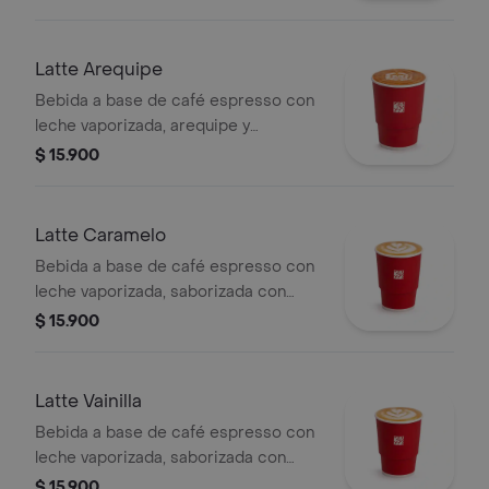
licor.
Latte Arequipe
Bebida a base de café espresso con
leche vaporizada, arequipe y
saborizada con caramelo. La
$ 15.900
presentación del producto puede
variar significativamente tras 5
minutos de haber sido preparado y/o
Latte Caramelo
durante el transporte para pedidos a
Bebida a base de café espresso con
domicilio.
leche vaporizada, saborizada con
caramelo.
$ 15.900
Latte Vainilla
Bebida a base de café espresso con
leche vaporizada, saborizada con
vainilla.
$ 15.900