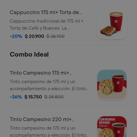
haber sido preparado y/o durante el
transporte para pedidos a domicilio.
Cappuccino 175 ml+ Torta de
Café
Cappuccino tradicional de 175 ml +
Torta de Café y Nueces. La
presentación del Cappuccino puede
-20%
$ 20.900
$ 26.100
variar significativamente tras 5
minutos de haber sido preparado y/o
Combo Ideal
durante el transporte para pedidos a
domicilio.
Tinto Campesino 175 ml+
Acompañamiento
Tinto campesino de 175 ml y un
acompañamiento a elección. El tinto
contiene panela, canela y clavos.
-36%
$ 15.750
$ 24.800
Tinto Campesino 220 ml+
Acompañamiento
Tinto campesino de 175 ml y un
acompañamiento a elección. El tinto