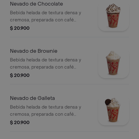
Nevado de Chocolate
Bebida helada de textura densa y
cremosa, preparada con café
espresso, chocolate, mezcla láctea,
$ 20.900
hielo y decorada con crema chantilly
(opcional).
Nevado de Brownie
Bebida helada de textura densa y
cremosa, preparada con café
espresso, brownie triturado, mezcla
$ 20.900
láctea, hielo y decorada con crema
chantilly.
Nevado de Galleta
Bebida helada de textura densa y
cremosa, preparada con café
espresso, galleta oreo, mezcla láctea,
$ 20.900
hielo y decorada con crema chantilly
(opcional).