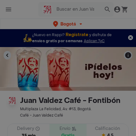
Bogotá
Regístrate
¿Nuevo en Rappi?
y disfruta de
envíos gratis por semanas
Aplican TyC
Juan Valdez Café - Fontibón
Multiplaza La Felicidad, Av. #13, Bogotá.
Café - Juan Valdez Café
Delivery
Envío
Calificación
Gratis
4.5
35 min