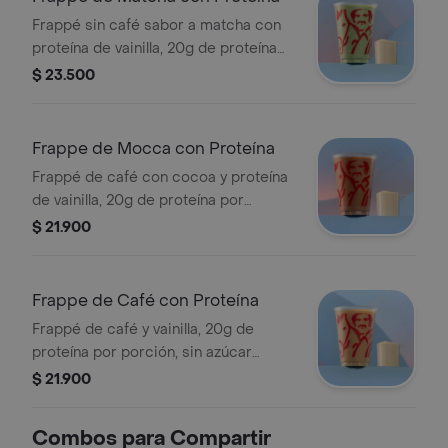
Frappé sin café sabor a matcha con
proteína de vainilla, 20g de proteína
por porción, sin azúcar añadida,
$ 23.500
textura granizada y refrescante.
Tamaño 12 onzas.
Frappe de Mocca con Proteína
Frappé de café con cocoa y proteína
de vainilla, 20g de proteína por
porción, sin azúcar añadida, textura
$ 21.900
granizada y refrescante. Tamaño 12
onzas.
Frappe de Café con Proteína
Frappé de café y vainilla, 20g de
proteína por porción, sin azúcar
añadida. Textura granizada y
$ 21.900
refrescante. Tamaño 12 onzas.
Combos para Compartir