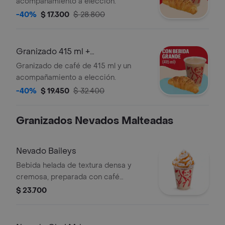
acompañamiento a elección.
-40%
$ 17.300
$ 28.800
Granizado 415 ml +
Acompañamiento
Granizado de café de 415 ml y un
acompañamiento a elección.
-40%
$ 19.450
$ 32.400
Granizados Nevados Malteadas
Nevado Baileys
Bebida helada de textura densa y
cremosa, preparada con café
espresso, crema de whisky, arequipe,
$ 23.700
mezcla láctea, hielo y decorada con
crema chantilly. Este producto
contiene licor.