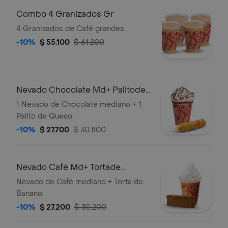
Combo 4 Granizados Gr
4 Granizados de Café grandes.
-10%
$ 55.100
$ 61.200
Nevado Chocolate Md+ Palitode
Queso
1 Nevado de Chocolate mediano + 1
Palito de Queso.
-10%
$ 27.700
$ 30.800
Nevado Café Md+ Tortade
Banano
Nevado de Café mediano + Torta de
Banano.
-10%
$ 27.200
$ 30.200