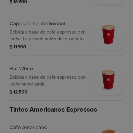
irlandesa. Este producto no tiene
$ 15.900
licor. La presentación del producto
puede variar significativamente tras 5
minutos de haber sido preparado.
Cappuccino Tradicional
Bebida a base de café espresso con
leche. La presentación del producto
puede variar significativamente tras 5
$ 11.900
minutos de haber sido preparado y/o
durante el transporte para pedidos a
domicilio.
Flat White
Bebida a base de café espresso con
leche vaporizada.
$ 12.500
Tintos Americanos Espressos
Café Americano