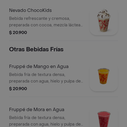
Nevado ChocoKids
Bebida refrescante y cremosa,
preparada con cocoa, mezcla láctea
reducida en azúcar, decorada con
$ 20.900
chantilly y chips de chocolate. No
contiene café.
Otras Bebidas Frías
Fruppé de Mango en Agua
Bebida fría de textura densa,
preparada con agua, hielo y pulpa de
mango. Contiene azúcar añadida.
$ 20.900
Fruppé de Mora en Agua
Bebida fría de textura densa,
preparada con agua, hielo y pulpa de