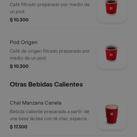
Café filtrado preparado por medio de
un pod.
$ 10.300
Pod Origen
Café de origen filtrado preparado por
medio de un pod.
$ 10.300
Otras Bebidas Calientes
Chai Manzana Canela
Bebida caliente preparada a partir de
una base láctea con té chai, especias,
sabor de manzana-canela y endulzado
$ 17.300
con miel.