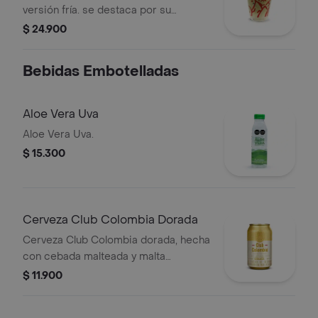
versión fría. se destaca por su
refrescancia y el reconocido sabor
$ 24.900
del matcha, sin perder el sabor juan
valdez.
Bebidas Embotelladas
Aloe Vera Uva
Aloe Vera Uva.
$ 15.300
Cerveza Club Colombia Dorada
Cerveza Club Colombia dorada, hecha
con cebada malteada y malta
caramelo, en presentación de lata por
$ 11.900
330 cc