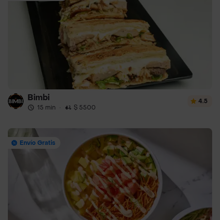
Bimbi
4.5
15 min
·
$ 5500
Envío Gratis