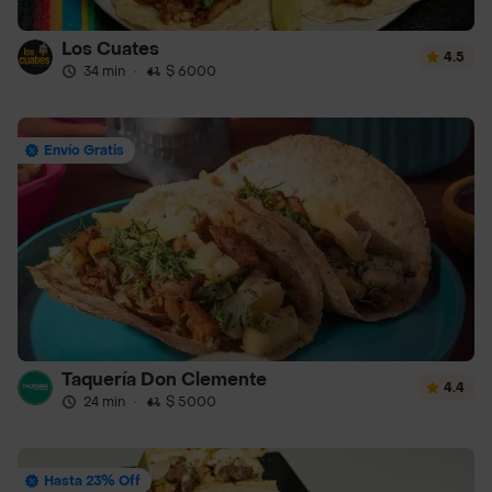
Los Cuates
4.5
34 min
·
$ 6000
Envío Gratis
Taquería Don Clemente
4.4
24 min
·
$ 5000
Hasta 23% Off