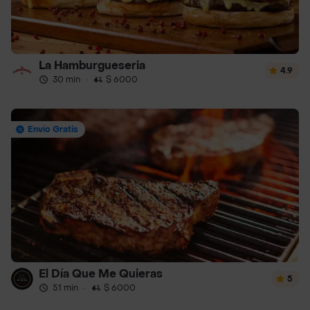
La Hamburgueseria
4.9
30 min
·
$ 6000
Envío Gratis
El Día Que Me Quieras
5
51 min
·
$ 6000