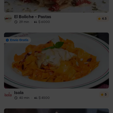
El Boliche - Pastas
4.5
29 min
·
$ 6000
Envío Gratis
Isola
5
40 min
·
$ 4500