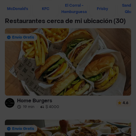
El Corral -
Sandwi
McDonald's
KFC
Frisby
Hamburguesa
Qban
Restaurantes cerca de mi ubicación
(30)
Envío Gratis
Home Burgers
4.6
19 min
·
$ 4000
Envío Gratis