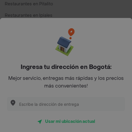
Restaurantes en Pitalito
Restaurantes en Ipiales
Restaurantes en San Andres
Restaurantes cerca de mi para pedir Comida a Domicilio -
Top Marcas y Cadenas de Restaurantes
Ingresa tu dirección en Bogotá:
Encuéntranos en estos países
Mejor servicio, entregas más rápidas y los precios
más convenientes!
App Store
Google play
AppGallery
Usar mi ubicación actual