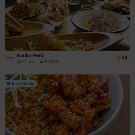
Kanka Perú
4.8
12 min
·
$ 4500
Envío Gratis