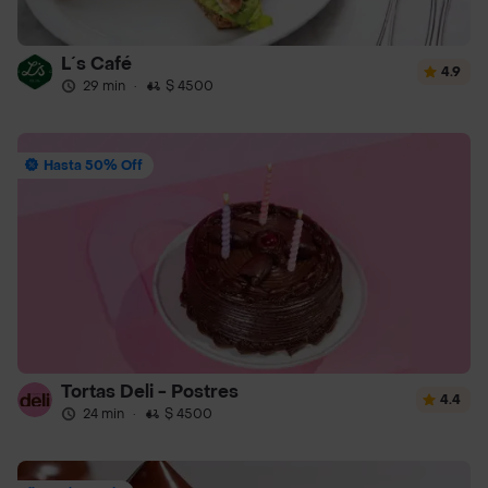
L´s Café
4.9
29 min
·
$ 4500
Hasta 50% Off
Tortas Deli - Postres
4.4
24 min
·
$ 4500