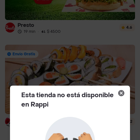
Presto
4.6
19 min
·
$ 4500
Envío Gratis
Esta tienda no está disponible
en Rappi
Hanashi Sushi
4.2
39 min
·
$ 6500