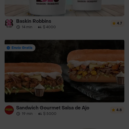
Baskin Robbins
4.7
14 min
·
$ 4000
Envío Gratis
Sandwich Gourmet Salsa de Ajo
4.8
19 min
·
$ 5000