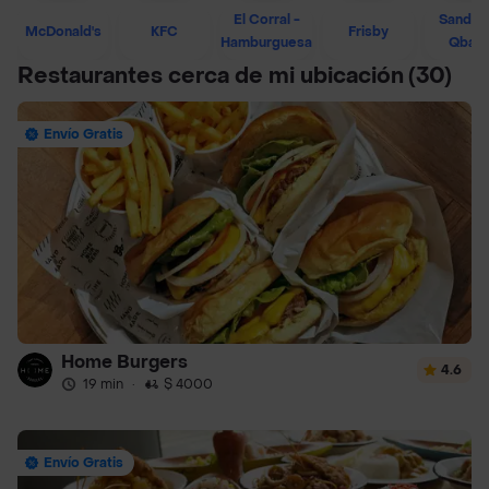
El Corral -
Sandwi
McDonald's
KFC
Frisby
Hamburguesa
Qban
Restaurantes cerca de mi ubicación
(30)
Envío Gratis
Home Burgers
4.6
19 min
·
$ 4000
Envío Gratis