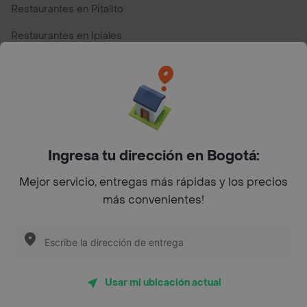
Restaurantes en Pitalito
Restaurantes en Ipiales
Restaurantes en San Andres
Restaurantes cerca de mi para pedir Comida a Domicilio -
Top Marcas y Cadenas de Restaurantes
Ingresa tu dirección en Bogotá:
Encuéntranos en estos países
Mejor servicio, entregas más rápidas y los precios
más convenientes!
App Store
Google play
AppGallery
Usar mi ubicación actual