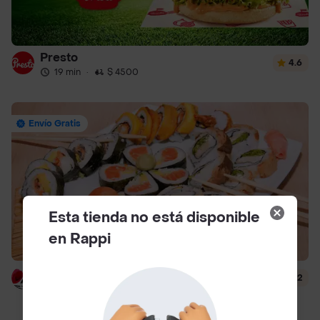
Presto
4.6
19 min
·
$ 4500
Envío Gratis
Esta tienda no está disponible
en Rappi
Hanashi Sushi
4.2
39 min
·
$ 6500