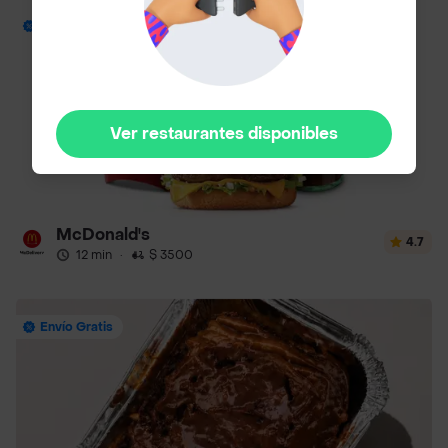
Envío Gratis
Ver restaurantes disponibles
McDonald's
4.7
12 min
·
$ 3500
Envío Gratis