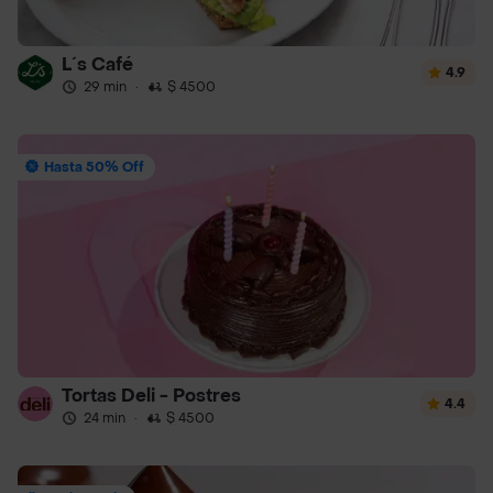
L´s Café
4.9
29 min
·
$ 4500
Hasta 50% Off
Tortas Deli - Postres
4.4
24 min
·
$ 4500