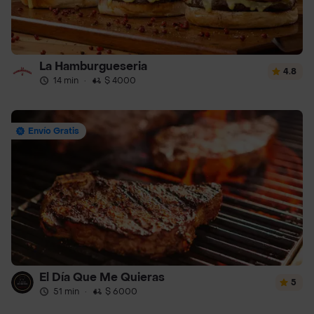
La Hamburgueseria
4.8
14 min
·
$ 4000
Envío Gratis
El Día Que Me Quieras
5
51 min
·
$ 6000