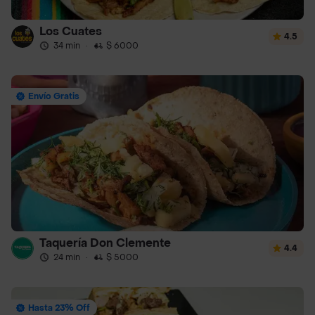
Los Cuates
4.5
34 min
·
$ 6000
Envío Gratis
Taquería Don Clemente
4.4
24 min
·
$ 5000
Hasta 23% Off