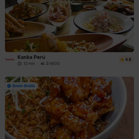
Kanka Perú
4.8
12 min
·
$ 4500
Envío Gratis