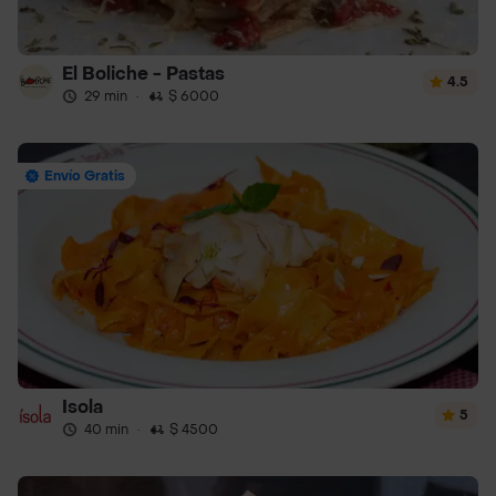
El Boliche - Pastas
4.5
29 min
·
$ 6000
Envío Gratis
Isola
5
40 min
·
$ 4500