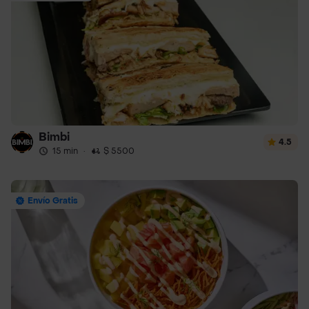
Bimbi
4.5
15 min
·
$ 5500
Envío Gratis