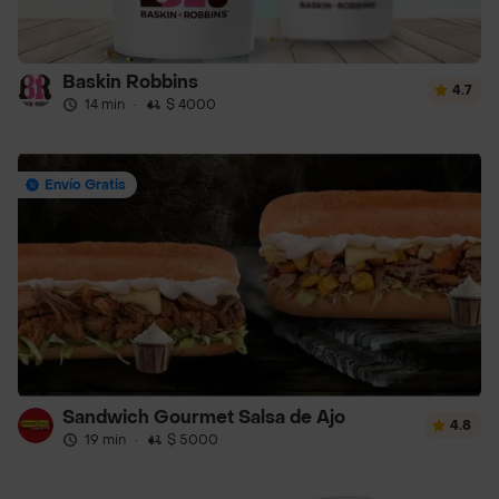
Baskin Robbins
4.7
14 min
·
$ 4000
Envío Gratis
Sandwich Gourmet Salsa de Ajo
4.8
19 min
·
$ 5000