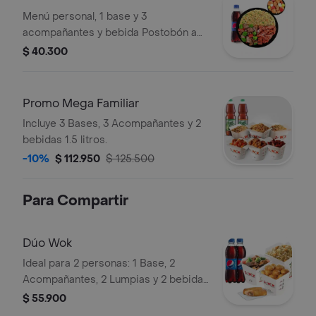
Menú personal, 1 base y 3
acompañantes y bebida Postobón a
elección de 400ML
$ 40.300
Promo Mega Familiar
Incluye 3 Bases, 3 Acompañantes y 2
bebidas 1.5 litros.
-10%
$ 112.950
$ 125.500
Para Compartir
Dúo Wok
Ideal para 2 personas: 1 Base, 2
Acompañantes, 2 Lumpias y 2 bebidas
Postobón a elección de 400ML.
$ 55.900