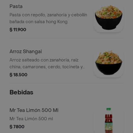
Pasta
Pasta con repollo, zanahoria y cebollín
bañada con salsa hong Kong.
$ 11.900
Arroz Shangai
Arroz salteado con zanahoria, raíz
china, camarones, cerdo, tocineta y
soya.
$ 18.500
Bebidas
Mr Tea Limón 500 Ml
Mr Tea Limón 500 ml
$ 7800