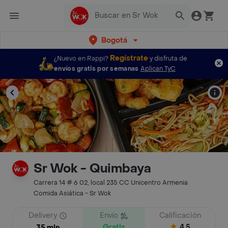
Bogotá
Regístrate
¿Nuevo en Rappi?
y disfruta de
envíos gratis por semanas
Aplican TyC
Sr Wok - Quimbaya
Carrera 14 # 6 02, local 235 CC Unicentro Armenia
Comida Asiática - Sr Wok
Delivery
Envío
Calificación
Gratis
4.5
35 min