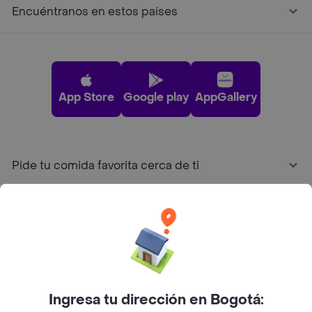
Encuéntranos en estos países
App Store
Google play
AppGallery
Pide tu comida favorita cerca de ti
Categorías
Únete a Rappi
Sobre Rappi
Ingresa tu dirección en Bogotá: