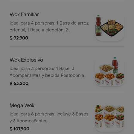
Wok Familiar
Ideal para 4 personas: 1 Base de arroz
oriental, 1 Base a elección, 2
Acompañantes, 4 lumpias y una
$ 92.900
bebida Postobón a elección 1.5L.
Wok Explosivo
Ideal para 3 personas: 1 Base, 3
Acompañantes y bebida Postobón a
elección de 1.5L
$ 63.200
Mega Wok
Ideal para 6 personas: Incluye 3 Bases
y 3 Acompañantes.
$ 107.900