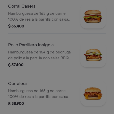
pet
Corral Casera
Hamburguesa de 165 g de carne
100% de res a la parrilla con salsa
bbq, queso americano, cebolla en
$ 35.400
rodajas, tomate en rodajas, lechuga y
salsas en pan ajonjolí
Pollo Parrillero Insignia
Hamburguesa de 154 g de pechuga
de pollo a la parrilla con salsa BBQ,
tocineta, una tajada de queso tipo
$ 37.400
mozzarella, pepinillos, cebolla en
rodajas, lechuga y miel mostaza en
pan papa
Corralera
Hamburguesa de 165 g de carne
100% de res a la parrilla con salsa
bbq, tocineta, una tajada de queso
$ 38.900
tipo americano, cebolla grillé y salsa