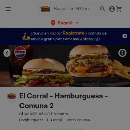
Bogotá
Regístrate
¿Nuevo en Rappi?
y disfruta de
envíos gratis por semanas
Aplican TyC
El Corral - Hamburguesa -
Comuna 2
Cl. 42 #39-68 CC Unicentro
Hamburguesa - El Corral - Hamburguesa