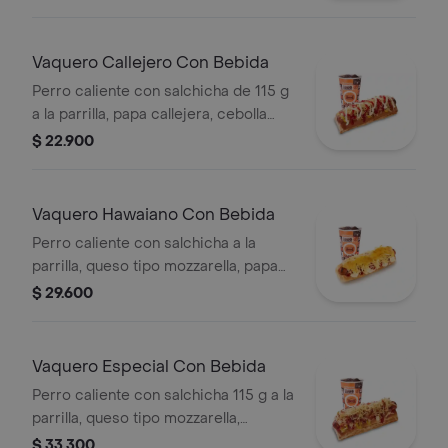
cebolla picada, salsa blanca, salsa de
tomate y mostaza en pan perro
Vaquero Callejero Con Bebida
Perro caliente con salchicha de 115 g
a la parrilla, papa callejera, cebolla
picada, salsa blanca, salsa de tomate
$ 22.900
y mostaza en pan perro + bebida PET
Vaquero Hawaiano Con Bebida
Perro caliente con salchicha a la
parrilla, queso tipo mozzarella, papa
callejera, piña, salsa blanca y salsa de
$ 29.600
tomate en pan perro + bebida pet
Vaquero Especial Con Bebida
Perro caliente con salchicha 115 g a la
parrilla, queso tipo mozzarella,
tocineta picada, papa callejera,
$ 33.300