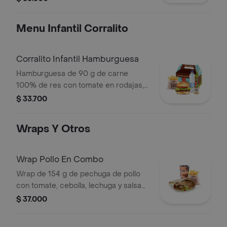
cebolla picada, salsa blanca, salsa de
tomate y mostaza en pan perro +
Menu Infantil Corralito
bebida PET
Corralito Infantil Hamburguesa
Hamburguesa de 90 g de carne
100% de res con tomate en rodajas,
lechuga en julianas, salsa blanca y
$ 33.700
salsa de tomate con papas corral
medianas, bebida y vasito de helado
Wraps Y Otros
60 g
Wrap Pollo En Combo
Wrap de 154 g de pechuga de pollo
con tomate, cebolla, lechuga y salsa
blanca + papas medianas (corral o en
$ 37.000
cascos) + bebida pet