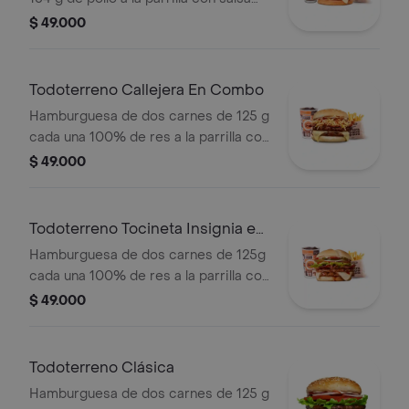
BBQ, tocineta, queso mozzarella,
$ 49.000
pepinillos, lechuga, cebolla y salsa
miel mostaza en pan papa + papas
medianas (Corral o cascos) + bebida
Todoterreno Callejera En Combo
PET
Hamburguesa de dos carnes de 125 g
cada una 100% de res a la parrilla con
salsa bbq, tocineta, queso mozzarella,
$ 49.000
papas callejera y salsas + papas
medianas(corral o cascos) + bebida
Todoterreno Tocineta Insignia en
combo
Hamburguesa de dos carnes de 125g
cada una 100% de res a la parrilla con
salsa BBQ, tocineta, queso
$ 49.000
mozzarella, pepinillos, lechuga,
tomate, cebolla, salsa blanca, salsa de
tomate y mostaza en pan papa +
Todoterreno Clásica
papas Corral medianas + bebida PET
Hamburguesa de dos carnes de 125 g