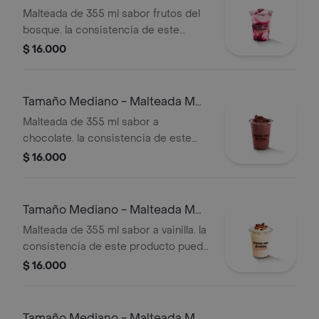
Bosque
Malteada de 355 ml sabor frutos del
bosque. la consistencia de este
producto puede variar debido al
$ 16.000
tiempo de entrega.
Tamaño Mediano - Malteada M
De Chocolate
Malteada de 355 ml sabor a
chocolate. la consistencia de este
producto puede variar debido al
$ 16.000
tiempo de entrega.
Tamaño Mediano - Malteada M
De Vainilla
Malteada de 355 ml sabor a vainilla. la
consistencia de este producto puede
variar debido al tiempo de entrega.
$ 16.000
Tamaño Mediano - Malteada M