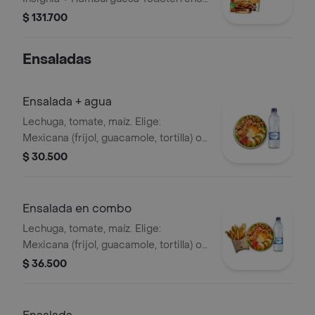
Callejera + 2 papas grandes + 2 Mr
$ 131.700
Tea sabor a limón + Menú Corralito
Hamburguesa
Ensaladas
Ensalada + agua
Lechuga, tomate, maíz. Elige:
Mexicana (frijol, guacamole, tortilla) o
Campestre (quesos, huevo, pepinillos)
$ 30.500
+ aderezo y adiciona la proteína que
prefieras (puede tener trazas de
alimentos de origen animal) + agua
Ensalada en combo
Lechuga, tomate, maíz. Elige:
Mexicana (frijol, guacamole, tortilla) o
Campestre (quesos, huevo, pepinillos)
$ 36.500
+ aderezo y adiciona la proteína que
prefieras (puede tener trazas de
alimentos de origen animal) + papas