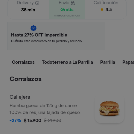
Delivery
Envío
Calificación
Gratis
4.3
35 min
(nuevos usuarios)
Hasta 27% OFF imperdible
Disfruta este descuento en tu pedido y recíbelo
en minutos.
Corralazos
Todoterreno a La Parrilla
Parrilla
Papa
Corralazos
Callejera
Hamburguesa de 125 g de carne
100% de res, una tajada de queso
tipo mozzarella, papas callejera, salsa
-27%
$ 15.900
$ 21.900
blanca, salsa de tomate y mostaza en
pan ajonjolí