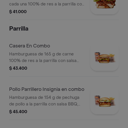
cada una 100% de res a la parrilla con
salsa BBQ, tocineta, queso
$ 41.000
mozzarella, pepinillos, lechuga,
tomate, cebolla, salsa blanca, salsa de
Parrilla
tomate y mostaza en pan papa
Casera En Combo
Hamburguesa de 165 g de carne
100% de res a la parrilla con salsa
bbq, queso americano, cebolla,
$ 43.400
tomate, lechuga y salsas en pan
ajonjolí + papas medianas (corral o
cascos) + bebida
Pollo Parrillero Insignia en combo
Hamburguesa de 154 g de pechuga
de pollo a la parrilla con salsa BBQ,
tocineta, una tajada de queso tipo
$ 45.400
mozzarella, pepinillos, cebolla en
rodajas, lechuga y miel mostaza en