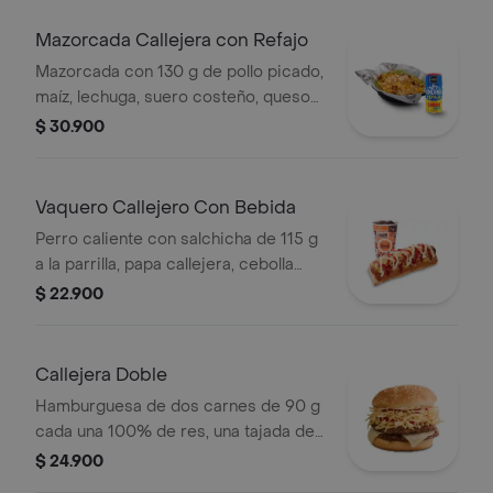
medianas (Corral o cascos) + bebida
PET
Mazorcada Callejera con Refajo
Mazorcada con 130 g de pollo picado,
maíz, lechuga, suero costeño, queso
costeño, salsa BBQ, salsa Corral,
$ 30.900
salsa piña y papa callejera. + Refajo
en lata
Vaquero Callejero Con Bebida
Perro caliente con salchicha de 115 g
a la parrilla, papa callejera, cebolla
picada, salsa blanca, salsa de tomate
$ 22.900
y mostaza en pan perro + bebida PET
Callejera Doble
Hamburguesa de dos carnes de 90 g
cada una 100% de res, una tajada de
queso tipo mozzarella, papas
$ 24.900
callejera, salsa blanca, salsa de