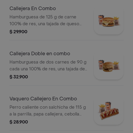
Callejera En Combo
Hamburguesa de 125 g de carne
100% de res, una tajada de queso
tipo mozzarella, papas callejera, salsa
$ 29.900
blanca, salsa de tomate y mostaza en
pan ajonjolí + papas Corral medianas
+ bebida PET
Callejera Doble en combo
Hamburguesa de dos carnes de 90 g
cada una 100% de res, una tajada de
queso tipo mozzarella, papas
$ 32.900
callejera, salsa blanca, salsa de
tomate y mostaza en pan ajonjolí +
papas Corral medianas + bebida PET
Vaquero Callejero En Combo
Perro caliente con salchicha de 115 g
a la parrilla, papa callejera, cebolla
picada, salsa blanca, salsa de tomate
$ 28.900
y mostaza en pan perro + papas