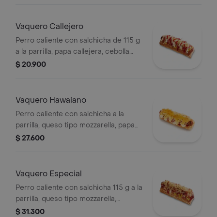
cebolla picada, salsa blanca, salsa de
tomate y mostaza en pan perro +
papas medianas (Corral o en cascos)
Vaquero Callejero
+ bebida PET
Perro caliente con salchicha de 115 g
a la parrilla, papa callejera, cebolla
picada, salsa blanca, salsa de tomate
$ 20.900
y mostaza en pan perro
Vaquero Hawaiano
Perro caliente con salchicha a la
parrilla, queso tipo mozzarella, papa
callejera, piña, salsa blanca y salsa de
$ 27.600
tomate en pan perro
Vaquero Especial
Perro caliente con salchicha 115 g a la
parrilla, queso tipo mozzarella,
tocineta picada, papa callejera,
$ 31.300