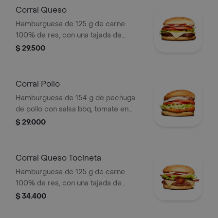
Corral Queso
Hamburguesa de 125 g de carne
100% de res, con una tajada de
queso tipo mozzarella, tomate en
$ 29.500
rodajas, cebolla en rodajas, lechuga,
salsa blanca, salsa de tomate y
mostaza
Corral Pollo
Hamburguesa de 154 g de pechuga
de pollo con salsa bbq, tomate en
rodajas, cebolla en rodajas, lechuga y
$ 29.000
salsa blanca en pan ajonjolí
Corral Queso Tocineta
Hamburguesa de 125 g de carne
100% de res, con una tajada de
queso tipo mozzarella, tocineta,
$ 34.400
tomate en rodajas, cebolla en rodajas,
lechuga fresca y salsas en pan ajonjolí