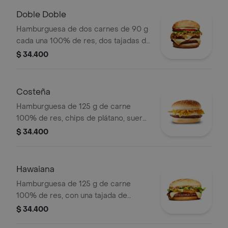
Doble Doble
Hamburguesa de dos carnes de 90 g
cada una 100% de res, dos tajadas de
queso tipo mozzarella, cebolla grillé,
$ 34.400
tomate, lechuga y salsa blanca en pan
ajonjolí
Costeña
Hamburguesa de 125 g de carne
100% de res, chips de plátano, suero,
queso costeño rallado y salsa blanca
$ 34.400
en pan ajonjolí
Hawaiana
Hamburguesa de 125 g de carne
100% de res, con una tajada de
queso tipo mozzarella, piña, lechuga,
$ 34.400
salsa blanca y salsa de tomate en pan