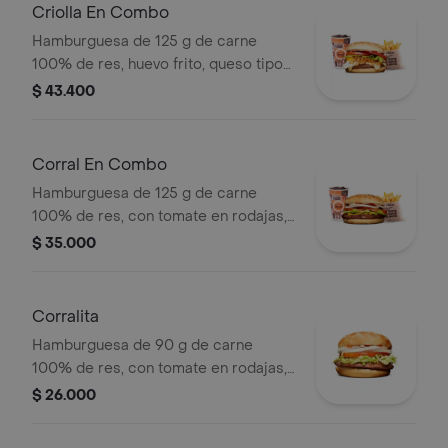
pet
Criolla En Combo
Hamburguesa de 125 g de carne
100% de res, huevo frito, queso tipo
mozzarella, cebolla grillé, tomate en
$ 43.400
rodajas, lechuga y salsas + papas
medianas (corral o cascos) + bebida
pet
Corral En Combo
Hamburguesa de 125 g de carne
100% de res, con tomate en rodajas,
cebolla en rodajas, lechuga y salsas
$ 35.000
en pan ajonjolí + papas medianas
(corral o cascos) + bebida pet.
Corralita
Hamburguesa de 90 g de carne
100% de res, con tomate en rodajas,
cebolla en rodajas, lechuga, salsa
$ 26.000
blanca y salsa de tomate en pan
ajonjolí