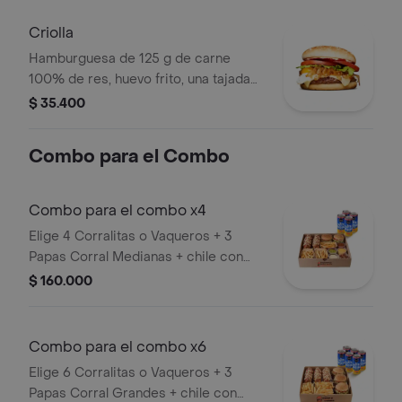
ajonjolí
Criolla
Hamburguesa de 125 g de carne
100% de res, huevo frito, una tajada
de queso tipo mozzarella, cebolla
$ 35.400
grillé, tomate en rodajas, lechuga,
salsa blanca y salsa de tomate
Combo para el Combo
Combo para el combo x4
Elige 4 Corralitas o Vaqueros + 3
Papas Corral Medianas + chile con
carne, guacamole, queso cheddar,
$ 160.000
tocineta y suero + 4 bebidas (Refajo
Andina o Colombiana).
Combo para el combo x6
Elige 6 Corralitas o Vaqueros + 3
Papas Corral Grandes + chile con