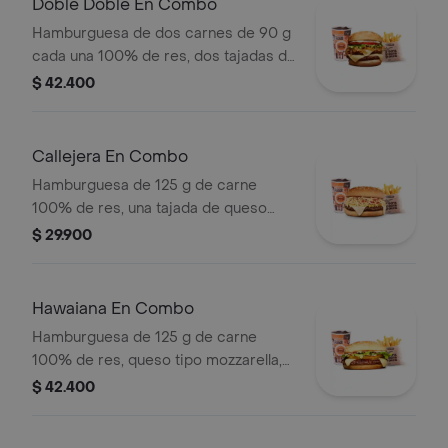
Doble Doble En Combo
Hamburguesa de dos carnes de 90 g
cada una 100% de res, dos tajadas de
queso tipo mozzarella, cebolla grillé,
$ 42.400
tomate, lechuga y salsa blanca en pan
ajonjolí + papas medianas (Corral o
cascos) + bebida PET
Callejera En Combo
Hamburguesa de 125 g de carne
100% de res, una tajada de queso
tipo mozzarella, papas callejera, salsa
$ 29.900
blanca, salsa de tomate y mostaza en
pan ajonjolí + papas Corral medianas
+ bebida PET
Hawaiana En Combo
Hamburguesa de 125 g de carne
100% de res, queso tipo mozzarella,
piña, lechuga, salsa blanca y salsa de
$ 42.400
tomate en pan ajonjolí + papas
medianas (corral o cascos) + bebida