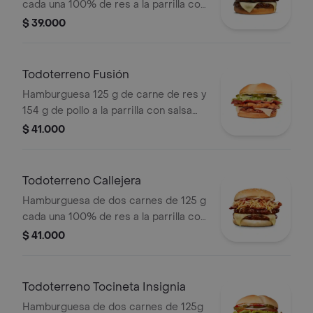
cada una 100% de res a la parrilla con
salsa bbq, queso mozzarella, lechuga,
$ 39.000
tomate en rodajas, cebolla en rodajas
y salsas
Todoterreno Fusión
Hamburguesa 125 g de carne de res y
154 g de pollo a la parrilla con salsa
BBQ, tocineta, queso mozzarella,
$ 41.000
pepinillos, lechuga, cebolla y salsa
miel mostaza en pan papa
Todoterreno Callejera
Hamburguesa de dos carnes de 125 g
cada una 100% de res a la parrilla con
salsa bbq, tocineta, queso mozzarella,
$ 41.000
papas callejera, salsa blanca, salsa
bbq y mostaza en pan ajonjolí
Todoterreno Tocineta Insignia
Hamburguesa de dos carnes de 125g