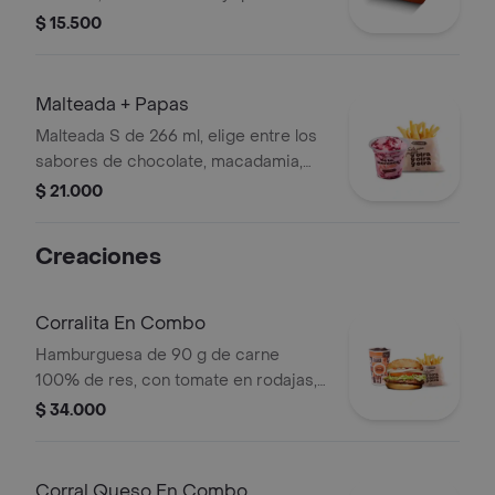
cheddar.
$ 15.500
Malteada + Papas
Malteada S de 266 ml, elige entre los
sabores de chocolate, macadamia,
frutos del bosque, vainilla o Café +
$ 21.000
papas medianas. La consistencia de
este producto puede variar debido al
Creaciones
tiempo de entrega.
Corralita En Combo
Hamburguesa de 90 g de carne
100% de res, con tomate en rodajas,
cebolla en rodajas, lechuga, salsa
$ 34.000
blanca y salsa de tomate + papas
medianas (corral o cascos) + bebida
pet
Corral Queso En Combo