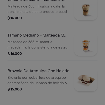
De Café
Malteada de 355 ml sabor a cafe. la
consistencia de este producto puede
variar debido al tiempo de entrega
$ 16.000
Tamaño Mediano - Malteada M
De Macadamia
Malteada de 355 ml sabor a
macadamia. la consistencia de este
producto puede variar debido al
$ 16.000
tiempo de entrega.
Brownie De Arequipe Con Helado
Brownie con cobertura de arequipe.
acompañado de un vaso de helado 60
g
$ 15.000