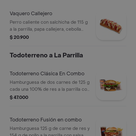
tomate y mostaza en pan ajonjolí
Vaquero Callejero
Perro caliente con salchicha de 115 g
a la parrilla, papa callejera, cebolla
picada, salsa blanca, salsa de tomate
$ 20.900
y mostaza en pan perro
Todoterreno a La Parrilla
Todoterreno Clásica En Combo
Hamburguesa de dos carnes de 125 g
cada una 100% de res a la parrilla con
salsa bbq, queso mozzarella, lechuga,
$ 47.000
tomate, cebolla y salsas + papas
medianas (corral o cascos) + bebida
Todoterreno Fusión en combo
Hamburguesa 125 g de carne de res y
154 g de pollo a la parrilla con salsa