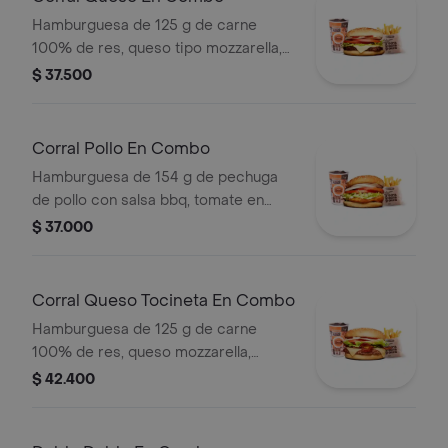
Hamburguesa de 125 g de carne
100% de res, queso tipo mozzarella,
tomate en rodajas, cebolla en rodajas,
$ 37.500
lechuga y salsas + papas medianas
(corral o cascos) + bebida pet
Corral Pollo En Combo
Hamburguesa de 154 g de pechuga
de pollo con salsa bbq, tomate en
rodajas, cebolla en rodajas, lechuga y
$ 37.000
salsa blanca + papas medianas (corral
o cascos) + bebida pet
Corral Queso Tocineta En Combo
Hamburguesa de 125 g de carne
100% de res, queso mozzarella,
tocineta, tomate en rodajas, cebolla
$ 42.400
en rodajas, lechuga fresca y salsas +
papas medianas (corral o cascos) +
bebida