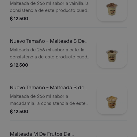
Vainilla
Malteada de 266 ml sabor a vainilla. la
consistencia de este producto puede
variar debido al tiempo de entrega.
$ 12.500
Nuevo Tamaño - Malteada S De
Café
Malteada de 266 ml sabor a cafe. la
consistencia de este producto puede
variar debido al tiempo de entrega
$ 12.500
Nuevo Tamaño - Malteada S de
Macadamia
Malteada de 266 ml sabor a
macadamia. la consistencia de este
producto puede variar debido al
$ 12.500
tiempo de entrega.
Malteada M De Frutos Del