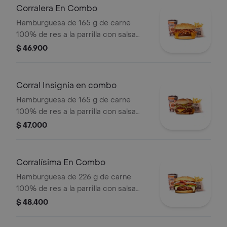
pan papa + papas medianas (Corral o
Corralera En Combo
cascos) + bebida PET
Hamburguesa de 165 g de carne
100% de res a la parrilla con salsa
bbq, tocineta, queso americano,
$ 46.900
cebolla grillé y salsa de tomate +
papas medianas (corral o cascos) +
bebida pet
Corral Insignia en combo
Hamburguesa de 165 g de carne
100% de res a la parrilla con salsa
BBQ, tocineta, queso americano,
$ 47.000
pepinillos, lechuga, tomate, cebolla,
salsa blanca, salsa de tomate y
mostaza en pan papa + papas Corral
Corralísima En Combo
medianas + bebida PET
Hamburguesa de 226 g de carne
100% de res a la parrilla con salsa
bbq, queso mozzarella, tomate,
$ 48.400
cebolla, lechuga y salsas + papas
medianas (corral o cascos) + bebida