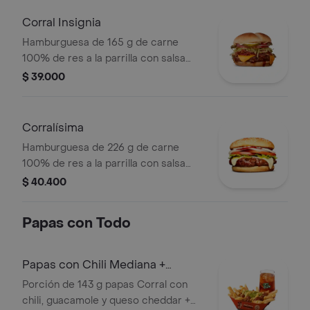
de tomate en pan ajonjolí
Corral Insignia
Hamburguesa de 165 g de carne
100% de res a la parrilla con salsa
BBQ, tocineta, queso americano,
$ 39.000
pepinillos, lechuga, tomate, cebolla,
salsa blanca, salsa de tomate y
mostaza en pan papa
Corralísima
Hamburguesa de 226 g de carne
100% de res a la parrilla con salsa
bbq, queso mozzarella, tomate en
$ 40.400
rodajas, cebolla en rodajas, lechuga,
salsa blanca, salsa de tomate y
Papas con Todo
mostaza
Papas con Chili Mediana +
bebida
Porción de 143 g papas Corral con
chili, guacamole y queso cheddar +