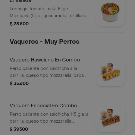
Ensalada
medianas + bebida PET
Lechuga, tomate, maíz. Elige:
Mexicana (frijol, guacamole, tortilla) o
Campestre (quesos, huevo, pepinillos)
$ 28.500
+ aderezo y adiciona la proteína que
prefieras (puede tener trazas de
Vaqueros - Muy Perros
alimentos de origen animal)
Vaquero Hawaiano En Combo
Perro caliente con salchicha a la
parrilla, queso tipo mozzarella, papa
callejera, piña y salsas en pan perro +
$ 35.600
papas medianas (corral o en cascos)
+ bebida pet
Vaquero Especial En Combo
Perro caliente con salchicha 115 g a la
parrilla, queso tipo mozzarella,
tocineta picada, papa callejera,
$ 39.300