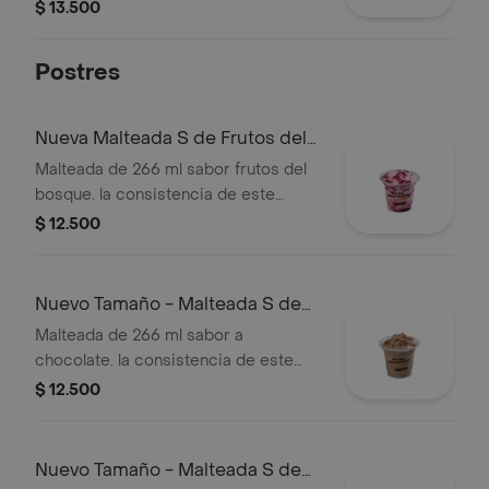
$ 13.500
Postres
Nueva Malteada S de Frutos del
Bosque
Malteada de 266 ml sabor frutos del
bosque. la consistencia de este
producto puede variar debido al
$ 12.500
tiempo de entrega.
Nuevo Tamaño - Malteada S de
Chocolate
Malteada de 266 ml sabor a
chocolate. la consistencia de este
producto puede variar debido al
$ 12.500
tiempo de entrega.
Nuevo Tamaño - Malteada S de